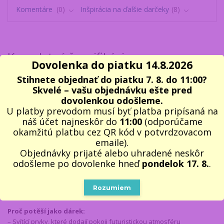
Komentáre
0
Inšpirácia na ďalšie darčeky
8
Kompletné špecifikácie
Dovolenka do piatku 14.8.2026
Tyto
GAMER PLAY & WIN nástěnné hodiny
promění každý herní
Stihnete objednať do piatku 7. 8. do 11:00?
koutek v místo, které má atmosféru. Moderní design s gamepadem a
Skvelé – vašu objednávku ešte pred
neonovou grafikou doplněnou o
svítící čísla a ručičky
vytvoří efekt,
dovolenkou odošleme.
který krásně vynikne ve dne i v noci.
U platby prevodom musí byť platba pripísaná na
náš účet najneskôr do
11:00
(odporúčame
Hodiny mají
tichý quartzový mechanismus
, takže neruší při hraní,
okamžitú platbu cez QR kód v potvrdzovacom
studiu ani spánku. Stačí vložit jednu AA baterii, pověsit na zeď a
emaile).
doplní setup hráče přesně tou energií, kterou v herním pokoji chcete.
Objednávky prijaté alebo uhradené neskôr
Nástěnné hodiny pro hráče svítící ve tmě – GAMER PLAY & WIN jsou v
odošleme po dovolenke hneď
pondelok 17. 8.
.
dárkové krabičce ve stylu gamingu – ideální volba jako
dárek pro
gamera
, ať už jde o narozeniny, Vánoce nebo odměnu za skvělé
Rozumiem
výsledky ve škole.
Proč potěší jako dárek:
– Svítící prvky, které dodají pokoji futuristickou atmosféru