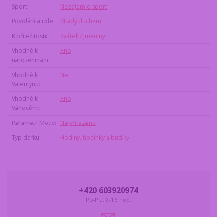
Sport
Nezájem o sport
Povolání a role
Mladý duchem
K příležitosti
Svátek / Jmeniny
Vhodné k
Ano
narozeninám
Vhodné k
Ne
Valentýnu
Vhodné k
Ano
Vánocům
Parametr Motiv
Nepřiřazeno
Typ dárku
Hodiny, hodinky a budíky
+420 603920974
Po-Pia, 8-16 hod.