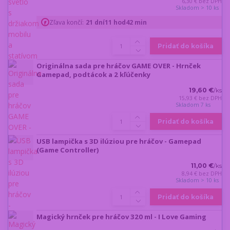
6,30 €
bez DPH
Skladom > 10 ks
Zľava končí:
21
dní
11
hod
42
min
Pridať do košíka
Originálna sada pre hráčov GAME OVER - Hrnček
Gamepad, podtácok a 2 kľúčenky
19,60 €
/
ks
15,93 €
bez DPH
Skladom 7 ks
Pridať do košíka
USB lampička s 3D ilúziou pre hráčov - Gamepad
(Game Controller)
11,00 €
/
ks
8,94 €
bez DPH
Skladom > 10 ks
Pridať do košíka
Magický hrnček pre hráčov 320 ml - I Love Gaming