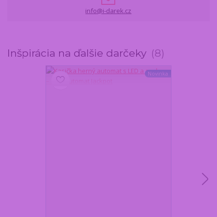
info@i-darek.cz
Inšpirácia na ďalšie darčeky
8
Novinka