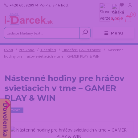
+420 603920974
Po-Pia, 8-16 hod.
0
0,00 €
Menu
Úvod
Pre koho
Tínedžeri
Tínedžer (12–19 rokov)
Nástenné
hodiny pre hráčov svietiacich v tme – GAMER PLAY & WIN
Nástenné hodiny pre hráčov
svietiacich v tme – GAMER
PLAY & WIN
Dovolenka od 10.8.
Novinka