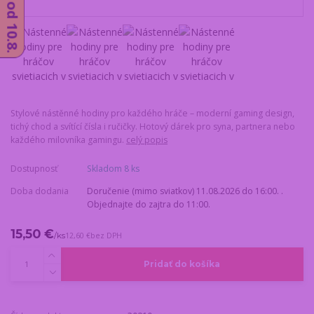
Stylové nástěnné hodiny pro každého hráče – moderní gaming design,
tichý chod a svítící čísla i ručičky. Hotový dárek pro syna, partnera nebo
každého milovníka gamingu.
celý popis
Dostupnosť
Skladom 8 ks
Doba dodania
Doručenie (mimo sviatkov) 11.08.2026 do 16:00. .
Objednajte do zajtra do 11:00.
15,50 €
/
ks
12,60 €
bez DPH
Pridať do košíka