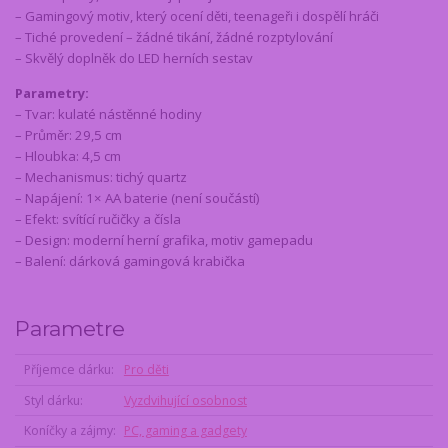
– Gamingový motiv, který ocení děti, teenageři i dospělí hráči
– Tiché provedení – žádné tikání, žádné rozptylování
– Skvělý doplněk do LED herních sestav
Parametry:
– Tvar: kulaté nástěnné hodiny
– Průměr: 29,5 cm
– Hloubka: 4,5 cm
– Mechanismus: tichý quartz
– Napájení: 1× AA baterie (není součástí)
– Efekt: svítící ručičky a čísla
– Design: moderní herní grafika, motiv gamepadu
– Balení: dárková gamingová krabička
Parametre
Příjemce dárku
Pro děti
Styl dárku
Vyzdvihující osobnost
Koníčky a zájmy
PC, gaming a gadgety