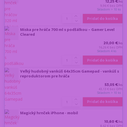
12,25 €
/
ks
9,96 €
bez DPH
Skladom > 10 ks
Pridať do košíka
Miska pre hráča 700 ml s podšálkou – Gamer Level
Cleared
20,00 €
/
ks
16,26 €
bez DPH
Skladom 4 ks
Pridať do košíka
Veľký hudobný vankúš 64x35cm Gamepad - vankúš s
reproduktorom pre hráča
53,05 €
/
ks
43,13 €
bez DPH
Skladom > 10 ks
Pridať do košíka
Magický hrnček iPhone - mobil
10,60 €
/
ks
8,62 €
bez DPH