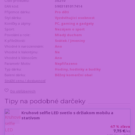
Číslo produktu:
30210
EAN kód:
5903181017414
Příjemce dárku:
Pro děti
Styl dárku:
Vyzdvihující osobnost
Koníčky a zájmy:
PC, gaming a gadgety
Sport:
Nezájem o sport
Povolání a role:
Mladý duchem
K příležitosti:
Svátek / Jmeniny
Vhodné k narozeninám:
Ano
Vhodné k Valentýnu:
Ne
Vhodné k Vánocům:
Ano
Parametr Motiv:
Nepřiřazeno
Typ dárku:
Hodiny, hodinky a budíky
Balení dárku:
Běžný komerční obal
Strážiť cenu / dostupnosť
Do obľúbených
Tipy na podobné darčeky
Kruhové selfie LED svetlo s držiakom mobilu a
statívom
47 % zľava
7,75 €
/
ks