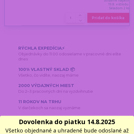
dodáme najskôr
19.8. v stredu.
Skladom 2 ks
Pridať do košíka
RÝCHLA EXPEDÍCIA⚡
Objednávky do 11:00 odosielame v pracovné dni ešte
dnes
100% VLASTNÝ SKLAD 📦
Všetko, čo vidíte, naozaj máme
2000 VÝDAJNÝCH MIEST
Do 2–3 pracovných dní na vyzdvihnutie
11 ROKOV NA TRHU
V darčekoch sa naozaj vyznáme
Dovolenka do piatku 14.8.2025
Všetko objednané a uhradené bude odoslané až