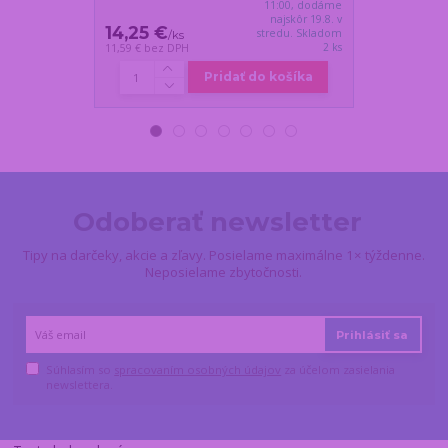
11:00, dodáme
najskôr 19.8. v
14,25 €
14,25 €
stredu. Skladom
/
ks
/
ks
2 ks
11,59 €
bez DPH
11,59 €
bez DP
Pridať do košíka
Odoberať newsletter
Tipy na darčeky, akcie a zľavy. Posielame maximálne 1× týždenne.
Neposielame zbytočnosti.
Prihlásiť sa
Súhlasím so
spracovaním osobných údajov
za účelom zasielania
newslettera.