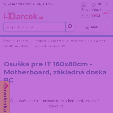
+420 603920974
Po-Pia, 8-16 hod.
0
0,00 €
Menu
Úvod
Pre koho
Tínedžeri
Tínedžer (12–19 rokov)
Osuška pre IT
160x80cm - Motherboard, základná doska PC
Osuška pre IT 160x80cm -
Motherboard, základná doska
PC
Dovolenka do 14.8.