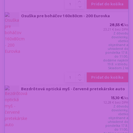
Pridať do košíka
Osuška pre boháčov 160x80cm - 200 Eurovka
28,55 €
/
ks
23,21 €
bez DPH
Z dôvodu
dovolenky,
všetko
objednané a
uhradené do
pondelka 17.8.
do 11:00,
dodáme najskôr
19.8. v stredu.
Skladom 2 ks
Pridať do košíka
Bezdrôtová optická myš - červené pretekárske auto
15,10 €
/
ks
12,28 €
bez DPH
Z dôvodu
dovolenky,
všetko
objednané a
uhradené do
pondelka 17.8.
do 11:00,