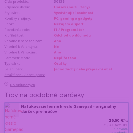
Číslo produktu:
30136
Příjemce dárku:
Unisex (muži i ženy)
Styl dárku:
Vyzdvihující osobnost
Koníčky a zájmy:
PC, gaming a gadgety
Sport:
Nezájem o sport
Povolání a role:
IT / Programátor
K příležitosti:
Odchod do důchodu
Vhodné k narozeninám:
Ano
Vhodné k Valentýnu:
Ne
Vhodné k Vánocům:
Ano
Parametr Motiv:
Nepřiřazeno
Typ dárku:
Osušky
Balení dárku:
Jednoduchý nebo přepravní obal
Strážiť cenu / dostupnosť
Do obľúbených
Tipy na podobné darčeky
Nafukovacie herné kreslo Gamepad - originálny
darček pre hráčov
26,50 €
/
ks
21,54 €
bez DPH
Z dôvodu
dovolenky,