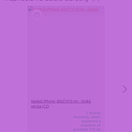
Vankúš iPhone 40x27x10 cm - česká
Vankúš iPhone
verzia (CZ)
verzia
Z dôvodu
dovolenky, všetko
objednané a
uhradené do
pondelka 17.8. do