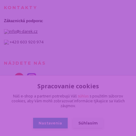
KONTAKTY
Zákaznická podpora:
info@i-darek.cz
+420 603 920 974
NÁJDETE NÁS
Spracovanie cookies
Náš e-shop a partneri potrebujú Váš
súhlas
s použitím súborov
cookies, aby Vám mohli zobrazovať informácie týkajúce sa Vašich
záujmov.
Nastavenia
Súhlasím
© 2014 - 2025 I-darcek.sk