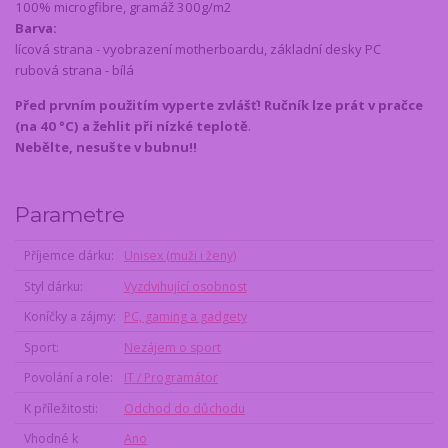
100% microgfibre, gramáž 300g/m2
Barva:
lícová strana - vyobrazení motherboardu, základní desky PC
rubová strana - bílá
Před prvním použitím vyperte zvlášť! Ručník lze prát v pračce
(na 40 °C) a žehlit při nízké teplotě
.
Nebělte, nesušte v bubnu!!
Parametre
Příjemce dárku
Unisex (muži i ženy)
Styl dárku
Vyzdvihující osobnost
Koníčky a zájmy
PC, gaming a gadgety
Sport
Nezájem o sport
Povolání a role
IT / Programátor
K příležitosti
Odchod do důchodu
Vhodné k
Ano