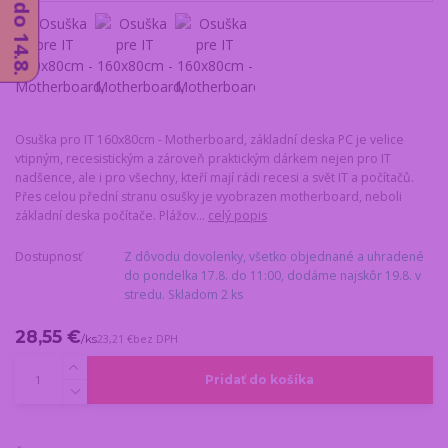
Osuška pro IT 160x80cm - Motherboard, základní deska PC je velice
vtipným, recesistickým a zároveň praktickým dárkem nejen pro IT
nadšence, ale i pro všechny, kteří mají rádi recesi a svět IT a počítačů.
Přes celou přední stranu osušky je vyobrazen motherboard, neboli
základní deska počítače. Plážov...
celý popis
Dostupnosť
Z dôvodu dovolenky, všetko objednané a uhradené
do pondelka 17.8. do 11:00, dodáme najskôr 19.8. v
stredu. Skladom 2 ks
28,55 €
/
ks
23,21 €
bez DPH
Pridať do košíka