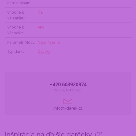
narozeninám
Vhodné k
Ne
Valentýnu
Vhodné k
Ano
Vánocům
Parametr Motiv
Nepřiřazeno
Typ dárku
Osušky
+420 603920974
Po-Pia, 8-16 hod.
info@i-darek.cz
Inšpirácia na ďalšie darčeky
7