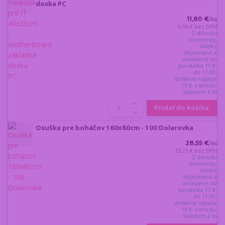
doska PC
11,80 €
/
ks
9,59 €
bez DPH
Z dôvodu
dovolenky,
všetko
objednané a
uhradené do
pondelka 17.8.
do 11:00,
dodáme najskôr
19.8. v stredu.
Skladom 6 ks
Pridať do košíka
Osuška pre boháčov 160x80cm - 100 Dolarovka
28,55 €
/
ks
23,21 €
bez DPH
Z dôvodu
dovolenky,
všetko
objednané a
uhradené do
pondelka 17.8.
do 11:00,
dodáme najskôr
19.8. v stredu.
Skladom 2 ks