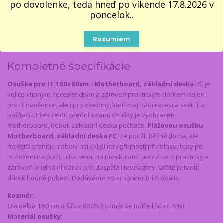
Kompletné špecifikácie
Parametre
po dovolenke, teda hneď po víkende 17.8.2026 v
pondelok..
Komentáre
0
Inšpirácia na ďalšie darčeky
7
Rozumiem
Kompletné špecifikácie
Osuška pro IT 160x80cm - Motherboard, základní deska
PC je
velice vtipným, recesistickým a zároveň praktickým dárkem nejen
pro IT nadšence, ale i pro všechny, kteří mají rádi recesi a svět IT a
počítačů. Přes celou přední stranu osušky je vyobrazen
motherboard, neboli základní deska počítače.
Plážovou osušku
Motherboard, základní deska PC
lze použít běžně doma, ale
největší srandu a obdiv asi sklidí na veřejnosti při relaxu, tedy po
rozložení na pláži, u bazénu, na pikniku atd.. Jedná se o praktický a
zároveň originální dárek pro dospělé i teenagery. Určitě je tento
dárek hodně pobaví. Dodáváme v transparentním obalu.
Rozměr:
cca délka 160 cm a šířka 80cm (rozměr se může lišit +/- 5%)
Materiál osušky: