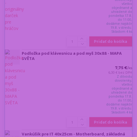
všetko
objednané a
uhradené do
pondelka 17.8.
do 11:00,
dodáme najskôr
19.8. v stredu.
Skladom 4 ks
Pridať do košíka
Podložka pod klávesnicu a pod myš 30x88 - MAPA
SVĚTA
7,75 €
/
ks
6,30 €
bez DPH
Z dôvodu
dovolenky,
všetko
objednané a
uhradené do
pondelka 17.8.
do 11:00,
dodáme najskôr
19.8. v stredu.
Skladom 4 ks
Pridať do košíka
Vankúšik pre IT 40x25cm - Motherboard, základná