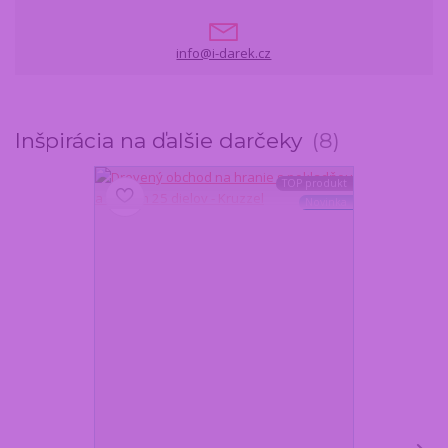
info@i-darek.cz
Inšpirácia na ďalšie darčeky
8
TOP produkt
Novinka