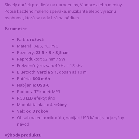
Skvelý darček pre dieťa na narodeniny, Vianoce alebo meniny.
Poteší každého malého speváka, muzikanta alebo výraznú
osobnosť, ktorá sa rada hrá na pódium.
Parametre
Farba:
ružová
Materiál: ABS, PC, PVC
Rozmery:
23,5 × 9 × 3,5 cm
Reproduktor: 52 mm /
5W
Frekvenčný rozsah: 40 Hz – 18 kHz
Bluetooth:
verzia 5.1
, dosah až 10 m
Batéria:
800 mAh
Nabíjanie:
USB-C
Podpora TF kariet: MP3
RGB LED efekty: áno
Modulácia hlasu:
4 režimy
Vek:
od 3 rokov
Obsah balenia: mikrofón, nabíjací USB kábel, viacjazyčný
návod
Výhody produktu