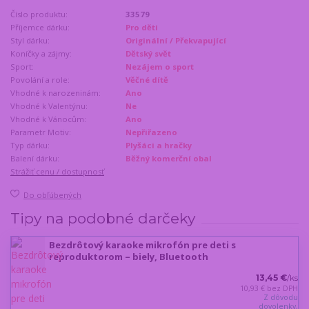
Číslo produktu:
33579
Příjemce dárku:
Pro děti
Styl dárku:
Originální / Překvapující
Koníčky a zájmy:
Dětský svět
Sport:
Nezájem o sport
Povolání a role:
Věčné dítě
Vhodné k narozeninám:
Ano
Vhodné k Valentýnu:
Ne
Vhodné k Vánocům:
Ano
Parametr Motiv:
Nepřiřazeno
Typ dárku:
Plyšáci a hračky
Balení dárku:
Běžný komerční obal
Strážiť cenu / dostupnosť
Do obľúbených
Tipy na podobné darčeky
Bezdrôtový karaoke mikrofón pre deti s
reproduktorom – biely, Bluetooth
13,45 €
/
ks
10,93 €
bez DPH
Z dôvodu
dovolenky,