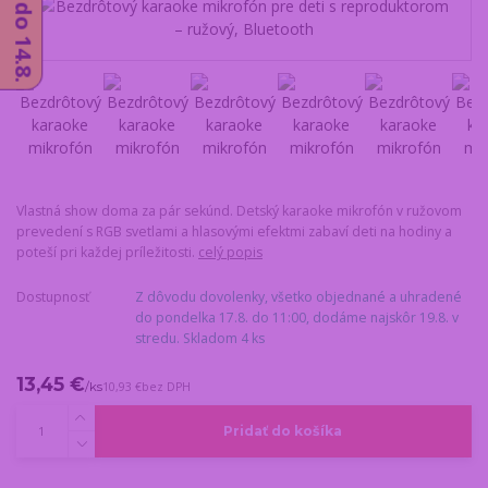
Vlastná show doma za pár sekúnd. Detský karaoke mikrofón v ružovom
prevedení s RGB svetlami a hlasovými efektmi zabaví deti na hodiny a
poteší pri každej príležitosti.
celý popis
Dostupnosť
Z dôvodu dovolenky, všetko objednané a uhradené
do pondelka 17.8. do 11:00, dodáme najskôr 19.8. v
stredu. Skladom 4 ks
13,45 €
/
ks
10,93 €
bez DPH
Pridať do košíka