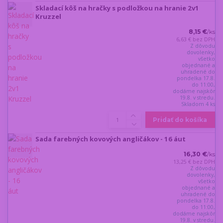
Skladací kôš na hračky s podložkou na hranie 2v1
Kruzzel
8,15 €
/
ks
6,63 €
bez DPH
Z dôvodu
dovolenky,
všetko
objednané a
uhradené do
pondelka 17.8.
do 11:00,
dodáme najskôr
19.8. v stredu.
Skladom 4 ks
Pridať do košíka
Sada farebných kovových angličákov - 16 áut
16,30 €
/
ks
13,25 €
bez DPH
Z dôvodu
dovolenky,
všetko
objednané a
uhradené do
pondelka 17.8.
do 11:00,
dodáme najskôr
19.8. v stredu.