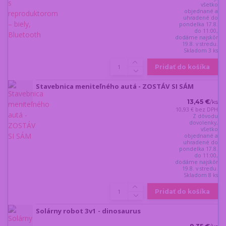
všetko
objednané a
uhradené do
pondelka 17.8.
do 11:00,
dodáme najskôr
19.8. v stredu.
Skladom 3 ks
Pridať do košíka
Stavebnica meniteľného autá - ZOSTÁV SI SÁM
13,45 €
/
ks
10,93 €
bez DPH
Z dôvodu
dovolenky,
všetko
objednané a
uhradené do
pondelka 17.8.
do 11:00,
dodáme najskôr
19.8. v stredu.
Skladom 8 ks
Pridať do košíka
Solárny robot 3v1 - dinosaurus