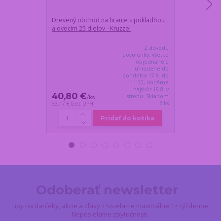
Drevený obchod na hranie s pokladňou
Detská dielňa
a ovocím 25 dielov - Kruzzel
vŕtačkou a ná
Z dôvodu
dovolenky, všetko
objednané a
uhradené do
pondelka 17.8. do
11:00, dodáme
najskôr 19.8. v
40,80 €
30,20 €
stredu. Skladom
/
ks
/
k
2 ks
33,17 €
bez DPH
24,55 €
bez DP
Pridať do košíka
Odoberať newsletter
Tipy na darčeky, akcie a zľavy. Posielame maximálne 1× týždenne.
Neposielame zbytočnosti.