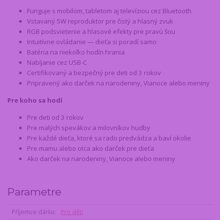
Funguje s mobilom, tabletom aj televíziou cez Bluetooth
Vstavaný 5W reproduktor pre čistý a hlasný zvuk
RGB podsvietenie a hlasové efekty pre pravú šou
Intuitívne ovládanie — dieťa si poradí samo
Batéria na niekoľko hodín hrania
Nabíjanie cez USB-C
Certifikovaný a bezpečný pre deti od 3 rokov
Pripravený ako darček na narodeniny, Vianoce alebo meniny
Pre koho sa hodí
Pre deti od 3 rokov
Pre malých spevákov a milovníkov hudby
Pre každé dieťa, ktoré sa rado predvádza a baví okolie
Pre mamu alebo otca ako darček pre dieťa
Ako darček na narodeniny, Vianoce alebo meniny
Parametre
Příjemce dárku
Pro děti