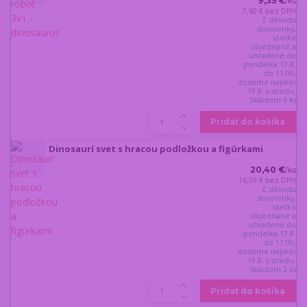
9,35 €
/
ks
7,60 €
bez DPH
Z dôvodu
dovolenky,
všetko
objednané a
uhradené do
pondelka 17.8.
do 11:00,
dodáme najskôr
19.8. v stredu.
Skladom 6 ks
Pridať do košíka
Dinosaurí svet s hracou podložkou a figúrkami
20,40 €
/
ks
16,59 €
bez DPH
Z dôvodu
dovolenky,
všetko
objednané a
uhradené do
pondelka 17.8.
do 11:00,
dodáme najskôr
19.8. v stredu.
Skladom 2 ks
Pridať do košíka