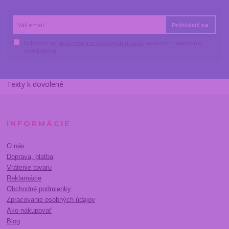
Prihlásiť sa
Súhlasím so
spracovaním osobných údajov
za účelom zasielania
newslettera.
Texty k dovolené
INFORMÁCIE
O nás
Doprava, platba
Vrátenie tovaru
Reklamácie
Obchodné podmienky
Zpracovanie osobných údajov
Ako nakupovať
Blog