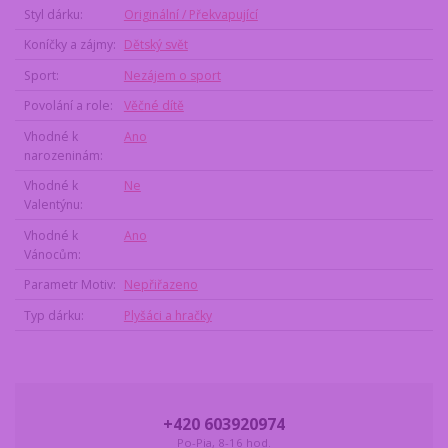
Styl dárku
Originální / Překvapující
Koníčky a zájmy
Dětský svět
Sport
Nezájem o sport
Povolání a role
Věčné dítě
Vhodné k
Ano
narozeninám
Vhodné k
Ne
Valentýnu
Vhodné k
Ano
Vánocům
Parametr Motiv
Nepřiřazeno
Typ dárku
Plyšáci a hračky
+420 603920974
Po-Pia, 8-16 hod.