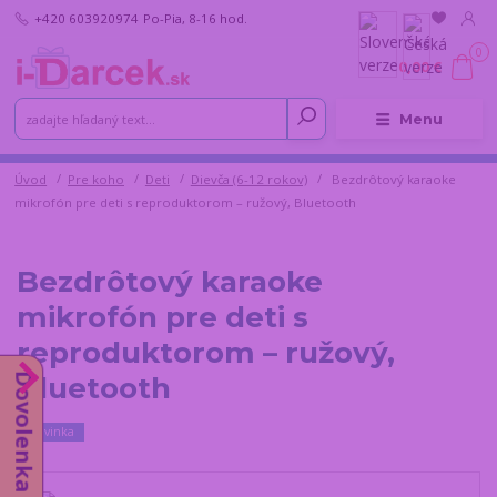
+420 603920974
Po-Pia, 8-16 hod.
0
0,00 €
Menu
Úvod
Pre koho
Deti
Dievča (6-12 rokov)
Bezdrôtový karaoke
mikrofón pre deti s reproduktorom – ružový, Bluetooth
Bezdrôtový karaoke
mikrofón pre deti s
reproduktorom – ružový,
Dovolenka do 14.8.
Bluetooth
Novinka