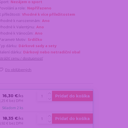
Sport:
Nezájem o sport
Povolání a role:
Nepřířazeno
K příležitosti:
Vhodné k více příležitostem
Vhodné k narozeninám:
Ano
Vhodné k Valentýnu:
Ano
Vhodné k Vánocům:
Ano
Parametr Motiv:
Srdíčko
Typ dárku:
Dárkové sady a sety
Balení dárku:
Dárkový nebo netradiční obal
Strážiť cenu / dostupnosť
Do obľúbených
16,30 €
Pridať do košíka
/
ks
3,25 €
bez DPH
Skladom 2 ks
18,35 €
Pridať do košíka
/
ks
4,92 €
bez DPH