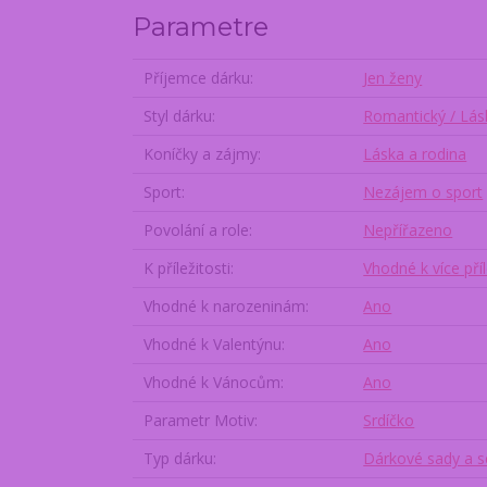
Parametre
Příjemce dárku
Jen ženy
Styl dárku
Romantický / Lás
Koníčky a zájmy
Láska a rodina
Sport
Nezájem o sport
Povolání a role
Nepřířazeno
K příležitosti
Vhodné k více pří
Vhodné k narozeninám
Ano
Vhodné k Valentýnu
Ano
Vhodné k Vánocům
Ano
Parametr Motiv
Srdíčko
Typ dárku
Dárkové sady a s