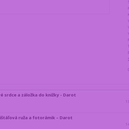
é srdce a záložka do knižky - Darot
1
rištáľová ruža a fotorámik – Darot
1