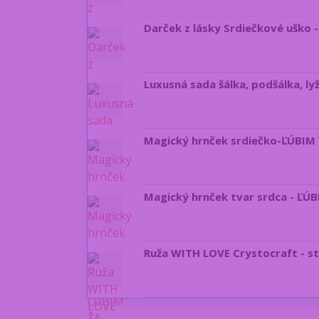
Darček z lásky Srdiečkové uško 
Luxusná sada šálka, podšálka, ly
Magický hrnček srdiečko-ĽÚBIM
Magický hrnček tvar srdca - ĽÚ
Ruža WITH LOVE Crystocraft - s