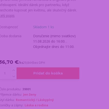
překvapení. Ideální dárek pro partnerku, když
nechcete kupovat jen květinu, ale skutečný dárek.
celý popis
Dostupnosť
Skladom 1 ks
Doba dodania
Doručenie (mimo sviatkov)
11.08.2026 do 16:00. .
Objednajte dnes do 11:00.
36,70 €
/
ks
29,84 €
bez DPH
Pridať do košíka
Číslo produktu:
39001
Příjemce dárku:
Jen ženy
Styl dárku:
Romantický / Láskyplný
Koníčky a zájmy:
Láska a rodina