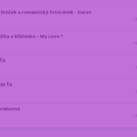
- hrnček a romantický fotorámik - Darot
2
žička a kľúčenka – My Love ?
1
 ŤA
BIM ŤA
trieborná
1