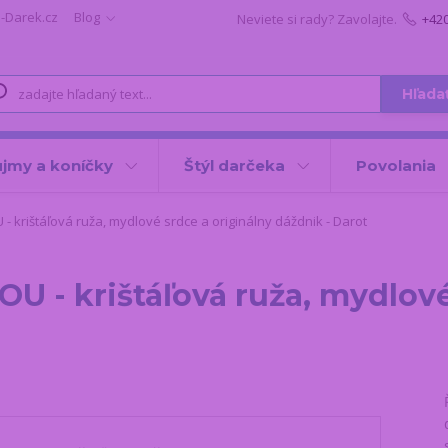
i-Darek.cz
Blog
Neviete si rady? Zavolajte.
+42
Hľada
jmy a koníčky
Štýl darčeka
Povolania
- krištáľová ruža, mydlové srdce a originálny dáždnik - Darot
OU - krištáľová ruža, mydlové