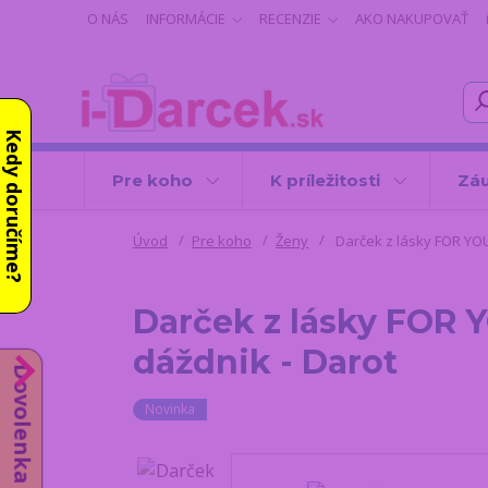
O NÁS
INFORMÁCIE
RECENZIE
AKO NAKUPOVAŤ
Kedy doručíme?
Pre koho
K príležitosti
Záu
Úvod
Pre koho
Ženy
Darček z lásky FOR YOU 
Darček z lásky FOR Y
dáždnik - Darot
Dovolenka od 10.8.
Novinka