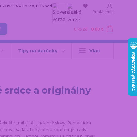
0 603920974
Po-Pia, 8-16 hod.
Prihlásenie
0
ks
za
0,00 €
ť
Tipy na darčeky
Viac
 srdce a originálny
Řekněte „miluji tě“ jinak než slovy. Romantická
dárková sada z lásky, která kombinuje trvalý
symbol citů, jemnou romantiku a originální prvek