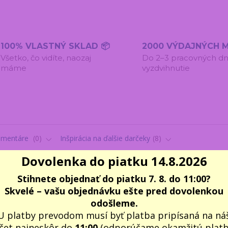
100% VLASTNÝ SKLAD 📦
2000 VÝDAJNÝCH M
Všetko, čo vidíte, naozaj
Do 2–3 pracovných dn
máme
vyzdvihnutie
omentáre
0
Inšpirácia na ďalšie darčeky
8
Dovolenka do piatku 14.8.2026
Stihnete objednať do piatku 7. 8. do 11:00?
Skvelé – vašu objednávku ešte pred dovolenkou
odošleme.
U platby prevodom musí byť platba pripísaná na ná
 navržena jako vyvážený a promyšlený
dárek
, který potěší při ro
čet najneskôr do
11:00
(odporúčame okamžitú plat
ždý prvek má svůj význam a dohromady tvoří harmonický celek.