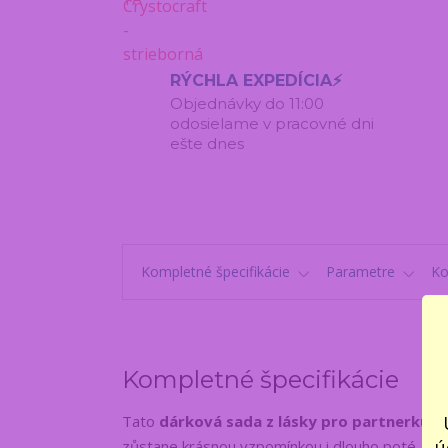
RÝCHLA EXPEDÍCIA⚡
Objednávky do 11:00
odosielame v pracovné dni
ešte dnes
Kompletné špecifikácie
Parametre
K
Kompletné špecifikácie
Tato
dárková sada z lásky pro partnerku
je
ú
zůstane krásnou vzpomínkou i dlouho poté. Ka