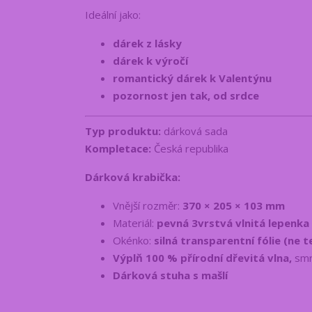
Ideální jako:
dárek z lásky
dárek k výročí
romantický dárek k Valentýnu
pozornost jen tak, od srdce
T
yp produktu:
dárková sada
Kompletace:
Česká republika
Dárková krabička:
Vnější rozměr:
370 × 205 × 103 mm
Materiál:
pevná 3vrstvá vlnitá lepenka
Okénko:
silná transparentní fólie (ne 
Výplň 100 % přírodní dřevitá vlna,
smr
Dárková stuha s mašlí