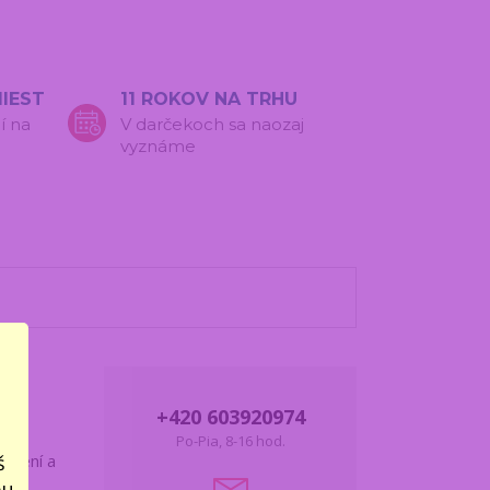
IEST
11 ROKOV NA TRHU
í na
V darčekoch sa naozaj
vyznáme
+420 603920974
Po-Pia, 8-16 hod.
š
zbalení a
bu