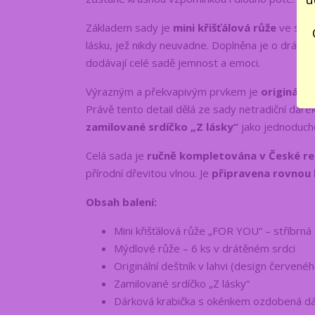
Základem sady je
mini křišťálová růže
ve stří
lásku, jež nikdy neuvadne. Doplněna je o drátě
dodávají celé sadě jemnost a emoci.
Výrazným a překvapivým prvkem je
originální 
Právě tento detail dělá ze sady netradiční dáre
zamilované srdíčko „Z lásky“
jako jednoduché
Celá sada je
ručně kompletována v České re
přírodní dřevitou vlnou. Je
připravena rovnou k
Obsah balení:
Mini křišťálová růže „FOR YOU“ – stříbrná
Mýdlové růže – 6 ks v drátěném srdci
Originální deštník v lahvi (design červenéh
Zamilované srdíčko „Z lásky“
Dárková krabička s okénkem ozdobená dá