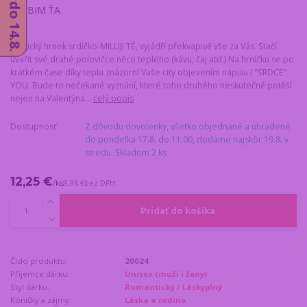
Magický hrnek srdíčko-MILUJI TĚ, vyjádří překvapivě vše za Vás. Stačí
uvařit své drahé polovičce něco teplého (kávu, čaj atd.) Na hrníčku se po
krátkém čase díky teplu znázorní Vaše city objevením nápisu I "SRDCE"
YOU. Bude to nečekané vyznání, které toho druhého neskutečně potěší
nejen na Valentýna...
celý popis
Dostupnosť
Z dôvodu dovolenky, všetko objednané a uhradené
do pondelka 17.8. do 11:00, dodáme najskôr 19.8. v
stredu. Skladom 2 ks
12,25 €
/
ks
9,96 €
bez DPH
Pridať do košíka
Číslo produktu:
20024
Příjemce dárku:
Unisex (muži i ženy)
Styl dárku:
Romantický / Láskyplný
Koníčky a zájmy:
Láska a rodina