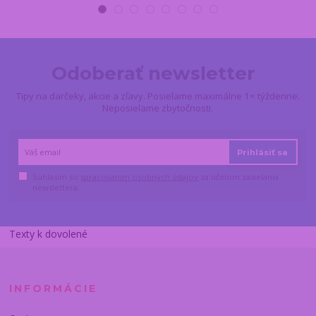
Odoberať newsletter
Tipy na darčeky, akcie a zľavy. Posielame maximálne 1× týždenne.
Neposielame zbytočnosti.
Prihlásiť sa
Súhlasím so
spracovaním osobných údajov
za účelom zasielania
newslettera.
Texty k dovolené
INFORMÁCIE