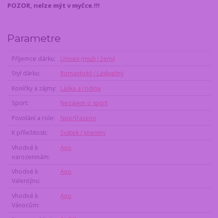
POZOR, nelze mýt v myčce.!!!
Parametre
Příjemce dárku
Unisex (muži i ženy)
Styl dárku
Romantický / Láskyplný
Koníčky a zájmy
Láska a rodina
Sport
Nezájem o sport
Povolání a role
Nepřířazeno
K příležitosti
Svátek / Jmeniny
Vhodné k
Ano
narozeninám
Vhodné k
Ano
Valentýnu
Vhodné k
Ano
Vánocům