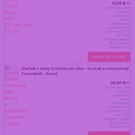
12,25 €
/
ks
9,96 €
bez DPH
Z dôvodu
dovolenky,
všetko
objednané a
uhradené do
pondelka 17.8.
do 11:00,
dodáme najskôr
19.8. v stredu.
Skladom 3 ks
Pridať do košíka
Darček z lásky Srdiečkové uško - hrnček a romantický
fotorámik - Darot
26,50 €
/
ks
21,54 €
bez DPH
Z dôvodu
dovolenky,
všetko
objednané a
uhradené do
pondelka 17.8.
do 11:00,
dodáme najskôr
19.8. v stredu.
Skladom 2 ks