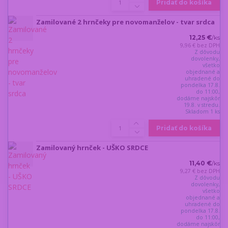
Pridať do košíka
Zamilované 2 hrnčeky pre novomanželov - tvar srdca
12,25 €
/
ks
9,96 €
bez DPH
Z dôvodu
dovolenky,
všetko
objednané a
uhradené do
pondelka 17.8.
do 11:00,
dodáme najskôr
19.8. v stredu.
Skladom 1 ks
Pridať do košíka
Zamilovaný hrnček - UŠKO SRDCE
11,40 €
/
ks
9,27 €
bez DPH
Z dôvodu
dovolenky,
všetko
objednané a
uhradené do
pondelka 17.8.
do 11:00,
dodáme najskôr