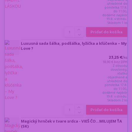
uhradené do
pondelka 17.8.
do 11:00,
dodáme najskôr
19.8. v stredu.
Skladom 1 ks
Pridať do košíka
Luxusná sada šálka, podšálka, lyžička a kľúčenka – My
Love ?
23,25 €
/
ks
18,90 €
bez DPH
Z dôvodu
dovolenky,
všetko
objednané a
uhradené do
pondelka 17.8.
do 11:00,
dodáme najskôr
19.8. v stredu.
Skladom 2 ks
Pridať do košíka
Magický hrnček v tvare srdca - VIEŠ ČO...MILUJEM ŤA
(SK)