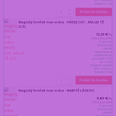
19.8. v stredu.
Skladom 2 ks
Pridať do košíka
Magický hrnček tvar srdca - HÁDEJ CO?...MILUJI TĚ
(CZ)
12,25 €
/
ks
9,96 €
bez DPH
Z dôvodu
dovolenky,
všetko
objednané a
uhradené do
pondelka 17.8.
do 11:00,
dodáme najskôr
19.8. v stredu.
Skladom 4 ks
Pridať do košíka
Magický hrnček tvar srdca - NABITÉ LÁSKOU
9,80 €
/
ks
7,97 €
bez DPH
Z dôvodu
dovolenky,
všetko
objednané a