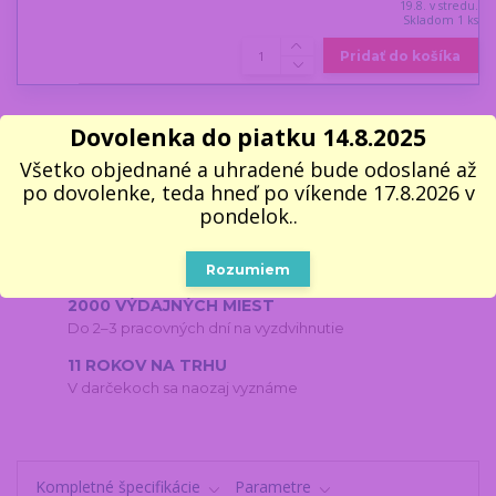
19.8. v stredu.
Skladom 1 ks
Pridať do košíka
Dovolenka do piatku 14.8.2025
Všetko objednané a uhradené bude odoslané až
RÝCHLA EXPEDÍCIA⚡
po dovolenke, teda hneď po víkende 17.8.2026 v
Objednávky do 11:00 odosielame v pracovné dni ešte
dnes
pondelok..
100% VLASTNÝ SKLAD 📦
Všetko, čo vidíte, naozaj máme
Rozumiem
2000 VÝDAJNÝCH MIEST
Do 2–3 pracovných dní na vyzdvihnutie
11 ROKOV NA TRHU
V darčekoch sa naozaj vyznáme
Kompletné špecifikácie
Parametre