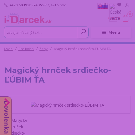
+420 603920974
Po-Pia, 8-16 hod.
0
0,00 €
Menu
Úvod
Pre koho
Ženy
Magický hrnček srdiečko-ĽÚBIM ŤA
Magický hrnček srdiečko-
ĽÚBIM ŤA
Dovolenka do 14.8.