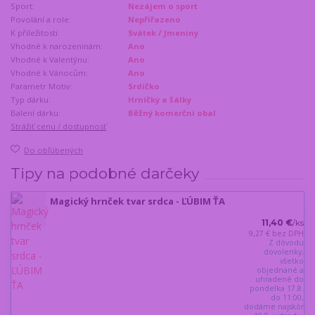
Sport:
Nezájem o sport
Povolání a role:
Nepřířazeno
K příležitosti:
Svátek / Jmeniny
Vhodné k narozeninám:
Ano
Vhodné k Valentýnu:
Ano
Vhodné k Vánocům:
Ano
Parametr Motiv:
Srdíčko
Typ dárku:
Hrníčky a šálky
Balení dárku:
Běžný komerční obal
Strážiť cenu / dostupnosť
Do obľúbených
Tipy na podobné darčeky
Magický hrnček tvar srdca - ĽÚBIM ŤA
11,40 €
/
ks
9,27 €
bez DPH
Z dôvodu
dovolenky,
všetko
objednané a
uhradené do
pondelka 17.8.
do 11:00,
dodáme najskôr