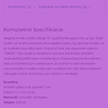
Komentáre
0
Inšpirácia na ďalšie darčeky
8
Kompletné špecifikácie
Magický hrnek srdíčko-MILUJI TĚ, vyjádří překvapivě vše za Vás. Stačí
uvařit své drahé polovičce něco teplého (kávu, čaj atd.) Na hrníčku se
po krátkém čase díky teplu znázorní Vaše city objevením nápisu I
"SRDCE" YOU. Bude to nečekané vyznání, které toho druhého
neskutečně potěší nejen na Valentýna. Doporučujeme jako dárek z
lásky k Valentýnu pro zamilované. Je možné ho také drarovat k
narozeninám, k svátku nebo jako svatební dar, kdy doporučujeme
zakoupit rovnou dva hrnky ( pro ženicha i nevěstu).
Rozměry:
hrníček výška 9 cm, průměr 7 cm
balení: 11 x 10 x 9 cm
Materiál:
porcelán, kermaika
Objem:
300 ml