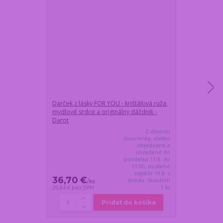
Darček z lásky FOR YOU - krištáľová ruža,
Kovový stojan 
mydlové srdce a originálny dáždnik -
pod dáždnik
Darot
Z dôvodu
dovolenky, všetko
objednané a
uhradené do
pondelka 17.8. do
11:00, dodáme
najskôr 19.8. v
36,70 €
36,70 €
stredu. Skladom
/
ks
/
k
1 ks
29,84 €
bez DPH
29,84 €
bez DP
Pridať do košíka