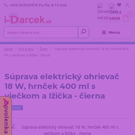
+420 603920974
Po-Pia, 8-16 hod.
0
0,00 €
Menu
Úvod
Pre koho
Ženy
Súprava elektrický ohrievač 18 W, hrnček 400
ml s viečkom a lžička - čierna
Súprava elektrický ohrievač
18 W, hrnček 400 ml s
viečkom a lžička - čierna
Dovolenka do 14.8.
Novinka