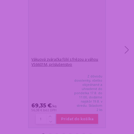
Vákuová zváračka fólií s frézou a váhou
Profesionálna
VS6601M, príslušenstvo
FULL HD, IP67
Z dôvodu
dovolenky, všetko
objednané a
uhradené do
pondelka 17.8. do
11:00, dodáme
najskôr 19.8. v
69,35 €
57,15 €
stredu. Skladom
/
ks
/
ks
2 ks
56,38 €
bez DPH
46,46 €
bez DP
Pridať do košíka