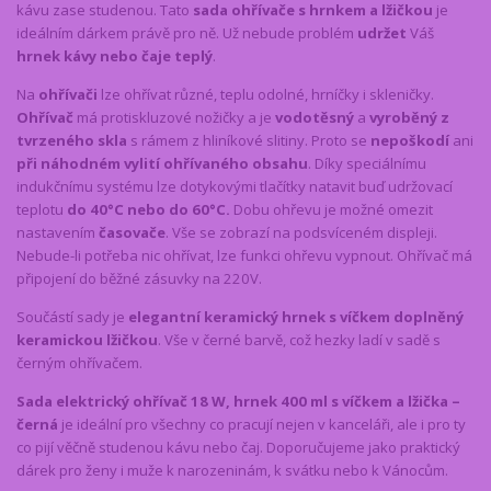
kávu zase studenou. Tato
sada ohřívače s hrnkem a lžičkou
je
ideálním dárkem právě pro ně. Už nebude problém
udržet
Váš
hrnek kávy nebo čaje teplý
.
Na
ohřívači
lze ohřívat různé, teplu odolné, hrníčky i skleničky.
Ohřívač
má protiskluzové nožičky a je
vodotěsný
a
vyroběný z
tvrzeného skla
s rámem z hliníkové slitiny. Proto se
nepoškodí
ani
při náhodném vylití ohřívaného obsahu
. Díky speciálnímu
indukčnímu systému lze dotykovými tlačítky natavit buď udržovací
teplotu
do 40°C nebo do 60°C.
Dobu ohřevu je možné omezit
nastavením
časovače
. Vše se zobrazí na podsvíceném displeji.
Nebude-li potřeba nic ohřívat, lze funkci ohřevu vypnout. Ohřívač má
připojení do běžné zásuvky na 220V.
Součástí sady je
elegantní keramický hrnek s víčkem doplněný
keramickou lžičkou
. Vše v černé barvě, což hezky ladí v sadě s
černým ohřívačem.
Sada elektrický ohřívač 18 W, hrnek 400 ml s víčkem a lžička –
černá
je ideální pro všechny co pracují nejen v kanceláři, ale i pro ty
co pijí věčně studenou kávu nebo čaj. Doporučujeme jako praktický
dárek pro ženy i muže k narozeninám, k svátku nebo k Vánocům.