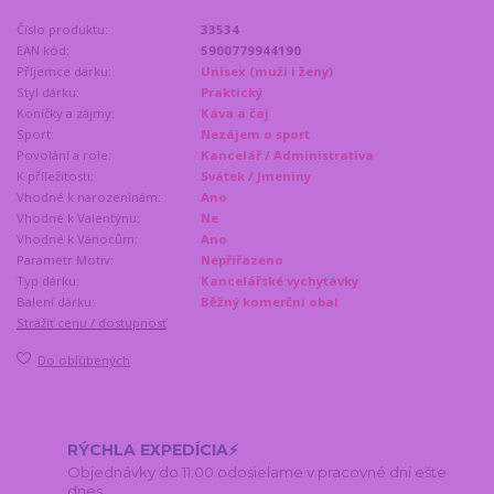
Číslo produktu:
33534
EAN kód:
5900779944190
Příjemce dárku:
Unisex (muži i ženy)
Styl dárku:
Praktický
Koníčky a zájmy:
Káva a čaj
Sport:
Nezájem o sport
Povolání a role:
Kancelář / Administrativa
K příležitosti:
Svátek / Jmeniny
Vhodné k narozeninám:
Ano
Vhodné k Valentýnu:
Ne
Vhodné k Vánocům:
Ano
Parametr Motiv:
Nepřiřazeno
Typ dárku:
Kancelářské vychytávky
Balení dárku:
Běžný komerční obal
Strážiť cenu / dostupnosť
Do obľúbených
RÝCHLA EXPEDÍCIA⚡
Objednávky do 11:00 odosielame v pracovné dni ešte
dnes