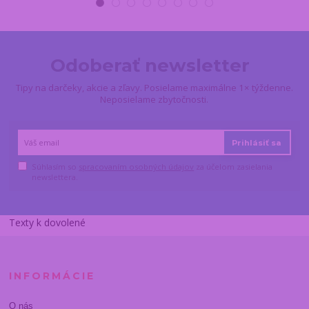
Odoberať newsletter
Tipy na darčeky, akcie a zľavy. Posielame maximálne 1× týždenne.
Neposielame zbytočnosti.
Prihlásiť sa
Súhlasím so
spracovaním osobných údajov
za účelom zasielania
newslettera.
Texty k dovolené
INFORMÁCIE
O nás