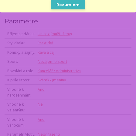
-jmenovitá frekvence 50-60HZ
Rozumiem
Parametre
Příjemce dárku
Unisex (muži i ženy)
Styl dárku
Praktický
Koníčky a zájmy
Káva a čaj
Sport
Nezájem o sport
Povolání a role
Kancelář / Administrativa
K příležitosti
Svátek / Jmeniny
Vhodné k
Ano
narozeninám
Vhodné k
Ne
Valentýnu
Vhodné k
Ano
Vánocům
Parametr Motiv
Nepřiřazeno