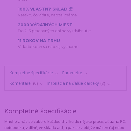
100% VLASTNÝ SKLAD 📦
Všetko, čo vidíte, naozaj máme
2000 VÝDAJNÝCH MIEST
Do 2–3 pracovných dní na vyzdvihnutie
11 ROKOV NA TRHU
V darčekoch sa naozaj vyznáme
Kompletné špecifikácie
Parametre
Komentáre
0
Inšpirácia na ďalšie darčeky
8
Kompletné špecifikácie
Mnoho z nás se zabere každou chvilku do nějaké práce, ať už na PC,
notebooku, v dílně, ve skladu atd, a pak se zlobí, že má ten čaj nebo