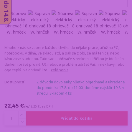
Mnoho z nás se zabere každou chvilku do nějaké práce, ať už na PC,
notebooku, v dílně, ve skladu atd, a pak se zlobí, že má ten čaj nebo
kávu zase studenou. Tato sada ohřívače s hrnkem a lžičkou je ideálním
dárkem právě pro ně. Už nebude problém udržet Váš hrnek kávy nebo
čaje teplý. Na ohřívači lze...
celý popis
Dostupnosť
Z dôvodu dovolenky, všetko objednané a uhradené
do pondelka 17.8. do 11:00, dodáme najskôr 19.8. v
stredu. Skladom 4 ks
22,45 €
/
ks
18,25 €
bez DPH
Pridať do košíka