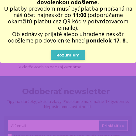
dovolenkou odošleme.
RÝCHLA EXPEDÍCIA⚡
U platby prevodom musí byť platba pripísaná na
Objednávky do 11:00 odosielame v pracovné dni ešte
náš účet najneskôr do
11:00
(odporúčame
dnes
okamžitú platbu cez QR kód v potvrdzovacom
emaile).
100% VLASTNÝ SKLAD 📦
Objednávky prijaté alebo uhradené neskôr
Všetko, čo vidíte, naozaj máme
odošleme po dovolenke hneď
pondelok 17. 8.
.
2000 VÝDAJNÝCH MIEST
Do 2–3 pracovných dní na vyzdvihnutie
Rozumiem
11 ROKOV NA TRHU
V darčekoch sa naozaj vyznáme
Odoberať newsletter
Tipy na darčeky, akcie a zľavy. Posielame maximálne 1× týždenne.
Neposielame zbytočnosti.
Prihlásiť sa
Súhlasím so
spracovaním osobných údajov
za účelom zasielania