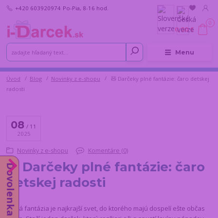
+420 603920974
Po-Pia, 8-16 hod.
0
0,00 €
Menu
Úvod
Blog
Novinky z e-shopu
🧸 Darčeky plné fantázie: čaro detskej
radosti
08
11
2025
Novinky z e-shopu
Komentáre (0)
🧸 Darčeky plné fantázie: čaro
Dovolenka od 10.8.
detskej radosti
etská fantázia je najkrajší svet, do ktorého majú dospelí ešte občas