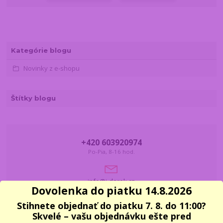
Kategórie blogu
Novinky z e-shopu
Štítky blogu
+420 603920974
Po-Pia, 8-16 hod.
info@i-darek.cz
Dovolenka do piatku 14.8.2026
Stihnete objednať do piatku 7. 8. do 11:00?
Skvelé – vašu objednávku ešte pred