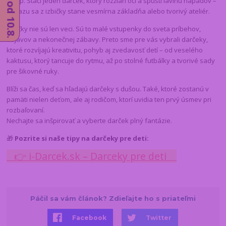
vstup. Stačí jeden darček, ktorý rozžiari oči a spustí lavínu nápadov –
a zrazu sa z izbičky stane vesmírna základňa alebo tvorivý ateliér.
Hračky nie sú len veci. Sú to malé vstupenky do sveta príbehov,
objavov a nekonečnej zábavy. Preto sme pre vás vybrali darčeky,
ktoré rozvíjajú kreativitu, pohyb aj zvedavosť detí – od veselého
kaktusu, ktorý tancuje do rytmu, až po stolné futbálky a tvorivé sady
pre šikovné ruky.
Blíži sa čas, keď sa hľadajú darčeky s dušou. Také, ktoré zostanú v
pamäti nielen deťom, ale aj rodičom, ktorí uvidia ten prvý úsmev pri
rozbaľovaní.
Nechajte sa inšpirovať a vyberte darček plný fantázie.
🎁
Pozrite si naše tipy na darčeky pre deti:
👉 i-Darcek.sk – Darceky pre deti
Páčil sa vám článok? Zdieľajte ho s priateľmi
Facebook
Twitter