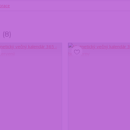
korace
y
8