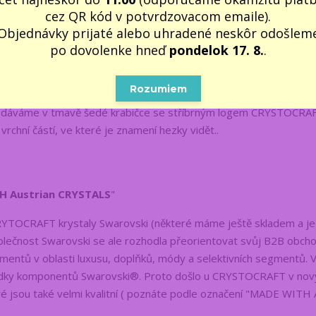
cez QR kód v potvrdzovacom emaile).
Objednávky prijaté alebo uhradené neskôr odošlem
FT ve střibrném provedení má v sobě osazený jeden velký Rak
po dovolenke hneď
pondelok 17. 8.
.
E WITH Austrian CRYSTALS
". Crystocraft
Blíženec
je
astrální 
at všem, kteří jsou narození
ve znamení Blíženců
. Je skvělým
Rozumiem
ek pro muže, ženy, babičky, dědečky, dívky atd. zejména k
 Dodáváme v tmavě šedé krabičce se stříbrným logem CRYSTOCRA
chní částí, ve které je znamení hezky vidět..
H Austrian CRYSTALS
"
YTOCRAFT krystaly Swarovski (některé máme ještě skladem a j
Společnost Swarovski se ale rozhodla přeorientovat svůj B2B obch
entů v oblasti luxusu, doplňků, módy a selektivních segmentů. 
bídky komponentů Swarovski®. Proto došlo u CRYSTOCRAFT v nov
é jsou také velmi kvalitní ( poznáte podle označení "MADE WITH 