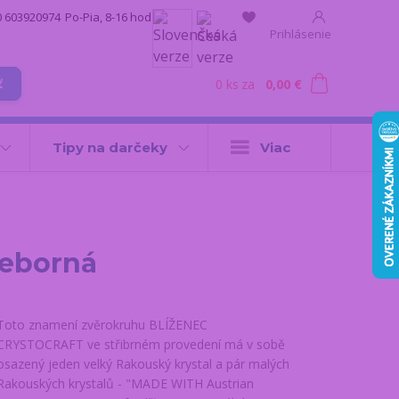
0 603920974
Po-Pia, 8-16 hod.
Prihlásenie
0
ks
za
0,00 €
ť
Tipy na darčeky
Viac
ieborná
Toto znamení zvěrokruhu BLÍŽENEC
CRYSTOCRAFT ve střibrném provedení má v sobě
osazený jeden velký Rakouský krystal a pár malých
Rakouských krystalů - "MADE WITH Austrian