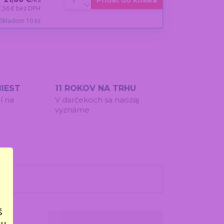
Pridať do košíka
7,56 €
bez DPH
Skladom 10 ks
IEST
11 ROKOV NA TRHU
í na
V darčekoch sa naozaj
vyznáme
š
bu