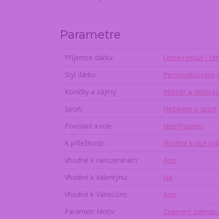
Parametre
Příjemce dárku
Unisex (muži i že
Styl dárku
Personalizovaný 
Koníčky a zájmy
Interiér a dekora
Sport
Nezájem o sport
Povolání a role
Nepřířazeno
K příležitosti
Vhodné k více pří
Vhodné k narozeninám
Ano
Vhodné k Valentýnu
Ne
Vhodné k Vánocům
Ano
Parametr Motiv
Znamení zvěrokr