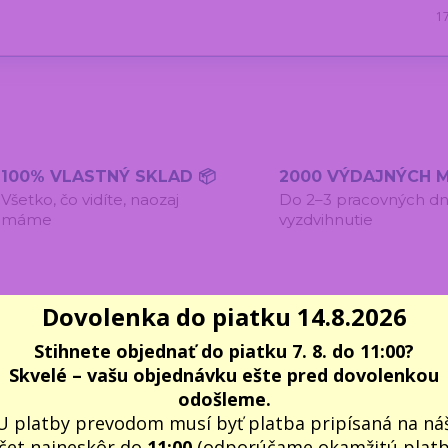
1
100% VLASTNÝ SKLAD 📦
2000 VÝDAJNÝCH M
Všetko, čo vidíte, naozaj
Do 2–3 pracovných dn
máme
vyzdvihnutie
Dovolenka do piatku 14.8.2026
Stihnete objednať do piatku 7. 8. do 11:00?
omentáre
0
Inšpirácia na ďalšie darčeky
8
Skvelé – vašu objednávku ešte pred dovolenkou
odošleme.
U platby prevodom musí byť platba pripísaná na ná
čet najneskôr do
11:00
(odporúčame okamžitú plat