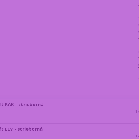
t RAK - strieborná
1
t LEV - strieborná
1