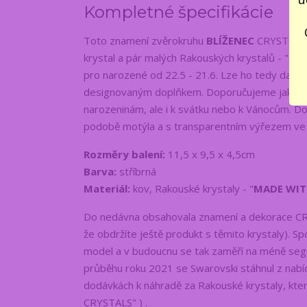
Kompletné špecifikácie
Toto znamení zvěrokruhu
BLÍŽENEC
CRYSTOCRA
krystal a pár malých Rakouských krystalů - "
MAD
pro narozené od 22.5 - 21.6. Lze ho tedy darov
designovaným doplňkem. Doporučujeme jako dár
narozeninám, ale i k svátku nebo k Vánocům.
podobě motýla a s transparentním výřezem ve vr
Rozměry balení:
11,5 x 9,5 x 4,5cm
Barva:
stříbrná
Materiál:
kov, Rakouské krystaly - "
MADE WIT
Do nedávna obsahovala znamení a dekorace CR
že obdržíte ještě produkt s těmito krystaly). 
model a v budoucnu se tak zaměří na méně segm
průběhu roku 2021 se Swarovski stáhnul z na
dodávkách k náhradě za Rakouské krystaly, kter
CRYSTALS" ) .