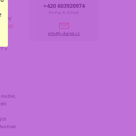
+420 603920974
Po-Pia, 8-16 hod.
e
ouský
znamení
info@i-darek.cz
FT v
e možné,
odní
V
ých
Austrian