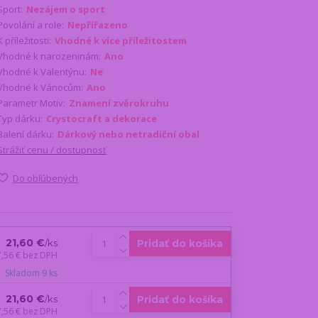
Sport:
Nezájem o sport
Povolání a role:
Nepřířazeno
K příležitosti:
Vhodné k více příležitostem
Vhodné k narozeninám:
Ano
Vhodné k Valentýnu:
Ne
Vhodné k Vánocům:
Ano
Parametr Motiv:
Znamení zvěrokruhu
Typ dárku:
Crystocraft a dekorace
Balení dárku:
Dárkový nebo netradiční obal
Strážiť cenu / dostupnosť
Do obľúbených
21,60 €
Pridať do košíka
/
ks
7,56 €
bez DPH
Skladom 9 ks
21,60 €
Pridať do košíka
/
ks
7,56 €
bez DPH