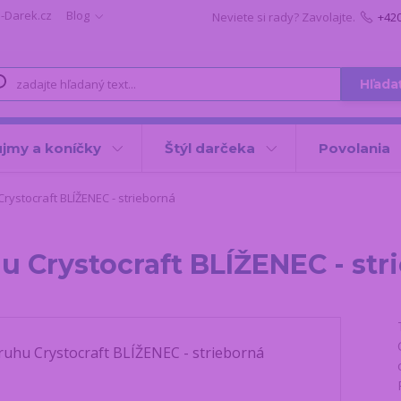
i-Darek.cz
Blog
Neviete si rady? Zavolajte.
+42
Hľada
jmy a koníčky
Štýl darčeka
Povolania
ystocraft BLÍŽENEC - strieborná
 Crystocraft BLÍŽENEC - str