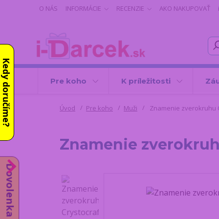
O NÁS
INFORMÁCIE
RECENZIE
AKO NAKUPOVAŤ
Kedy doručíme?
Pre koho
K príležitosti
Záu
Úvod
Pre koho
Muži
Znamenie zverokruhu Cr
Znamenie zverokruhu
Dovolenka od 10.8.