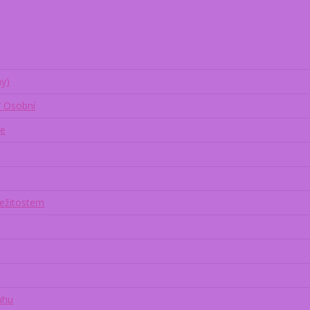
ny)
/ Osobní
ce
ležitostem
uhu