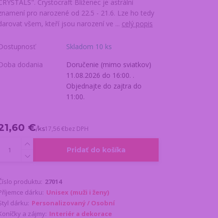
CRYSTALS". Crystocraft Blíženec je astrální
znamení pro narozené od 22.5 - 21.6. Lze ho tedy
darovat všem, kteří jsou narození ve ...
celý popis
Dostupnosť
Skladom 10 ks
Doba dodania
Doručenie (mimo sviatkov)
11.08.2026 do 16:00. .
Objednajte do zajtra do
11:00.
21,60 €
/
ks
17,56 €
bez DPH
Pridať do košíka
Číslo produktu:
27014
Příjemce dárku:
Unisex (muži i ženy)
Styl dárku:
Personalizovaný / Osobní
Koníčky a zájmy:
Interiér a dekorace