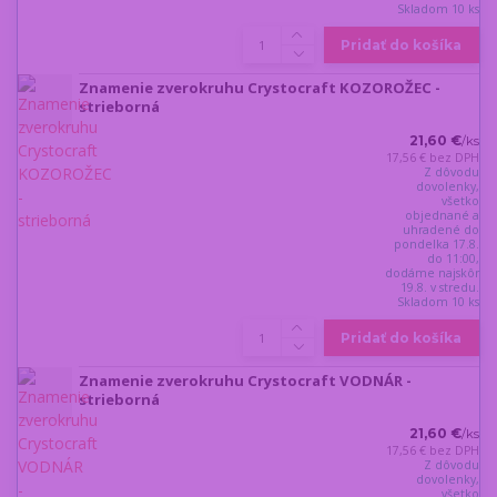
Skladom 10 ks
Pridať do košíka
Znamenie zverokruhu Crystocraft KOZOROŽEC -
strieborná
21,60 €
/
ks
17,56 €
bez DPH
Z dôvodu
dovolenky,
všetko
objednané a
uhradené do
pondelka 17.8.
do 11:00,
dodáme najskôr
19.8. v stredu.
Skladom 10 ks
Pridať do košíka
Znamenie zverokruhu Crystocraft VODNÁR -
strieborná
21,60 €
/
ks
17,56 €
bez DPH
Z dôvodu
dovolenky,
všetko