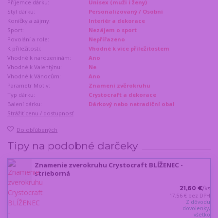
Příjemce dárku:
Unisex (muži i ženy)
Styl dárku:
Personalizovaný / Osobní
Koníčky a zájmy:
Interiér a dekorace
Sport:
Nezájem o sport
Povolání a role:
Nepřířazeno
K příležitosti:
Vhodné k více příležitostem
Vhodné k narozeninám:
Ano
Vhodné k Valentýnu:
Ne
Vhodné k Vánocům:
Ano
Parametr Motiv:
Znamení zvěrokruhu
Typ dárku:
Crystocraft a dekorace
Balení dárku:
Dárkový nebo netradiční obal
Strážiť cenu / dostupnosť
Do obľúbených
Tipy na podobné darčeky
Znamenie zverokruhu Crystocraft BLÍŽENEC -
strieborná
21,60 €
/
ks
17,56 €
bez DPH
Z dôvodu
dovolenky,
všetko