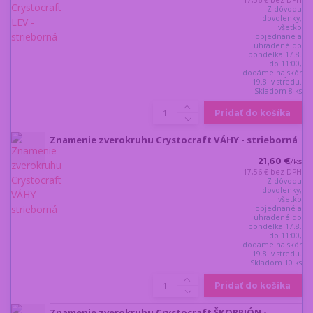
Z dôvodu
dovolenky,
všetko
objednané a
uhradené do
pondelka 17.8.
do 11:00,
dodáme najskôr
19.8. v stredu.
Skladom 8 ks
Pridať do košíka
Znamenie zverokruhu Crystocraft VÁHY - strieborná
21,60 €
/
ks
17,56 €
bez DPH
Z dôvodu
dovolenky,
všetko
objednané a
uhradené do
pondelka 17.8.
do 11:00,
dodáme najskôr
19.8. v stredu.
Skladom 10 ks
Pridať do košíka
Znamenie zverokruhu Crystocraft ŠKORPIÓN -