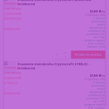
strieborná
21,60 €
/
ks
17,56 €
bez DPH
Z dôvodu
dovolenky,
všetko
objednané a
uhradené do
pondelka 17.8.
do 11:00,
dodáme najskôr
19.8. v stredu.
Skladom 10 ks
Pridať do košíka
Znamenie zverokruhu Crystocraft STRELEC -
strieborná
21,60 €
/
ks
17,56 €
bez DPH
Z dôvodu
dovolenky,
všetko
objednané a
uhradené do
pondelka 17.8.
do 11:00,
dodáme najskôr
19.8. v stredu.