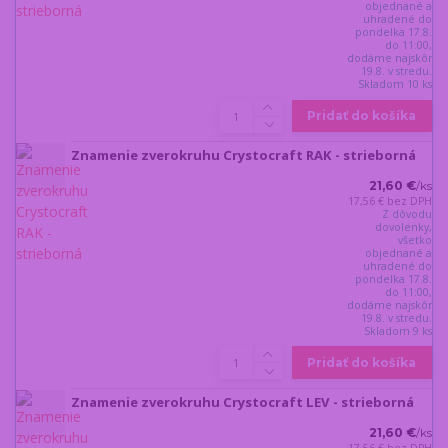
objednané a
uhradené do
pondelka 17.8.
do 11:00,
dodáme najskôr
19.8. v stredu.
Skladom 10 ks
Pridať do košíka
Znamenie zverokruhu Crystocraft RAK - strieborná
21,60 €
/
ks
17,56 €
bez DPH
Z dôvodu
dovolenky,
všetko
objednané a
uhradené do
pondelka 17.8.
do 11:00,
dodáme najskôr
19.8. v stredu.
Skladom 9 ks
Pridať do košíka
Znamenie zverokruhu Crystocraft LEV - strieborná
21,60 €
/
ks
17,56 €
bez DPH