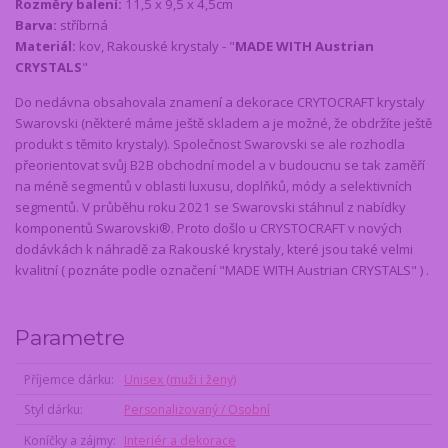
Rozměry balení:
11,5 x 9,5 x 4,5cm
Barva:
stříbrná
Materiál:
kov, Rakouské krystaly - "
MADE WITH Austrian
CRYSTALS
"
Do nedávna obsahovala znamení a dekorace CRYTOCRAFT krystaly
Swarovski (některé máme ještě skladem a je možné, že obdržíte ještě
produkt s těmito krystaly). Společnost Swarovski se ale rozhodla
přeorientovat svůj B2B obchodní model a v budoucnu se tak zaměří
na méně segmentů v oblasti luxusu, doplňků, módy a selektivních
segmentů. V průběhu roku 2021 se Swarovski stáhnul z nabídky
komponentů Swarovski®. Proto došlo u CRYSTOCRAFT v nových
dodávkách k náhradě za Rakouské krystaly, které jsou také velmi
kvalitní ( poznáte podle označení "MADE WITH Austrian CRYSTALS" ) .
Parametre
Příjemce dárku
Unisex (muži i ženy)
Styl dárku
Personalizovaný / Osobní
Koníčky a zájmy
Interiér a dekorace