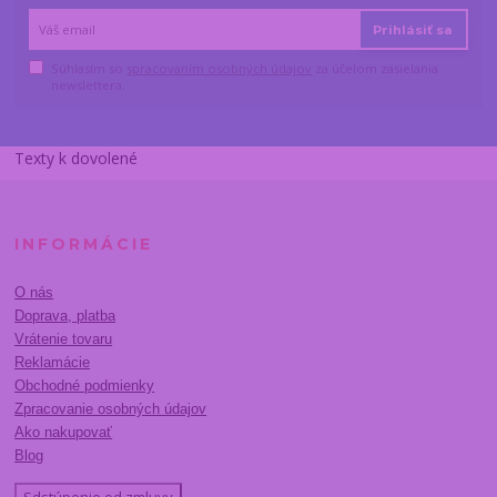
Prihlásiť sa
Súhlasím so
spracovaním osobných údajov
za účelom zasielania
newslettera.
Texty k dovolené
INFORMÁCIE
O nás
Doprava, platba
Vrátenie tovaru
Reklamácie
Obchodné podmienky
Zpracovanie osobných údajov
Ako nakupovať
Blog