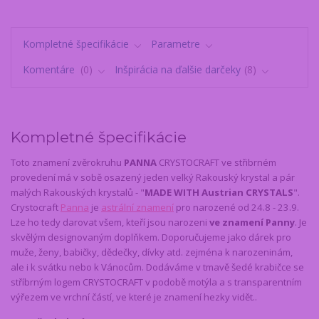
Kompletné špecifikácie
Parametre
Komentáre
0
Inšpirácia na ďalšie darčeky
8
Kompletné špecifikácie
Toto znamení zvěrokruhu
PANNA
CRYSTOCRAFT ve střibrném
provedení má v sobě osazený jeden velký Rakouský krystal a pár
malých Rakouských krystalů - "
MADE WITH Austrian CRYSTALS
".
Crystocraft
Panna
je
astrální znamení
pro narozené od 24.8 - 23.9.
Lze ho tedy darovat všem, kteří jsou narozeni
ve znamení Panny
. Je
skvělým designovaným doplňkem. Doporučujeme jako dárek pro
muže, ženy, babičky, dědečky, dívky atd. zejména k narozeninám,
ale i k svátku nebo k Vánocům. Dodáváme v tmavě šedé krabičce se
stříbrným logem CRYSTOCRAFT v podobě motýla a s transparentním
výřezem ve vrchní částí, ve které je znamení hezky vidět..