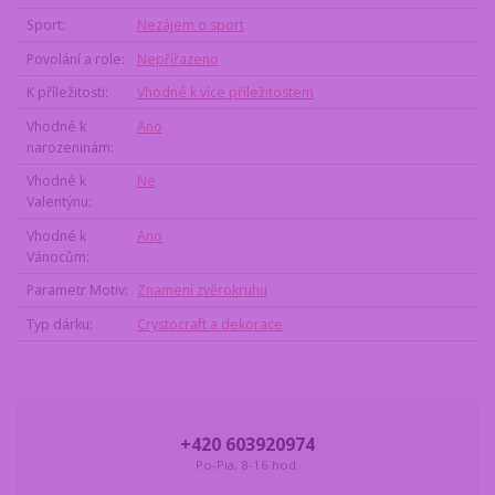
Sport
Nezájem o sport
Povolání a role
Nepřířazeno
K příležitosti
Vhodné k více příležitostem
Vhodné k
Ano
narozeninám
Vhodné k
Ne
Valentýnu
Vhodné k
Ano
Vánocům
Parametr Motiv
Znamení zvěrokruhu
Typ dárku
Crystocraft a dekorace
+420 603920974
Po-Pia, 8-16 hod.