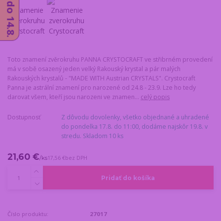
Toto znamení zvěrokruhu PANNA CRYSTOCRAFT ve střibrném provedení
má v sobě osazený jeden velký Rakouský krystal a pár malých
Rakouských krystalů - "MADE WITH Austrian CRYSTALS". Crystocraft
Panna je astrální znamení pro narozené od 24.8 - 23.9. Lze ho tedy
darovat všem, kteří jsou narozeni ve znamen...
celý popis
Dostupnosť
Z dôvodu dovolenky, všetko objednané a uhradené
do pondelka 17.8. do 11:00, dodáme najskôr 19.8. v
stredu. Skladom 10 ks
21,60 €
/
ks
17,56 €
bez DPH
Pridať do košíka
Číslo produktu:
27017