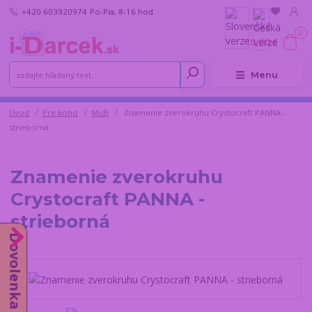
+420 603920974
Po-Pia, 8-16 hod.
0
0,00 €
Menu
Úvod
Pre koho
Muži
Znamenie zverokruhu Crystocraft PANNA -
strieborná
Znamenie zverokruhu
Crystocraft PANNA -
strieborná
Dovolenka do 14.8.