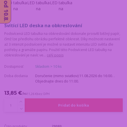
Svítící LED deska na obkreslování
Podsvícená LED tabulka na obkreslování dokonale prosvítí běžný papír,
čímž lze předlohu obrázku perfektně obkresit. Díky možnosti nastavení
až 3 intenzit podsvícení je možné si nastavit intenzitu LED světla dle
potřeby a gramáže papíru. Použití této Podsvícené LED tabulky na
obkreslování je navíc ve...
celý popis
Dostupnosť
Skladom > 10 ks
Doba dodania
Doručenie (mimo sviatkov) 11.08.2026 do 16:00. .
Objednajte dnes do 11:00.
13,85 €
/
ks
11,26 €
bez DPH
Pridať do košíka
Číslo produktu:
29080