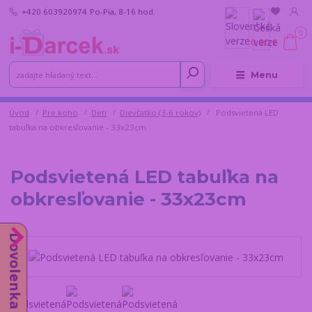
+420 603920974
Po-Pia, 8-16 hod.
0
0,00 €
Menu
Úvod
Pre koho
Deti
Dievčatko (3-6 rokov)
Podsvietená LED
tabuľka na obkresľovanie - 33x23cm
Podsvietená LED tabuľka na
obkresľovanie - 33x23cm
Dovolenka od 10.8.