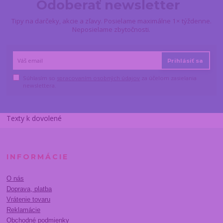
Odoberať newsletter
Tipy na darčeky, akcie a zľavy. Posielame maximálne 1× týždenne.
Neposielame zbytočnosti.
Prihlásiť sa
Súhlasím so
spracovaním osobných údajov
za účelom zasielania
newslettera.
Texty k dovolené
INFORMÁCIE
O nás
Doprava, platba
Vrátenie tovaru
Reklamácie
Obchodné podmienky