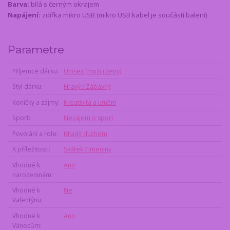
Barva:
bílá s černým okrajem
Napájení:
zdířka mikro USB (mikro USB kabel je součástí balení)
Parametre
Příjemce dárku
Unisex (muži i ženy)
Styl dárku
Hravý / Zábavný
Koníčky a zájmy
Kreativita a umění
Sport
Nezájem o sport
Povolání a role
Mladý duchem
K příležitosti
Svátek / Jmeniny
Vhodné k
Ano
narozeninám
Vhodné k
Ne
Valentýnu
Vhodné k
Ano
Vánocům