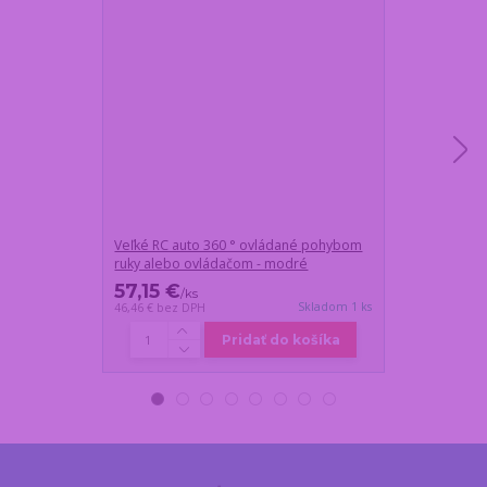
Veľké RC auto 360 ° ovládané pohybom
Automat na lov
ruky alebo ovládačom - modré
27,5x35,5x25,
57,15 €
53,05 €
/
ks
/
ks
Skladom 1 ks
46,46 €
bez DPH
43,13 €
bez DP
Pridať do košíka