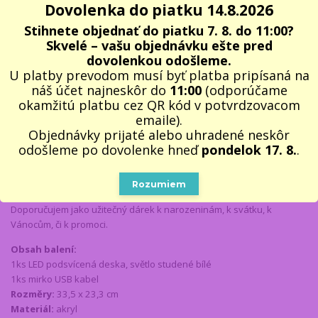
Podsvícená LED tabulka na obkreslování dokonale prosvítí běžný
Dovolenka do piatku 14.8.2026
papír, čímž lze předlohu obrázku perfektně obkresit. Díky možnosti
Stihnete objednať do piatku 7. 8. do 11:00?
nastavení až 3 intenzit podsvícení je možné si nastavit intenzitu LED
Skvelé – vašu objednávku ešte pred
světla dle potřeby a gramáže papíru. Použití této Podsvícené LED
dovolenkou odošleme.
tabulky na obkreslování je navíc velice snadné. Stačí dát papír s
U platby prevodom musí byť platba pripísaná na
předlohou na desku a na ní čistý papír, a pak už jen obkreslit a
náš účet najneskôr do
11:00
(odporúčame
radovat se z nového krásného obrázku. Je snadné si obkresil
okamžitú platbu cez QR kód v potvrdzovacom
zvířátko, portrét, zátiší, oblíbenou kreslenou postavu atd. Jedná se o
emaile).
skvělou pomůcku nejen pro děti, ale i pro studenty, umělce,
Objednávky prijaté alebo uhradené neskôr
designéry nebo kutily pro obkreslení různých plánků a návrhů. LED
odošleme po dovolenke hneď
pondelok 17. 8.
.
deska je vyrobena z akrylu, proto je velice lehká, tenká a vypadá
elegantně. Ovládání intezity světla a zapínání a vypínání podsvícené
desky je dotykové. Lze jí kamkoliv vzít se sebou a připojit k
Rozumiem
jakémukoliv zdroji USB ( notebook, PC, USB adaptér atd.).
Doporučujem jako užitečný dárek k narozeninám, k svátku, k
Vánocům, či k promoci.
Obsah balení:
1ks LED podsvícená deska, světlo studené bílé
1ks mirko USB kabel
Rozměry:
33,5 x 23,3 cm
Materiál:
akryl