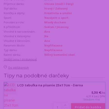
Příjemce dárku:
Unisex (muži i ženy)
Styl dárku:
Hravý / Zábavný
Koníčky a zájmy:
Kreativita a umění
Sport:
Nezájem o sport
Povolání a role:
Mladý duchem
K příležitosti:
Svátek / Jmeniny
Vhodné k narozeninám:
Ano
Vhodné k Valentýnu:
Ne
Vhodné k Vánocům:
Ano
Parametr Motiv:
Nepřiřazeno
Typ dárku:
Nepřiřazeno
Balení dárku:
Běžný komerční obal
Strážiť cenu / dostupnosť
Do obľúbených
Tipy na podobné darčeky
LCD tabuľka na písanie 25x17cm - čierna
5,30 €
/
ks
4,31 €
bez DPH
Skladom 4 ks
Pridať do košíka