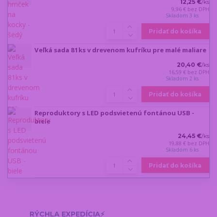
12,25 €
/
ks
9,96 €
bez DPH
Skladom 3 ks
Pridať do košíka
Veľká sada 81ks v drevenom kufríku pre malé maliare
20,40 €
/
ks
16,59 €
bez DPH
Skladom 2 ks
Pridať do košíka
Reproduktory s LED podsvietenú fontánou USB -
biele
24,45 €
/
ks
19,88 €
bez DPH
Skladom 6 ks
Pridať do košíka
RÝCHLA EXPEDÍCIA⚡