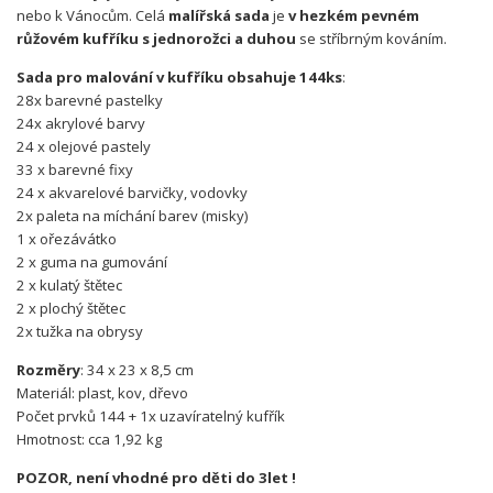
nebo k Vánocům. Celá
malířská sada
je
v hezkém pevném
růžovém kufříku s jednorožci a duhou
se stříbrným kováním.
Sada pro malování v kufříku obsahuje 144ks
:
28x barevné pastelky
24x akrylové barvy
24 x olejové pastely
33 x barevné fixy
24 x akvarelové barvičky, vodovky
2x paleta na míchání barev (misky)
1 x ořezávátko
2 x guma na gumování
2 x kulatý štětec
2 x plochý štětec
2x tužka na obrysy
Rozměry
: 34 x 23 x 8,5 cm
Materiál: plast, kov, dřevo
Počet prvků 144 + 1x uzavíratelný kufřík
Hmotnost: cca 1,92 kg
POZOR, není vhodné pro děti do 3let !