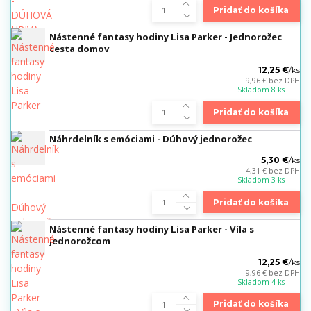
Pridať do košíka
Nástenné fantasy hodiny Lisa Parker - Jednorožec
cesta domov
12,25 €
/
ks
9,96 €
bez DPH
Skladom 8 ks
Pridať do košíka
Náhrdelník s emóciami - Dúhový jednorožec
5,30 €
/
ks
4,31 €
bez DPH
Skladom 3 ks
Pridať do košíka
Nástenné fantasy hodiny Lisa Parker - Víla s
jednorožcom
12,25 €
/
ks
9,96 €
bez DPH
Skladom 4 ks
Pridať do košíka