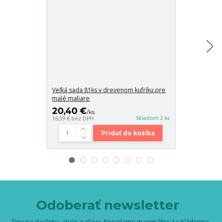
Veľká sada 81ks v drevenom kufríku pre
Detský fotorá
malé maliare
20,40 €
16,30 €
/
ks
/
ks
Skladom 2 ks
16,59 €
bez DPH
13,25 €
bez DP
Pridať do košíka
Odoberať newsletter
Tipy na darčeky, akcie a zľavy. Posielame maximálne 1× týždenne.