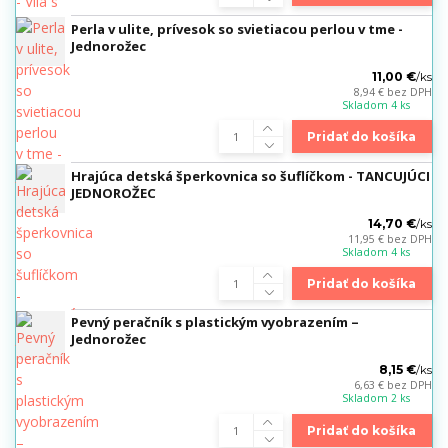
Perla v ulite, prívesok so svietiacou perlou v tme -
Jednorožec
11,00 €
/
ks
8,94 €
bez DPH
Skladom 4 ks
Pridať do košíka
Hrajúca detská šperkovnica so šuflíčkom - TANCUJÚCI
JEDNOROŽEC
14,70 €
/
ks
11,95 €
bez DPH
Skladom 4 ks
Pridať do košíka
Pevný peračník s plastickým vyobrazením –
Jednorožec
8,15 €
/
ks
6,63 €
bez DPH
Skladom 2 ks
Pridať do košíka