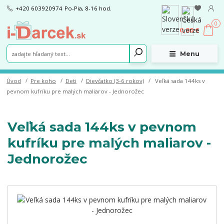
+420 603920974
Po-Pia, 8-16 hod.
0
0,00 €
Menu
Úvod
Pre koho
Deti
Dievčatko (3-6 rokov)
Veľká sada 144ks v
pevnom kufríku pre malých maliarov - Jednorožec
Veľká sada 144ks v pevnom
kufríku pre malých maliarov -
Jednorožec