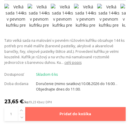
Tato velká sada na malování v pevném růžovém kufříku obsahuje 144 ks
potřeb pro malé malíře (barevné pastelky, akrylové a akvarelové
barvičky, fixy, olejové pastelky štětce atd.). Provedení kufříku je velmi
kouzelné. Kufřík je růžový a na vrchu má namalované roztomilé
jednorožce s barevnou duhou. Ku...
celý popis
Dostupnosť
Skladom 6 ks
Doba dodania
Doručenie (mimo sviatkov) 10.08.2026 do 16:00. .
Objednajte dnes do 11:00.
23,65 €
/
ks
19,23 €
bez DPH
Pridať do košíka