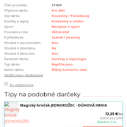
Číslo produktu:
33469
Příjemce dárku:
Pro děti
Styl dárku:
Kouzelný / Pohádkový
Koníčky a zájmy:
Kreativita a umění
Sport:
Nezájem o sport
Povolání a role:
Věčné dítě
K příležitosti:
Svátek / Jmeniny
Vhodné k narozeninám:
Ano
Vhodné k Valentýnu:
Ne
Vhodné k Vánocům:
Ano
Parametr Motiv:
Fantasy a mytologie
Typ dárku:
Nepřiřazeno
Balení dárku:
Běžný komerční obal
Strážiť cenu / dostupnosť
Do obľúbených
Tipy na podobné darčeky
Magický hrnček JEDNOROŽEC - DÚHOVÁ HRIVA
12,25 €
/
ks
9,96 €
bez DPH
Skladom 3 ks