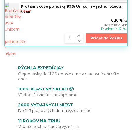
Protišmykové ponožky 99% Unicorn – jednorožec s
ušami
6,10 €
/
ks
4,96 €
bez DPH
Skladom > 10 ks
Pridať do košíka
RÝCHLA EXPEDÍCIA⚡
Objednávky do 11:00 odosielame v pracovné dni ešte
dnes
100% VLASTNÝ SKLAD 📦
Všetko, čo vidíte, naozaj máme
2000 VÝDAJNÝCH MIEST
Do 2–3 pracovných dní na vyzdvihnutie
11 ROKOV NA TRHU
V darčekoch sa naozaj vyznáme