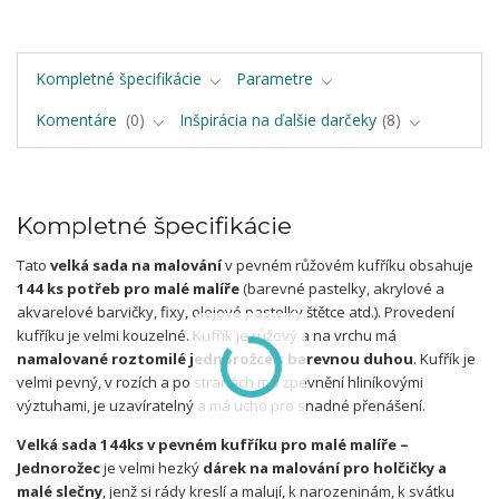
Kompletné špecifikácie
Parametre
Komentáre
0
Inšpirácia na ďalšie darčeky
8
Kompletné špecifikácie
Tato
velká sada na malování
v pevném růžovém kufříku obsahuje
144 ks potřeb pro malé malíře
(barevné pastelky, akrylové a
akvarelové barvičky, fixy, olejové pastelky štětce atd.). Provedení
kufříku je velmi kouzelné. Kufřík je růžový a na vrchu má
namalované roztomilé jednorožce s barevnou duhou
. Kufřík je
velmi pevný, v rozích a po stranách má zpevnění hliníkovými
výztuhami, je uzavíratelný a má ucho pro snadné přenášení.
Velká sada 144ks v pevném kufříku pro malé malíře –
Jednorožec
je velmi hezký
dárek na malování pro holčičky a
malé slečny
, jenž si rády kreslí a malují, k narozeninám, k svátku