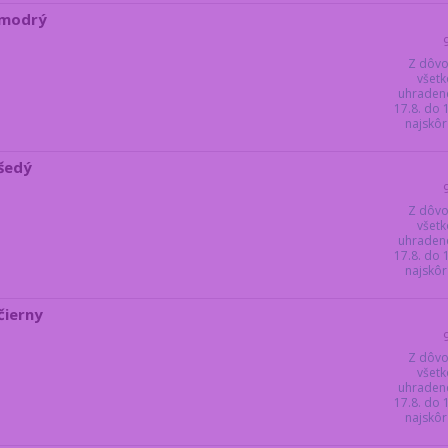
 modrý
Z dôvo
všetk
uhraden
17.8. do
najskôr 
 šedý
Z dôvo
všetk
uhraden
17.8. do
najskôr 
čierny
Z dôvo
všetk
uhraden
17.8. do
najskôr 