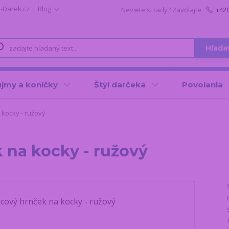
i-Darek.cz
Blog
Neviete si rady? Zavolajte.
+42
Hľada
jmy a koníčky
Štýl darčeka
Povolania
kocky - ružový
 na kocky - ružový