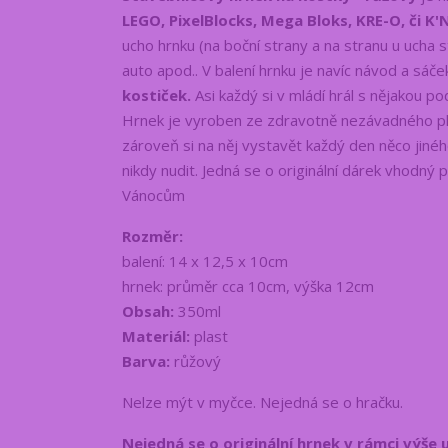
LEGO, PixelBlocks, Mega Bloks, KRE-O, či K'
ucho hrnku (na boční strany a na stranu u ucha 
auto apod.. V balení hrnku je navíc návod a sáč
kostiček.
Asi každý si v mládí hrál s nějakou 
Hrnek je vyroben ze zdravotně nezávadného pl
zároveň si na něj vystavět každý den něco jinéh
nikdy nudit. Jedná se o originální dárek vhodný
Vánocům
Rozměr:
balení: 14 x 12,5 x 10cm
hrnek: průměr cca 10cm, výška 12cm
Obsah:
350ml
Materiál:
plast
Barva:
růžový
Nelze mýt v myčce. Nejedná se o hračku.
Nejedná se o originální hrnek v rámci výše