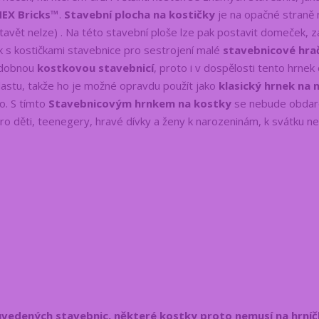
NEX Bricks™
.
Stavební plocha na kostičky
je na opačné straně 
stavět nelze) . Na této stavební ploše lze pak postavit domeček, 
ek s kostičkami stavebnice pro sestrojení malé
stavebnicové hra
podobnou
kostkovou stavebnicí
, proto i v dospělosti tento hrnek 
astu, takže ho je možné opravdu použít jako
klasický hrnek na 
o. S tímto
Stavebnicovým hrnkem na kostky
se nebude obda
 pro děti, teenegery, hravé dívky a ženy k narozeninám, k svátku n
 uvedených stavebnic, některé kostky proto nemusí na hrníč