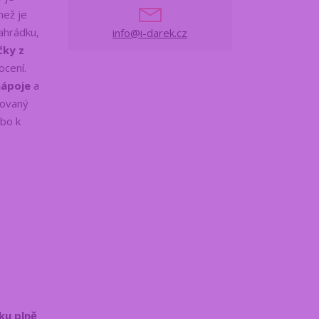
než je
zahrádku,
info@i-darek.cz
čky z
ocení.
nápoje
a
rovaný
ebo k
ku plně