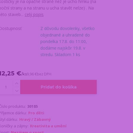
kostičky je na opačné straně než je ucho hrnku (na
boční strany a na stranu u ucha stavět nelze) . Na
této staveb...
celý popis
Dostupnosť
Z dôvodu dovolenky, všetko
objednané a uhradené do
pondelka 17.8. do 11:00,
dodáme najskôr 19.8. v
stredu. Skladom 1 ks
12,25 €
/
ks
9,96 €
bez DPH
Pridať do košíka
Číslo produktu:
30185
Příjemce dárku:
Pro děti
Styl dárku:
Hravý / Zábavný
Koníčky a zájmy:
Kreativita a umění
Sport:
Nezájem o sport