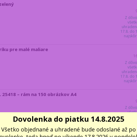
zelený
Z dôvo
všetk
uhraden
17.8. do
najskôr 
íku pre malé maliare
1
Z dôvo
všetk
uhraden
17.8. do
najskôr 
L 25418 – rám na 150 obrázkov A4
Z dôvo
všetk
Dovolenka do piatku 14.8.2025
uhraden
17.8. do
najskôr 
Všetko objednané a uhradené bude odoslané až po
S
ovolenke, teda hneď po víkende 17.8.2026 v pondelok