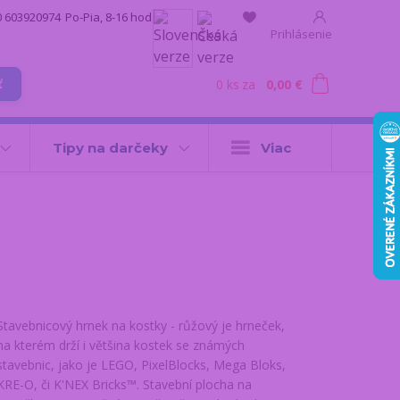
0 603920974
Po-Pia, 8-16 hod.
Prihlásenie
0
ks
za
0,00 €
ť
Tipy na darčeky
Viac
Stavebnicový hrnek na kostky - růžový je hrneček,
na kterém drží i většina kostek se známých
stavebnic, jako je LEGO, PixelBlocks, Mega Bloks,
KRE-O, či K'NEX Bricks™. Stavební plocha na