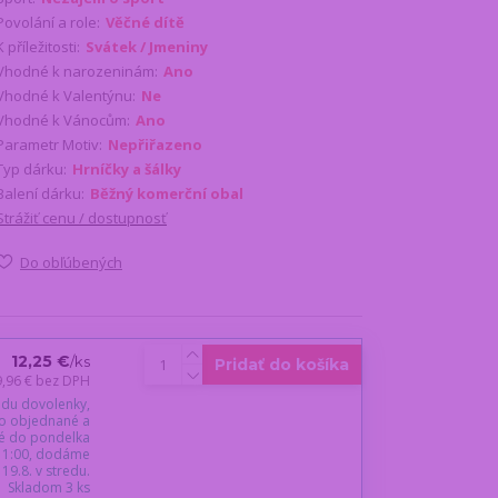
Povolání a role:
Věčné dítě
K příležitosti:
Svátek / Jmeniny
Vhodné k narozeninám:
Ano
Vhodné k Valentýnu:
Ne
Vhodné k Vánocům:
Ano
Parametr Motiv:
Nepřiřazeno
Typ dárku:
Hrníčky a šálky
Balení dárku:
Běžný komerční obal
Strážiť cenu / dostupnosť
Do obľúbených
12,25 €
/
ks
Pridať do košíka
9,96 €
bez DPH
du dovolenky,
o objednané a
é do pondelka
 11:00, dodáme
19.8. v stredu.
Skladom 3 ks