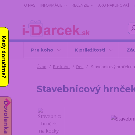
O NÁS
INFORMÁCIE
RECENZIE
AKO NAKUPOVAŤ
Kedy doručíme?
Pre koho
K príležitosti
Záu
Úvod
Pre koho
Deti
Stavebnicový hrnček na 
Stavebnicový hrnček
Dovolenka do 14.8.