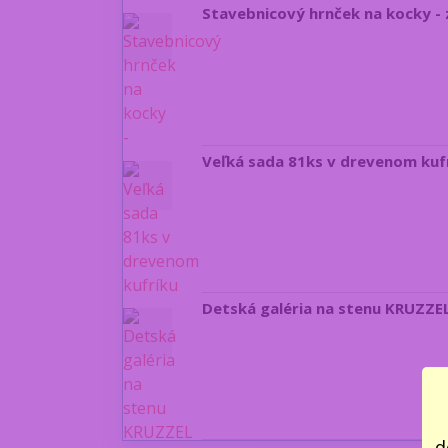
Stavebnicový hrnček na kocky - 
Veľká sada 81ks v drevenom kufr
Detská galéria na stenu KRUZZE
d