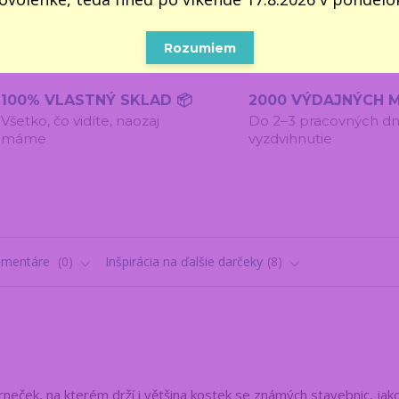
Rozumiem
100% VLASTNÝ SKLAD 📦
2000 VÝDAJNÝCH M
Všetko, čo vidíte, naozaj
Do 2–3 pracovných dn
máme
vyzdvihnutie
omentáre
0
Inšpirácia na ďalšie darčeky
8
hrneček, na kterém drží i většina kostek se známých stavebnic, jako