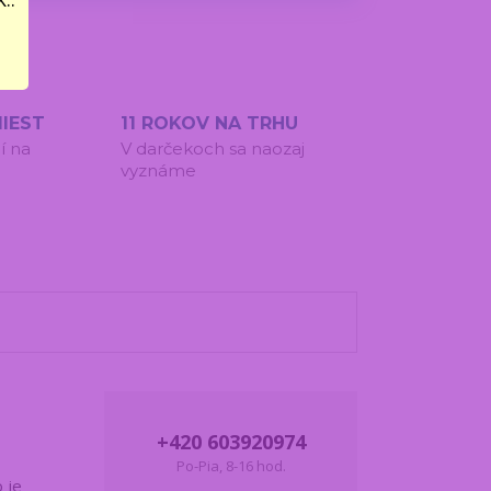
IEST
11 ROKOV NA TRHU
í na
V darčekoch sa naozaj
vyznáme
+420 603920974
Po-Pia, 8-16 hod.
 je