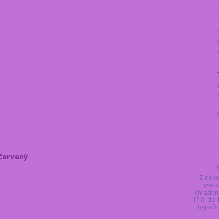
 červený
Z dôvo
všetk
uhraden
17.8. do
najskôr 