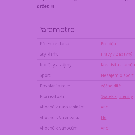
držet !!!
Parametre
Příjemce dárku
Pro děti
Styl dárku
Hravý / Zábavný
Koníčky a zájmy
Kreativita a uměn
Sport
Nezájem o sport
Povolání a role
Věčné dítě
K příležitosti
Svátek / Jmeniny
Vhodné k narozeninám
Ano
Vhodné k Valentýnu
Ne
Vhodné k Vánocům
Ano