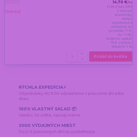
14,70 €
/
ks
11,95 €
bez DPH
Z dôvodu
dovolenky,
všetko
objednané a
uhradené do
pondelka 17.8.
do 11:00,
dodáme najskôr
19.8. v stredu.
Skladom 1 ks
Pridať do košíka
RÝCHLA EXPEDÍCIA⚡
Objednávky do 11:00 odosielame v pracovné dni ešte
dnes
100% VLASTNÝ SKLAD 📦
Všetko, čo vidíte, naozaj máme
2000 VÝDAJNÝCH MIEST
Do 2–3 pracovných dní na vyzdvihnutie