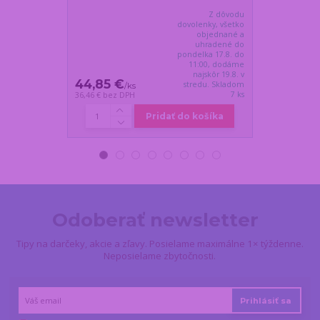
Z dôvodu
dovolenky, všetko
objednané a
uhradené do
pondelka 17.8. do
11:00, dodáme
najskôr 19.8. v
44,85 €
26,50 €
stredu. Skladom
/
ks
/
k
7 ks
36,46 €
bez DPH
21,54 €
bez DP
Pridať do košíka
Odoberať newsletter
Tipy na darčeky, akcie a zľavy. Posielame maximálne 1× týždenne.
Neposielame zbytočnosti.
Prihlásiť sa