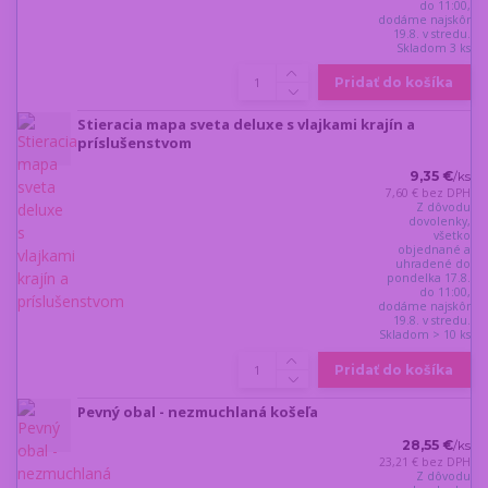
do 11:00,
dodáme najskôr
19.8. v stredu.
Skladom 3 ks
Pridať do košíka
Stieracia mapa sveta deluxe s vlajkami krajín a
príslušenstvom
9,35 €
/
ks
7,60 €
bez DPH
Z dôvodu
dovolenky,
všetko
objednané a
uhradené do
pondelka 17.8.
do 11:00,
dodáme najskôr
19.8. v stredu.
Skladom > 10 ks
Pridať do košíka
Pevný obal - nezmuchlaná košeľa
28,55 €
/
ks
23,21 €
bez DPH
Z dôvodu