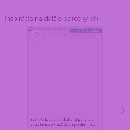
Inšpirácia na ďalšie darčeky
8
Doprava ZADARMO
Súprava karafa na alkohol, 2 poháre a
Stieraci plagá
príslušenstvo – GLOBUS s plachetnicou
80x58cm - 10
zážitky (EN)