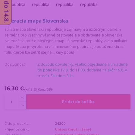
Stieracia mapa Slovenska
Stírací mapa Slovenská republika je zajímavým a užitečným dárkem
zejména pro všechny vášnivé cestovatele a obdivovatele Slovenska.
Nejedná se totiž o obyčejnou mapu Slovenské republiky, ale o unikátní
mapu. Mapa je vyrobena z laminovaného papíru a je potažena stírací
fólií, kterou lze setřít stejně ...
celý popis
Dostupnosť
Z dôvodu dovolenky, všetko objednané a uhradené
do pondelka 17.8. do 11:00, dodáme najskôr 19.8. v
stredu. Skladom 3 ks
16,30 €
/
ks
13,25 €
bez DPH
Pridať do košíka
Číslo produktu:
24200
Příjemce dárku:
Unisex (muži i ženy)
Styl dárku:
Originální / Překvapující