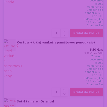
dovolenky,
všetko
objednané a
uhradené do
pondelka 17.8.
do 11:00,
dodáme najskôr
19.8. v stredu.
Skladom 2 ks
Pridať do košíka
Cestovný krčný vankúš s pamäťovou penou - sivý
6,50 €
/
ks
5,28 €
bez DPH
Z dôvodu
dovolenky,
všetko
objednané a
uhradené do
pondelka 17.8.
do 11:00,
dodáme najskôr
19.8. v stredu.
Skladom 3 ks
Pridať do košíka
Set 4 taniere - Oriental