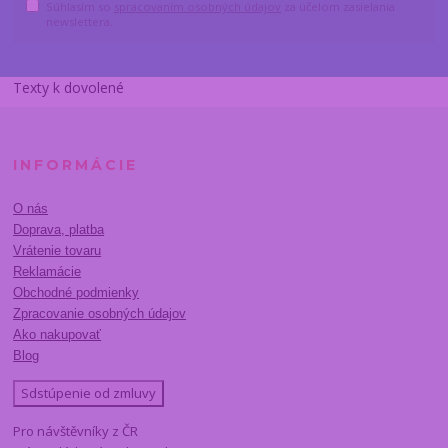
Súhlasím so
spracovaním osobných údajov
za účelom zasielania
newslettera.
Texty k dovolené
INFORMÁCIE
O nás
Doprava, platba
Vrátenie tovaru
Reklamácie
Obchodné podmienky
Zpracovanie osobných údajov
Ako nakupovať
Blog
Sdstúpenie od zmluvy
Pro návštěvníky z ČR