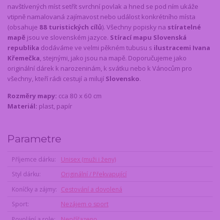
navštívených míst setřít svrchní povlak a hned se pod ním ukáže
vtipně namalovaná zajímavost nebo událost konkrétního místa
(obsahuje
88 turistických cílů
). Všechny popisky na
stíratelné
mapě
jsou ve slovenském jazyce.
Stírací mapu Slovenská
republika
dodáváme ve velmi pěkném tubusu s
ilustracemi Ivana
Křemečka
, stejnými, jako jsou na mapě. Doporučujeme jako
originální dárek k narozeninám, k svátku nebo k Vánocům pro
všechny, kteří rádi cestují a milují
Slovensko
.
Rozměry mapy:
cca 80 x 60 cm
Materiál:
plast, papír
Parametre
Příjemce dárku
Unisex (muži i ženy)
Styl dárku
Originální / Překvapující
Koníčky a zájmy
Cestování a dovolená
Sport
Nezájem o sport
Povolání a role
Nepřířazeno