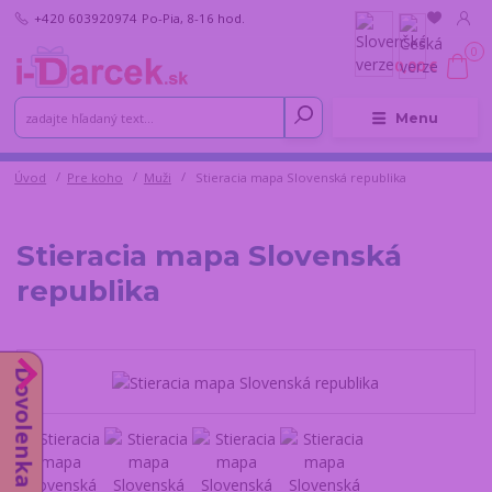
+420 603920974
Po-Pia, 8-16 hod.
0
0,00 €
Menu
Úvod
Pre koho
Muži
Stieracia mapa Slovenská republika
Stieracia mapa Slovenská
republika
Dovolenka do 14.8.