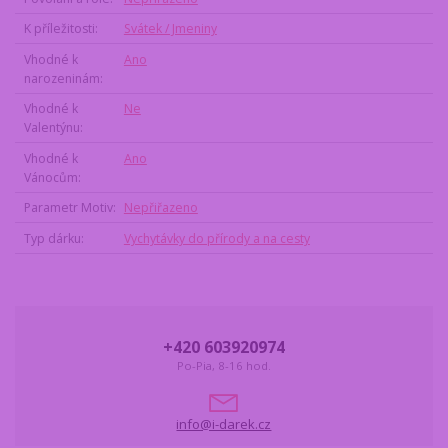
K příležitosti
Svátek / Jmeniny
Vhodné k
Ano
narozeninám
Vhodné k
Ne
Valentýnu
Vhodné k
Ano
Vánocům
Parametr Motiv
Nepřiřazeno
Typ dárku
Vychytávky do přírody a na cesty
+420 603920974
Po-Pia, 8-16 hod.
info@i-darek.cz