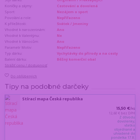
Koníčky a zájmy:
Cestování a dovolená
Sport:
Nezájem o sport
Povolání a role:
Nepřířazeno
K příležitosti:
Svátek / Jmeniny
Vhodné k narozeninám:
Ano
Vhodné k Valentýnu:
Ne
Vhodné k Vánocům:
Ano
Parametr Motiv:
Nepřiřazeno
Typ dárku:
Vychytávky do přírody a na cesty
Balení dárku:
Běžný komerční obal
Strážiť cenu / dostupnosť
Do obľúbených
Tipy na podobné darčeky
Stírací mapa Česká republika
15,50 €
/
ks
12,60 €
bez DPH
Z dôvodu
dovolenky,
všetko
objednané a
uhradené do
pondelka 17.8.