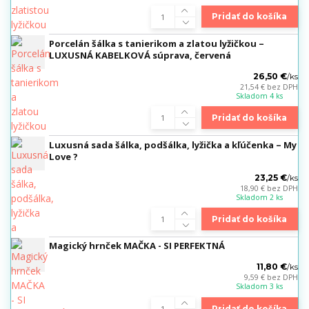
Pridať do košíka
Porcelán šálka s tanierikom a zlatou lyžičkou –
LUXUSNÁ KABELKOVÁ súprava, červená
26,50 €
/
ks
21,54 €
bez DPH
Skladom 4 ks
Pridať do košíka
Luxusná sada šálka, podšálka, lyžička a kľúčenka – My
Love ?
23,25 €
/
ks
18,90 €
bez DPH
Skladom 2 ks
Pridať do košíka
Magický hrnček MAČKA - SI PERFEKTNÁ
11,80 €
/
ks
9,59 €
bez DPH
Skladom 3 ks
Pridať do košíka