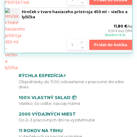
Hrnček v tvare hasiaceho prístroja 450 ml – viečko a
lyžička
11,80 €
/
ks
9,59 €
bez DPH
Skladom 8 ks
Pridať do košíka
RÝCHLA EXPEDÍCIA⚡
Objednávky do 11:00 odosielame v pracovné dni ešte
dnes
100% VLASTNÝ SKLAD 📦
Všetko, čo vidíte, naozaj máme
2000 VÝDAJNÝCH MIEST
Do 2–3 pracovných dní na vyzdvihnutie
11 ROKOV NA TRHU
V darčekoch sa naozaj vyznáme