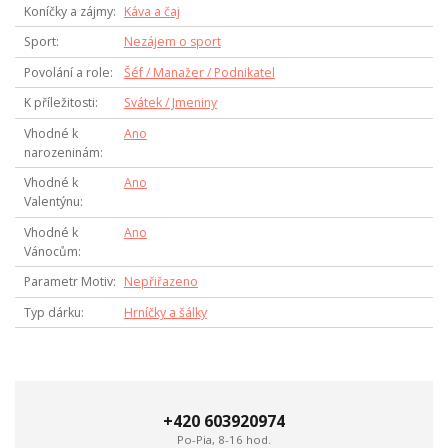
Koníčky a zájmy
Káva a čaj
Sport
Nezájem o sport
Povolání a role
Šéf / Manažer / Podnikatel
K příležitosti
Svátek / Jmeniny
Vhodné k
Ano
narozeninám
Vhodné k
Ano
Valentýnu
Vhodné k
Ano
Vánocům
Parametr Motiv
Nepřiřazeno
Typ dárku
Hrníčky a šálky
+420 603920974
Po-Pia, 8-16 hod.