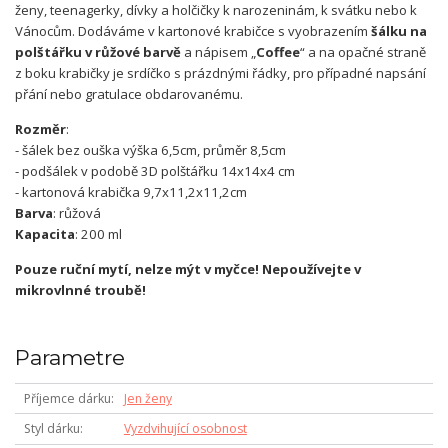
ženy, teenagerky, dívky a holčičky k narozeninám, k svátku nebo k
Vánocům. Dodáváme v kartonové krabičce s vyobrazením
šálku na
polštářku v růžové barvě
a nápisem „
Coffee
“ a na opačné straně
z boku krabičky je srdíčko s prázdnými řádky, pro případné napsání
přání nebo gratulace obdarovanému.
Rozměr
:
- šálek bez ouška výška 6,5cm, průměr 8,5cm
- podšálek v podobě 3D polštářku 14x14x4 cm
- kartonová krabička 9,7x11,2x11,2cm
Barva
: růžová
Kapacita
: 200 ml
Pouze ruční mytí, nelze mýt v myčce! Nepoužívejte v
mikrovlnné troubě!
Parametre
Příjemce dárku
Jen ženy
Styl dárku
Vyzdvihující osobnost