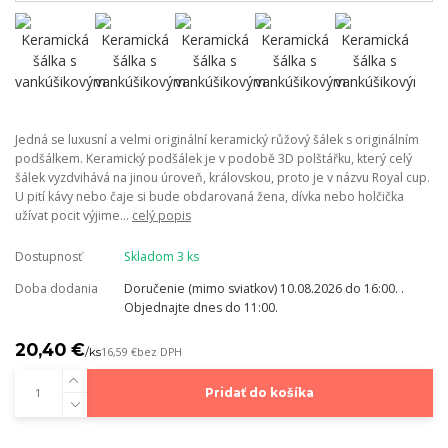
Jedná se luxusní a velmi originální keramický růžový šálek s originálním
podšálkem. Keramický podšálek je v podobě 3D polštářku, který celý
šálek vyzdvihává na jinou úroveň, královskou, proto je v názvu Royal cup.
U pití kávy nebo čaje si bude obdarovaná žena, dívka nebo holčička
užívat pocit výjime...
celý popis
Dostupnosť
Skladom 3 ks
Doba dodania
Doručenie (mimo sviatkov) 10.08.2026 do 16:00. .
Objednajte dnes do 11:00.
20,40 €
/
ks
16,59 €
bez DPH
Pridať do košíka