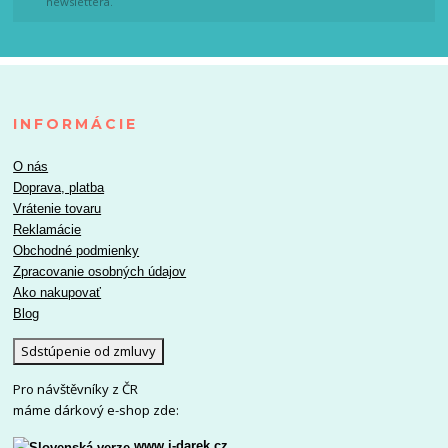
newslettera.
INFORMÁCIE
O nás
Doprava, platba
Vrátenie tovaru
Reklamácie
Obchodné podmienky
Zpracovanie osobných údajov
Ako nakupovať
Blog
Sdstúpenie od zmluvy
Pro návštěvníky z ČR
máme dárkový e-shop zde:
www.i-darek.cz