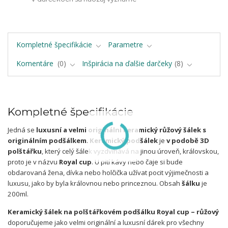
Kompletné špecifikácie
Parametre
Komentáre
0
Inšpirácia na ďalšie darčeky
8
Kompletné špecifikácie
Jedná se
luxusní a velmi originální keramický růžový šálek s
originálním podšálkem
.
Keramický podšálek
je
v podobě 3D
polštářku
, který celý šálek vyzdvihává na jinou úroveň, královskou,
proto je v názvu
Royal cup
. U pití kávy nebo čaje si bude
obdarovaná žena, dívka nebo holčička užívat pocit výjimečnosti a
luxusu, jako by byla královnou nebo princeznou. Obsah
šálku
je
200ml.
Keramický šálek na polštářkovém podšálku Royal cup – růžový
doporučujeme jako velmi originální a luxusní dárek pro všechny