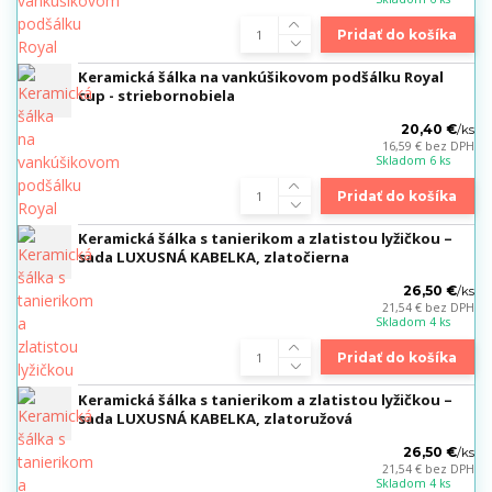
Pridať do košíka
Keramická šálka na vankúšikovom podšálku Royal
cup - striebornobiela
20,40 €
/
ks
16,59 €
bez DPH
Skladom 6 ks
Pridať do košíka
Keramická šálka s tanierikom a zlatistou lyžičkou –
sada LUXUSNÁ KABELKA, zlatočierna
26,50 €
/
ks
21,54 €
bez DPH
Skladom 4 ks
Pridať do košíka
Keramická šálka s tanierikom a zlatistou lyžičkou –
sada LUXUSNÁ KABELKA, zlatoružová
26,50 €
/
ks
21,54 €
bez DPH
Skladom 4 ks