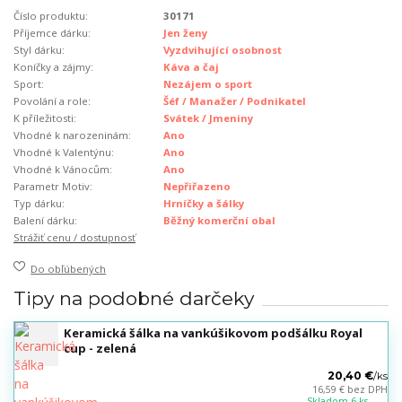
Číslo produktu:
30171
Příjemce dárku:
Jen ženy
Styl dárku:
Vyzdvihující osobnost
Koníčky a zájmy:
Káva a čaj
Sport:
Nezájem o sport
Povolání a role:
Šéf / Manažer / Podnikatel
K příležitosti:
Svátek / Jmeniny
Vhodné k narozeninám:
Ano
Vhodné k Valentýnu:
Ano
Vhodné k Vánocům:
Ano
Parametr Motiv:
Nepřiřazeno
Typ dárku:
Hrníčky a šálky
Balení dárku:
Běžný komerční obal
Strážiť cenu / dostupnosť
Do obľúbených
Tipy na podobné darčeky
Keramická šálka na vankúšikovom podšálku Royal
cup - zelená
20,40 €
/
ks
16,59 €
bez DPH
Skladom 6 ks