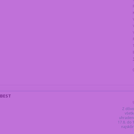
 BEST
Z dôvo
všetk
uhraden
17.8. do
najskôr 