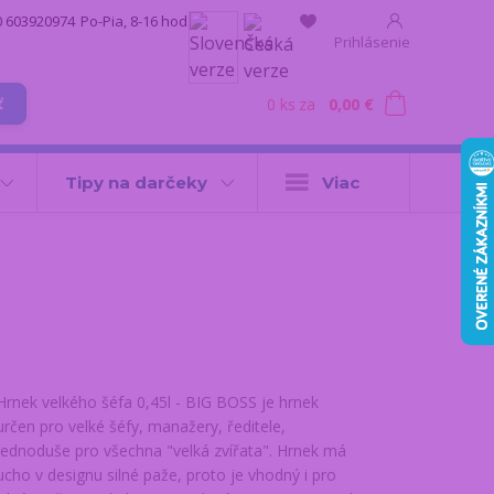
0 603920974
Po-Pia, 8-16 hod.
Prihlásenie
0
ks
za
0,00 €
ť
Tipy na darčeky
Viac
Hrnek velkého šéfa 0,45l - BIG BOSS je hrnek
určen pro velké šéfy, manažery, ředitele,
jednoduše pro všechna "velká zvířata". Hrnek má
ucho v designu silné paže, proto je vhodný i pro