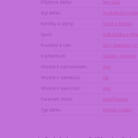
Příjemce dárku
Jen muži
Styl dárku
Vyzdvihující osob
Koníčky a zájmy
Sport a fitness
Sport
Kulturistika a Fit
Povolání a role
Šéf / Manažer / P
K příležitosti
Svátek / Jmeniny
Vhodné k narozeninám
Ano
Vhodné k Valentýnu
Ne
Vhodné k Vánocům
Ano
Parametr Motiv
Nepřiřazeno
Typ dárku
Hrníčky a šálky