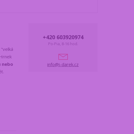
+420 603920974
Po-Pia, 8-16 hod.
 "velká
 Hrnek
u nebo
info@i-darek.cz
t.