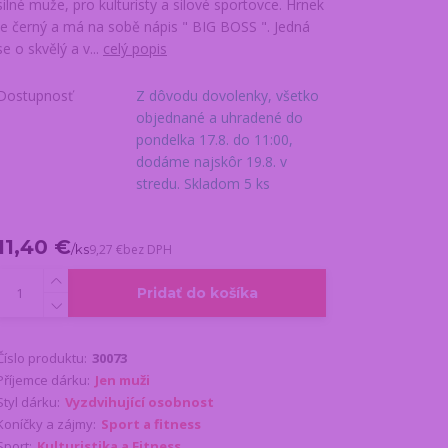
silné muže, pro kulturisty a silové sportovce. Hrnek
je černý a má na sobě nápis " BIG BOSS ". Jedná
se o skvělý a v...
celý popis
Dostupnosť
Z dôvodu dovolenky, všetko
objednané a uhradené do
pondelka 17.8. do 11:00,
dodáme najskôr 19.8. v
stredu. Skladom 5 ks
11,40 €
/
ks
9,27 €
bez DPH
Pridať do košíka
Číslo produktu:
30073
Příjemce dárku:
Jen muži
Styl dárku:
Vyzdvihující osobnost
Koníčky a zájmy:
Sport a fitness
Sport:
Kulturistika a Fitness