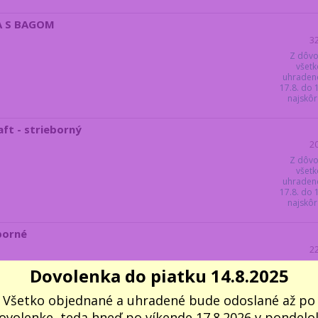
TA S BAGOM
3
Z dôvo
všetk
uhraden
17.8. do
najskôr 
ft - strieborný
2
Z dôvo
všetk
uhraden
17.8. do
najskôr 
borné
2
Z dôvo
Dovolenka do piatku 14.8.2025
všetk
uhraden
17.8. do
Všetko objednané a uhradené bude odoslané až po
najskôr 
ovolenke, teda hneď po víkende 17.8.2026 v pondelok