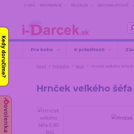
O NÁS
INFORMÁCIE
RECENZIE
AKO NAKUPOVAŤ
Kedy doručíme?
Pre koho
K príležitosti
Záu
Úvod
Pre koho
Muži
Hrnček veľkého šéfa 0,4
Hrnček veľkého šéfa 
Dovolenka do 14.8.