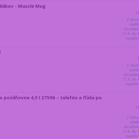
ilákov - Muscle Mug
1
Z dôvo
všetk
uhraden
17.8. do
najskôr 
l
Z dôvo
všetk
uhraden
17.8. do
najskôr 
posilňovne 4,5 l 27596 – telefón a fľaša po
1
Z dôvo
všetk
uhraden
17.8. do
najskôr 