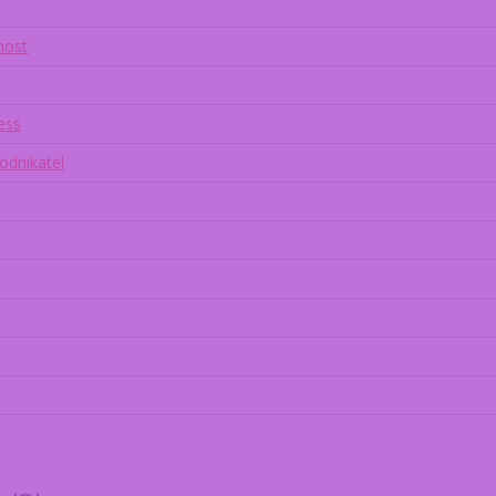
nost
ness
odnikatel