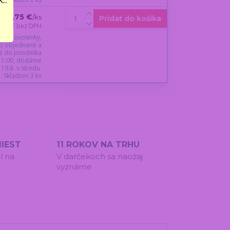
27,75 €
/
ks
Pridať do košíka
2,56 €
bez DPH
du dovolenky,
o objednané a
é do pondelka
 11:00, dodáme
19.8. v stredu.
Skladom 3 ks
IEST
11 ROKOV NA TRHU
í na
V darčekoch sa naozaj
vyznáme