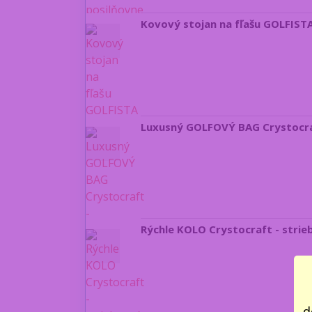
Kovový stojan na fľašu GOLFIS
Luxusný GOLFOVÝ BAG Crystocra
Rýchle KOLO Crystocraft - strie
d