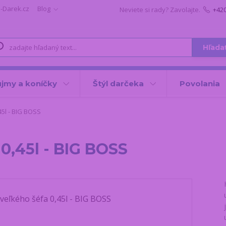
i-Darek.cz
Blog
Neviete si rady? Zavolajte.
+42
Hľada
jmy a koníčky
Štýl darčeka
Povolania
5l - BIG BOSS
0,45l - BIG BOSS