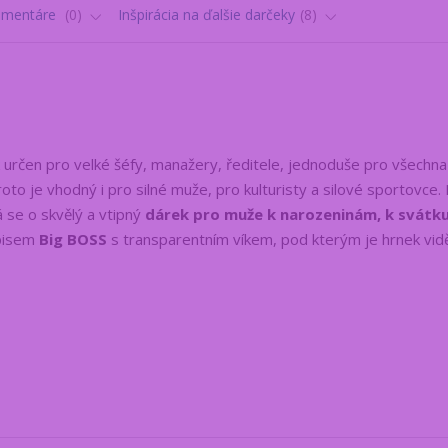
omentáre
0
Inšpirácia na ďalšie darčeky
8
 určen pro velké šéfy, manažery, ředitele, jednoduše pro všechna
oto je vhodný i pro silné muže, pro kulturisty a silové sportovce.
á se o skvělý a vtipný
dárek
pro muže k narozeninám, k svátk
ápisem
Big BOSS
s transparentním víkem, pod kterým je hrnek vidě