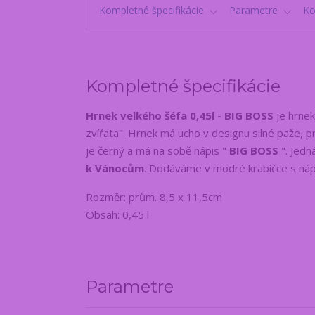
Kompletné špecifikácie
Parametre
K
Kompletné špecifikácie
Hrnek velkého šéfa 0,45l - BIG BOSS
je hrnek
zvířata". Hrnek má ucho v designu silné paže, pr
je černý a má na sobě nápis "
BIG BOSS
". Jedn
k Vánocům
. Dodáváme v modré krabičce s n
Rozměr: prům. 8,5 x 11,5cm
Obsah: 0,45 l
Parametre