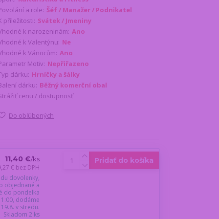
Povolání a role:
Šéf / Manažer / Podnikatel
K příležitosti:
Svátek / Jmeniny
Vhodné k narozeninám:
Ano
Vhodné k Valentýnu:
Ne
Vhodné k Vánocům:
Ano
Parametr Motiv:
Nepřiřazeno
Typ dárku:
Hrníčky a šálky
Balení dárku:
Běžný komerční obal
Strážiť cenu / dostupnosť
Do obľúbených
11,40 €
/
ks
Pridať do košíka
9,27 €
bez DPH
du dovolenky,
o objednané a
é do pondelka
 11:00, dodáme
19.8. v stredu.
Skladom 2 ks