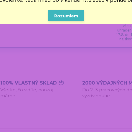
tá
2
Rozumiem
Z dôvo
všetk
uhraden
17.8. do
najskôr 
100% VLASTNÝ SKLAD 📦
2000 VÝDAJNÝCH M
Všetko, čo vidíte, naozaj
Do 2–3 pracovných dn
máme
vyzdvihnutie