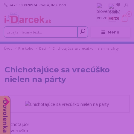
+420 603920974
Po-Pia, 8-16 hod.
0
0,00 €
Menu
Úvod
Pre koho
Deti
Chichotajúce sa vrecúško nielen na párty
Chichotajúce sa vrecúško
nielen na párty
Dovolenka od 10.8.