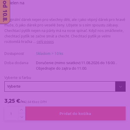
Originální dárek nejen pro všechny děti, ale i jako vtipný dárek pro hravé
muže, či jako dárek pro veselé ženy. Užijete si s ním spoustu zábavy.
Chechtací pytlík nejen na párty má na nose spínač. Když nos zmáčknete,
chechtací pytlík se začne smát a checht. Chechtací pytlík je velmi
roztomilá hračka ...
celý popis
Dostupnosť
Skladom > 10 ks
Doba dodania
Doručenie (mimo sviatkov) 11.08.2026 do 16:00. .
Objednajte do zajtra do 11:00.
Vyberte si farbu
3,25 €
/
ks
2,64 €
bez DPH
Pridať do košíka