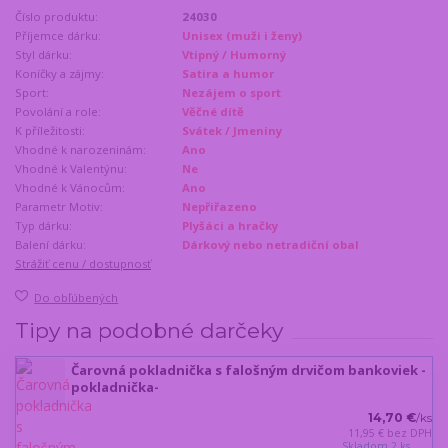
Číslo produktu:
24030
Příjemce dárku:
Unisex (muži i ženy)
Styl dárku:
Vtipný / Humorný
Koníčky a zájmy:
Satira a humor
Sport:
Nezájem o sport
Povolání a role:
Věčné dítě
K příležitosti:
Svátek / Jmeniny
Vhodné k narozeninám:
Ano
Vhodné k Valentýnu:
Ne
Vhodné k Vánocům:
Ano
Parametr Motiv:
Nepřiřazeno
Typ dárku:
Plyšáci a hračky
Balení dárku:
Dárkový nebo netradiční obal
Strážiť cenu / dostupnosť
Do obľúbených
Tipy na podobné darčeky
Čarovná pokladnička s falošným drvičom bankoviek -
pokladnička-
14,70 €
/
ks
11,95 €
bez DPH
Skladom 2 ks