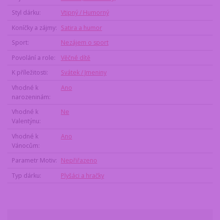
Styl dárku
Vtipný / Humorný
Koníčky a zájmy
Satira a humor
Sport
Nezájem o sport
Povolání a role
Věčné dítě
K příležitosti
Svátek / Jmeniny
Vhodné k
Ano
narozeninám
Vhodné k
Ne
Valentýnu
Vhodné k
Ano
Vánocům
Parametr Motiv
Nepřiřazeno
Typ dárku
Plyšáci a hračky