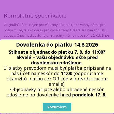
Kompletné špecifikácie
Originální dárek nejen pro všechny děti, ale i jako vtipný dárek pro
hravé muže, či jako dárek pro veselé ženy. Užijete si s ním spoustu
zábavy. Chechtací pytlík nejen na párty má na nose spínač. Když nos
zmáčknete, chechtací pytlík se začne smát a checht. Chechtací pytlík
Dovolenka do piatku 14.8.2026
je velmi roztomilá hračka pro děti, která určitě vykouzlý úsměv na
Stihnete objednať do piatku 7. 8. do 11:00?
tváři nejen obdarovaného, ale i gratulantů. Vhodné jako dárek k
Skvelé – vašu objednávku ešte pred
narozeninám, k svátku, k Vánocům nebo na párty.
dovolenkou odošleme.
Barva
: fialová, modrá, růžová, oranžová ...
U platby prevodom musí byť platba pripísaná na
Požadovanou barvu je nutné si vždy zvolit v rozbalovací
náš účet najneskôr do
11:00
(odporúčame
nabídce nahoře vedle obrázku
před objednáním !!!
okamžitú platbu cez QR kód v potvrdzovacom
emaile).
Doporučený věk: od 3 let. Baterie jsou součástí hračky
Objednávky prijaté alebo uhradené neskôr
odošleme po dovolenke hneď
pondelok 17. 8.
.
Parametre
Rozumiem
Příjemce dárku
Unisex (muži i ženy)