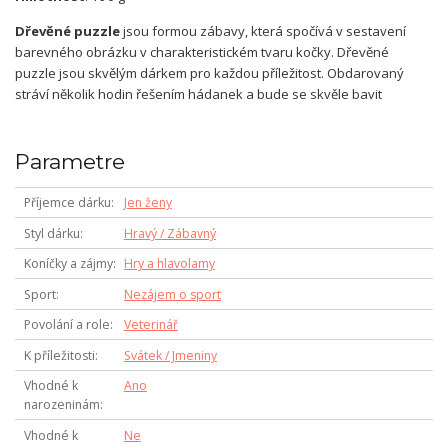
Dřevěné puzzle
jsou formou zábavy, která spočívá v sestavení
barevného obrázku v charakteristickém tvaru kočky. Dřevěné
puzzle jsou skvělým dárkem pro každou příležitost. Obdarovaný
stráví několik hodin řešením hádanek a bude se skvěle bavit
Parametre
Příjemce dárku
Jen ženy
Styl dárku
Hravý / Zábavný
Koníčky a zájmy
Hry a hlavolamy
Sport
Nezájem o sport
Povolání a role
Veterinář
K příležitosti
Svátek / Jmeniny
Vhodné k
Ano
narozeninám
Vhodné k
Ne