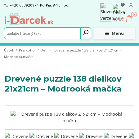
+420 603920974
Po-Pia, 8-16 hod.
0
0,00 €
Menu
Úvod
Pre koho
Deti
Drevené puzzle 138 dielikov 21x21cm –
Modrooká mačka
Drevené puzzle 138 dielikov
21x21cm – Modrooká mačka