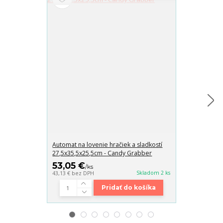
Automat na lovenie hračiek a sladkostí
Automat na lov
27,5x35,5x25,5cm - Candy Grabber
22x31x17cm -
53,05 €
36,70 €
/
ks
/
k
Skladom 2 ks
43,13 €
bez DPH
29,84 €
bez DP
Pridať do košíka