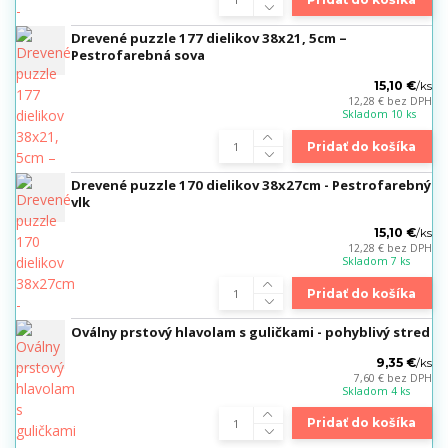
Drevené puzzle 177 dielikov 38x21, 5cm –
Pestrofarebná sova
15,10 €
/
ks
12,28 €
bez DPH
Skladom 10 ks
Pridať do košíka
Drevené puzzle 170 dielikov 38x27cm - Pestrofarebný
vlk
15,10 €
/
ks
12,28 €
bez DPH
Skladom 7 ks
Pridať do košíka
Oválny prstový hlavolam s guličkami - pohyblivý stred
9,35 €
/
ks
7,60 €
bez DPH
Skladom 4 ks
Pridať do košíka