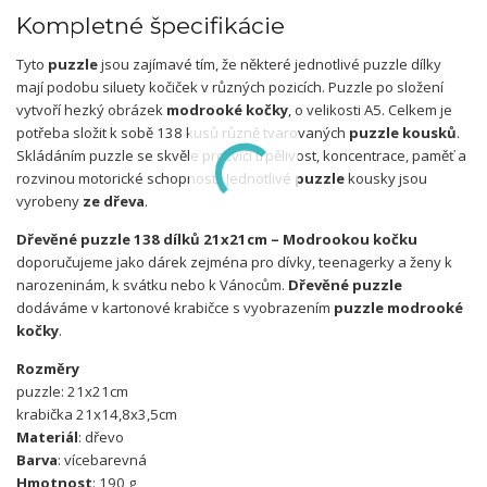
Kompletné špecifikácie
Tyto
puzzle
jsou zajímavé tím, že některé jednotlivé puzzle dílky
mají podobu siluety kočiček v různých pozicích. Puzzle po složení
vytvoří hezký obrázek
modrooké kočky
, o velikosti A5. Celkem je
potřeba složit k sobě 138 kusů různě tvarovaných
puzzle kousků
.
Skládáním puzzle se skvěle procvičí trpělivost, koncentrace, paměť a
rozvinou motorické schopnosti. Jednotlivé
puzzle
kousky jsou
vyrobeny
ze dřeva
.
Dřevěné puzzle 138 dílků 21x21cm – Modrookou kočku
doporučujeme jako dárek zejména pro dívky, teenagerky a ženy k
narozeninám, k svátku nebo k Vánocům.
Dřevěné puzzle
dodáváme v kartonové krabičce s vyobrazením
puzzle modrooké
kočky
.
Rozměry
puzzle: 21x21cm
krabička 21x14,8x3,5cm
Materiál
: dřevo
Barva
: vícebarevná
Hmotnost
: 190 g