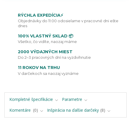
RÝCHLA EXPEDÍCIA⚡
Objednávky do 11:00 odosielame v pracovné dni ešte
dnes
100% VLASTNÝ SKLAD 📦
Všetko, čo vidíte, naozaj máme
2000 VÝDAJNÝCH MIEST
Do 2–3 pracovných dní na vyzdvihnutie
11 ROKOV NA TRHU
V darčekoch sa naozaj vyznáme
Kompletné špecifikácie
Parametre
Komentáre
0
Inšpirácia na ďalšie darčeky
8