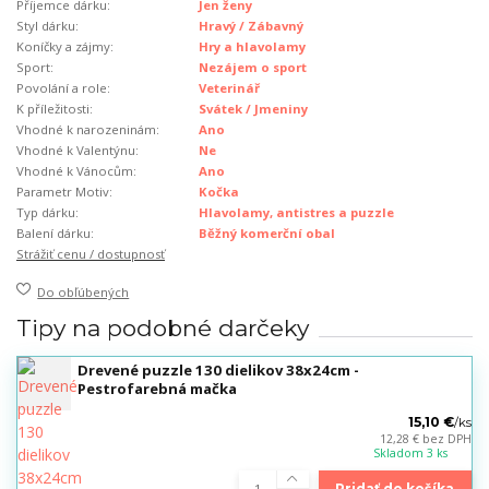
Příjemce dárku:
Jen ženy
Styl dárku:
Hravý / Zábavný
Koníčky a zájmy:
Hry a hlavolamy
Sport:
Nezájem o sport
Povolání a role:
Veterinář
K příležitosti:
Svátek / Jmeniny
Vhodné k narozeninám:
Ano
Vhodné k Valentýnu:
Ne
Vhodné k Vánocům:
Ano
Parametr Motiv:
Kočka
Typ dárku:
Hlavolamy, antistres a puzzle
Balení dárku:
Běžný komerční obal
Strážiť cenu / dostupnosť
Do obľúbených
Tipy na podobné darčeky
Drevené puzzle 130 dielikov 38x24cm -
Pestrofarebná mačka
15,10 €
/
ks
12,28 €
bez DPH
Skladom 3 ks
Pridať do košíka