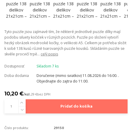
Tyto puzzle jsou zajímavé tím, že některé jednotlivé puzzle dílky mají
podobu siluety kočiček v různých pozicích. Puzzle po složení vytvoří
hezký obrázek modrooké kočky, o velikosti A5. Celkem je potřeba složit
k sobě 138 kusů různě tvarovaných puzzle kousků. Skládáním puzzle se
skvěle procvičí trpě...
celý popis
Dostupnosť
Skladom 7 ks
Doba dodania
Doručenie (mimo sviatkov) 11.08.2026 do 16:00. .
Objednajte do zajtra do 11:00.
10,20 €
/
ks
8,29 €
bez DPH
Pridať do košíka
Číslo produktu:
29150