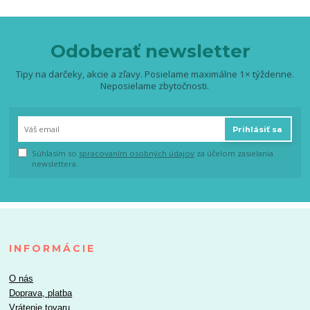
Odoberať newsletter
Tipy na darčeky, akcie a zľavy. Posielame maximálne 1× týždenne.
Neposielame zbytočnosti.
Prihlásiť sa
Súhlasím so
spracovaním osobných údajov
za účelom zasielania
newslettera.
INFORMÁCIE
O nás
Doprava, platba
Vrátenie tovaru