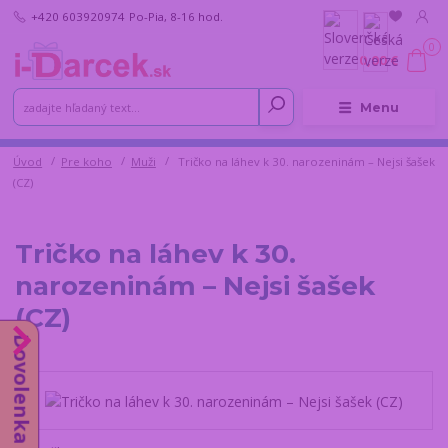
+420 603920974
Po-Pia, 8-16 hod.
0
0,00 €
Menu
Úvod
Pre koho
Muži
Tričko na láhev k 30. narozeninám – Nejsi šašek
(CZ)
Tričko na láhev k 30.
narozeninám – Nejsi šašek
(CZ)
Dovolenka od 10.8.