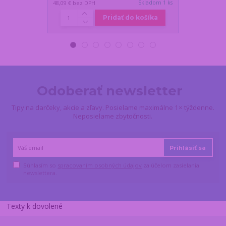
Skladom 1 ks
48,09 €
bez DPH
45,12 €
bez DP
Pridať do košíka
Odoberať newsletter
Tipy na darčeky, akcie a zľavy. Posielame maximálne 1× týždenne.
Neposielame zbytočnosti.
Prihlásiť sa
Súhlasím so
spracovaním osobných údajov
za účelom zasielania
newslettera.
Texty k dovolené