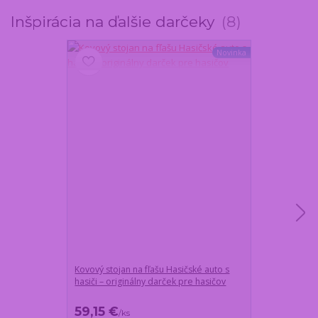
Inšpirácia na ďalšie darčeky
8
Novinka
Kovový stojan na fľašu Hasičské auto s
Darčeková fľaš
hasiči – originálny darček pre hasičov
HASIČSKÉ AUTO
59,15 €
55,50 €
/
ks
/
ks