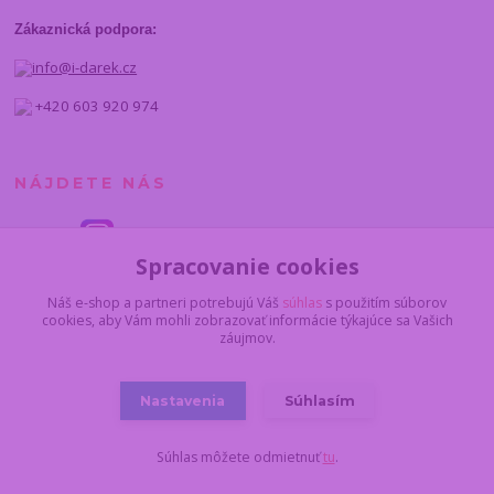
Zákaznická podpora:
info@i-darek.cz
+420 603 920 974
NÁJDETE NÁS
Spracovanie cookies
Náš e-shop a partneri potrebujú Váš
súhlas
s použitím súborov
cookies, aby Vám mohli zobrazovať informácie týkajúce sa Vašich
záujmov.
Nastavenia
Súhlasím
© 2014 - 2025 I-darcek.sk
Súhlas môžete odmietnuť
tu
.
Vytvorené na
Eshop-rychlo.sk