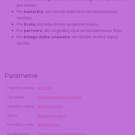
pre humor.
Pre
kamaráta
, ako veselý doplnok k narodeninovému
darčeku.
Pre
brata
, ktorému chcete spríjemniť oslavu.
Pre
partnera
, ako originálny obal na narodeninovú fľašu.
Pre
kolegu alebo známeho
, ak hľadáte drobný vtipný
darček.
Parametre
Příjemce dárku
Jen muži
Styl dárku
Personalizovaný / Osobní
Koníčky a zájmy
Alkohol a párty
Sport
Nezájem o sport
Povolání a role
Nepřířazeno
K příležitosti
Vhodné k více příležitostem