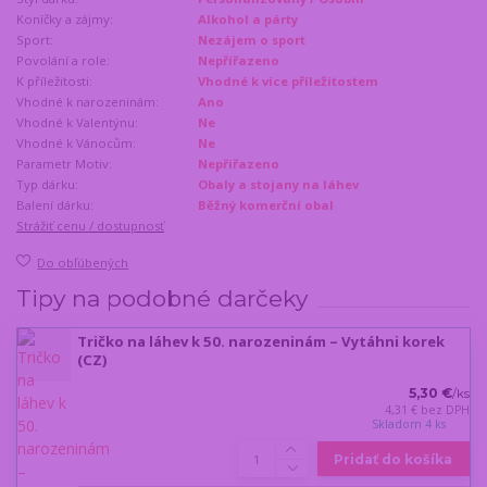
Koníčky a zájmy:
Alkohol a párty
Sport:
Nezájem o sport
Povolání a role:
Nepřířazeno
K příležitosti:
Vhodné k více příležitostem
Vhodné k narozeninám:
Ano
Vhodné k Valentýnu:
Ne
Vhodné k Vánocům:
Ne
Parametr Motiv:
Nepřiřazeno
Typ dárku:
Obaly a stojany na láhev
Balení dárku:
Běžný komerční obal
Strážiť cenu / dostupnosť
Do obľúbených
Tipy na podobné darčeky
Tričko na láhev k 50. narozeninám – Vytáhni korek
(CZ)
5,30 €
/
ks
4,31 €
bez DPH
Skladom 4 ks
Pridať do košíka