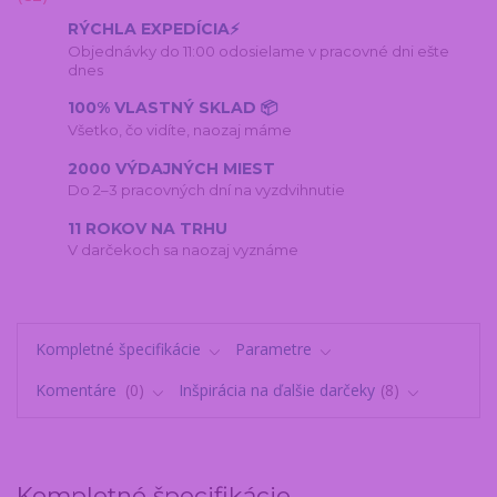
RÝCHLA EXPEDÍCIA⚡
Objednávky do 11:00 odosielame v pracovné dni ešte
dnes
100% VLASTNÝ SKLAD 📦
Všetko, čo vidíte, naozaj máme
2000 VÝDAJNÝCH MIEST
Do 2–3 pracovných dní na vyzdvihnutie
11 ROKOV NA TRHU
V darčekoch sa naozaj vyznáme
Kompletné špecifikácie
Parametre
Komentáre
0
Inšpirácia na ďalšie darčeky
8
Kompletné špecifikácie