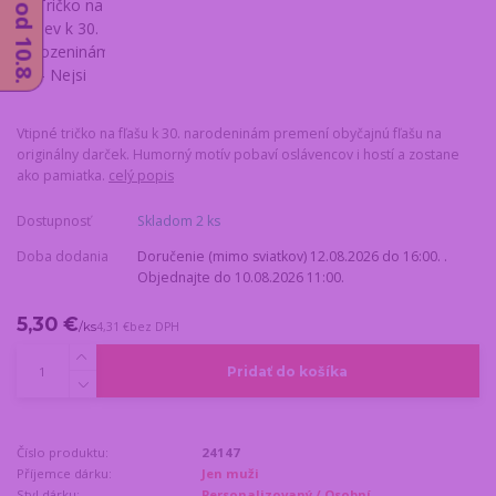
Vtipné tričko na fľašu k 30. narodeninám premení obyčajnú fľašu na
originálny darček. Humorný motív pobaví oslávencov i hostí a zostane
ako pamiatka.
celý popis
Dostupnosť
Skladom 2 ks
Doba dodania
Doručenie (mimo sviatkov) 12.08.2026 do 16:00. .
Objednajte do 10.08.2026 11:00.
5,30 €
/
ks
4,31 €
bez DPH
Pridať do košíka
Číslo produktu:
24147
Příjemce dárku:
Jen muži
Styl dárku:
Personalizovaný / Osobní