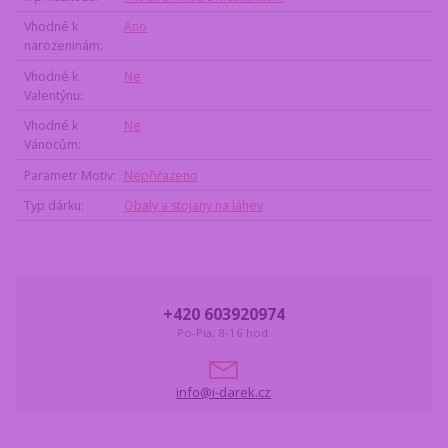
Vhodné k
Ano
narozeninám
Vhodné k
Ne
Valentýnu
Vhodné k
Ne
Vánocům
Parametr Motiv
Nepřiřazeno
Typ dárku
Obaly a stojany na láhev
+420 603920974
Po-Pia, 8-16 hod.
info@i-darek.cz