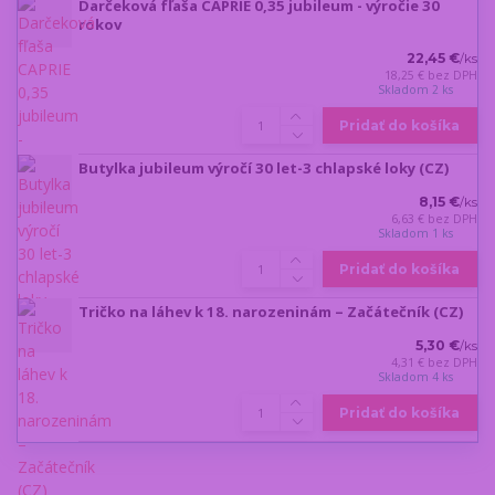
Darčeková fľaša CAPRIE 0,35 jubileum - výročie 30
rokov
22,45 €
/
ks
18,25 €
bez DPH
Skladom 2 ks
Pridať do košíka
Butylka jubileum výročí 30 let-3 chlapské loky (CZ)
8,15 €
/
ks
6,63 €
bez DPH
Skladom 1 ks
Pridať do košíka
Tričko na láhev k 18. narozeninám – Začátečník (CZ)
5,30 €
/
ks
4,31 €
bez DPH
Skladom 4 ks
Pridať do košíka