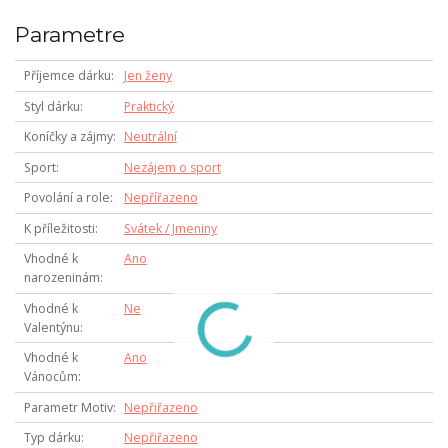
Parametre
Příjemce dárku
Jen ženy
Styl dárku
Praktický
Koníčky a zájmy
Neutrální
Sport
Nezájem o sport
Povolání a role
Nepřířazeno
K příležitosti
Svátek / Jmeniny
Vhodné k
Ano
narozeninám
Vhodné k
Ne
Valentýnu
Vhodné k
Ano
Vánocům
Parametr Motiv
Nepřiřazeno
Typ dárku
Nepřiřazeno