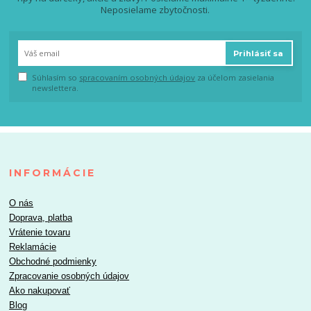
Neposielame zbytočnosti.
Prihlásiť sa
Súhlasím so
spracovaním osobných údajov
za účelom zasielania
newslettera.
INFORMÁCIE
O nás
Doprava, platba
Vrátenie tovaru
Reklamácie
Obchodné podmienky
Zpracovanie osobných údajov
Ako nakupovať
Blog