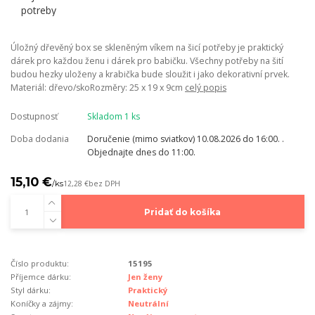
Úložný dřevěný box se skleněným víkem na šicí potřeby je praktický
dárek pro každou ženu i dárek pro babičku. Všechny potřeby na šití
budou hezky uloženy a krabička bude sloužit i jako dekorativní prvek.
Materiál: dřevo/skoRozměry: 25 x 19 x 9cm
celý popis
Dostupnosť
Skladom 1 ks
Doba dodania
Doručenie (mimo sviatkov) 10.08.2026 do 16:00. .
Objednajte dnes do 11:00.
15,10 €
/
ks
12,28 €
bez DPH
Pridať do košíka
Číslo produktu:
15195
Příjemce dárku:
Jen ženy
Styl dárku:
Praktický
Koníčky a zájmy:
Neutrální