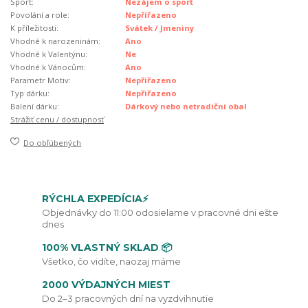
Sport:
Nezájem o sport
Povolání a role:
Nepřířazeno
K příležitosti:
Svátek / Jmeniny
Vhodné k narozeninám:
Ano
Vhodné k Valentýnu:
Ne
Vhodné k Vánocům:
Ano
Parametr Motiv:
Nepřiřazeno
Typ dárku:
Nepřiřazeno
Balení dárku:
Dárkový nebo netradiční obal
Strážiť cenu / dostupnosť
Do obľúbených
RÝCHLA EXPEDÍCIA⚡
Objednávky do 11:00 odosielame v pracovné dni ešte
dnes
100% VLASTNÝ SKLAD 📦
Všetko, čo vidíte, naozaj máme
2000 VÝDAJNÝCH MIEST
Do 2–3 pracovných dní na vyzdvihnutie