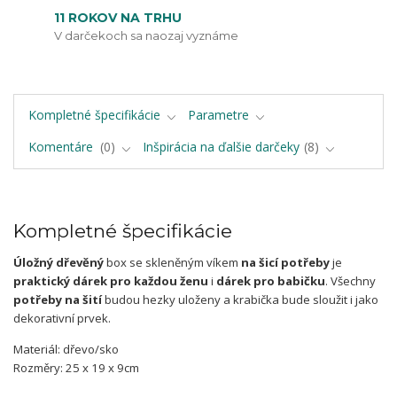
11 ROKOV NA TRHU
V darčekoch sa naozaj vyznáme
Kompletné špecifikácie
Parametre
Komentáre
0
Inšpirácia na ďalšie darčeky
8
Kompletné špecifikácie
Úložný dřevěný
box se skleněným víkem
na šicí potřeby
je
praktický dárek pro každou ženu
i
dárek pro babičku
. Všechny
potřeby na šití
budou hezky uloženy a krabička bude sloužit i jako
dekorativní prvek.
Materiál: dřevo/sko
Rozměry: 25 x 19 x 9cm