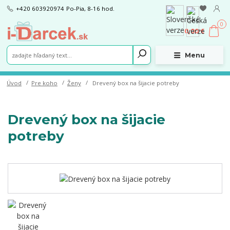
+420 603920974
Po-Pia, 8-16 hod.
0
0,00 €
Menu
Úvod
Pre koho
Ženy
Drevený box na šijacie potreby
Drevený box na šijacie
potreby