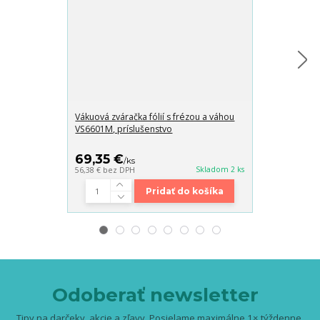
Vákuová zváračka fólií s frézou a váhou
Bezdrôtový ru
VS6601M, príslušenstvo
Xtrobb ProVa
HEPA filtrom
69,35 €
46,90 €
/
ks
/
k
Skladom 2 ks
56,38 €
bez DPH
38,13 €
bez DP
Pridať do košíka
Odoberať newsletter
Tipy na darčeky, akcie a zľavy. Posielame maximálne 1× týždenne.