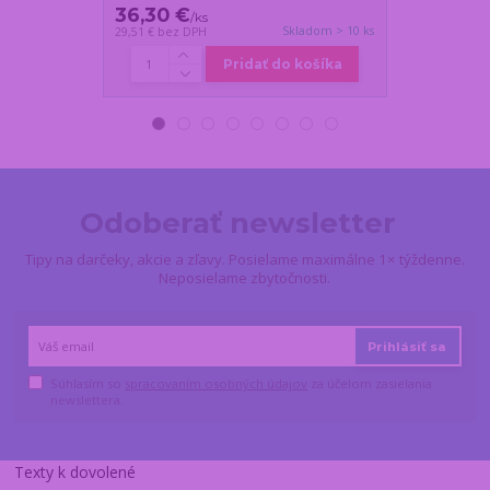
36,30 €
31,00 €
/
ks
/
ks
Skladom > 10 ks
29,51 €
bez DPH
25,20 €
bez DP
Pridať do košíka
Odoberať newsletter
Tipy na darčeky, akcie a zľavy. Posielame maximálne 1× týždenne.
Neposielame zbytočnosti.
Prihlásiť sa
Súhlasím so
spracovaním osobných údajov
za účelom zasielania
newslettera.
Texty k dovolené