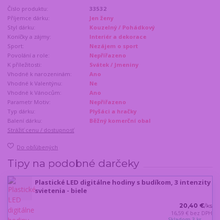
Číslo produktu:
33532
Příjemce dárku:
Jen ženy
Styl dárku:
Kouzelný / Pohádkový
Koníčky a zájmy:
Interiér a dekorace
Sport:
Nezájem o sport
Povolání a role:
Nepřířazeno
K příležitosti:
Svátek / Jmeniny
Vhodné k narozeninám:
Ano
Vhodné k Valentýnu:
Ne
Vhodné k Vánocům:
Ano
Parametr Motiv:
Nepřiřazeno
Typ dárku:
Plyšáci a hračky
Balení dárku:
Běžný komerční obal
Strážiť cenu / dostupnosť
Do obľúbených
Tipy na podobné darčeky
Plastické LED digitálne hodiny s budíkom, 3 intenzity
svietenia - biele
20,40 €
/
ks
16,59 €
bez DPH
Skladom 3 ks