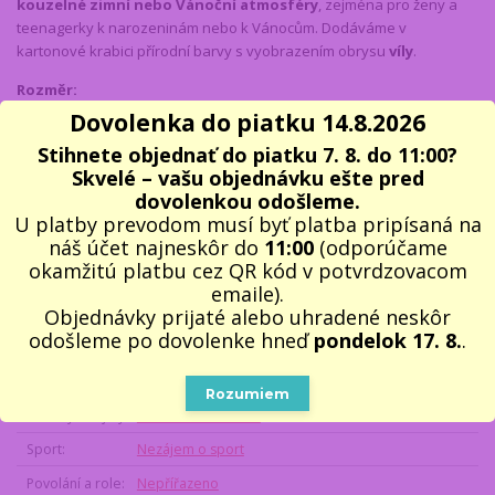
kouzelné zimní nebo Vánoční atmosféry
, zejména pro ženy a
teenagerky k narozeninám nebo k Vánocům. Dodáváme v
kartonové krabici přírodní barvy s vyobrazením obrysu
víly
.
Rozměr:
- celkové rozměry 55 x 20 x 15 cm
Dovolenka do piatku 14.8.2026
- v
ýška sedící víly: 32 cm
Stihnete objednať do piatku 7. 8. do 11:00?
Barva
: Zimní víla má lesklá stříbrná křídla, tmavě zeleno- bílou čepici
Skvelé – vašu objednávku ešte pred
a bílé šaty, šálu, nohy i boty
dovolenkou odošleme.
Materiál
: polyester, PVC
U platby prevodom musí byť platba pripísaná na
Hmotnost
: 0,28 kg
náš účet najneskôr do
11:00
(odporúčame
okamžitú platbu cez QR kód v potvrdzovacom
emaile).
Parametre
Objednávky prijaté alebo uhradené neskôr
odošleme po dovolenke hneď
pondelok 17. 8.
.
Příjemce dárku
Jen ženy
Styl dárku
Kouzelný / Pohádkový
Rozumiem
Koníčky a zájmy
Interiér a dekorace
Sport
Nezájem o sport
Povolání a role
Nepřířazeno