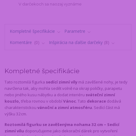
V darčekoch sa naozaj vyznáme
Kompletné špecifikácie
Parametre
Komentáre
0
Inšpirácia na ďalšie darčeky
8
Kompletné špecifikácie
Tato roztomilá figurka
sedící zimní víly
má zavěšené nohy, je tedy
navržena tak, aby mohla sedět volně na okraji poličky, parapetu
nebo jiného kusu nábytku a dodat interiéru
sváteční zimní
kouzlo,
třeba rovnou v období
Vánoc
. Tato
dekorace
dodává
charakteristickou
vánoční a zimní atmosféru
. Sedící část má
výšku 32cm.
Roztomilá figurku se zavěšenýma nohama 32 cm – Sedící
zimní vílu
doporučujeme jako dekorační dárek pro vytvoření