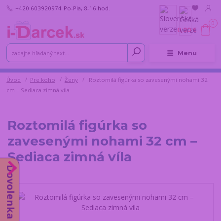
+420 603920974
Po-Pia, 8-16 hod.
0
0,00 €
Menu
Úvod
Pre koho
Ženy
Roztomilá figúrka so zavesenými nohami 32
cm – Sediaca zimná víla
Roztomilá figúrka so
zavesenými nohami 32 cm –
Sediaca zimná víla
Dovolenka od 10.8.