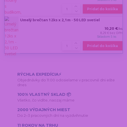
Pridať do košíka
Umelý brečtan 12ks x 2,1m - 50 LED svetiel
10,20 €
/
ks
8,29 €
bez DPH
Skladom 5 ks
Pridať do košíka
RÝCHLA EXPEDÍCIA⚡
Objednávky do 11:00 odosielame v pracovné dni ešte
dnes
100% VLASTNÝ SKLAD 📦
Všetko, čo vidíte, naozaj máme
2000 VÝDAJNÝCH MIEST
Do 2–3 pracovných dní na vyzdvihnutie
11 ROKOV NA TRHU