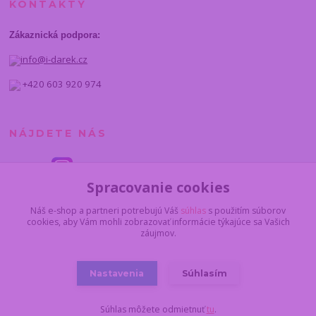
KONTAKTY
Zákaznická podpora:
info@i-darek.cz
+420 603 920 974
NÁJDETE NÁS
Spracovanie cookies
Náš e-shop a partneri potrebujú Váš
súhlas
s použitím súborov
cookies, aby Vám mohli zobrazovať informácie týkajúce sa Vašich
záujmov.
Nastavenia
Súhlasím
© 2014 - 2025 I-darcek.sk
Súhlas môžete odmietnuť
tu
.
Vytvorené na
Eshop-rychlo.sk