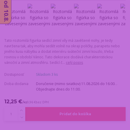
Tato roztomilá figurka sedící zimní víly má zavěšené nohy, je tedy
navržena tak, aby mohla sedět volně na okraji poličky, parapetu nebo
jiného kusu nábytku a dodat interiéru sváteční zimní kouzlo, třeba
rovnou v období Vánoc. Tato dekorace dodává charakteristickou
vánoční a zimní atmosféru. Sedící č...
celý popis
Dostupnosť
Skladom 3 ks
Doba dodania
Doručenie (mimo sviatkov) 11.08.2026 do 16:00. .
Objednajte dnes do 11:00.
12,25 €
/
ks
9,96 €
bez DPH
Pridať do košíka