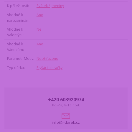
K příležitosti
Svátek / Jmeniny
Vhodné k
Ano
narozeninám
Vhodné k
Ne
Valentýnu
Vhodné k
Ano
Vánocům
Parametr Motiv
Nepřiřazeno
Typ dárku
Plyšáci a hračky
+420 603920974
Po-Pia, 8-16 hod.
info@i-darek.cz