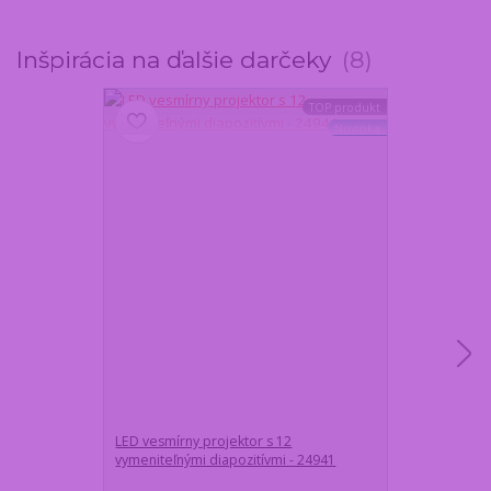
Inšpirácia na ďalšie darčeky
8
TOP produkt
Novinka
LED vesmírny projektor s 12
Veľký vankúš
vymeniteľnými diapozitívmi - 24941
Čokoládová p