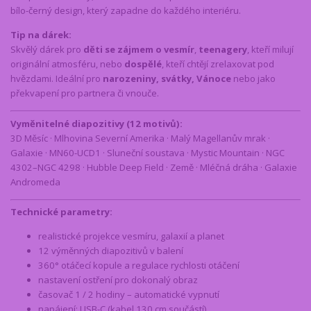
bílo-černý design, který zapadne do každého interiéru.
Tip na dárek:
Skvělý dárek pro
děti se zájmem o vesmír
,
teenagery
, kteří milují
originální atmosféru, nebo
dospělé
, kteří chtějí zrelaxovat pod
hvězdami. Ideální pro
narozeniny, svátky, Vánoce
nebo jako
překvapení pro partnera či vnouče.
Vyměnitelné diapozitivy (12 motivů):
3D Měsíc · Mlhovina Severní Amerika · Malý Magellanův mrak ·
Galaxie · MN60-UCD1 · Sluneční soustava · Mystic Mountain · NGC
4302–NGC 4298 · Hubble Deep Field · Země · Mléčná dráha · Galaxie
Andromeda
Technické parametry:
realistické projekce vesmíru, galaxií a planet
12 výměnných diapozitivů v balení
360° otáčecí kopule a regulace rychlosti otáčení
nastavení ostření pro dokonalý obraz
časovač 1 / 2 hodiny – automatické vypnutí
napájení: USB-C (kabel 130 cm součástí)