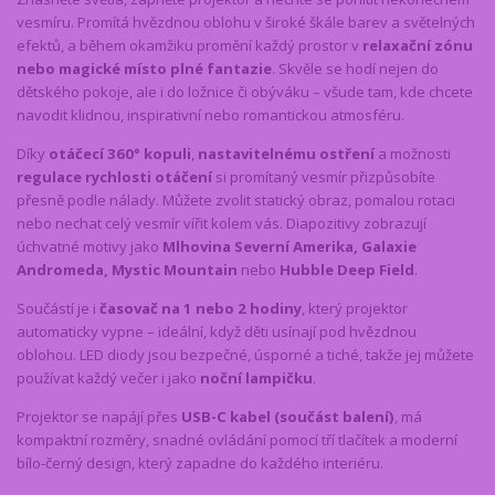
vesmíru. Promítá hvězdnou oblohu v široké škále barev a světelných
efektů, a během okamžiku promění každý prostor v
relaxační zónu
nebo magické místo plné fantazie
. Skvěle se hodí nejen do
dětského pokoje, ale i do ložnice či obýváku – všude tam, kde chcete
navodit klidnou, inspirativní nebo romantickou atmosféru.
Díky
otáčecí 360° kopuli
,
nastavitelnému ostření
a možnosti
regulace rychlosti otáčení
si promítaný vesmír přizpůsobíte
přesně podle nálady. Můžete zvolit statický obraz, pomalou rotaci
nebo nechat celý vesmír vířit kolem vás. Diapozitivy zobrazují
úchvatné motivy jako
Mlhovina Severní Amerika, Galaxie
Andromeda, Mystic Mountain
nebo
Hubble Deep Field
.
Součástí je i
časovač na 1 nebo 2 hodiny
, který projektor
automaticky vypne – ideální, když děti usínají pod hvězdnou
oblohou. LED diody jsou bezpečné, úsporné a tiché, takže jej můžete
používat každý večer i jako
noční lampičku
.
Projektor se napájí přes
USB-C kabel (součást balení)
, má
kompaktní rozměry, snadné ovládání pomocí tří tlačítek a moderní
bílo-černý design, který zapadne do každého interiéru.