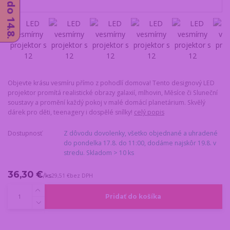
Objevte krásu vesmíru přímo z pohodlí domova! Tento designový LED
projektor promítá realistické obrazy galaxií, mlhovin, Měsíce či Sluneční
soustavy a promění každý pokoj v malé domácí planetárium. Skvělý
dárek pro děti, teenagery i dospělé snílky!
celý popis
Dostupnosť
Z dôvodu dovolenky, všetko objednané a uhradené
do pondelka 17.8. do 11:00, dodáme najskôr 19.8. v
stredu. Skladom > 10 ks
36,30 €
/
ks
29,51 €
bez DPH
Pridať do košíka