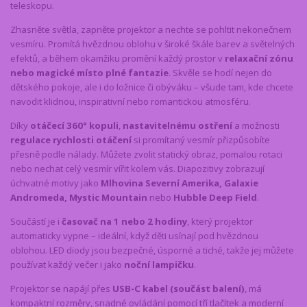
teleskopu.
Zhasněte světla, zapněte projektor a nechte se pohltit nekonečnem
vesmíru. Promítá hvězdnou oblohu v široké škále barev a světelných
efektů, a během okamžiku promění každý prostor v
relaxační zónu
nebo magické místo plné fantazie
. Skvěle se hodí nejen do
dětského pokoje, ale i do ložnice či obýváku – všude tam, kde chcete
navodit klidnou, inspirativní nebo romantickou atmosféru.
Díky
otáčecí 360° kopuli
,
nastavitelnému ostření
a možnosti
regulace rychlosti otáčení
si promítaný vesmír přizpůsobíte
přesně podle nálady. Můžete zvolit statický obraz, pomalou rotaci
nebo nechat celý vesmír vířit kolem vás. Diapozitivy zobrazují
úchvatné motivy jako
Mlhovina Severní Amerika, Galaxie
Andromeda, Mystic Mountain
nebo
Hubble Deep Field
.
Součástí je i
časovač na 1 nebo 2 hodiny
, který projektor
automaticky vypne – ideální, když děti usínají pod hvězdnou
oblohou. LED diody jsou bezpečné, úsporné a tiché, takže jej můžete
používat každý večer i jako
noční lampičku
.
Projektor se napájí přes
USB-C kabel (součást balení)
, má
kompaktní rozměry, snadné ovládání pomocí tří tlačítek a moderní