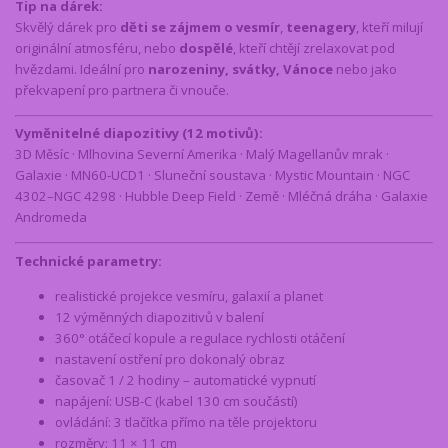
Tip na dárek:
Skvělý dárek pro
děti se zájmem o vesmír
,
teenagery
, kteří milují
originální atmosféru, nebo
dospělé
, kteří chtějí zrelaxovat pod
hvězdami. Ideální pro
narozeniny, svátky, Vánoce
nebo jako
překvapení pro partnera či vnouče.
Vyměnitelné diapozitivy (12 motivů):
3D Měsíc · Mlhovina Severní Amerika · Malý Magellanův mrak ·
Galaxie · MN60-UCD1 · Sluneční soustava · Mystic Mountain · NGC
4302–NGC 4298 · Hubble Deep Field · Země · Mléčná dráha · Galaxie
Andromeda
Technické parametry:
realistické projekce vesmíru, galaxií a planet
12 výměnných diapozitivů v balení
360° otáčecí kopule a regulace rychlosti otáčení
nastavení ostření pro dokonalý obraz
časovač 1 / 2 hodiny – automatické vypnutí
napájení: USB-C (kabel 130 cm součástí)
ovládání: 3 tlačítka přímo na těle projektoru
rozměry: 11 × 11 cm