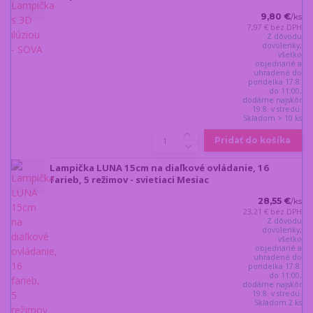
9,80 €
/
ks
7,97 €
bez DPH
Z dôvodu
dovolenky,
všetko
objednané a
uhradené do
pondelka 17.8.
do 11:00,
dodáme najskôr
19.8. v stredu.
Skladom > 10 ks
Pridať do košíka
Lampička LUNA 15cm na diaľkové ovládanie, 16
farieb, 5 režimov - svietiaci Mesiac
28,55 €
/
ks
23,21 €
bez DPH
Z dôvodu
dovolenky,
všetko
objednané a
uhradené do
pondelka 17.8.
do 11:00,
dodáme najskôr
19.8. v stredu.
Skladom 2 ks