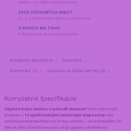
Všetko, čo vidíte, naozaj máme
2000 VÝDAJNÝCH MIEST
Do 2–3 pracovných dní na vyzdvihnutie
11 ROKOV NA TRHU
V darčekoch sa naozaj vyznáme
Kompletné špecifikácie
Parametre
Komentáre
0
Inšpirácia na ďalšie darčeky
8
Kompletné špecifikácie
Objevte krásu vesmíru z pohodlí domova!
Tento stylový LED
projektor s
12 vyměnitelnými vesmírnými diapozitivy
vám
umožní promítat dechberoucí motivy vesmíru – od realistického 3D
Měsíce přes Sluneční soustavu až po galaxie z Hubbleova