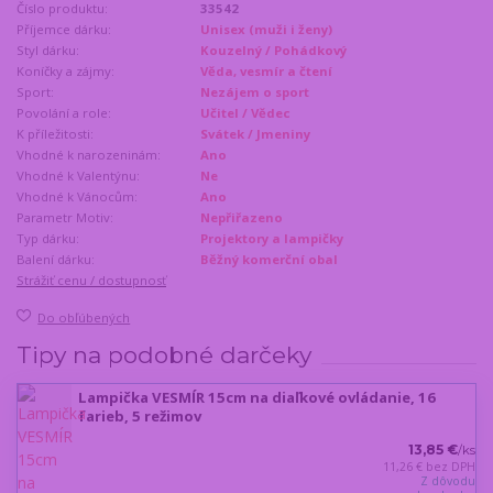
Číslo produktu:
33542
Příjemce dárku:
Unisex (muži i ženy)
Styl dárku:
Kouzelný / Pohádkový
Koníčky a zájmy:
Věda, vesmír a čtení
Sport:
Nezájem o sport
Povolání a role:
Učitel / Vědec
K příležitosti:
Svátek / Jmeniny
Vhodné k narozeninám:
Ano
Vhodné k Valentýnu:
Ne
Vhodné k Vánocům:
Ano
Parametr Motiv:
Nepřiřazeno
Typ dárku:
Projektory a lampičky
Balení dárku:
Běžný komerční obal
Strážiť cenu / dostupnosť
Do obľúbených
Tipy na podobné darčeky
Lampička VESMÍR 15cm na diaľkové ovládanie, 16
farieb, 5 režimov
13,85 €
/
ks
11,26 €
bez DPH
Z dôvodu