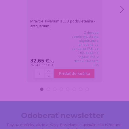
Mravčie akvárium s LED podsvietením -
Nástenná lam
antquarium
Z dôvodu
dovolenky, všetko
objednané a
uhradené do
pondelka 17.8. do
11:00, dodáme
najskôr 19.8. v
32,65 €
26,50 €
stredu. Skladom
/
ks
/
k
1 ks
26,54 €
bez DPH
21,54 €
bez DP
Pridať do košíka
Odoberať newsletter
Tipy na darčeky, akcie a zľavy. Posielame maximálne 1× týždenne.