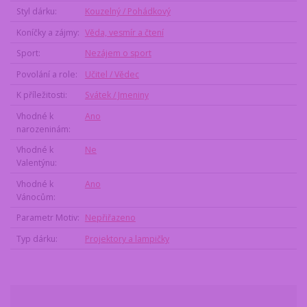
Styl dárku
Kouzelný / Pohádkový
Koníčky a zájmy
Věda, vesmír a čtení
Sport
Nezájem o sport
Povolání a role
Učitel / Vědec
K příležitosti
Svátek / Jmeniny
Vhodné k
Ano
narozeninám
Vhodné k
Ne
Valentýnu
Vhodné k
Ano
Vánocům
Parametr Motiv
Nepřiřazeno
Typ dárku
Projektory a lampičky