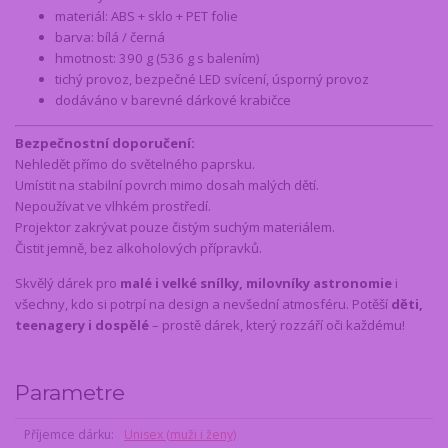
materiál: ABS + sklo + PET folie
barva: bílá / černá
hmotnost: 390 g (536 g s balením)
tichý provoz, bezpečné LED svícení, úsporný provoz
dodáváno v barevné dárkové krabičce
Bezpečnostní doporučení:
Nehledět přímo do světelného paprsku.
Umístit na stabilní povrch mimo dosah malých dětí.
Nepoužívat ve vlhkém prostředí.
Projektor zakrývat pouze čistým suchým materiálem.
Čistit jemně, bez alkoholových přípravků.
Skvělý dárek pro
malé i velké snílky, milovníky astronomie
i
všechny, kdo si potrpí na design a nevšední atmosféru. Potěší
děti,
teenagery i dospělé
– prostě dárek, který rozzáří oči každému!
Parametre
Příjemce dárku
Unisex (muži i ženy)