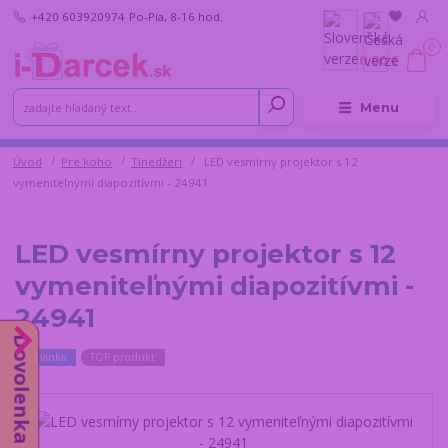
+420 603920974
Po-Pia, 8-16 hod.
0
0,00 €
Menu
Úvod
Pre koho
Tínedžeri
LED vesmírny projektor s 12
vymeniteľnými diapozitívmi - 24941
LED vesmírny projektor s 12
vymeniteľnými diapozitívmi -
24941
Dovolenka do 14.8.
Novinka
TOP produkt