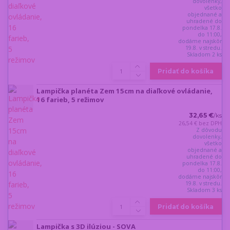
dovolenky,
všetko
objednané a
uhradené do
pondelka 17.8.
do 11:00,
dodáme najskôr
19.8. v stredu.
Skladom 2 ks
Pridať do košíka
Lampička planéta Zem 15cm na diaľkové ovládanie,
16 farieb, 5 režimov
32,65 €
/
ks
26,54 €
bez DPH
Z dôvodu
dovolenky,
všetko
objednané a
uhradené do
pondelka 17.8.
do 11:00,
dodáme najskôr
19.8. v stredu.
Skladom 3 ks
Pridať do košíka
Lampička s 3D ilúziou - SOVA