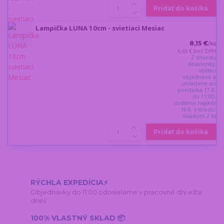
Pridať do košíka
Lampička LUNA 10cm - svietiaci Mesiac
8,15 €
/
ks
6,63 €
bez DPH
Z dôvodu
dovolenky,
všetko
objednané a
uhradené do
pondelka 17.8.
do 11:00,
dodáme najskôr
19.8. v stredu.
Skladom 2 ks
Pridať do košíka
RÝCHLA EXPEDÍCIA⚡
Objednávky do 11:00 odosielame v pracovné dni ešte
dnes
100% VLASTNÝ SKLAD 📦