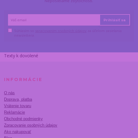
Neposielame zbytočnosti.
Prihlásiť sa
Súhlasím so
spracovaním osobných údajov
za účelom zasielania
newslettera.
Texty k dovolené
INFORMÁCIE
O nás
Doprava, platba
Vrátenie tovaru
Reklamácie
Obchodné podmienky
Zpracovanie osobných údajov
Ako nakupovať