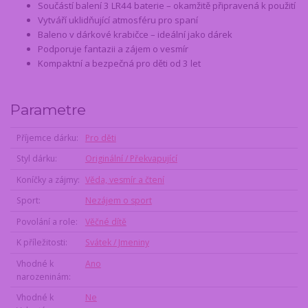
Součástí balení 3 LR44 baterie – okamžitě připravená k použití
Vytváří uklidňující atmosféru pro spaní
Baleno v dárkové krabičce – ideální jako dárek
Podporuje fantazii a zájem o vesmír
Kompaktní a bezpečná pro děti od 3 let
Parametre
Příjemce dárku
Pro děti
Styl dárku
Originální / Překvapující
Koníčky a zájmy
Věda, vesmír a čtení
Sport
Nezájem o sport
Povolání a role
Věčné dítě
K příležitosti
Svátek / Jmeniny
Vhodné k
Ano
narozeninám
Vhodné k
Ne