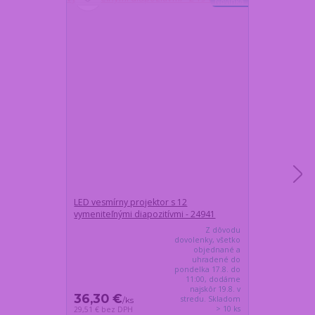
Novinka
LED vesmírny projektor s 12
Lampička plan
vymeniteľnými diapozitívmi - 24941
ovládanie, 16 
Z dôvodu
dovolenky, všetko
objednané a
uhradené do
pondelka 17.8. do
11:00, dodáme
najskôr 19.8. v
36,30 €
32,65 €
stredu. Skladom
/
ks
/
k
> 10 ks
29,51 €
bez DPH
26,54 €
bez DP