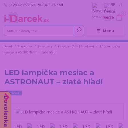
+420 603920974
Po-Pia, 8-16 hod.
0
0,00 €
Menu
Úvod
Pre koho
Tínedžeri
Tínedžer (12–19 rokov)
LED lampička
mesiac a ASTRONAUT – zlaté hľadí
LED lampička mesiac a
ASTRONAUT – zlaté hľadí
Novinka
Dovolenka do 14.8.