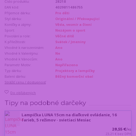
Číslo produktu:
28218
EAN kód:
4029811486755
Příjemce dárku:
Pro děti
Styl dárku:
Originální / Překvapující
Koníčky a zájmy:
Věda, vesmír a čtení
Sport:
Nezájem o sport
Povolání a role:
Věčné dítě
K příležitosti:
Svátek / Jmeniny
Vhodné k narozeninám:
Ano
Vhodné k Valentýnu:
Ne
Vhodné k Vánocům:
Ano
Parametr Motiv:
Nepřiřazeno
Typ dárku:
Projektory a lampičky
Balení dárku:
Běžný komerční obal
Strážiť cenu / dostupnosť
Do obľúbených
Tipy na podobné darčeky
Lampička LUNA 15cm na diaľkové ovládanie, 16
farieb, 5 režimov - svietiaci Mesiac
28,55 €
/
ks
23,21 €
bez DPH