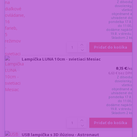
Z dôvodu
dovolenky,
všetko
objednané a
uhradené do
pondelka 17.8.
do 11:00,
dodáme najskôr
19.8. v stredu.
Skladom 2 ks
Pridať do košíka
Lampička LUNA 10cm - svietiaci Mesiac
8,15 €
/
ks
6,63 €
bez DPH
Z dôvodu
dovolenky,
všetko
objednané a
uhradené do
pondelka 17.8.
do 11:00,
dodáme najskôr
19.8. v stredu.
Skladom 2 ks
Pridať do košíka
USB lampička s 3D ilúziou - Astronaut