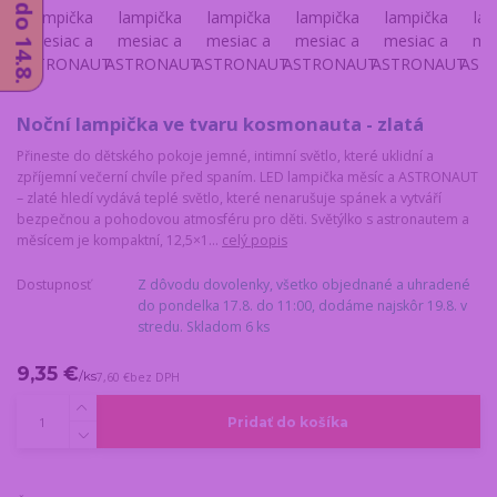
Noční lampička ve tvaru kosmonauta - zlatá
Přineste do dětského pokoje jemné, intimní světlo, které uklidní a
zpříjemní večerní chvíle před spaním. LED lampička měsíc a ASTRONAUT
– zlaté hledí vydává teplé světlo, které nenarušuje spánek a vytváří
bezpečnou a pohodovou atmosféru pro děti. Světýlko s astronautem a
měsícem je kompaktní, 12,5×1...
celý popis
Dostupnosť
Z dôvodu dovolenky, všetko objednané a uhradené
do pondelka 17.8. do 11:00, dodáme najskôr 19.8. v
stredu. Skladom 6 ks
9,35 €
/
ks
7,60 €
bez DPH
Pridať do košíka