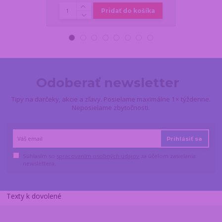
Pridať do košíka
Odoberať newsletter
Tipy na darčeky, akcie a zľavy. Posielame maximálne 1× týždenne.
Neposielame zbytočnosti.
Prihlásiť sa
Súhlasím so
spracovaním osobných údajov
za účelom zasielania
newslettera.
Texty k dovolené