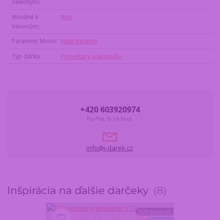
Valentýnu
Vhodné k
Ano
Vánocům
Parametr Motiv
Nepřiřazeno
Typ dárku
Projektory a lampičky
+420 603920974
Po-Pia, 8-16 hod.
info@i-darek.cz
Inšpirácia na ďalšie darčeky
8
TOP produkt