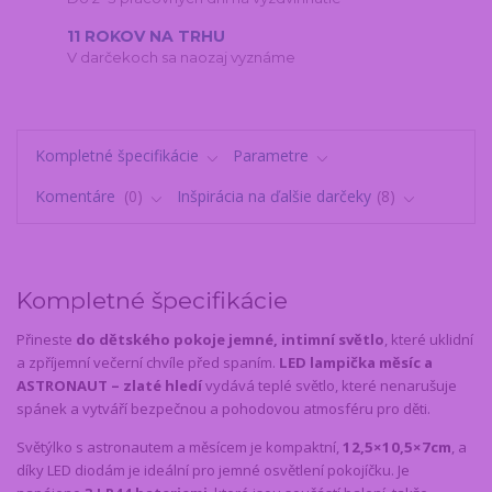
11 ROKOV NA TRHU
V darčekoch sa naozaj vyznáme
Kompletné špecifikácie
Parametre
Komentáre
0
Inšpirácia na ďalšie darčeky
8
Kompletné špecifikácie
Přineste
do dětského pokoje jemné, intimní světlo
, které uklidní
a zpříjemní večerní chvíle před spaním.
LED lampička měsíc a
ASTRONAUT – zlaté hledí
vydává teplé světlo, které nenarušuje
spánek a vytváří bezpečnou a pohodovou atmosféru pro děti.
Světýlko s astronautem a měsícem je kompaktní,
12,5×10,5×7cm
, a
díky LED diodám je ideální pro jemné osvětlení pokojíčku. Je