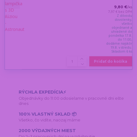
9,80 €
/
ks
7,97 €
bez DPH
Z dôvodu
dovolenky,
všetko
objednané a
uhradené do
pondelka 17.8.
do 11:00,
dodáme najskôr
19.8. v stredu.
Skladom 6 ks
Pridať do košíka
RÝCHLA EXPEDÍCIA⚡
Objednávky do 11:00 odosielame v pracovné dni ešte
dnes
100% VLASTNÝ SKLAD 📦
Všetko, čo vidíte, naozaj máme
2000 VÝDAJNÝCH MIEST
Do 2–3 pracovných dní na vyzdvihnutie