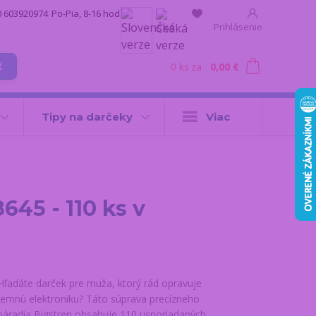
0 603920974
Po-Pia, 8-16 hod.
Prihlásenie
0
ks
za
0,00 €
ť
Tipy na darčeky
Viac
45 - 110 ks v
Hľadáte darček pre muža, ktorý rád opravuje
jemnú elektroniku? Táto súprava precízneho
náradia Bigstren obsahuje 110 usporiadaných