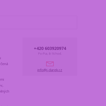
+420 603920974
Po-Pia, 8-16 hod.
u
určená
info@i-darek.cz
ami
v,
ilných