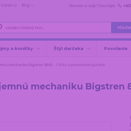
i-Darek.cz
Blog
Neviete si rady? Zavolajte.
+42
Hľada
jmy a koníčky
Štýl darčeka
Povolania
mnú mechaniku Bigstren 8645 - 110 ks v prenosnom púzdre
 jemnú mechaniku Bigstren 86