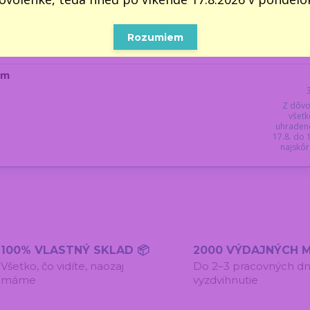
Z dôvo
všetk
uhraden
17.8. do
Rozumiem
najskôr 
cm
Z dôvo
všetk
uhraden
17.8. do
najskôr 
100% VLASTNÝ SKLAD 📦
2000 VÝDAJNÝCH M
Všetko, čo vidíte, naozaj
Do 2–3 pracovných dn
máme
vyzdvihnutie