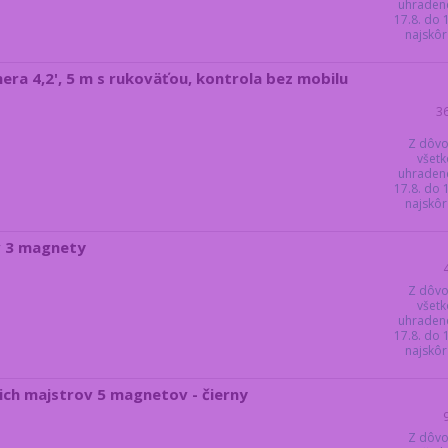
uhraden
17.8. do
najskôr 
ra 4,2', 5 m s rukoväťou, kontrola bez mobilu
3
Z dôvo
všetk
uhraden
17.8. do
najskôr 
v 3 magnety
Z dôvo
všetk
uhraden
17.8. do
najskôr 
ch majstrov 5 magnetov - čierny
Z dôvo