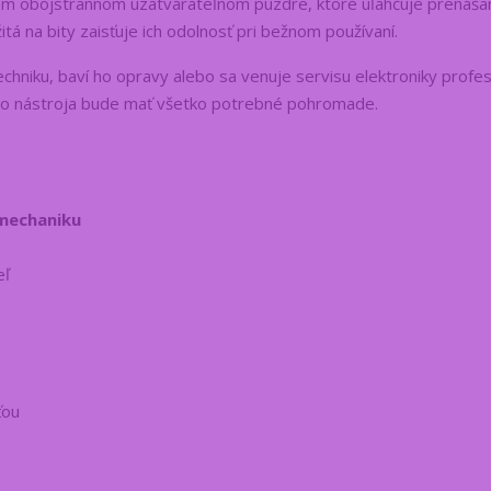
kom obojstrannom uzatvárateľnom puzdre, ktoré uľahčuje prenášan
tá na bity zaisťuje ich odolnosť pri bežnom používaní.
chniku, baví ho opravy alebo sa venuje servisu elektroniky profe
ho nástroja bude mať všetko potrebné pohromade.
 mechaniku
eľ
ťou