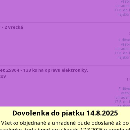
všetk
uhraden
17.8. do
najskôr 
- 2 vrecká
Z dôvo
všetk
uhraden
17.8. do
najskôr 
et 25804 - 133 ks na opravu elektroniky,
kov
1
Z dôvo
všetk
uhraden
17.8. do
najskôr 
Dovolenka do piatku 14.8.2025
- pre domácnosť, dielňu aj údržbu auta
Všetko objednané a uhradené bude odoslané až po
1
ovolenke, teda hneď po víkende 17.8.2026 v pondelok