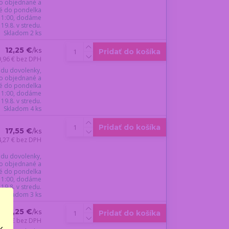
o objednané a
é do pondelka
 11:00, dodáme
19.8. v stredu.
Skladom 2 ks
12,25 €
/
ks
Pridať do košíka
9,96 €
bez DPH
du dovolenky,
o objednané a
é do pondelka
 11:00, dodáme
19.8. v stredu.
Skladom 4 ks
Pridať do košíka
17,55 €
/
ks
4,27 €
bez DPH
du dovolenky,
o objednané a
é do pondelka
 11:00, dodáme
19.8. v stredu.
Skladom 3 ks
14,25 €
/
ks
Pridať do košíka
1,59 €
bez DPH
..