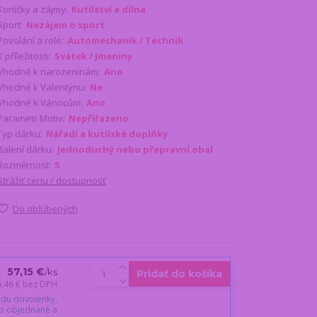
Koníčky a zájmy:
Kutilství a dílna
Sport:
Nezájem o sport
Povolání a role:
Automechanik / Technik
K příležitosti:
Svátek / Jmeniny
Vhodné k narozeninám:
Ano
Vhodné k Valentýnu:
Ne
Vhodné k Vánocům:
Ano
Parametr Motiv:
Nepřiřazeno
Typ dárku:
Nářadí a kutilské doplňky
Balení dárku:
Jednoduchý nebo přepravní obal
Rozměrnost:
S
Strážiť cenu / dostupnosť
Do obľúbených
57,15 €
/
ks
Pridať do košíka
6,46 €
bez DPH
du dovolenky,
o objednané a