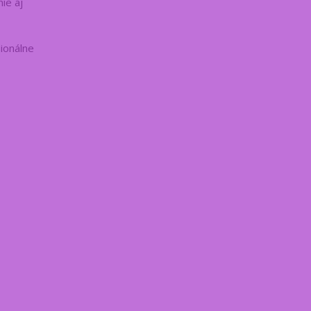
ie aj
sionálne