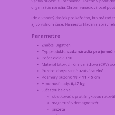
Všetky súčasti sú prehľadne uložené v praktic
organizáciu náradia. Chróm-vanádiová oceľ použi
Ide o vhodný darček pre každého, kto má rád te
aj vo voľnom čase. Namiesto hľadania správne
Parametre
Značka: Bigstren
Typ produktu:
sada náradia pre jemnú
Počet dielov:
110
Materiál bitov: chróm-vanádiová (CRV) oc
Puzdro: obojstranné uzatvárateľné
Rozmery puzdra:
18 × 11 × 5 cm
Hmotnosť sady:
0,47 kg
Súčasťou balenia:
skrutkovač s protišmykovou rukovä
magnetizér/demagnetizér
pinzeta