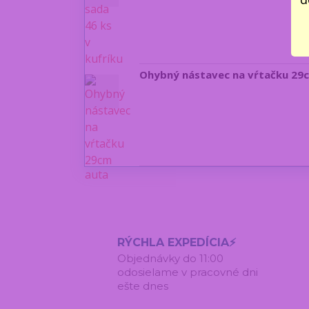
Ohybný nástavec na vŕtačku 29
RÝCHLA EXPEDÍCIA⚡
Objednávky do 11:00
odosielame v pracovné dni
ešte dnes