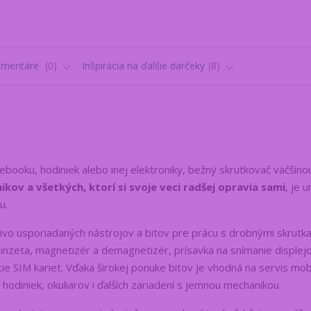
omentáre
0
Inšpirácia na ďalšie darčeky
8
ebooku, hodiniek alebo inej elektroniky, bežný skrutkovač väčšino
kov a všetkých, ktorí si svoje veci radšej opravia sami
, je 
u.
ivo usporiadaných nástrojov a bitov pre prácu s drobnými skrutk
inzeta, magnetizér a demagnetizér, prísavka na snímanie displejo
tie SIM kariet. Vďaka širokej ponuke bitov je vhodná na servis mob
hodiniek, okuliarov i ďalších zariadení s jemnou mechanikou.