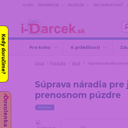
O NÁS
INFORMÁCIE
RECENZIE
AKO NAKUPOVAŤ
Kedy doručíme?
Pre koho
K príležitosti
Záu
Úvod
Pre koho
Muži
Súprava náradia pre je
Súprava náradia pre
prenosnom púzdre
Dovolenka do 14.8.
Novinka