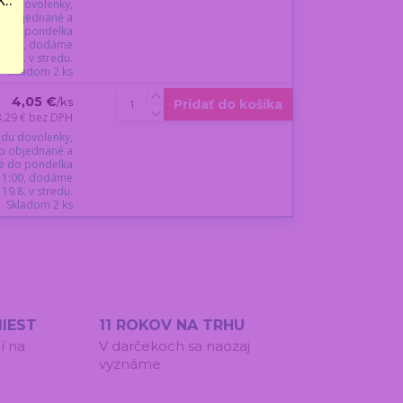
du dovolenky,
o objednané a
é do pondelka
 11:00, dodáme
19.8. v stredu.
Skladom 2 ks
4,05 €
/
ks
Pridať do košíka
3,29 €
bez DPH
du dovolenky,
o objednané a
é do pondelka
 11:00, dodáme
19.8. v stredu.
Skladom 2 ks
IEST
11 ROKOV NA TRHU
í na
V darčekoch sa naozaj
vyznáme