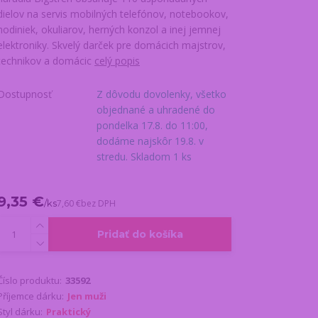
dielov na servis mobilných telefónov, notebookov,
hodiniek, okuliarov, herných konzol a inej jemnej
elektroniky. Skvelý darček pre domácich majstrov,
technikov a domácic
celý popis
Dostupnosť
Z dôvodu dovolenky, všetko
objednané a uhradené do
pondelka 17.8. do 11:00,
dodáme najskôr 19.8. v
stredu. Skladom 1 ks
9,35 €
/
ks
7,60 €
bez DPH
Pridať do košíka
Číslo produktu:
33592
Příjemce dárku:
Jen muži
Styl dárku:
Praktický