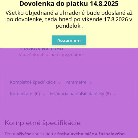
Dovolenka do piatku 14.8.2025
dnes
Všetko objednané a uhradené bude odoslané až
100% VLASTNÝ SKLAD 📦
po dovolenke, teda hneď po víkende 17.8.2026 v
Všetko, čo vidíte, naozaj máme
pondelok..
2000 VÝDAJNÝCH MIEST
Do 2–3 pracovných dní na vyzdvihnutie
Rozumiem
11 ROKOV NA TRHU
V darčekoch sa naozaj vyznáme
Kompletné špecifikácie
Parametre
Komentáre
0
Inšpirácia na ďalšie darčeky
8
Kompletné špecifikácie
Tento
přívěsek
se skládá z
fotbalového míče a fotbalového