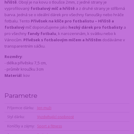
hřiště
. Obojí je na kovu o tloušce 2mm, z jedné strany je
vyprofilovaný
fotbalový míč a hřiště
a z druhé strany je stříbrná
barva. Jedná se o ideální dárek pro všechny fanoušky nebo hráče
fotbalu. Tento
Přívěsek na klíče pro fotbalistu – Hřiště a
fotbalový
míč doporučujeme jako
hezký dárek pro fotbalisty
a
pro všechny
fandy fotbalu
, k narozeninám, k svátku nebo k
Vánocům.
Přívěsek s fotbalovým míčem a hřištěm
dodáváme v
transparentním sáčku.
Rozměry
:
- délka přívěsku 7,5 cm,
- průměr kroužku 3cm
Materiál
: kov
Parametre
Příjemce dárku
Jen muži
Styl dárku
Vyzdvihující osobnost
Koníčky a zájmy
Sport a fitness