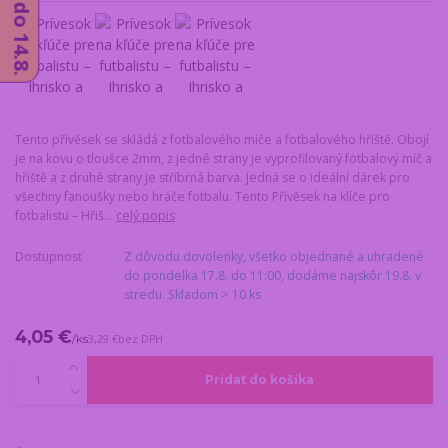
Tento přívěsek se skládá z fotbalového míče a fotbalového hřiště. Obojí
je na kovu o tloušce 2mm, z jedné strany je vyprofilovaný fotbalový míč a
hřiště a z druhé strany je stříbrná barva. Jedná se o ideální dárek pro
všechny fanoušky nebo hráče fotbalu. Tento Přívěsek na klíče pro
fotbalistu – Hřiš...
celý popis
Dostupnosť
Z dôvodu dovolenky, všetko objednané a uhradené
do pondelka 17.8. do 11:00, dodáme najskôr 19.8. v
stredu. Skladom > 10 ks
4,05 €
/
ks
3,29 €
bez DPH
Pridať do košíka