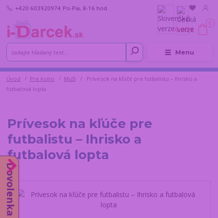
+420 603920974
Po-Pia, 8-16 hod.
0
0,00 €
Menu
Úvod
Pre koho
Muži
Prívesok na kľúče pre futbalistu – Ihrisko a
futbalová lopta
Prívesok na kľúče pre
futbalistu – Ihrisko a
futbalová lopta
Dovolenka do 14.8.