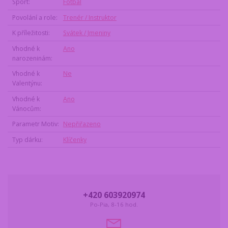
Sport
Fotbal
Povolání a role
Trenér / Instruktor
K příležitosti
Svátek / Jmeniny
Vhodné k
Ano
narozeninám
Vhodné k
Ne
Valentýnu
Vhodné k
Ano
Vánocům
Parametr Motiv
Nepřiřazeno
Typ dárku
Klíčenky
+420 603920974
Po-Pia, 8-16 hod.