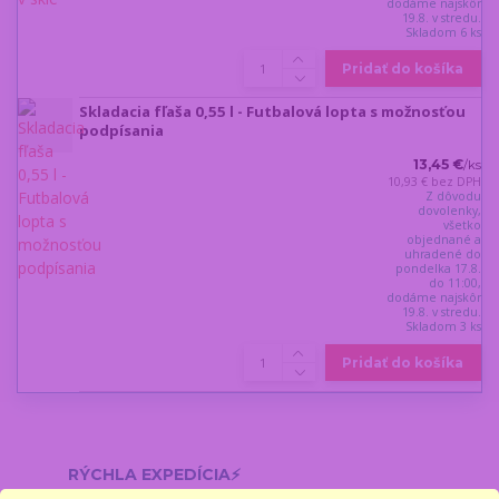
dodáme najskôr
19.8. v stredu.
Skladom 6 ks
Pridať do košíka
Skladacia fľaša 0,55 l - Futbalová lopta s možnosťou
podpísania
13,45 €
/
ks
10,93 €
bez DPH
Z dôvodu
dovolenky,
všetko
objednané a
uhradené do
pondelka 17.8.
do 11:00,
dodáme najskôr
19.8. v stredu.
Skladom 3 ks
Pridať do košíka
RÝCHLA EXPEDÍCIA⚡
Objednávky do 11:00 odosielame v pracovné dni ešte