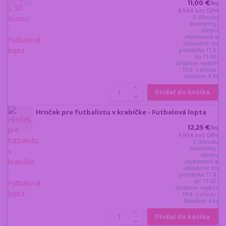
11,00 €
/
ks
8,94 €
bez DPH
Z dôvodu
dovolenky,
všetko
objednané a
uhradené do
pondelka 17.8.
do 11:00,
dodáme najskôr
19.8. v stredu.
Skladom 9 ks
Pridať do košíka
Hrnček pre futbalistu v krabičke - Futbalová lopta
12,25 €
/
ks
9,96 €
bez DPH
Z dôvodu
dovolenky,
všetko
objednané a
uhradené do
pondelka 17.8.
do 11:00,
dodáme najskôr
19.8. v stredu.
Skladom 4 ks
Pridať do košíka