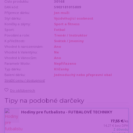
Číslo produktu:
30168
EAN kód:
5903181015809
Příjemce dárku:
Jen muži
Styl dárku:
Vyzdvihující osobnost
Koníčky a zájmy:
Sport a fitness
Sport:
Fotbal
Povolání a role:
Trenér / Instruktor
K příležitosti:
Svátek / Jmeniny
Vhodné k narozeninám:
Ano
Vhodné k Valentýnu:
Ne
Vhodné k Vánocům:
Ano
Parametr Motiv:
Nepřiřazeno
Typ dárku:
Klíčenky
Balení dárku:
Jednoduchý nebo přepravní obal
Strážiť cenu / dostupnosť
Do obľúbených
Tipy na podobné darčeky
Hodiny pre futbalistu - FUTBALOVÉ TECHNIKY
17,55 €
/
ks
14,27 €
bez DPH
Z dôvodu