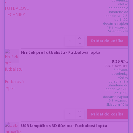
dovolenky,
všetko
objednané a
uhradené do
pondelka 17.8.
do 11:00,
dodáme najskôr
19.8. v stredu.
Skladom 2 ks
Pridať do košíka
Hrnček pre futbalistu - Futbalová lopta
9,35 €
/
ks
7,60 €
bez DPH
Z dôvodu
dovolenky,
všetko
objednané a
uhradené do
pondelka 17.8.
do 11:00,
dodáme najskôr
19.8. v stredu.
Skladom 10 ks
Pridať do košíka
USB lampička s 3D ilúziou - Futbalová lopta