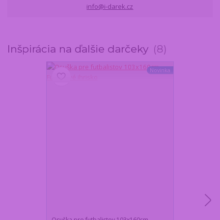
info@i-darek.cz
Inšpirácia na ďalšie darčeky
8
Novinka
Osuška pre futbalistov 103x160cm -
Originálna dar