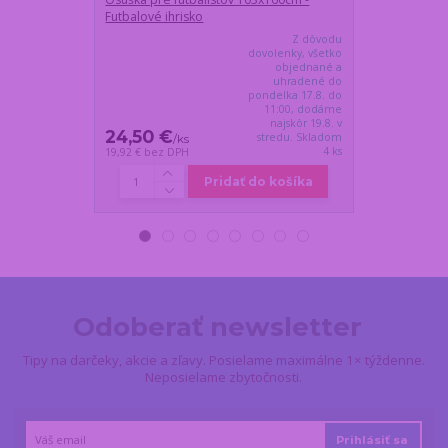
Futbalové ihrisko
- hrnček, podt
Z dôvodu
dovolenky, všetko
objednané a
uhradené do
pondelka 17.8. do
11:00, dodáme
najskôr 19.8. v
24,50 €
20,00 €
stredu. Skladom
/
ks
/
k
4 ks
19,92 €
bez DPH
16,26 €
bez DP
Pridať do košíka
Odoberať newsletter
Tipy na darčeky, akcie a zľavy. Posielame maximálne 1× týždenne.
Neposielame zbytočnosti.
Prihlásiť sa