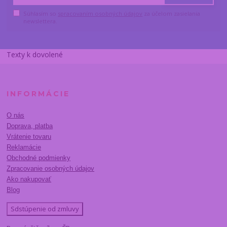
Súhlasím so
spracovaním osobných údajov
za účelom zasielania
newslettera.
Texty k dovolené
INFORMÁCIE
O nás
Doprava, platba
Vrátenie tovaru
Reklamácie
Obchodné podmienky
Zpracovanie osobných údajov
Ako nakupovať
Blog
Sdstúpenie od zmluvy