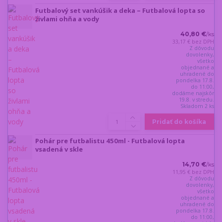
Futbalový set vankúšik a deka – Futbalová lopta so
živlami ohňa a vody
40,80 €
/
ks
33,17 €
bez DPH
Z dôvodu
dovolenky,
všetko
objednané a
uhradené do
pondelka 17.8.
do 11:00,
dodáme najskôr
19.8. v stredu.
Skladom 2 ks
Pridať do košíka
Pohár pre futbalistu 450ml - Futbalová lopta
vsadená v skle
14,70 €
/
ks
11,95 €
bez DPH
Z dôvodu
dovolenky,
všetko
objednané a
uhradené do
pondelka 17.8.
do 11:00,