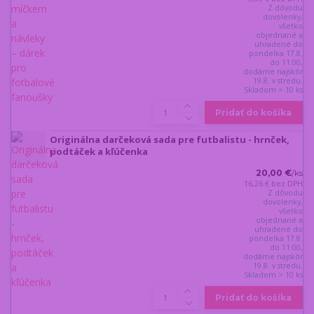
Z dôvodu
dovolenky,
všetko
objednané a
uhradené do
pondelka 17.8.
do 11:00,
dodáme najskôr
19.8. v stredu.
Skladom > 10 ks
Pridať do košíka
Originálna darčeková sada pre futbalistu - hrnček,
podtáček a kľúčenka
20,00 €
/
ks
16,26 €
bez DPH
Z dôvodu
dovolenky,
všetko
objednané a
uhradené do
pondelka 17.8.
do 11:00,
dodáme najskôr
19.8. v stredu.
Skladom > 10 ks
Pridať do košíka