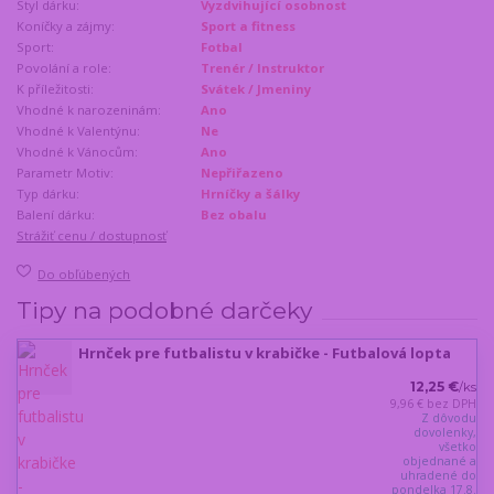
Styl dárku:
Vyzdvihující osobnost
Koníčky a zájmy:
Sport a fitness
Sport:
Fotbal
Povolání a role:
Trenér / Instruktor
K příležitosti:
Svátek / Jmeniny
Vhodné k narozeninám:
Ano
Vhodné k Valentýnu:
Ne
Vhodné k Vánocům:
Ano
Parametr Motiv:
Nepřiřazeno
Typ dárku:
Hrníčky a šálky
Balení dárku:
Bez obalu
Strážiť cenu / dostupnosť
Do obľúbených
Tipy na podobné darčeky
Hrnček pre futbalistu v krabičke - Futbalová lopta
12,25 €
/
ks
9,96 €
bez DPH
Z dôvodu
dovolenky,
všetko
objednané a
uhradené do
pondelka 17.8.