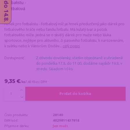
Hrnek pro fotbalistu - Fotbalový míč je hrnek předurčený jako dárek pro
fotbalového hráče nebo fandu fotbalu. Má kulatý tvar a potisk
fotbalového míče. Jedná se o skvělý dárek pro muže nebo kluka
sportovce, nejlépe pro aktivního, či pasivního fotbalistu, k narozeninám,
k svátku nebo k Vánocům. Dodáv...
celý popis
Dostupnosť
Z dôvodu dovolenky, všetko objednané a uhradené
do pondelka 17.8. do 11:00, dodáme najskôr 19.8. v
stredu. Skladom 10 ks
9,35 €
/
ks
7,60 €
bez DPH
Pridať do košíka
Číslo produktu:
28140
EAN kód:
4029811437818
Příjemce dárku:
Jen muži