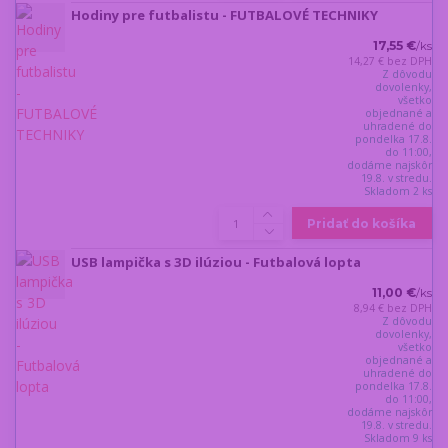
Hodiny pre futbalistu - FUTBALOVÉ TECHNIKY
17,55 €
/
ks
14,27 €
bez DPH
Z dôvodu
dovolenky,
všetko
objednané a
uhradené do
pondelka 17.8.
do 11:00,
dodáme najskôr
19.8. v stredu.
Skladom 2 ks
Pridať do košíka
USB lampička s 3D ilúziou - Futbalová lopta
11,00 €
/
ks
8,94 €
bez DPH
Z dôvodu
dovolenky,
všetko
objednané a
uhradené do
pondelka 17.8.
do 11:00,
dodáme najskôr
19.8. v stredu.
Skladom 9 ks