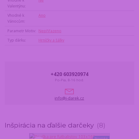
Vhodné k
Ne
Valentýnu
Vhodné k
Ano
Vánocům
Parametr Motiv
Nepřiřazeno
Typ dárku
Hrníčky a šálky
+420 603920974
Po-Pia, 8-16 hod.
info@i-darek.cz
Inšpirácia na ďalšie darčeky
8
Novinka