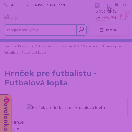
+420 603920974
Po-Pia, 8-16 hod.
0
0,00 €
Menu
Úvod
Pre koho
Tínedžeri
Tínedžer (12–19 rokov)
Hrnček pre
futbalistu - Futbalová lopta
Hrnček pre futbalistu -
Futbalová lopta
Dovolenka do 14.8.