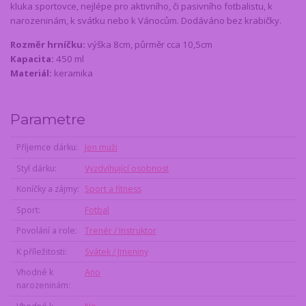
kluka sportovce, nejlépe pro aktivního, či pasivního fotbalistu, k
narozeninám, k svátku nebo k Vánocům. Dodáváno bez krabičky.
Rozměr hrníčku:
výška 8cm, půrměr cca 10,5cm
Kapacita:
450 ml
Materiál:
keramika
Parametre
Příjemce dárku
Jen muži
Styl dárku
Vyzdvihující osobnost
Koníčky a zájmy
Sport a fitness
Sport
Fotbal
Povolání a role
Trenér / Instruktor
K příležitosti
Svátek / Jmeniny
Vhodné k
Ano
narozeninám