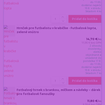
do 11:00,
dodáme najskôr
19.8. v stredu.
Skladom 4 ks
Pridať do košíka
Hrnček pre futbalistu v krabičke - Futbalová lopta,
zelené vnútro
14,70 €
/
ks
11,95 €
bez DPH
Z dôvodu
dovolenky,
všetko
objednané a
uhradené do
pondelka 17.8.
do 11:00,
dodáme najskôr
19.8. v stredu.
Skladom 7 ks
Pridať do košíka
Fotbalový hrnek s brankou, míčkem a návleky – dárek
pro fotbalové fanoušky
11,80 €
/
ks
9,59 €
bez DPH