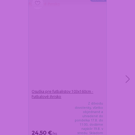
Osuška pre futbalistov 103x160cm -
Pevná taška n
Futbalové ihrisko
vodeodolná, o
Z dôvodu
dovolenky, všetko
objednané a
uhradené do
pondelka 17.8. do
11:00, dodáme
najskôr 19.8. v
24,50 €
18,35 €
stredu. Skladom
/
ks
/
ks