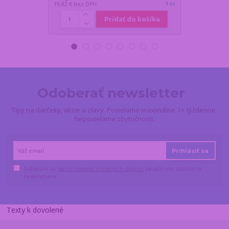
4 ks
19,92 €
bez DPH
14,92 €
bez DP
Pridať do košíka
Odoberať newsletter
Tipy na darčeky, akcie a zľavy. Posielame maximálne 1× týždenne.
Neposielame zbytočnosti.
Prihlásiť sa
Súhlasím so
spracovaním osobných údajov
za účelom zasielania
newslettera.
Texty k dovolené