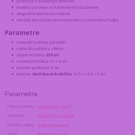
podtácok s hudobným motívom
kvalitný porcelán na každodenné používanie
elegantné darčekové balenie
vhodné ako darček pre hudobníkov a milovníkov hudby
Parametre
materiál hrnčeka: porcelán
materiál podtácka: silikón
objem hrnčeka:
250 ml
rozmery hrnčeka: 10 × 8 cm
priemer podtácka: 9 cm
balenie:
darčeková krabička
14,5 x 14,5 x 9 cm
Parametre
Příjemce dárku
Unisex (muži i ženy)
Styl dárku
Vyzdvihující osobnost
Koníčky a zájmy
Hudba a muzikanti
Sport
Nezájem o sport