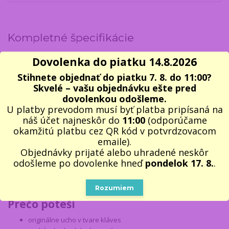
Kompletné špecifikácie
Dovolenka do piatku 14.8.2026
Začnite deň v rytme hudby
Stihnete objednať do piatku 7. 8. do 11:00?
Táto
elegantná hudobná sada
poteší každého, kto miluje hudbu a
Skvelé – vašu objednávku ešte pred
štýlové detaily. Sada spája praktický
hrnček
s originálnym dizajnom
dovolenkou odošleme.
a štýlový
podtácok
, ktorý podčiarkne lásku k hudbe.
U platby prevodom musí byť platba pripísaná na
náš účet najneskôr do
11:00
(odporúčame
Hrnček s originálnym uchom v tvare kláves klavíra
prináša do
okamžitú platbu cez QR kód v potvrdzovacom
každodenného pitia kávy alebo čaju kreativitu a radosť. Silikónový
emaile).
podtácok s motívom husľového kľúča
chráni stôl a zároveň
Objednávky prijaté alebo uhradené neskôr
dodáva celej sade hudobný charakter.
odošleme po dovolenke hneď
pondelok 17. 8.
.
Skvele sa hodí ako darček pre klaviristov, učiteľov hudby, študentov
aj všetkých, ktorí si chcú spríjemniť deň.
Rozumiem
Prečo poteší
originálne ucho v tvare kláves