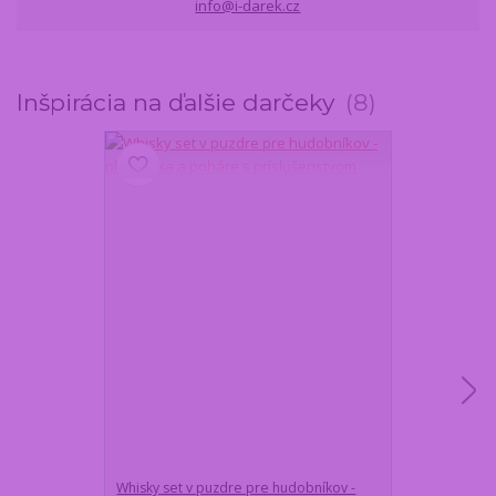
info@i-darek.cz
Inšpirácia na ďalšie darčeky
8
Whisky set v puzdre pre hudobníkov -
Kovový stojan n