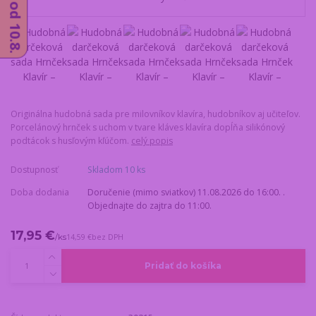
Originálna hudobná sada pre milovníkov klavíra, hudobníkov aj učiteľov.
Porcelánový hrnček s uchom v tvare kláves klavíra dopĺňa silikónový
podtácok s husľovým kľúčom.
celý popis
Dostupnosť
Skladom 10 ks
Doba dodania
Doručenie (mimo sviatkov) 11.08.2026 do 16:00. .
Objednajte do zajtra do 11:00.
17,95 €
/
ks
14,59 €
bez DPH
Pridať do košíka