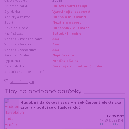
Číslo produktu:
30215
Příjemce dárku:
Unisex (muži i ženy)
Styl dárku:
Vyzdvihující osobnost
Koníčky a zájmy:
Hudba a muzikanti
Sport:
Nezájem o sport
Povolání a role:
Hudebník / Muzikant
K příležitosti:
Svátek / Jmeniny
Vhodné k narozeninám:
Ano
Vhodné k Valentýnu:
Ano
Vhodné k Vánocům:
Ano
Parametr Motiv:
Nepřiřazeno
Typ dárku:
Hrníčky a šálky
Balení dárku:
Dárkový nebo netradiční obal
Strážiť cenu / dostupnosť
Do obľúbených
Tipy na podobné darčeky
Hudobná darčeková sada Hrnček Červená elektrická
gitara – podtácok Husľový kľúč
17,95 €
/
ks
14,59 €
bez DPH
Skladom 4 ks