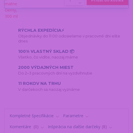
Pridať do košíka
RÝCHLA EXPEDÍCIA⚡
Objednávky do 11:00 odosielame v pracovné dni ešte
dnes
100% VLASTNÝ SKLAD 📦
Všetko, čo vidíte, naozaj máme
2000 VÝDAJNÝCH MIEST
Do 2–3 pracovných dní na vyzdvihnutie
11 ROKOV NA TRHU
V darčekoch sa naozaj vyznáme
Kompletné špecifikácie
Parametre
Komentáre
0
Inšpirácia na ďalšie darčeky
8