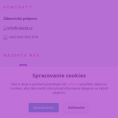
KONTAKTY
Zákaznická podpora:
info@i-darek.cz
+420 603 920 974
NÁJDETE NÁS
Spracovanie cookies
Náš e-shop a partneri potrebujú Váš
súhlas
s použitím súborov
cookies, aby Vám mohli zobrazovať informácie týkajúce sa Vašich
záujmov.
Nastavenia
Súhlasím
© 2014 - 2025 I-darcek.sk