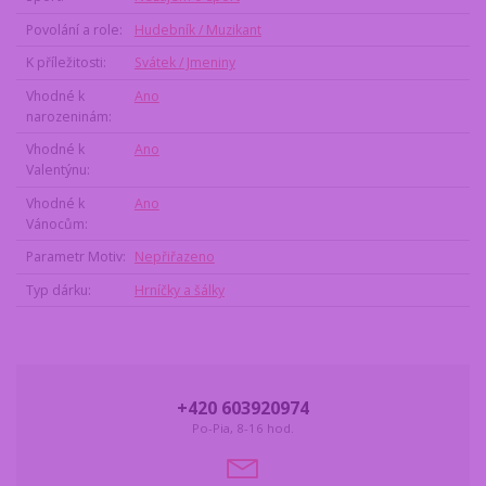
Povolání a role
Hudebník / Muzikant
K příležitosti
Svátek / Jmeniny
Vhodné k
Ano
narozeninám
Vhodné k
Ano
Valentýnu
Vhodné k
Ano
Vánocům
Parametr Motiv
Nepřiřazeno
Typ dárku
Hrníčky a šálky
+420 603920974
Po-Pia, 8-16 hod.