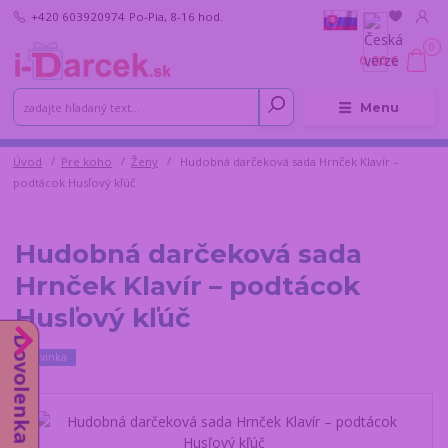
+420 603920974
Po-Pia, 8-16 hod.
0
0,00 €
Menu
Úvod
Pre koho
Ženy
Hudobná darčeková sada Hrnček Klavír –
podtácok Husľový kľúč
Hudobná darčeková sada
Hrnček Klavír – podtácok
Husľový kľúč
Dovolenka od 10.8.
Novinka