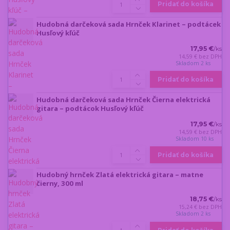
Pridať do košíka
Hudobná darčeková sada Hrnček Klarinet – podtácek
Husľový kľúč
17,95 €
/
ks
14,59 €
bez DPH
Skladom 2 ks
Pridať do košíka
Hudobná darčeková sada Hrnček Čierna elektrická
gitara – podtácok Husľový kľúč
17,95 €
/
ks
14,59 €
bez DPH
Skladom 10 ks
Pridať do košíka
Hudobný hrnček Zlatá elektrická gitara – matne
čierny, 300 ml
18,75 €
/
ks
15,24 €
bez DPH
Skladom 2 ks