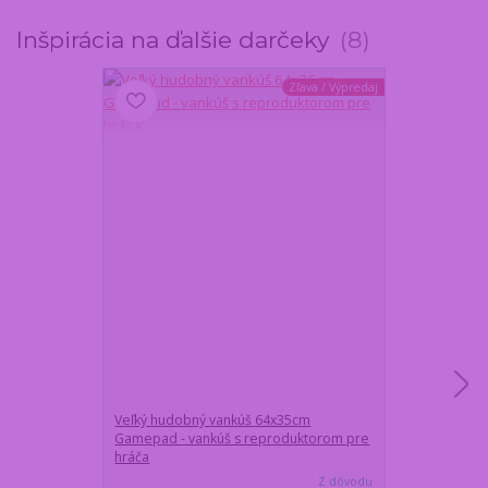
Inšpirácia na ďalšie darčeky
8
Zľava / Výpredaj
Veľký hudobný vankúš 64x35cm
Nástenné hodi
Gamepad - vankúš s reproduktorom pre
- modré LED p
hráča
Z dôvodu