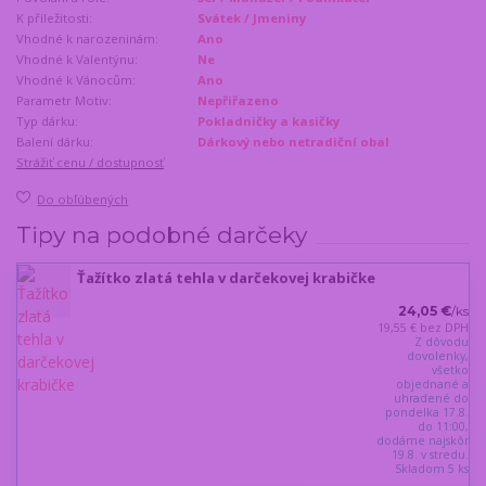
K příležitosti:
Svátek / Jmeniny
Vhodné k narozeninám:
Ano
Vhodné k Valentýnu:
Ne
Vhodné k Vánocům:
Ano
Parametr Motiv:
Nepřiřazeno
Typ dárku:
Pokladničky a kasičky
Balení dárku:
Dárkový nebo netradiční obal
Strážiť cenu / dostupnosť
Do obľúbených
Tipy na podobné darčeky
Ťažítko zlatá tehla v darčekovej krabičke
24,05 €
/
ks
19,55 €
bez DPH
Z dôvodu
dovolenky,
všetko
objednané a
uhradené do
pondelka 17.8.
do 11:00,
dodáme najskôr
19.8. v stredu.
Skladom 5 ks