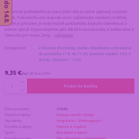
Keramická pokladnička ve tvaru zlaté cihly je velice zajímavý a luxusní
dárek. Pokladnička má zespodu otvor s plastovým zámkem na klíček,
(klíček je přiložen). Je tedy možné pokladničku kdykoliv odemknout a
peníze vybrat. Doporučujeme jako dárek k narozeninám, k svátku nevo k
Vánocům pro muže, ženy,...
celý popis
Dostupnosť
Z dôvodu dovolenky, všetko objednané a uhradené
do pondelka 17.8. do 11:00, dodáme najskôr 19.8. v
stredu. Skladom > 10 ks
9,35 €
/
ks
7,60 €
bez DPH
Pridať do košíka
Číslo produktu:
13026
Příjemce dárku:
Unisex (muži i ženy)
Styl dárku:
Originální / Překvapující
Koníčky a zájmy:
Peníze a úspěch
Sport:
Nezájem o sport
Povolání a role:
Šéf / Manažer / Podnikatel