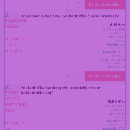
Pridať do košíka
Popisovacia kasička - pokladnička čierne prasiatko
8,15 €
/
ks
6,63 €
bez DPH
Z dôvodu
dovolenky,
všetko
objednané a
uhradené do
pondelka 17.8.
do 11:00,
dodáme najskôr
19.8. v stredu.
Skladom 3 ks
Pridať do košíka
Pokladnička bankový elektronický trezor –
pokladnička sejf
15,90 €
/
ks
12,93 €
bez DPH
Z dôvodu
dovolenky,
všetko
objednané a
uhradené do
pondelka 17.8.