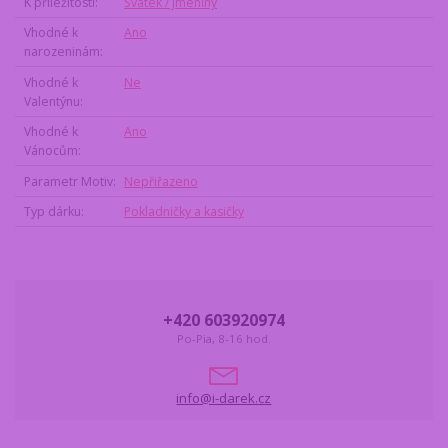
K příležitosti
Svátek / Jmeniny
Vhodné k
Ano
narozeninám
Vhodné k
Ne
Valentýnu
Vhodné k
Ano
Vánocům
Parametr Motiv
Nepřiřazeno
Typ dárku
Pokladničky a kasičky
+420 603920974
Po-Pia, 8-16 hod.
info@i-darek.cz