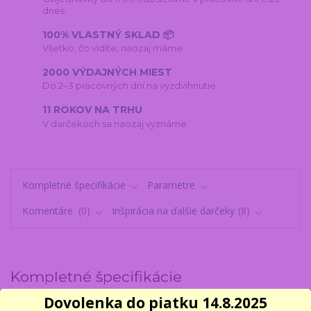
dnes
100% VLASTNÝ SKLAD 📦
Všetko, čo vidíte, naozaj máme
2000 VÝDAJNÝCH MIEST
Do 2–3 pracovných dní na vyzdvihnutie
11 ROKOV NA TRHU
V darčekoch sa naozaj vyznáme
Kompletné špecifikácie
Parametre
Komentáre
0
Inšpirácia na ďalšie darčeky
8
Kompletné špecifikácie
Dovolenka do piatku 14.8.2025
Keramická pokladnička ve tvaru zlaté cihly je velice zajímavý a