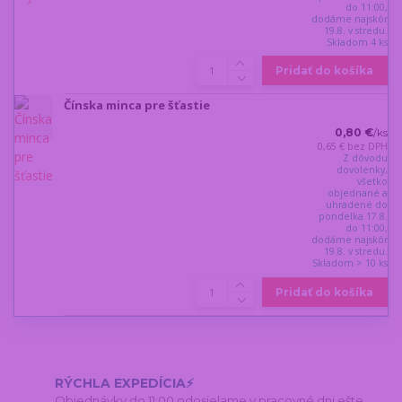
do 11:00,
dodáme najskôr
19.8. v stredu.
Skladom 4 ks
Pridať do košíka
Čínska minca pre šťastie
0,80 €
/
ks
0,65 €
bez DPH
Z dôvodu
dovolenky,
všetko
objednané a
uhradené do
pondelka 17.8.
do 11:00,
dodáme najskôr
19.8. v stredu.
Skladom > 10 ks
Pridať do košíka
RÝCHLA EXPEDÍCIA⚡
Objednávky do 11:00 odosielame v pracovné dni ešte