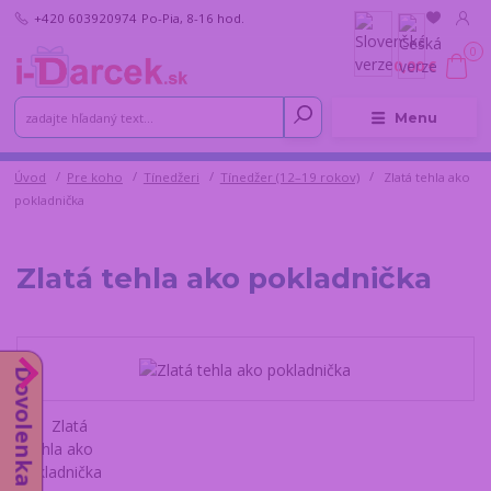
+420 603920974
Po-Pia, 8-16 hod.
0
0,00 €
Menu
Úvod
Pre koho
Tínedžeri
Tínedžer (12–19 rokov)
Zlatá tehla ako
pokladnička
Zlatá tehla ako pokladnička
Dovolenka do 14.8.