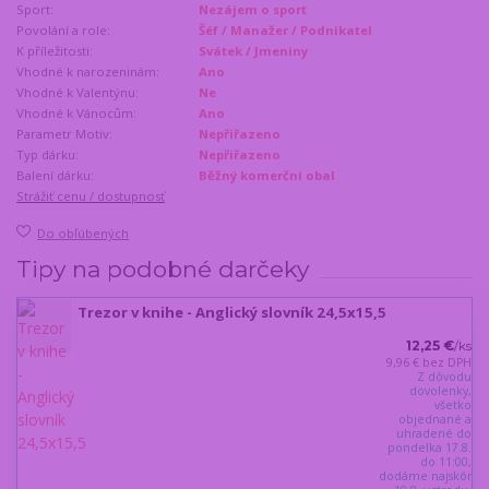
Sport:
Nezájem o sport
Povolání a role:
Šéf / Manažer / Podnikatel
K příležitosti:
Svátek / Jmeniny
Vhodné k narozeninám:
Ano
Vhodné k Valentýnu:
Ne
Vhodné k Vánocům:
Ano
Parametr Motiv:
Nepřiřazeno
Typ dárku:
Nepřiřazeno
Balení dárku:
Běžný komerční obal
Strážiť cenu / dostupnosť
Do obľúbených
Tipy na podobné darčeky
Trezor v knihe - Anglický slovník 24,5x15,5
12,25 €
/
ks
9,96 €
bez DPH
Z dôvodu
dovolenky,
všetko
objednané a
uhradené do
pondelka 17.8.
do 11:00,
dodáme najskôr