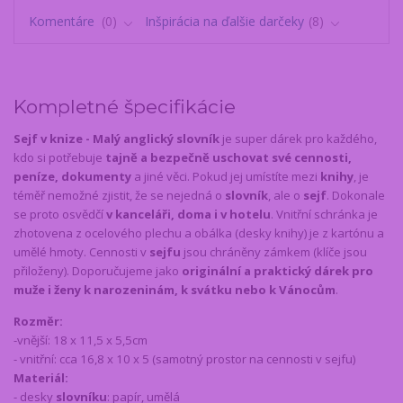
Komentáre
0
Inšpirácia na ďalšie darčeky
8
Kompletné špecifikácie
Sejf v knize - Malý anglický slovník
je super dárek pro každého,
kdo si potřebuje
tajně a bezpečně uschovat své cennosti,
peníze, dokumenty
a jiné věci. Pokud jej umístíte mezi
knihy
, je
téměř nemožné zjistit, že se nejedná o
slovník
, ale o
sejf
. Dokonale
se proto osvědčí
v kanceláři, doma i v hotelu
. Vnitřní schránka je
zhotovena z ocelového plechu a obálka (desky knihy) je z kartónu a
umělé hmoty. Cennosti v
sejfu
jsou chráněny zámkem (klíče jsou
přiloženy). Doporučujeme jako
originální a praktický dárek pro
muže i ženy k narozeninám, k svátku nebo k Vánocům
.
Rozměr:
-vnější: 18 x 11,5 x 5,5cm
- vnitřní: cca 16,8 x 10 x 5 (samotný prostor na cennosti v sejfu)
Materiál:
- desky
slovníku
: papír, umělá