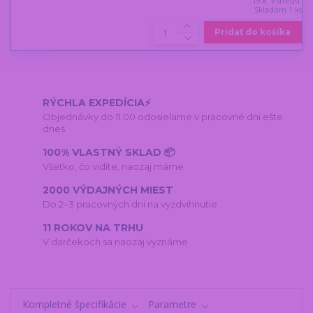
19.8. v stredu.
Skladom 1 ks
Pridať do košíka
RÝCHLA EXPEDÍCIA⚡
Objednávky do 11:00 odosielame v pracovné dni ešte
dnes
100% VLASTNÝ SKLAD 📦
Všetko, čo vidíte, naozaj máme
2000 VÝDAJNÝCH MIEST
Do 2–3 pracovných dní na vyzdvihnutie
11 ROKOV NA TRHU
V darčekoch sa naozaj vyznáme
Kompletné špecifikácie
Parametre