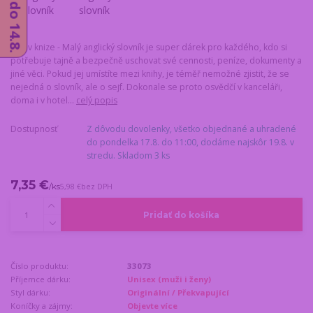
Sejf v knize - Malý anglický slovník je super dárek pro každého, kdo si
potřebuje tajně a bezpečně uschovat své cennosti, peníze, dokumenty a
jiné věci. Pokud jej umístíte mezi knihy, je téměř nemožné zjistit, že se
nejedná o slovník, ale o sejf. Dokonale se proto osvědčí v kanceláři,
doma i v hotel...
celý popis
Dostupnosť
Z dôvodu dovolenky, všetko objednané a uhradené
do pondelka 17.8. do 11:00, dodáme najskôr 19.8. v
stredu. Skladom 3 ks
7,35 €
/
ks
5,98 €
bez DPH
Pridať do košíka
Číslo produktu:
33073
Příjemce dárku:
Unisex (muži i ženy)
Styl dárku:
Originální / Překvapující
Koníčky a zájmy:
Objevte více