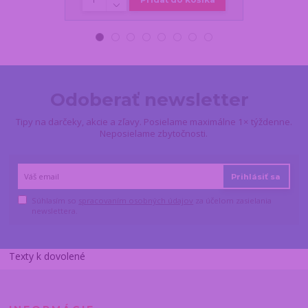
Odoberať newsletter
Tipy na darčeky, akcie a zľavy. Posielame maximálne 1× týždenne.
Neposielame zbytočnosti.
Prihlásiť sa
Súhlasím so
spracovaním osobných údajov
za účelom zasielania
newslettera.
Texty k dovolené