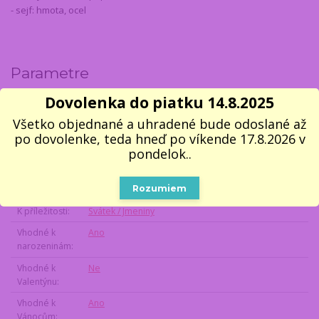
- sejf: hmota, ocel
Parametre
Dovolenka do piatku 14.8.2025
Příjemce dárku
Unisex (muži i ženy)
Všetko objednané a uhradené bude odoslané až
Styl dárku
Originální / Překvapující
po dovolenke, teda hneď po víkende 17.8.2026 v
Koníčky a zájmy
Objevte více
pondelok..
Sport
Nezájem o sport
Rozumiem
Povolání a role
Šéf / Manažer / Podnikatel
K příležitosti
Svátek / Jmeniny
Vhodné k
Ano
narozeninám
Vhodné k
Ne
Valentýnu
Vhodné k
Ano
Vánocům