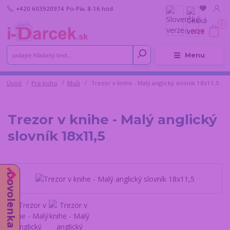
+420 603920974
Po-Pia, 8-16 hod.
0
0,00 €
Menu
Úvod
Pre koho
Muži
Trezor v knihe - Malý anglický slovník 18x11,5
Trezor v knihe - Malý anglický
slovník 18x11,5
Dovolenka do 14.8.