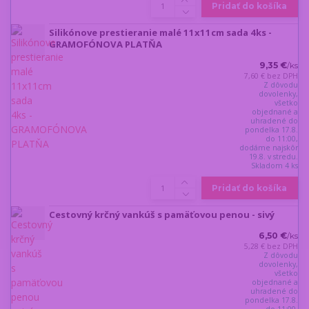
Pridať do košíka
Silikónove prestieranie malé 11x11cm sada 4ks -
GRAMOFÓNOVA PLATŇA
9,35 €
/
ks
7,60 €
bez DPH
Z dôvodu
dovolenky,
všetko
objednané a
uhradené do
pondelka 17.8.
do 11:00,
dodáme najskôr
19.8. v stredu.
Skladom 4 ks
Pridať do košíka
Cestovný krčný vankúš s pamäťovou penou - sivý
6,50 €
/
ks
5,28 €
bez DPH
Z dôvodu
dovolenky,
všetko
objednané a
uhradené do
pondelka 17.8.