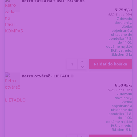
Retro zátka na fľašu - KOMPAS
7,75 €
/
ks
6,30 €
bez DPH
Z dôvodu
dovolenky,
všetko
objednané a
uhradené do
pondelka 17.8.
do 11:00,
dodáme najskôr
19.8. v stredu.
Skladom 3 ks
Pridať do košíka
Retro otvárač - LIETADLO
6,50 €
/
ks
5,28 €
bez DPH
Z dôvodu
dovolenky,
všetko
objednané a
uhradené do
pondelka 17.8.
do 11:00,
dodáme najskôr
19.8. v stredu.
Skladom 5 ks