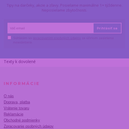
Tipy na darčeky, akcie a zľavy. Posielame maximálne 1× týždenne.
Neposielame zbytočnosti.
Prihlásiť sa
Súhlasím so
spracovaním osobných údajov
za účelom zasielania
newslettera.
Texty k dovolené
INFORMÁCIE
O nás
Doprava, platba
Vrátenie tovaru
Reklamácie
Obchodné podmienky
Zpracovanie osobných údajov