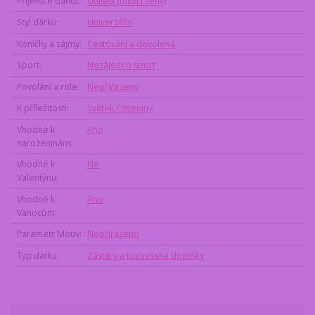
Příjemce dárku
Unisex (muži i ženy)
Styl dárku
Univerzální
Koníčky a zájmy
Cestování a dovolená
Sport
Nezájem o sport
Povolání a role
Nepřířazeno
K příležitosti
Svátek / Jmeniny
Vhodné k
Ano
narozeninám
Vhodné k
Ne
Valentýnu
Vhodné k
Ano
Vánocům
Parametr Motiv
Nepřiřazeno
Typ dárku
Zástěry a kuchyňské doplňky