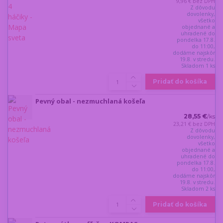
9,96 €
bez DPH
Z dôvodu
dovolenky,
všetko
objednané a
uhradené do
pondelka 17.8.
do 11:00,
dodáme najskôr
19.8. v stredu.
Skladom 1 ks
Pridať do košíka
Pevný obal - nezmuchlaná košeľa
28,55 €
/
ks
23,21 €
bez DPH
Z dôvodu
dovolenky,
všetko
objednané a
uhradené do
pondelka 17.8.
do 11:00,
dodáme najskôr
19.8. v stredu.
Skladom 2 ks
Pridať do košíka