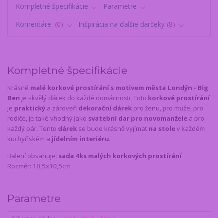
Kompletné špecifikácie
Parametre
Komentáre
0
Inšpirácia na ďalšie darčeky
8
Kompletné špecifikácie
Krásné
malé korkové prostírání s motivem města Londýn - Big
Ben
je skvělý dárek do každé domácnosti. Toto
korkové prostírání
je
praktický
a zároveň
dekorační dárek
pro ženu, pro muže, pro
rodiče, je také vhodný jako
svatební dar pro novomanžele
a pro
každý pár. Tento
dárek
se bude krásně vyjímat
na stole
v každém
kuchyňském a
jídelním interiéru
.
Balení obsahuje:
sada 4ks malých korkových prostírání
Rozměr: 10,5x10,5cm
Parametre