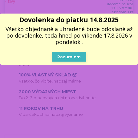
do 11:00,
dodáme najskôr
19.8. v stredu.
Skladom 3 ks
Dovolenka do piatku 14.8.2025
Pridať do košíka
Všetko objednané a uhradené bude odoslané až
po dovolenke, teda hneď po víkende 17.8.2026 v
pondelok..
RÝCHLA EXPEDÍCIA⚡
Rozumiem
Objednávky do 11:00 odosielame v pracovné dni ešte
dnes
100% VLASTNÝ SKLAD 📦
Všetko, čo vidíte, naozaj máme
2000 VÝDAJNÝCH MIEST
Do 2–3 pracovných dní na vyzdvihnutie
11 ROKOV NA TRHU
V darčekoch sa naozaj vyznáme