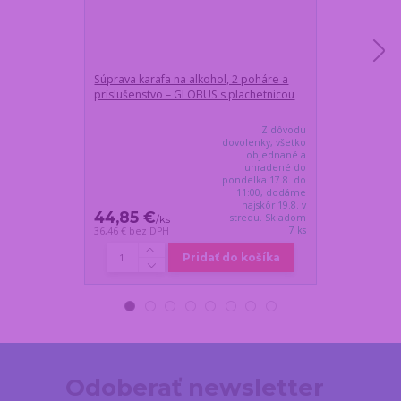
Súprava karafa na alkohol, 2 poháre a
Stieraci plagá
príslušenstvo – GLOBUS s plachetnicou
80x58cm - 10
zážitky (EN)
Z dôvodu
dovolenky, všetko
objednané a
uhradené do
pondelka 17.8. do
11:00, dodáme
najskôr 19.8. v
44,85 €
26,50 €
stredu. Skladom
/
ks
/
k
7 ks
36,46 €
bez DPH
21,54 €
bez DP
Pridať do košíka
Odoberať newsletter