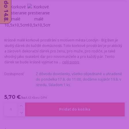
Krásné malé korkové prostírání s motivem města Londýn - Big Ben je
skvělý dárek do každé domácnosti. Toto korkové prostírání je praktický
a zároveň dekorační dárek pro ženu, pro muže, pro rodiče, je také
vhodný jako svatební dar pro novomanžele a pro každý pár. Tento
dárek se bude krásně vyjímat na ...
celý popis
Dostupnosť
Z dôvodu dovolenky, všetko objednané a uhradené
do pondelka 17.8. do 11:00, dodáme najskôr 19.8. v
stredu. Skladom 1 ks
5,70 €
/
ks
4,63 €
bez DPH
Pridať do košíka