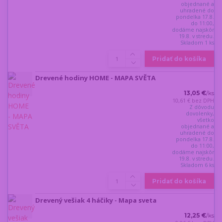
objednané a
uhradené do
pondelka 17.8.
do 11:00,
dodáme najskôr
19.8. v stredu.
Skladom 1 ks
Pridať do košíka
Drevené hodiny HOME - MAPA SVĚTA
13,05 €
/
ks
10,61 €
bez DPH
Z dôvodu
dovolenky,
všetko
objednané a
uhradené do
pondelka 17.8.
do 11:00,
dodáme najskôr
19.8. v stredu.
Skladom 6 ks
Pridať do košíka
Drevený vešiak 4 háčiky - Mapa sveta
12,25 €
/
ks