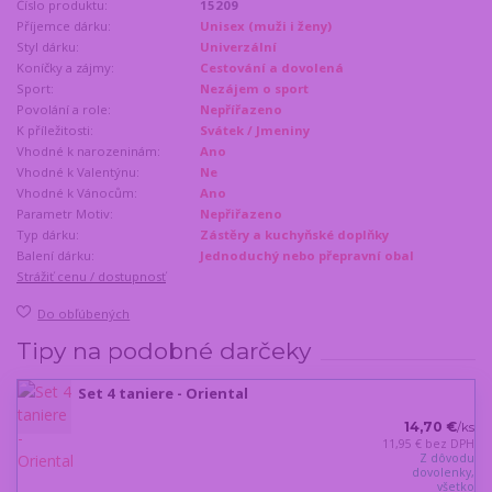
Číslo produktu:
15209
Příjemce dárku:
Unisex (muži i ženy)
Styl dárku:
Univerzální
Koníčky a zájmy:
Cestování a dovolená
Sport:
Nezájem o sport
Povolání a role:
Nepřířazeno
K příležitosti:
Svátek / Jmeniny
Vhodné k narozeninám:
Ano
Vhodné k Valentýnu:
Ne
Vhodné k Vánocům:
Ano
Parametr Motiv:
Nepřiřazeno
Typ dárku:
Zástěry a kuchyňské doplňky
Balení dárku:
Jednoduchý nebo přepravní obal
Strážiť cenu / dostupnosť
Do obľúbených
Tipy na podobné darčeky
Set 4 taniere - Oriental
14,70 €
/
ks
11,95 €
bez DPH
Z dôvodu
dovolenky,
všetko