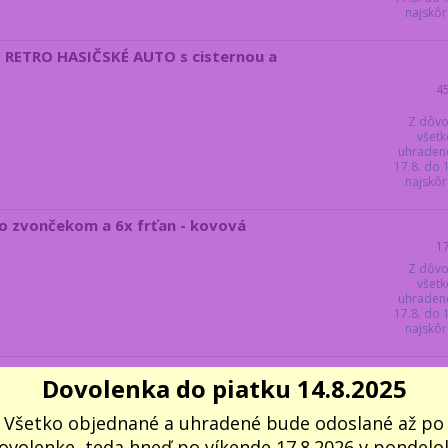
najskôr 
l - RETRO HASIČSKÉ AUTO s cisternou a
4
Z dôvo
všetk
uhraden
17.8. do
najskôr 
so zvončekom a 6x frťan - kovová
1
Z dôvo
všetk
uhraden
17.8. do
najskôr 
- modré 5 LED podsvietenie
Dovolenka do piatku 14.8.2025
3
Z dôvo
Všetko objednané a uhradené bude odoslané až po
všetk
ovolenke, teda hneď po víkende 17.8.2026 v pondelok
uhraden