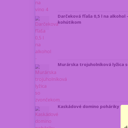
Darčeková fľaša 0,5 l na alkoho
kohútikom
Murárska trojuholníková lyžica 
Kaskádové domino poháriky 5ks 
d