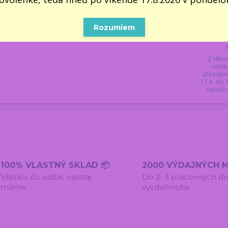
17.8. do
najskôr 
Rozumiem
ky s LED farebným podsvietením
Z dôvo
všetk
uhraden
17.8. do
najskôr 
100% VLASTNÝ SKLAD 📦
2000 VÝDAJNÝCH M
Všetko, čo vidíte, naozaj
Do 2–3 pracovných dn
máme
vyzdvihnutie