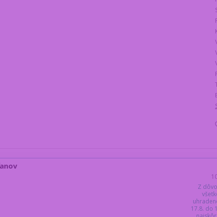
ťanov
1
Z dôvo
všetk
uhraden
17.8. do
najskôr 