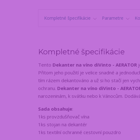
Kompletné špecifikácie
Parametre
K
Kompletné špecifikácie
Tento
Dekanter na víno diVinto - AERATOR
j
Přitom jeho použití je velice snadné a jednoduché.
tím rázem dekantováno a už si ho stačí jen vych
ochranu.
Dekanter na víno diVinto - AERATO
narozeninám, k svátku nebo k Vánocům. Dodává
Sada obsahuje
:
1ks provzdušňovač vína
1ks stojan na dekantér
1ks textilní ochranné cestovní pouzdro