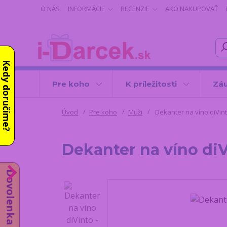
O NÁS
INFORMÁCIE
RECENZIE
AKO NAKUPOVAŤ
Kedy doručíme?
Pre koho
K príležitosti
Záu
Úvod
Pre koho
Muži
Dekanter na víno diVin
Dekanter na víno di
Dovolenka do 14.8.