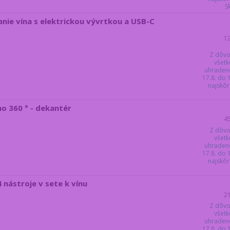
S
anie vína s elektrickou vývrtkou a USB-C
1
Z dôvo
všetk
uhraden
17.8. do
najskôr 
no 360 ° - dekantér
4
Z dôvo
všetk
uhraden
17.8. do
najskôr 
 nástroje v sete k vínu
2
Z dôvo
všetk
uhraden
17.8. do