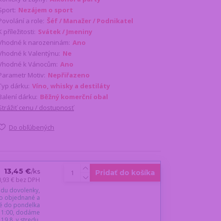
Sport:
Nezájem o sport
Povolání a role:
Šéf / Manažer / Podnikatel
K příležitosti:
Svátek / Jmeniny
Vhodné k narozeninám:
Ano
Vhodné k Valentýnu:
Ne
Vhodné k Vánocům:
Ano
Parametr Motiv:
Nepřiřazeno
Typ dárku:
Víno, whisky a destiláty
Balení dárku:
Běžný komerční obal
Strážiť cenu / dostupnosť
Do obľúbených
13,45 €
/
ks
Pridať do košíka
0,93 €
bez DPH
du dovolenky,
o objednané a
é do pondelka
 11:00, dodáme
19.8. v stredu.