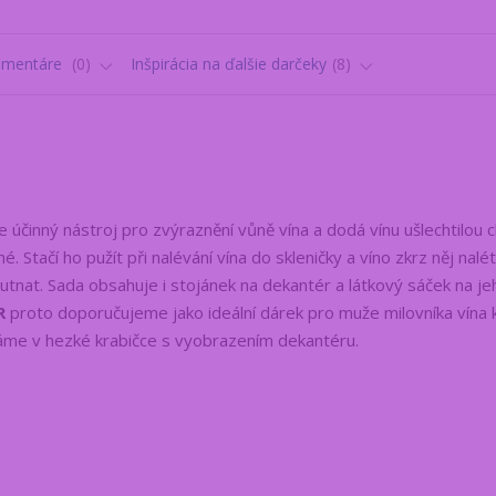
omentáre
0
Inšpirácia na ďalšie darčeky
8
e účinný nástroj pro zvýraznění vůně vína a dodá vínu ušlechtilou c
 Stačí ho pužít při nalévání vína do skleničky a víno zkrz něj nalét
utnat. Sada obsahuje i stojánek na dekantér a látkový sáček na je
R
proto doporučujeme jako ideální dárek pro muže milovníka vína 
me v hezké krabičce s vyobrazením dekantéru.