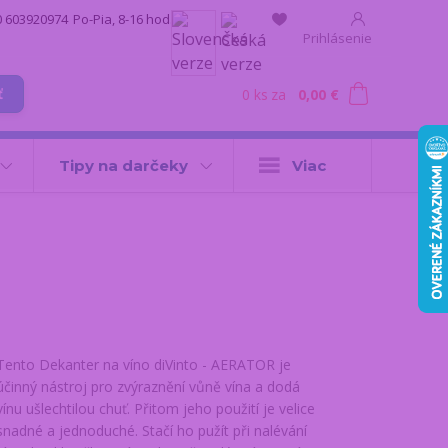
0 603920974
Po-Pia, 8-16 hod.
Prihlásenie
0
ks
za
0,00 €
ť
Tipy na darčeky
Viac
Tento Dekanter na víno diVinto - AERATOR je
účinný nástroj pro zvýraznění vůně vína a dodá
vínu ušlechtilou chuť. Přitom jeho použití je velice
snadné a jednoduché. Stačí ho pužít při nalévání