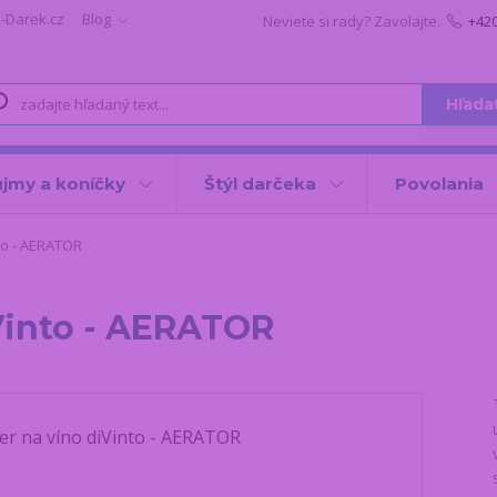
i-Darek.cz
Blog
Neviete si rady? Zavolajte.
+42
Hľada
jmy a koníčky
Štýl darčeka
Povolania
to - AERATOR
Vinto - AERATOR