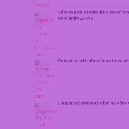
Súprava na otváranie a servírov
nabíjaním 27312
Rotujúca krištáľová karafa na ví
Elegantný drevený obal na víno 4