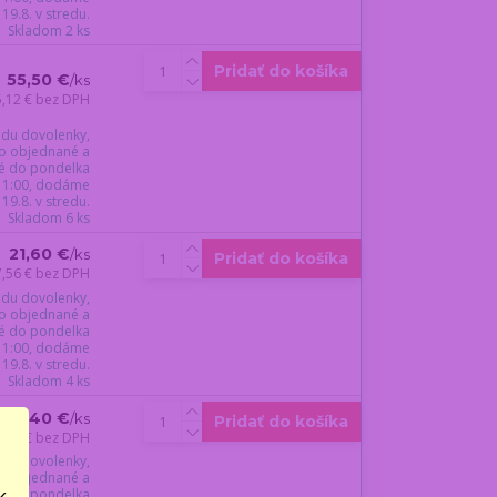
19.8. v stredu.
Skladom 2 ks
Pridať do košíka
55,50 €
/
ks
5,12 €
bez DPH
du dovolenky,
o objednané a
é do pondelka
 11:00, dodáme
19.8. v stredu.
Skladom 6 ks
21,60 €
/
ks
Pridať do košíka
7,56 €
bez DPH
du dovolenky,
o objednané a
é do pondelka
 11:00, dodáme
19.8. v stredu.
Skladom 4 ks
40,40 €
/
ks
Pridať do košíka
2,85 €
bez DPH
du dovolenky,
o objednané a
..
é do pondelka