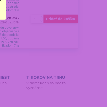
 11:00, dodáme
19.8. v stredu.
Skladom 3 ks
10,20 €
/
ks
Pridať do košíka
8,29 €
bez DPH
du dovolenky,
o objednané a
é do pondelka
 11:00, dodáme
19.8. v stredu.
Skladom 7 ks
IEST
11 ROKOV NA TRHU
í na
V darčekoch sa naozaj
vyznáme