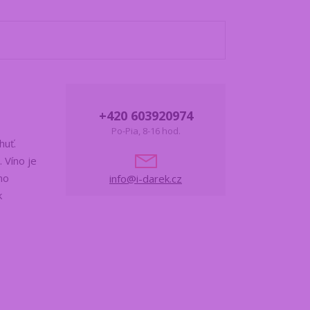
+420 603920974
Po-Pia, 8-16 hod.
huť.
. Víno je
ho
info@i-darek.cz
k