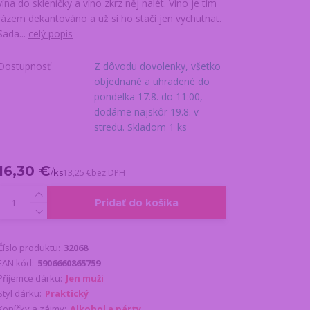
vína do skleničky a víno zkrz něj nalét. Víno je tím
rázem dekantováno a už si ho stačí jen vychutnat.
Sada...
celý popis
Dostupnosť
Z dôvodu dovolenky, všetko
objednané a uhradené do
pondelka 17.8. do 11:00,
dodáme najskôr 19.8. v
stredu. Skladom 1 ks
16,30 €
/
ks
13,25 €
bez DPH
Pridať do košíka
Číslo produktu:
32068
EAN kód:
5906660865759
Příjemce dárku:
Jen muži
Styl dárku:
Praktický
Koníčky a zájmy:
Alkohol a párty