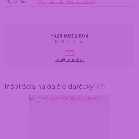
Typ dárku
Vychytávky do přírody a na cesty
+420 603920974
Po-Pia, 8-16 hod.
info@i-darek.cz
Inšpirácia na ďalšie darčeky
7