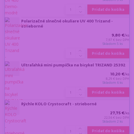
Pridať do košíka
Polarizačné slnečné okuliare UV 400 Trizand -
strieborné
9,80 €
/
ks
7,97 €
bez DPH
Skladom 5 ks
Pridať do košíka
Ultraľahká mini pumpička na bicykel TRIZAND 25392
10,20 €
/
ks
8,29 €
bez DPH
Skladom 6 ks
Pridať do košíka
Rýchle KOLO Crystocraft - strieborné
27,75 €
/
ks
22,56 €
bez DPH
Skladom 2 ks
Pridať do košíka