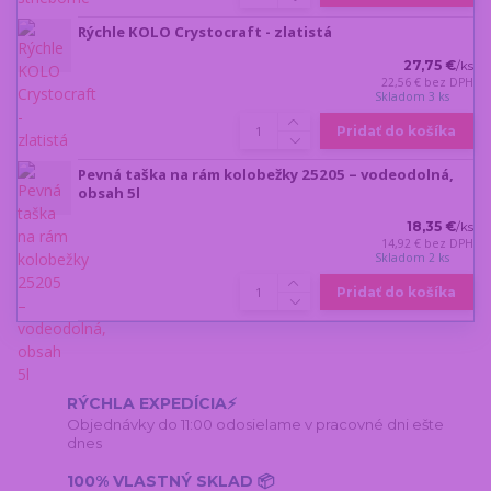
Rýchle KOLO Crystocraft - zlatistá
27,75 €
/
ks
22,56 €
bez DPH
Skladom 3 ks
Pridať do košíka
Pevná taška na rám kolobežky 25205 – vodeodolná,
obsah 5l
18,35 €
/
ks
14,92 €
bez DPH
Skladom 2 ks
Pridať do košíka
RÝCHLA EXPEDÍCIA⚡
Objednávky do 11:00 odosielame v pracovné dni ešte
dnes
100% VLASTNÝ SKLAD 📦