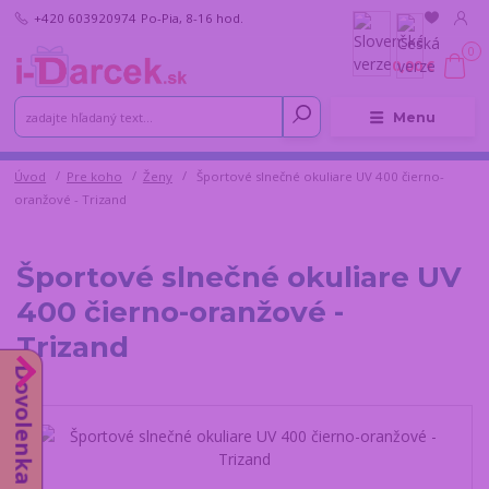
+420 603920974
Po-Pia, 8-16 hod.
0
0,00 €
Menu
Úvod
Pre koho
Ženy
Športové slnečné okuliare UV 400 čierno-
oranžové - Trizand
Športové slnečné okuliare UV
400 čierno-oranžové -
Trizand
Dovolenka od 10.8.