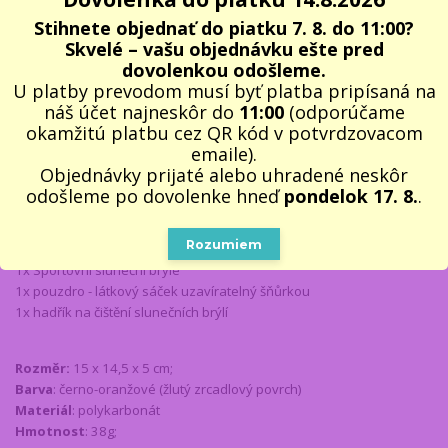
povrch, skrývají tedy nejen směr vašeho pohledu, ale
zlepší i
Stihnete objednať do piatku 7. 8. do 11:00?
viditelnost a kontrast
. Tyto
sluneční brýle
jsou
unisex
, proto je
Skvelé – vašu objednávku ešte pred
mohou nosit muži i ženy. Součástí balení je i
měkké pouzdro
v
dovolenkou odošleme.
podobě látkového sáčku s uzavíráním šňůrkou a jemný
hadřík na
U platby prevodom musí byť platba pripísaná na
čištění slunečních brýlí
.
náš účet najneskôr do
11:00
(odporúčame
Sportovní sluneční brýle UV 400 černo-oranžové – Trizand
okamžitú platbu cez QR kód v potvrdzovacom
doporučujeme jako praktický a módní dárek pro muže i ženy k
emaile).
narozeninám, k svátku nebo k Vánocům. Využijí se jak v létě, tak v
Objednávky prijaté alebo uhradené neskôr
zimě např. na horách. Dodáváme v hezké kartonové krabičce s
odošleme po dovolenke hneď
pondelok 17. 8.
.
vyobrazením
brýlí
, viz obrázky u produktu.
Rozumiem
Obsah balení:
1x Sportovní sluneční brýle
1x pouzdro - látkový sáček uzavíratelný šňůrkou
1x hadřík na čištění slunečních brýlí
Rozměr:
15 x 14,5 x 5 cm;
Barva
: černo-oranžové (žlutý zrcadlový povrch)
Materiál
: polykarbonát
Hmotnost
: 38g;