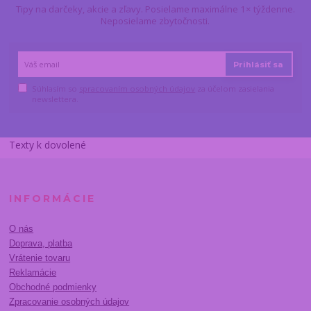
Tipy na darčeky, akcie a zľavy. Posielame maximálne 1× týždenne.
Neposielame zbytočnosti.
Prihlásiť sa
Súhlasím so
spracovaním osobných údajov
za účelom zasielania
newslettera.
Texty k dovolené
INFORMÁCIE
O nás
Doprava, platba
Vrátenie tovaru
Reklamácie
Obchodné podmienky
Zpracovanie osobných údajov