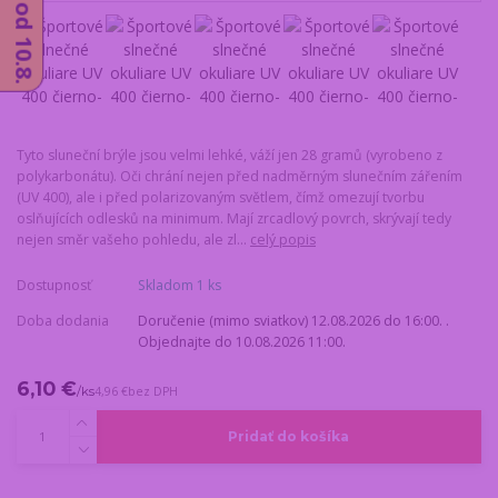
Tyto sluneční brýle jsou velmi lehké, váží jen 28 gramů (vyrobeno z
polykarbonátu). Oči chrání nejen před nadměrným slunečním zářením
(UV 400), ale i před polarizovaným světlem, čímž omezují tvorbu
oslňujících odlesků na minimum. Mají zrcadlový povrch, skrývají tedy
nejen směr vašeho pohledu, ale zl...
celý popis
Dostupnosť
Skladom 1 ks
Doba dodania
Doručenie (mimo sviatkov) 12.08.2026 do 16:00. .
Objednajte do 10.08.2026 11:00.
6,10 €
/
ks
4,96 €
bez DPH
Pridať do košíka