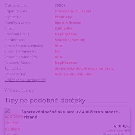
Číslo produktu:
33504
Příjemce dárku:
Unisex (muži i ženy)
Styl dárku:
Praktický
Koníčky a zájmy:
Sport a fitness
Sport:
Cyklistika
Povolání a role:
Nepřířazeno
K příležitosti:
Svátek / Jmeniny
Vhodné k narozeninám:
Ano
Vhodné k Valentýnu:
Ne
Vhodné k Vánocům:
Ano
Parametr Motiv:
Nepřiřazeno
Typ dárku:
Vychytávky do přírody a na cesty
Balení dárku:
Běžný komerční obal
Strážiť cenu / dostupnosť
Do obľúbených
Tipy na podobné darčeky
Športové slnečné okuliare UV 400 čierno-modré -
Trizand
6,10 €
/
ks
4,96 €
bez DPH
Skladom 3 ks