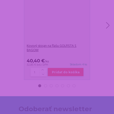
Kovový stojan na fľašu GOLFISTA S
Luxusný GOLFO
BAGOM
strieborný
40,40 €
25,70 €
/
ks
/
k
Skladom 4 ks
32,85 €
bez DPH
20,89 €
bez DP
Pridať do košíka
Odoberať newsletter