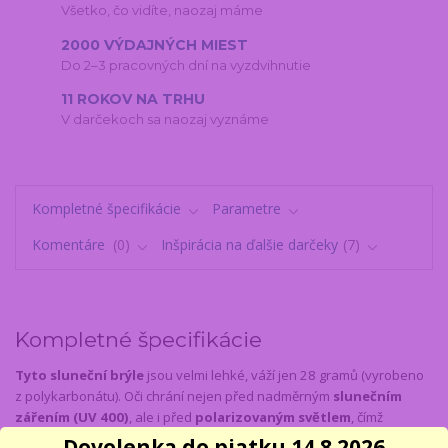
Všetko, čo vidíte, naozaj máme
2000 VÝDAJNÝCH MIEST
Do 2–3 pracovných dní na vyzdvihnutie
11 ROKOV NA TRHU
V darčekoch sa naozaj vyznáme
Kompletné špecifikácie
Parametre
Komentáre
0
Inšpirácia na ďalšie darčeky
7
Kompletné špecifikácie
Tyto sluneční brýle
jsou velmi lehké, váží jen 28 gramů (vyrobeno
z polykarbonátu). Oči chrání nejen před nadměrným
slunečním
zářením (UV 400)
, ale i před
polarizovaným světlem
, čímž
omezují tvorbu oslňujících odlesků na minimum. Mají zrcadlový
Dovolenka do piatku 14.8.2026