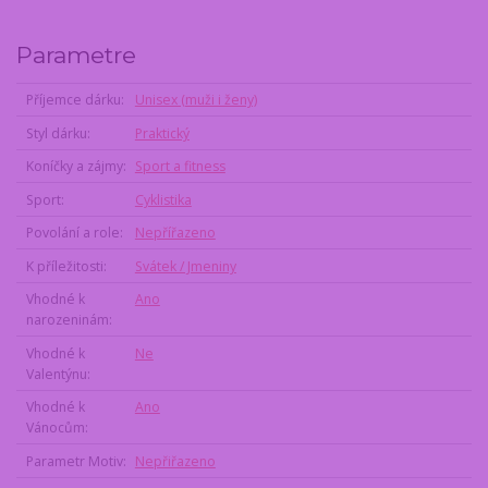
Parametre
Příjemce dárku
Unisex (muži i ženy)
Styl dárku
Praktický
Koníčky a zájmy
Sport a fitness
Sport
Cyklistika
Povolání a role
Nepřířazeno
K příležitosti
Svátek / Jmeniny
Vhodné k
Ano
narozeninám
Vhodné k
Ne
Valentýnu
Vhodné k
Ano
Vánocům
Parametr Motiv
Nepřiřazeno