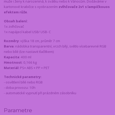
muže i ženy k narozeniná, k svátku nebo k Vánocům. Dodáváme v
kartonové krabičce s vyobrazením
zvlhčovače 2v1 s lampičkouos
efektem růže
.
Obsah balení:
1x zvlhčovač
1x napájecí kabel USB/ USB- C
Rozměry
: výška 18 cm, průměr 7 cm
Barva
: nádobka transparentní, vrzch bílý, světlo vícebarevné RGB
nebo bílé (lze nastavit tlačítkem)
Kapacita
: 400 ml
Hmotnost
: 0,166 kg
Materiál
: PS+ ABS + PP + PET
Technické parametry:
- osvětlení bílé nebo RGB
- doba provozu: 10h
- automatické vypnutí při prázdném zásobníku
Parametre