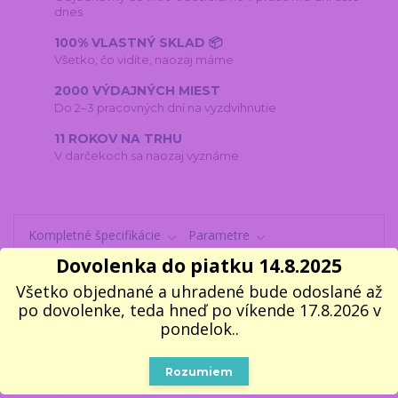
dnes
100% VLASTNÝ SKLAD 📦
Všetko, čo vidíte, naozaj máme
2000 VÝDAJNÝCH MIEST
Do 2–3 pracovných dní na vyzdvihnutie
11 ROKOV NA TRHU
V darčekoch sa naozaj vyznáme
Kompletné špecifikácie
Parametre
Dovolenka do piatku 14.8.2025
Komentáre
0
Inšpirácia na ďalšie darčeky
8
Všetko objednané a uhradené bude odoslané až
po dovolenke, teda hneď po víkende 17.8.2026 v
pondelok..
Kompletné špecifikácie
Rozumiem
Tento
zvlhčovač
kombinuje funkce
zvlhčovače vzduchu
a
LED