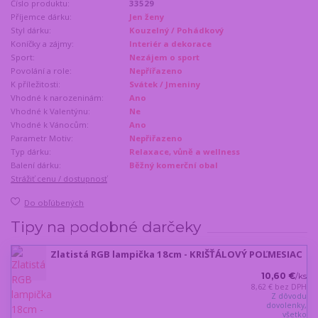
Číslo produktu:
33529
Příjemce dárku:
Jen ženy
Styl dárku:
Kouzelný / Pohádkový
Koníčky a zájmy:
Interiér a dekorace
Sport:
Nezájem o sport
Povolání a role:
Nepřířazeno
K příležitosti:
Svátek / Jmeniny
Vhodné k narozeninám:
Ano
Vhodné k Valentýnu:
Ne
Vhodné k Vánocům:
Ano
Parametr Motiv:
Nepřiřazeno
Typ dárku:
Relaxace, vůně a wellness
Balení dárku:
Běžný komerční obal
Strážiť cenu / dostupnosť
Do obľúbených
Tipy na podobné darčeky
Zlatistá RGB lampička 18cm - KRIŠŤÁLOVÝ POĽMESIAC
10,60 €
/
ks
8,62 €
bez DPH
Z dôvodu
dovolenky,
všetko