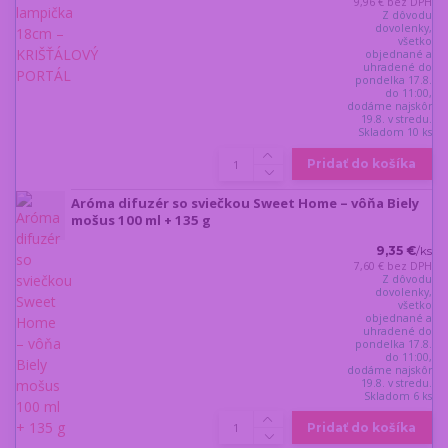
9,96 €
bez DPH
Z dôvodu
dovolenky,
všetko
objednané a
uhradené do
pondelka 17.8.
do 11:00,
dodáme najskôr
19.8. v stredu.
Skladom 10 ks
Pridať do košíka
Aróma difuzér so sviečkou Sweet Home – vôňa Biely
mošus 100 ml + 135 g
9,35 €
/
ks
7,60 €
bez DPH
Z dôvodu
dovolenky,
všetko
objednané a
uhradené do
pondelka 17.8.
do 11:00,
dodáme najskôr
19.8. v stredu.
Skladom 6 ks
Pridať do košíka