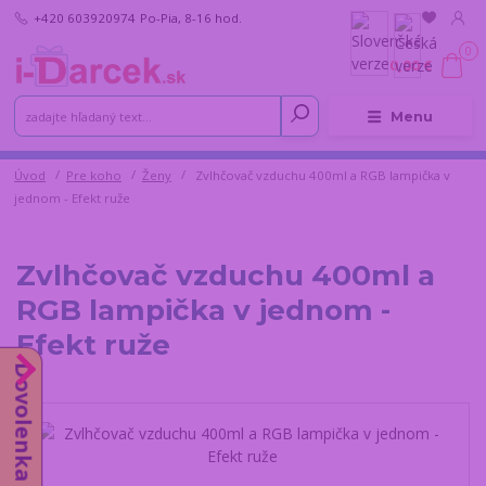
+420 603920974
Po-Pia, 8-16 hod.
0
0,00 €
Menu
Úvod
Pre koho
Ženy
Zvlhčovač vzduchu 400ml a RGB lampička v
jednom - Efekt ruže
Zvlhčovač vzduchu 400ml a
RGB lampička v jednom -
Efekt ruže
Dovolenka do 14.8.