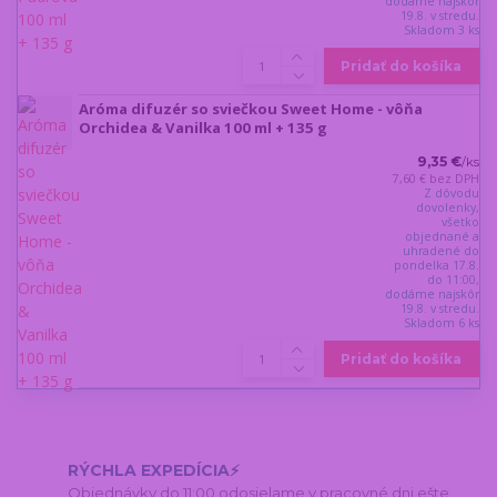
dodáme najskôr
19.8. v stredu.
Skladom 3 ks
Pridať do košíka
Aróma difuzér so sviečkou Sweet Home - vôňa
Orchidea & Vanilka 100 ml + 135 g
9,35 €
/
ks
7,60 €
bez DPH
Z dôvodu
dovolenky,
všetko
objednané a
uhradené do
pondelka 17.8.
do 11:00,
dodáme najskôr
19.8. v stredu.
Skladom 6 ks
Pridať do košíka
RÝCHLA EXPEDÍCIA⚡
Objednávky do 11:00 odosielame v pracovné dni ešte