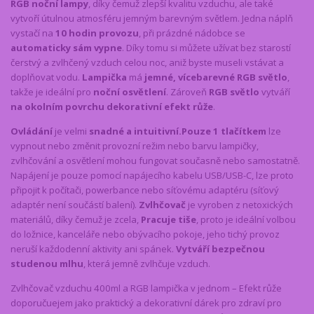
RGB noční lampy
, díky čemuž zlepší kvalitu vzduchu, ale také
vytvoří útulnou atmosféru jemným barevným světlem. Jedna náplň
vystačí na
10 hodin provozu
, při prázdné nádobce se
automaticky sám vypne
. Díky tomu si můžete užívat bez starostí
čerstvý a zvlhčený vzduch celou noc, aniž byste museli vstávat a
doplňovat vodu.
Lampička
má
jemné, vícebarevné RGB světlo
,
takže je ideální pro
noční osvětlení
. Zároveň
RGB světlo
vytváří
na okolním povrchu dekorativní efekt růže
.
Ovládání
je velmi
snadné a intuitivní.
Pouze 1 tlačítkem
lze
vypnout nebo změnit provozní režim nebo barvu lampičky,
zvlhčování a osvětlení mohou fungovat současně nebo samostatně.
Napájení je pouze pomocí napájecího kabelu USB/USB-C, lze proto
připojit k počítači, powerbance nebo síťovému adaptéru (síťový
adaptér není součástí balení).
Zvlhčovač
je vyroben z netoxických
materiálů, díky čemuž je zcela,
Pracuje tiše
, proto je ideální volbou
do ložnice, kanceláře nebo obývacího pokoje, jeho tichý provoz
neruší každodenní aktivity ani spánek.
Vytváří bezpečnou
studenou mlhu
, která jemně zvlhčuje vzduch.
Zvlhčovač vzduchu 400ml a RGB lampička v jednom – Efekt růže
doporučuejem jako praktický a dekorativní dárek pro zdraví pro