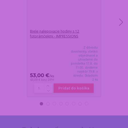
Biele nalepovacie hodiny s 12
Magnetický ve
fotorámčekmi - IMPRESSIONS
čiernočerven
Z dôvodu
dovolenky, všetko
objednané a
uhradené do
pondelka 17.8. do
11:00, dodáme
najskôr 19.8. v
53,00 €
40,80 €
stredu. Skladom
/
ks
/
k
2 ks
43,09 €
bez DPH
33,17 €
bez DP
Pridať do košíka