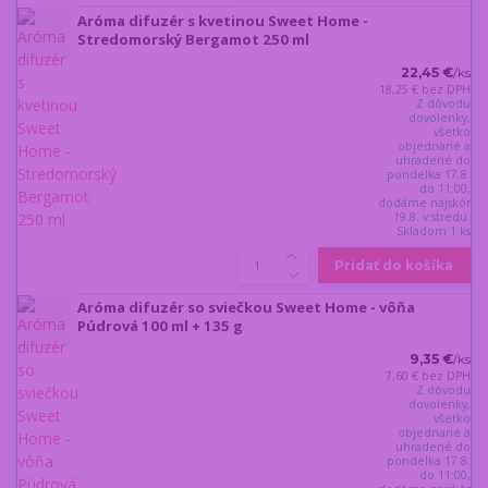
Aróma difuzér s kvetinou Sweet Home -
Stredomorský Bergamot 250 ml
22,45 €
/
ks
18,25 €
bez DPH
Z dôvodu
dovolenky,
všetko
objednané a
uhradené do
pondelka 17.8.
do 11:00,
dodáme najskôr
19.8. v stredu.
Skladom 1 ks
Pridať do košíka
Aróma difuzér so sviečkou Sweet Home - vôňa
Púdrová 100 ml + 135 g
9,35 €
/
ks
7,60 €
bez DPH
Z dôvodu
dovolenky,
všetko
objednané a
uhradené do
pondelka 17.8.
do 11:00,