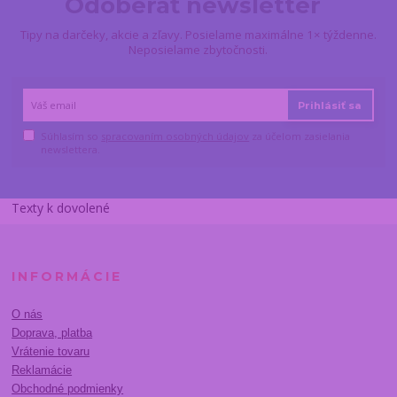
Odoberať newsletter
Tipy na darčeky, akcie a zľavy. Posielame maximálne 1× týždenne.
Neposielame zbytočnosti.
Prihlásiť sa
Súhlasím so
spracovaním osobných údajov
za účelom zasielania
newslettera.
Texty k dovolené
INFORMÁCIE
O nás
Doprava, platba
Vrátenie tovaru
Reklamácie
Obchodné podmienky