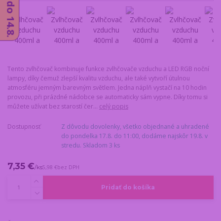
Tento zvlhčovač kombinuje funkce zvlhčovače vzduchu a LED RGB noční
lampy, díky čemuž zlepší kvalitu vzduchu, ale také vytvoří útulnou
atmosféru jemným barevným světlem. Jedna náplň vystačí na 10 hodin
provozu, při prázdné nádobce se automaticky sám vypne. Díky tomu si
můžete užívat bez starostí čer...
celý popis
Dostupnosť
Z dôvodu dovolenky, všetko objednané a uhradené
do pondelka 17.8. do 11:00, dodáme najskôr 19.8. v
stredu. Skladom 3 ks
7,35 €
/
ks
5,98 €
bez DPH
Pridať do košíka