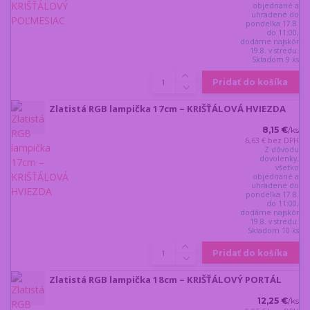
objednané a
uhradené do
pondelka 17.8.
do 11:00,
dodáme najskôr
19.8. v stredu.
Skladom 9 ks
Pridať do košíka
Zlatistá RGB lampička 17cm – KRIŠŤÁLOVÁ HVIEZDA
8,15 €
/
ks
6,63 €
bez DPH
Z dôvodu
dovolenky,
všetko
objednané a
uhradené do
pondelka 17.8.
do 11:00,
dodáme najskôr
19.8. v stredu.
Skladom 10 ks
Pridať do košíka
Zlatistá RGB lampička 18cm – KRIŠŤÁLOVÝ PORTÁL
12,25 €
/
ks