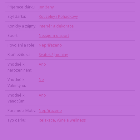
Příjemce dárku
Jen ženy
Styl dárku
Kouzelný / Pohádkový
Koníčky a zájmy
Interiér a dekorace
Sport
Nezájem o sport
Povolání a role
Nepřířazeno
K příležitosti
Svátek / Jmeniny
Vhodné k
Ano
narozeninám
Vhodné k
Ne
Valentýnu
Vhodné k
Ano
Vánocům
Parametr Motiv
Nepřiřazeno
Typ dárku
Relaxace, vůně a wellness