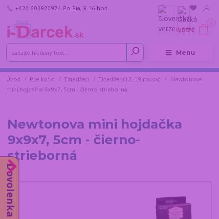
+420 603920974
Po-Pia, 8-16 hod.
0
0,00 €
Menu
Úvod
Pre koho
Tínedžeri
Tínedžer (12–19 rokov)
Newtonova
mini hojdačka 9x9x7, 5cm - čierno-strieborná
Newtonova mini hojdačka
9x9x7, 5cm - čierno-
strieborná
Dovolenka do 14.8.