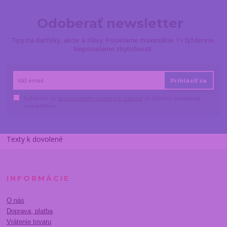
Odoberať newsletter
Tipy na darčeky, akcie a zľavy. Posielame maximálne 1× týždenne.
Neposielame zbytočnosti.
Prihlásiť sa
Súhlasím so
spracovaním osobných údajov
za účelom zasielania
newslettera.
Texty k dovolené
INFORMÁCIE
O nás
Doprava, platba
Vrátenie tovaru