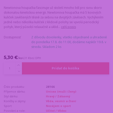
Newtonova houpačka fascinuje už století mnoho lidí pro svou skoro
dokonalou kinetickou energii. Newtonova houpačka má 5 kovových
kuliček zavěšených těsně za sebou na dvojitých závěsech. Vychýlením
jedné nebo několika kuliček z klidové polohy se vyvolá periodický
pohyb, který působí relaxačně a uklid...
celý popis
Dostupnosť
Z dôvodu dovolenky, všetko objednané a uhradené
do pondelka 17.8. do 11:00, dodáme najskôr 19.8. v
stredu. Skladom 2 ks
5,30 €
/
ks
4,31 €
bez DPH
Pridať do košíka
Číslo produktu:
28166
Příjemce dárku:
Unisex (muži i ženy)
Styl dárku:
Hravý / Zábavný
Koníčky a zájmy:
Věda, vesmír a čtení
Sport:
Nezájem o sport
Povolání a role:
Učitel / Vědec