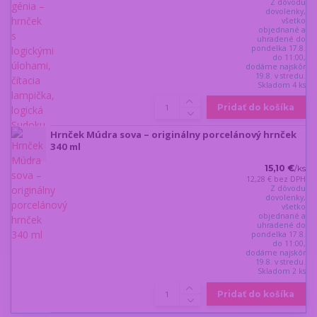
Z dôvodu
dovolenky,
všetko
objednané a
uhradené do
pondelka 17.8.
do 11:00,
dodáme najskôr
19.8. v stredu.
Skladom 4 ks
Pridať do košíka
Hrnček Múdra sova – originálny porcelánový hrnček
340 ml
15,10 €
/
ks
12,28 €
bez DPH
Z dôvodu
dovolenky,
všetko
objednané a
uhradené do
pondelka 17.8.
do 11:00,
dodáme najskôr
19.8. v stredu.
Skladom 2 ks
Pridať do košíka