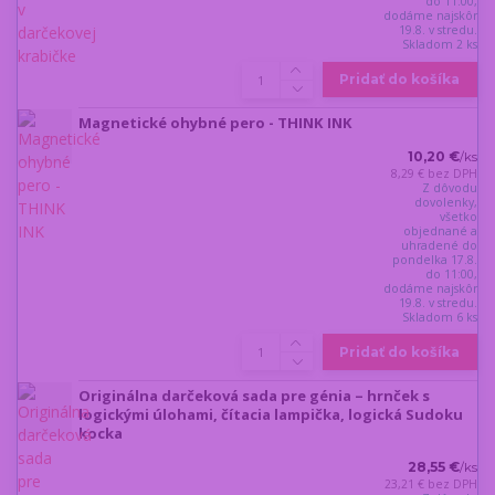
do 11:00,
dodáme najskôr
19.8. v stredu.
Skladom 2 ks
Pridať do košíka
Magnetické ohybné pero - THINK INK
10,20 €
/
ks
8,29 €
bez DPH
Z dôvodu
dovolenky,
všetko
objednané a
uhradené do
pondelka 17.8.
do 11:00,
dodáme najskôr
19.8. v stredu.
Skladom 6 ks
Pridať do košíka
Originálna darčeková sada pre génia – hrnček s
logickými úlohami, čítacia lampička, logická Sudoku
kocka
28,55 €
/
ks
23,21 €
bez DPH