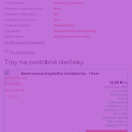
K příležitosti:
Svátek / Jmeniny
Vhodné k narozeninám:
Ano
Vhodné k Valentýnu:
Ne
Vhodné k Vánocům:
Ano
Parametr Motiv:
Nepřiřazeno
Typ dárku:
Kancelářské vychytávky
Balení dárku:
Běžný komerční obal
Strážiť cenu / dostupnosť
Do obľúbených
Tipy na podobné darčeky
Newtonova hojdačka strieborná - 15cm
12,25 €
/
ks
9,96 €
bez DPH
Z dôvodu
dovolenky,
všetko
objednané a
uhradené do
pondelka 17.8.
do 11:00,
dodáme najskôr
19.8. v stredu.
Skladom 10 ks