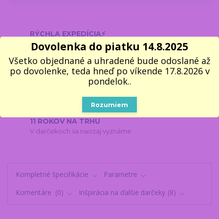
RÝCHLA EXPEDÍCIA⚡
Objednávky do 11:00 odosielame v pracovné dni ešte
Dovolenka do piatku 14.8.2025
dnes
Všetko objednané a uhradené bude odoslané až
100% VLASTNÝ SKLAD 📦
po dovolenke, teda hneď po víkende 17.8.2026 v
Všetko, čo vidíte, naozaj máme
pondelok..
2000 VÝDAJNÝCH MIEST
Do 2–3 pracovných dní na vyzdvihnutie
Rozumiem
11 ROKOV NA TRHU
V darčekoch sa naozaj vyznáme
Kompletné špecifikácie
Parametre
Komentáre
0
Inšpirácia na ďalšie darčeky
8