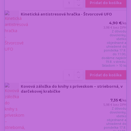
Pridať do košíka
Kinetická antistresová hračka - Štvorcové UFO
4,90 €
/
ks
3,98 €
bez DPH
Z dôvodu
dovolenky,
všetko
objednané a
uhradené do
pondelka 17.8.
do 11:00,
dodáme najskôr
19.8. v stredu.
Skladom > 10 ks
Pridať do košíka
Kovová záložka do knihy s príveskom – strieborná, v
darčekovej krabičke
7,35 €
/
ks
5,98 €
bez DPH
Z dôvodu
dovolenky,
všetko
objednané a
uhradené do
pondelka 17.8.