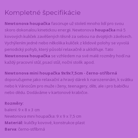
Kompletné špecifikácie
Newtonova houpačka
fascinuje už století mnoho lidí pro svou
skoro dokonalou kinetickou energii. Newtonova
houpačka
má 5
kovových kuliček zavěšených těsně za sebou na dvojitých závěsech.
Vychýlením jedné nebo několika kuliček z klidové polohy se vyvolá
periodický pohyb, který působí relaxačně a uklidňuje. Tato
Newtonova houpačka
se vzhledem na své malé rozměry hodí na
každý pracovní stůl, psací stůl, noční stolík apod.
Newtonova mini houpačka 9x9x7,5cm - černo-stříbrná
doporučujeme jako relaxační a hravý dárek k narozeninám, k svátku
nebo k Vánocům pro muže i ženy, teenagery, děti, ale i pro babičku
nebo dědu. Dodáváme v kartonové krabičce.
Rozměry:
balení: 9 x 8 x 3 cm
Newtonova mini houpačka: 9 x 9 x 7,5 cm
Materiál:
kuličky kovové, konstrukce plast
Barva
: černo-stříbrná