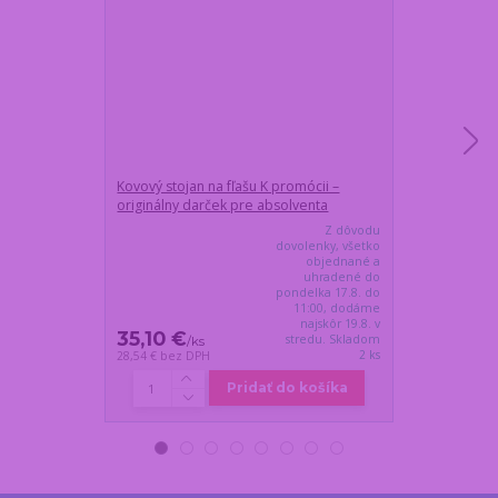
Kovový stojan na fľašu K promócii –
Mimozemský dr
originálny darček pre absolventa
Z dôvodu
dovolenky, všetko
objednané a
uhradené do
pondelka 17.8. do
11:00, dodáme
najskôr 19.8. v
35,10 €
24,45 €
stredu. Skladom
/
ks
/
k
2 ks
28,54 €
bez DPH
19,88 €
bez DP
Pridať do košíka