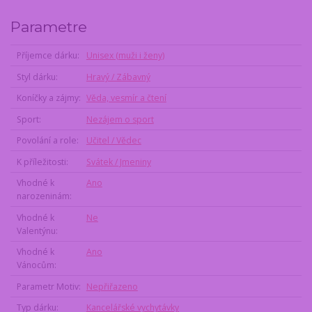
Parametre
Příjemce dárku
Unisex (muži i ženy)
Styl dárku
Hravý / Zábavný
Koníčky a zájmy
Věda, vesmír a čtení
Sport
Nezájem o sport
Povolání a role
Učitel / Vědec
K příležitosti
Svátek / Jmeniny
Vhodné k
Ano
narozeninám
Vhodné k
Ne
Valentýnu
Vhodné k
Ano
Vánocům
Parametr Motiv
Nepřiřazeno
Typ dárku
Kancelářské vychytávky