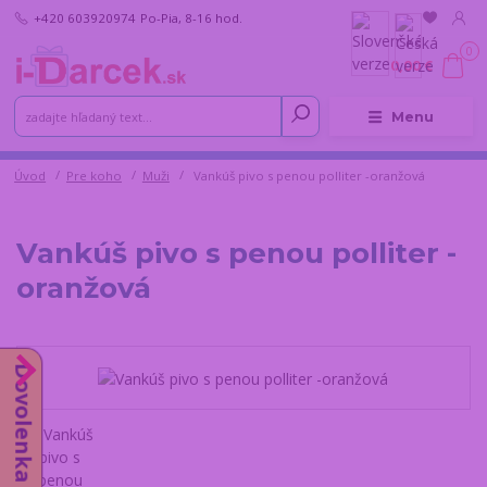
+420 603920974
Po-Pia, 8-16 hod.
0
0,00 €
Menu
Úvod
Pre koho
Muži
Vankúš pivo s penou polliter -oranžová
Vankúš pivo s penou polliter -
oranžová
Dovolenka do 14.8.