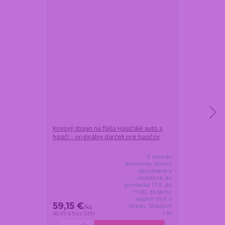
Kovový stojan na fľašu Hasičské auto s
Darčeková fľaš
hasiči – originálny darček pre hasičov
HASIČSKÉ AUTO
Z dôvodu
dovolenky, všetko
objednané a
uhradené do
pondelka 17.8. do
11:00, dodáme
najskôr 19.8. v
59,15 €
55,50 €
stredu. Skladom
/
ks
/
ks
1 ks
48,09 €
bez DPH
45,12 €
bez DP