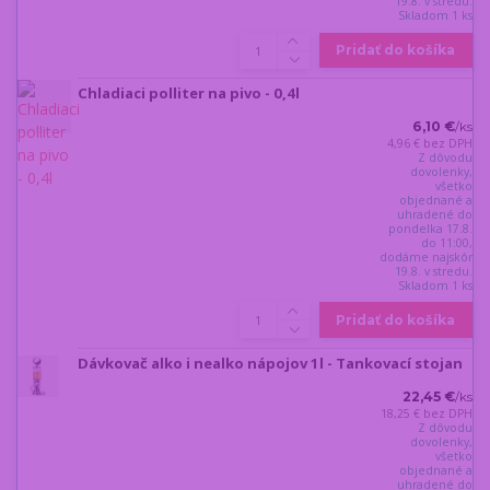
19.8. v stredu.
Skladom 1 ks
Pridať do košíka
Chladiaci polliter na pivo - 0,4l
6,10 €
/
ks
4,96 €
bez DPH
Z dôvodu
dovolenky,
všetko
objednané a
uhradené do
pondelka 17.8.
do 11:00,
dodáme najskôr
19.8. v stredu.
Skladom 1 ks
Pridať do košíka
Dávkovač alko i nealko nápojov 1l - Tankovací stojan
22,45 €
/
ks
18,25 €
bez DPH
Z dôvodu
dovolenky,
všetko
objednané a
uhradené do