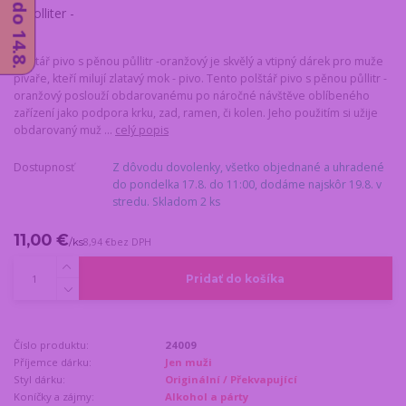
Polštář pivo s pěnou půllitr -oranžový je skvělý a vtipný dárek pro muže
pivaře, kteří milují zlatavý mok - pivo. Tento polštář pivo s pěnou půllitr -
oranžový poslouží obdarovanému po náročné návštěve oblíbeného
zařízení jako podpora krku, zad, ramen, či kolen. Jeho použitím si užije
obdarovaný muž ...
celý popis
Dostupnosť
Z dôvodu dovolenky, všetko objednané a uhradené
do pondelka 17.8. do 11:00, dodáme najskôr 19.8. v
stredu. Skladom 2 ks
11,00 €
/
ks
8,94 €
bez DPH
Pridať do košíka
Číslo produktu:
24009
Příjemce dárku:
Jen muži
Styl dárku:
Originální / Překvapující
Koníčky a zájmy:
Alkohol a párty