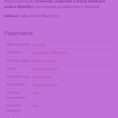
Dopuružujeme jako
praktický, originální a vtipný dárek pro
muže a dědečky
k narozeninám, k svátku nebo k Vánocům.
Velikost
: výška 50cm, šířka 30 cm
Parametre
Příjemce dárku
Jen muži
Styl dárku
Originální / Překvapující
Koníčky a zájmy
Alkohol a párty
Sport
Nezájem o sport
Povolání a role
Nepřířazeno
K příležitosti
Svátek / Jmeniny
Vhodné k
Ano
narozeninám
Vhodné k
Ano
Valentýnu