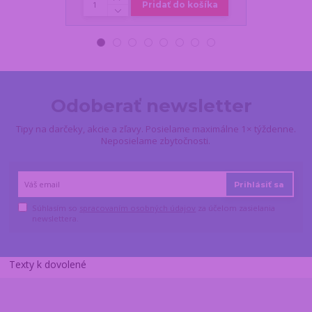
Pridať do košíka
Odoberať newsletter
Tipy na darčeky, akcie a zľavy. Posielame maximálne 1× týždenne.
Neposielame zbytočnosti.
Prihlásiť sa
Súhlasím so
spracovaním osobných údajov
za účelom zasielania
newslettera.
Texty k dovolené