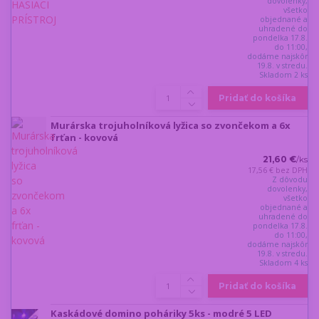
dovolenky,
všetko
objednané a
uhradené do
pondelka 17.8.
do 11:00,
dodáme najskôr
19.8. v stredu.
Skladom 2 ks
Pridať do košíka
Murárska trojuholníková lyžica so zvončekom a 6x
frťan - kovová
21,60 €
/
ks
17,56 €
bez DPH
Z dôvodu
dovolenky,
všetko
objednané a
uhradené do
pondelka 17.8.
do 11:00,
dodáme najskôr
19.8. v stredu.
Skladom 4 ks
Pridať do košíka
Kaskádové domino poháriky 5ks - modré 5 LED