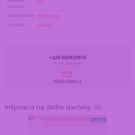
Vhodné k
Ano
Vánocům
Parametr Motiv
Nepřiřazeno
Typ dárku
Polštářky
+420 603920974
Po-Pia, 8-16 hod.
info@i-darek.cz
Inšpirácia na ďalšie darčeky
8
Novinka