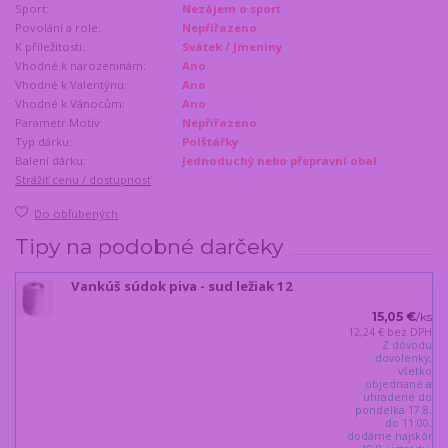
Sport:
Nezájem o sport
Povolání a role:
Nepřířazeno
K příležitosti:
Svátek / Jmeniny
Vhodné k narozeninám:
Ano
Vhodné k Valentýnu:
Ano
Vhodné k Vánocům:
Ano
Parametr Motiv:
Nepřiřazeno
Typ dárku:
Polštářky
Balení dárku:
Jednoduchý nebo přepravní obal
Strážiť cenu / dostupnosť
Do obľúbených
Tipy na podobné darčeky
Vankúš súdok piva - sud ležiak 12
15,05 €
/
ks
12,24 €
bez DPH
Z dôvodu
dovolenky,
všetko
objednané a
uhradené do
pondelka 17.8.
do 11:00,
dodáme najskôr