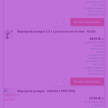
pondelka 17.8.
do 11:00,
dodáme najskôr
19.8. v stredu.
Skladom 2 ks
Pridať do košíka
Nápojová pumpa 3,5 l s priestorom na ľad - GUĽA
28,15 €
/
ks
22,89 €
bez DPH
Z dôvodu
dovolenky,
všetko
objednané a
uhradené do
pondelka 17.8.
do 11:00,
dodáme najskôr
19.8. v stredu.
Skladom 3 ks
Pridať do košíka
Nápojová pumpa - HASIACI PRÍSTROJ
27,35 €
/
ks
22,24 €
bez DPH
Z dôvodu