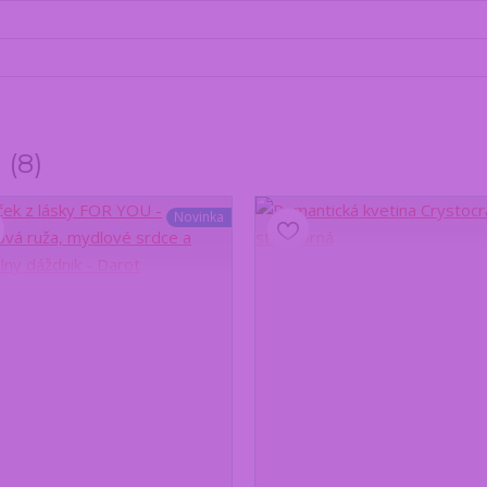
y
8
Novinka