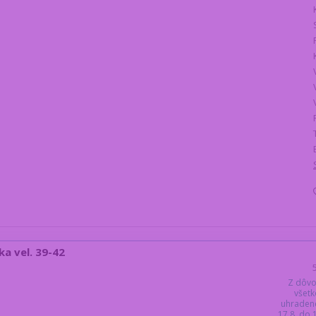
a vel. 39-42
Z dôvo
všetk
uhraden
17.8. do