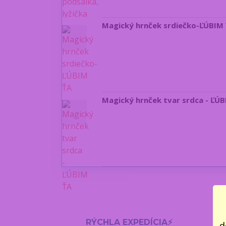
Magický hrnček srdiečko-ĽÚBIM
Magický hrnček tvar srdca - ĽÚ
RÝCHLA EXPEDÍCIA⚡
d