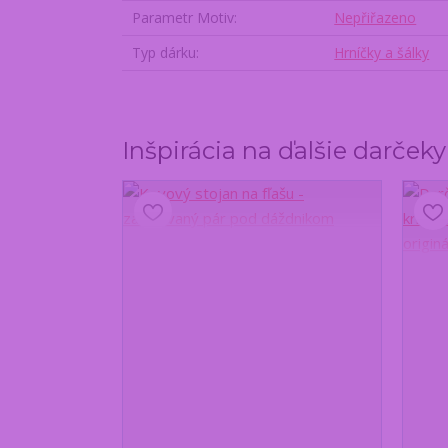
Parametr Motiv
Nepřiřazeno
Typ dárku
Hrníčky a šálky
Inšpirácia na ďalšie darček