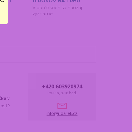
IEST
11 ROKOV NA TRHU
í na
V darčekoch sa naozaj
vyznáme
+420 603920974
Po-Pia, 8-16 hod.
čka
v
rostě
info@i-darek.cz