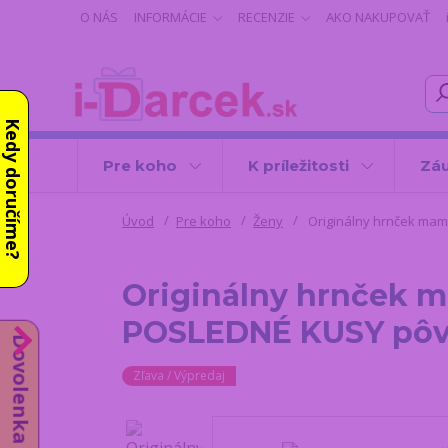
O NÁS
INFORMÁCIE
RECENZIE
AKO NAKUPOVAŤ
Kedy doručíme?
Pre koho
K príležitosti
Záu
Úvod
Pre koho
Ženy
Originálny hrnček mam
Originálny hrnček m
POSLEDNÉ KUSY pôv
Dovolenka do 14.8.
Zľava / Výpredaj