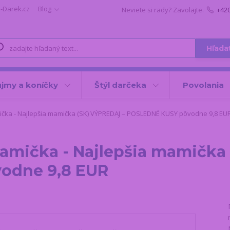
i-Darek.cz
Blog
Neviete si rady? Zavolajte.
+42
Hľada
jmy a koníčky
Štýl darčeka
Povolania
ička - Najlepšia mamička (SK) VÝPREDAJ – POSLEDNÉ KUSY pôvodne 9,8 EU
amička - Najlepšia mamička
odne 9,8 EUR