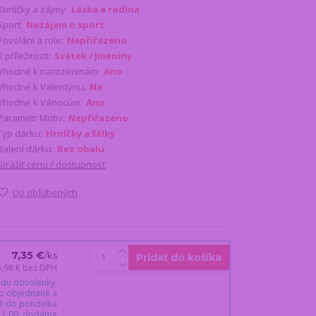
Koníčky a zájmy:
Láska a rodina
Sport:
Nezájem o sport
Povolání a role:
Nepřířazeno
K příležitosti:
Svátek / Jmeniny
Vhodné k narozeninám:
Ano
Vhodné k Valentýnu:
Ne
Vhodné k Vánocům:
Ano
Parametr Motiv:
Nepřiřazeno
Typ dárku:
Hrníčky a šálky
Balení dárku:
Bez obalu
Strážiť cenu / dostupnosť
Do obľúbených
7,35 €
/
ks
Pridať do košíka
5,98 €
bez DPH
du dovolenky,
o objednané a
é do pondelka
 11:00, dodáme