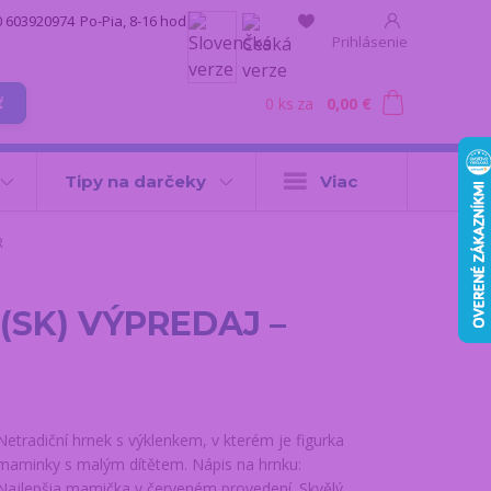
0 603920974
Po-Pia, 8-16 hod.
Prihlásenie
0
ks
za
0,00 €
ť
Tipy na darčeky
Viac
R
 (SK) VÝPREDAJ –
Netradiční hrnek s výklenkem, v kterém je figurka
maminky s malým dítětem. Nápis na hrnku:
Najlepšia mamička v červeném provedení. Skvělý