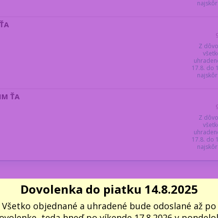
najskôr 
 ŤA
Z dôvo
všetk
uhraden
17.8. do
najskôr 
BIM ŤA
Z dôvo
všetk
uhraden
17.8. do
najskôr 
Dovolenka do piatku 14.8.2025
Všetko objednané a uhradené bude odoslané až po
ovolenke, teda hneď po víkende 17.8.2026 v pondelok