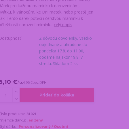
dárek pro každou maminku k narozeninám,
svátku, k Vánocům, ke Dni matek, nebo prostě jen
tak. Tento dárek potěší i čerstvou maminku k
příležitosti narození mimink...
celý popis
Dostupnosť
Z dôvodu dovolenky, všetko
objednané a uhradené do
pondelka 17.8. do 11:00,
dodáme najskôr 19.8. v
stredu. Skladom 2 ks
6,10 €
/
ks
4,96 €
bez DPH
Pridať do košíka
Číslo produktu:
31021
Příjemce dárku:
Jen ženy
Styl dárku:
Personalizovaný / Osobní