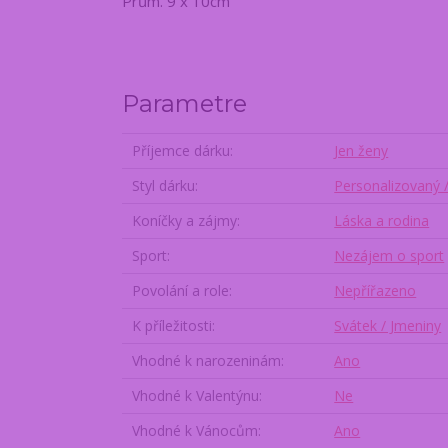
Prům. 9 x 10cm
Parametre
Příjemce dárku
Jen ženy
Styl dárku
Personalizovaný 
Koníčky a zájmy
Láska a rodina
Sport
Nezájem o sport
Povolání a role
Nepřířazeno
K příležitosti
Svátek / Jmeniny
Vhodné k narozeninám
Ano
Vhodné k Valentýnu
Ne
Vhodné k Vánocům
Ano