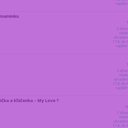
najskôr 
o maminku
Z dôvo
všetk
uhraden
17.8. do
najskôr 
Z dôvo
všetk
uhraden
17.8. do
najskôr 
žička a kľúčenka – My Love ?
1
Z dôvo
všetk
uhraden
17.8. do