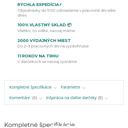
RÝCHLA EXPEDÍCIA⚡
Objednávky do 11:00 odosielame v pracovné dni ešte
dnes
100% VLASTNÝ SKLAD 📦
Všetko, čo vidíte, naozaj máme
2000 VÝDAJNÝCH MIEST
Do 2–3 pracovných dní na vyzdvihnutie
11 ROKOV NA TRHU
V darčekoch sa naozaj vyznáme
Kompletné špecifikácie
Parametre
Komentáre
0
Inšpirácia na ďalšie darčeky
8
Kompletné špecifikácie