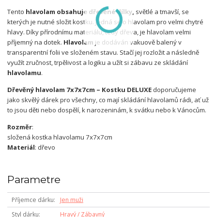
Tento
hlavolam obsahuje dřevěné dílky,
světlé a tmavší, se
kterých je nutné složit kostku. Jedná se o hlavolam pro velmi chytré
hlavy. Díky přírodnímu materiálu, tedy dřeva, je hlavolam velmi
příjemný na dotek.
Hlavolam
je dodáván vakuově balený v
transparentní folii ve složeném stavu. Stačí jej rozložit a následně
využít zručnost, trpělivost a logiku a užít si zábavu ze skládání
hlavolamu
.
Dřevěný hlavolam 7x7x7cm – Kostku DELUXE
doporučujeme
jako skvělý dárek pro všechny, co mají skládání hlavolamů rádi, ať už
to jsou děti nebo dospělí, k narozeninám, k svátku nebo k Vánocům.
Rozměr
:
složená kostka hlavolamu 7x7x7cm
Materiál
: dřevo
Parametre
Příjemce dárku
Jen muži
Styl dárku
Hravý / Zábavný