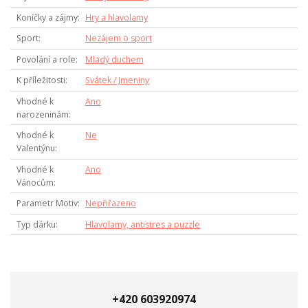
Koníčky a zájmy
Hry a hlavolamy
Sport
Nezájem o sport
Povolání a role
Mladý duchem
K příležitosti
Svátek / Jmeniny
Vhodné k
Ano
narozeninám
Vhodné k
Ne
Valentýnu
Vhodné k
Ano
Vánocům
Parametr Motiv
Nepřiřazeno
Typ dárku
Hlavolamy, antistres a puzzle
+420 603920974