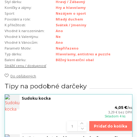
Styl dárku:
Hravý / Zábavný
Koníčky a zájmy:
Hry a hlavolamy
Sport:
Nezájem o sport
Povolání a role:
Mladý duchem
K příležitosti:
Svátek / Jmeniny
Vhodné k narozeninám:
Ano
Vhodné k Valentýnu:
Ne
Vhodné k Vánocům:
Ano
Parametr Motiv:
Nepřiřazeno
Typ dárku:
Hlavolamy, antistres a puzzle
Balení dárku:
Běžný komerční obal
Strážiť cenu / dostupnosť
Do obľúbených
Tipy na podobné darčeky
Sudoku kocka
4,05 €
/
ks
3,29 €
bez DPH
Skladom 4 ks
Pridať do košíka