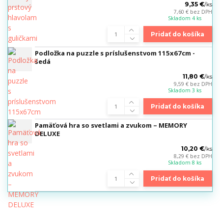
9,35 €
/
ks
7,60 €
bez DPH
Skladom 4 ks
Pridať do košíka
Podložka na puzzle s príslušenstvom 115x67cm -
šedá
11,80 €
/
ks
9,59 €
bez DPH
Skladom 3 ks
Pridať do košíka
Pamäťová hra so svetlami a zvukom – MEMORY
DELUXE
10,20 €
/
ks
8,29 €
bez DPH
Skladom 8 ks
Pridať do košíka