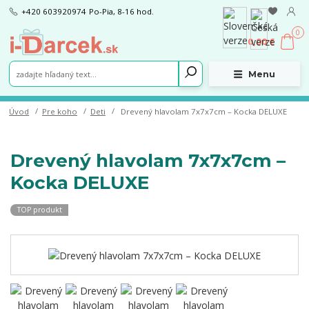
+420 603920974
Po-Pia, 8-16 hod.
0
0,00 €
Menu
Úvod
Pre koho
Deti
Drevený hlavolam 7x7x7cm – Kocka DELUXE
Drevený hlavolam 7x7x7cm –
Kocka DELUXE
TOP produkt