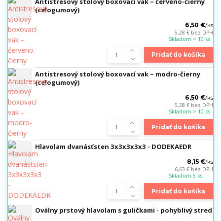
Antistresový stolový boxovací vak – červeno-čierny
(celogumový)
6,50 €
/
ks
5,28 €
bez DPH
Skladom > 10 ks
Pridať do košíka
Antistresový stolový boxovací vak – modro-čierny
(celogumový)
6,50 €
/
ks
5,28 €
bez DPH
Skladom > 10 ks
Pridať do košíka
Hlavolam dvanásťsten 3x3x3x3x3 - DODEKAEDR
8,15 €
/
ks
6,63 €
bez DPH
Skladom 5 ks
Pridať do košíka
Oválny prstový hlavolam s guličkami - pohyblivý stred