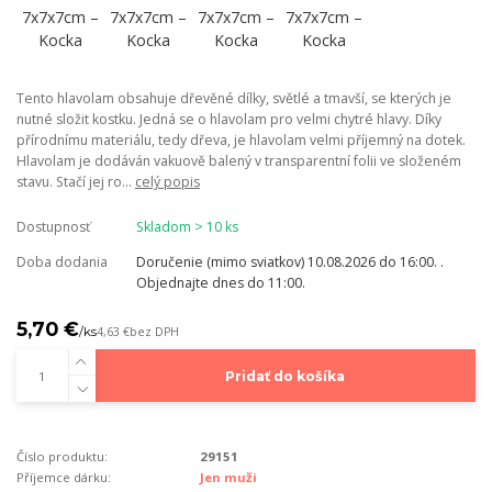
Tento hlavolam obsahuje dřevěné dílky, světlé a tmavší, se kterých je
nutné složit kostku. Jedná se o hlavolam pro velmi chytré hlavy. Díky
přírodnímu materiálu, tedy dřeva, je hlavolam velmi příjemný na dotek.
Hlavolam je dodáván vakuově balený v transparentní folii ve složeném
stavu. Stačí jej ro...
celý popis
Dostupnosť
Skladom > 10 ks
Doba dodania
Doručenie (mimo sviatkov) 10.08.2026 do 16:00. .
Objednajte dnes do 11:00.
5,70 €
/
ks
4,63 €
bez DPH
Pridať do košíka
Číslo produktu:
29151
Příjemce dárku:
Jen muži