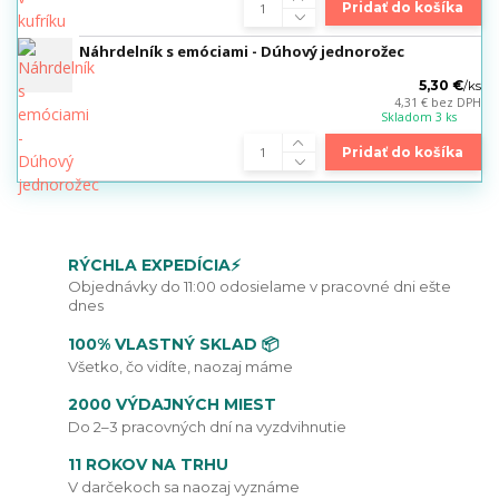
Pridať do košíka
Náhrdelník s emóciami - Dúhový jednorožec
5,30 €
/
ks
4,31 €
bez DPH
Skladom 3 ks
Pridať do košíka
RÝCHLA EXPEDÍCIA⚡
Objednávky do 11:00 odosielame v pracovné dni ešte
dnes
100% VLASTNÝ SKLAD 📦
Všetko, čo vidíte, naozaj máme
2000 VÝDAJNÝCH MIEST
Do 2–3 pracovných dní na vyzdvihnutie
11 ROKOV NA TRHU
V darčekoch sa naozaj vyznáme