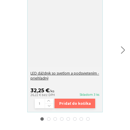
LED dáždnik so svetlom a podsvietením -
Batoh z neopre
priehľadný
mačka
32,25 €
15,90 €
/
ks
/
ks
Skladom 3 ks
26,22 €
bez DPH
12,93 €
bez DP
Pridať do košíka