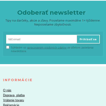
Odoberať newsletter
Tipy na darčeky, akcie a zľavy. Posielame maximálne 1× týždenne.
Neposielame zbytočnosti.
Prihlásiť sa
Súhlasím so
spracovaním osobných údajov
za účelom zasielania
newslettera.
INFORMÁCIE
O nás
Doprava, platba
Vrátenie tovaru
Reklamácie