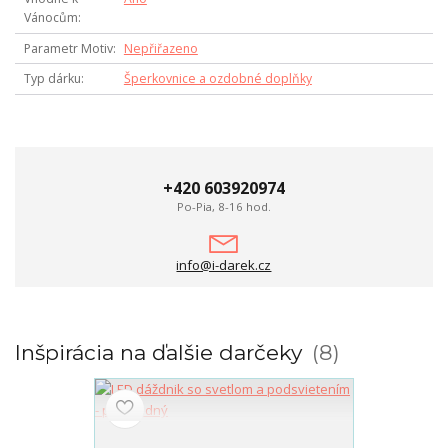
Vánocům
Parametr Motiv
Nepřiřazeno
Typ dárku
Šperkovnice a ozdobné doplňky
+420 603920974
Po-Pia, 8-16 hod.
info@i-darek.cz
Inšpirácia na ďalšie darčeky
8