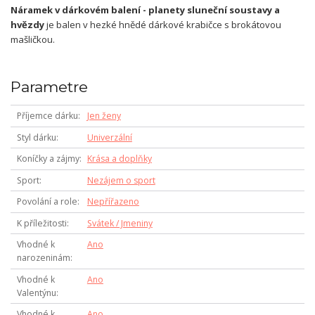
Náramek v dárkovém balení - planety sluneční soustavy a
hvězdy
je balen v hezké hnědé dárkové krabičce s brokátovou
mašličkou.
Parametre
Příjemce dárku
Jen ženy
Styl dárku
Univerzální
Koníčky a zájmy
Krása a doplňky
Sport
Nezájem o sport
Povolání a role
Nepřířazeno
K příležitosti
Svátek / Jmeniny
Vhodné k
Ano
narozeninám
Vhodné k
Ano
Valentýnu
Vhodné k
Ano