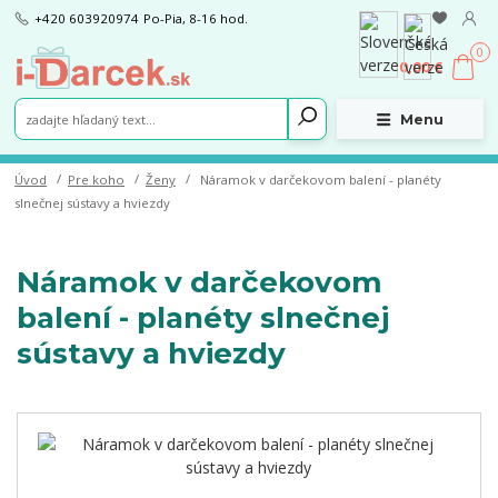
+420 603920974
Po-Pia, 8-16 hod.
0
0,00 €
Menu
Úvod
Pre koho
Ženy
Náramok v darčekovom balení - planéty
slnečnej sústavy a hviezdy
Náramok v darčekovom
balení - planéty slnečnej
sústavy a hviezdy