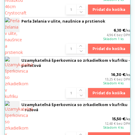
Pridať do košíka
Perla želania v ulite, naušnice a prstienok
6,10 €
/
ks
4,96 €
bez DPH
Skladom 1 ks
Pridať do košíka
Uzamykateľná šperkovnica so zrkadielkom v kufríku -
perleťová
16,30 €
/
ks
13,25 €
bez DPH
Skladom 4 ks
Pridať do košíka
Uzamykateľná šperkovnica so zrkadielkom v kufríku
– ružová
15,50 €
/
ks
12,60 €
bez DPH
Skladom 4 ks