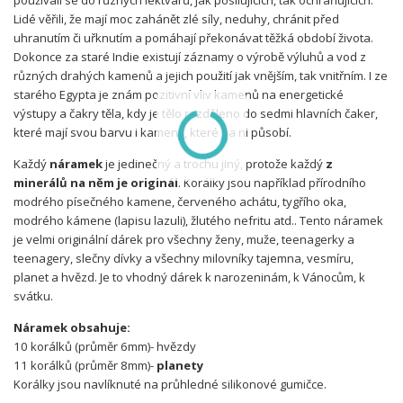
používali se do různých lektvarů, jak posilujících, tak ochraňujících.
Lidé věřili, že mají moc zahánět zlé síly, neduhy, chránit před
uhranutím či uřknutím a pomáhají překonávat těžká období života.
Dokonce za staré Indie existují záznamy o výrobě výluhů a vod z
různých drahých kamenů a jejich použití jak vnějším, tak vnitřním. I ze
starého Egypta je znám pozitivní vliv kamenů na energetické
výstupy a čakry těla, kdy je tělo rozděleno do sedmi hlavních čaker,
které mají svou barvu i kameny, které na ni působí.
Každý
náramek
je jedinečný a trochu jiný, protože každý
z
minerálů na něm je originál
. Korálky jsou například přírodního
modrého písečného kamene, červeného achátu, tygřího oka,
modrého kámene (lapisu lazuli), žlutého nefritu atd.. Tento náramek
je velmi originální dárek pro všechny ženy, muže, teenagerky a
teenagery, slečny dívky a všechny milovníky tajemna, vesmíru,
planet a hvězd. Je to vhodný dárek k narozeninám, k Vánocům, k
svátku.
Náramek obsahuje:
10 korálků (průměr 6mm)- hvězdy
11 korálků (průměr 8mm)-
planety
Korálky jsou navlíknuté na průhledné silikonové gumičce.