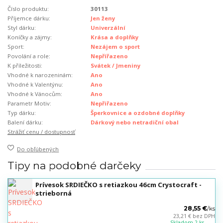
Číslo produktu:
30113
Příjemce dárku:
Jen ženy
Styl dárku:
Univerzální
Koníčky a zájmy:
Krása a doplňky
Sport:
Nezájem o sport
Povolání a role:
Nepřířazeno
K příležitosti:
Svátek / Jmeniny
Vhodné k narozeninám:
Ano
Vhodné k Valentýnu:
Ano
Vhodné k Vánocům:
Ano
Parametr Motiv:
Nepřiřazeno
Typ dárku:
Šperkovnice a ozdobné doplňky
Balení dárku:
Dárkový nebo netradiční obal
Strážiť cenu / dostupnosť
Do obľúbených
Tipy na podobné darčeky
Prívesok SRDIEČKO s retiazkou 46cm Crystocraft -
strieborná
28,55 €
/
ks
23,21 €
bez DPH
Skladom 2 ks