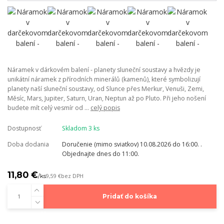
Náramek v dárkovém balení - planety sluneční soustavy a hvězdy je
unikátní náramek z přírodních minerálů (kamenů), které symbolizují
planety naší sluneční soustavy, od Slunce přes Merkur, Venuši, Zemi,
Měsíc, Mars, Jupiter, Saturn, Uran, Neptun až po Pluto. Při jeho nošení
budete mít celý vesmír od ...
celý popis
Dostupnosť
Skladom 3 ks
Doba dodania
Doručenie (mimo sviatkov) 10.08.2026 do 16:00. .
Objednajte dnes do 11:00.
11,80 €
/
ks
9,59 €
bez DPH
Pridať do košíka