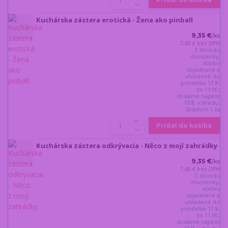
Kuchárska zástera erotická - Žena ako pinball
9,35 €
/
ks
7,60 €
bez DPH
Z dôvodu
dovolenky,
všetko
objednané a
uhradené do
pondelka 17.8.
do 11:00,
dodáme najskôr
19.8. v stredu.
Skladom 1 ks
Pridať do košíka
Kuchárska zástera odkrývacia - Něco z mojí zahrádky
9,35 €
/
ks
7,60 €
bez DPH
Z dôvodu
dovolenky,
všetko
objednané a
uhradené do
pondelka 17.8.
do 11:00,
dodáme najskôr