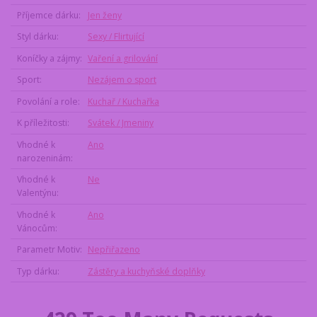
Příjemce dárku
Jen ženy
Styl dárku
Sexy / Flirtující
Koníčky a zájmy
Vaření a grilování
Sport
Nezájem o sport
Povolání a role
Kuchař / Kuchařka
K příležitosti
Svátek / Jmeniny
Vhodné k
Ano
narozeninám
Vhodné k
Ne
Valentýnu
Vhodné k
Ano
Vánocům
Parametr Motiv
Nepřiřazeno
Typ dárku
Zástěry a kuchyňské doplňky