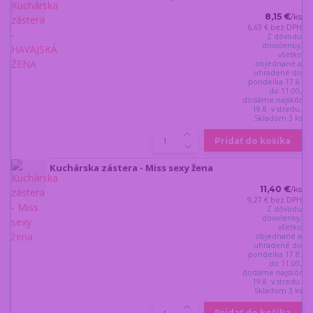
8,15 €
/
ks
6,63 €
bez DPH
Z dôvodu
dovolenky,
všetko
objednané a
uhradené do
pondelka 17.8.
do 11:00,
dodáme najskôr
19.8. v stredu.
Skladom 3 ks
Pridať do košíka
Kuchárska zástera - Miss sexy žena
11,40 €
/
ks
9,27 €
bez DPH
Z dôvodu
dovolenky,
všetko
objednané a
uhradené do
pondelka 17.8.
do 11:00,
dodáme najskôr
19.8. v stredu.
Skladom 3 ks
Pridať do košíka