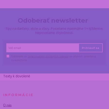
Odoberať newsletter
Tipy na darčeky, akcie a zľavy. Posielame maximálne 1× týždenne.
Neposielame zbytočnosti.
Prihlásiť sa
Súhlasím so
spracovaním osobných údajov
za účelom zasielania
newslettera.
Texty k dovolené
INFORMÁCIE
O nás