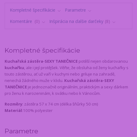
Kompletné špecifikácie
Parametre
Komentáre
0
Inšpirácia na ďalšie darčeky
8
Kompletné špecifikácie
Kuchařská zástěra-SEXY TANEČNICE
potěší nejen obdarovanou
kuchařku
, ale i její protějšek. Věřte, že obsluha od ženy kuchařky s
touto zástěrou, ať už vaří v kuchyni nebo griluje na zahradě,
nenechá žádného muže v klidu.
Kuchařská zástěra-SEXY
TANEČNICE
je jednoznačně originálním, praktickým a sexy dárkem
pro ženu k narozeninám, k svátku nebo k Vánocům.
Rozměry
: zástěra 57 x 74 cm (délka šňůrky 50 cm)
Materiál
:100% polyester
Parametre