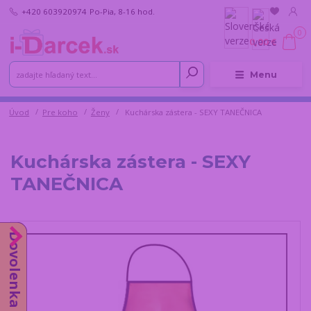
+420 603920974
Po-Pia, 8-16 hod.
0
0,00 €
Menu
Úvod
Pre koho
Ženy
Kuchárska zástera - SEXY TANEČNICA
Kuchárska zástera - SEXY
TANEČNICA
Dovolenka do 14.8.