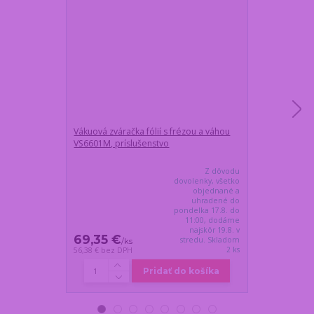
Vákuová zváračka fólií s frézou a váhou
Súprava na vý
VS6601M, príslušenstvo
balení - SUSH
Z dôvodu
dovolenky, všetko
objednané a
uhradené do
pondelka 17.8. do
11:00, dodáme
najskôr 19.8. v
69,35 €
32,65 €
stredu. Skladom
/
ks
/
k
2 ks
56,38 €
bez DPH
26,54 €
bez DP
Pridať do košíka