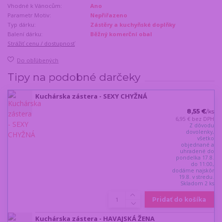
Vhodné k Vánocům:
Ano
Parametr Motiv:
Nepřiřazeno
Typ dárku:
Zástěry a kuchyňské doplňky
Balení dárku:
Běžný komerční obal
Strážiť cenu / dostupnosť
Do obľúbených
Tipy na podobné darčeky
Kuchárska zástera - SEXY CHYŽNÁ
8,55 €
/
ks
6,95 €
bez DPH
Z dôvodu
dovolenky,
všetko
objednané a
uhradené do
pondelka 17.8.
do 11:00,
dodáme najskôr
19.8. v stredu.
Skladom 2 ks
Pridať do košíka
Kuchárska zástera - HAVAJSKÁ ŽENA