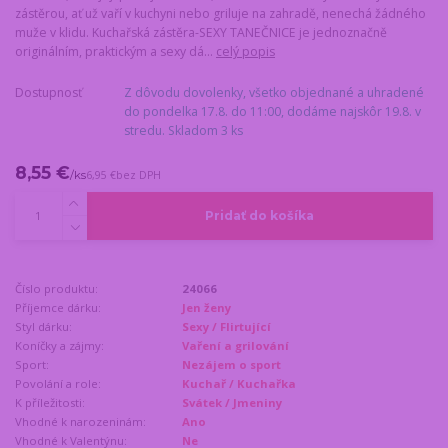
zástěrou, ať už vaří v kuchyni nebo griluje na zahradě, nenechá žádného
muže v klidu. Kuchařská zástěra-SEXY TANEČNICE je jednoznačně
originálním, praktickým a sexy dá...
celý popis
Dostupnosť
Z dôvodu dovolenky, všetko objednané a uhradené
do pondelka 17.8. do 11:00, dodáme najskôr 19.8. v
stredu. Skladom 3 ks
8,55 €
/
ks
6,95 €
bez DPH
Pridať do košíka
Číslo produktu:
24066
Příjemce dárku:
Jen ženy
Styl dárku:
Sexy / Flirtující
Koníčky a zájmy:
Vaření a grilování
Sport:
Nezájem o sport
Povolání a role:
Kuchař / Kuchařka
K příležitosti:
Svátek / Jmeniny
Vhodné k narozeninám:
Ano
Vhodné k Valentýnu:
Ne