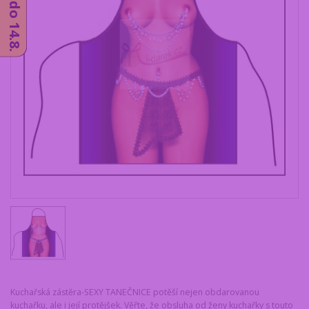
Kuchařská zástěra-SEXY TANEČNICE potěší nejen obdarovanou
kuchařku, ale i její protějšek. Věřte, že obsluha od ženy kuchařky s touto