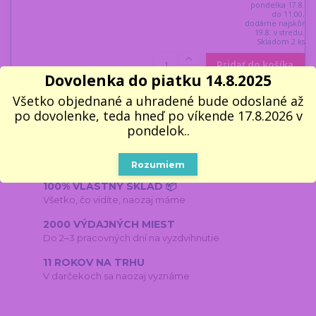
pondelka 17.8.
do 11:00,
dodáme najskôr
19.8. v stredu.
Skladom 2 ks
Pridať do košíka
Dovolenka do piatku 14.8.2025
Všetko objednané a uhradené bude odoslané až
po dovolenke, teda hneď po víkende 17.8.2026 v
pondelok..
RÝCHLA EXPEDÍCIA⚡
Objednávky do 11:00 odosielame v pracovné dni ešte
dnes
Rozumiem
100% VLASTNÝ SKLAD 📦
Všetko, čo vidíte, naozaj máme
2000 VÝDAJNÝCH MIEST
Do 2–3 pracovných dní na vyzdvihnutie
11 ROKOV NA TRHU
V darčekoch sa naozaj vyznáme