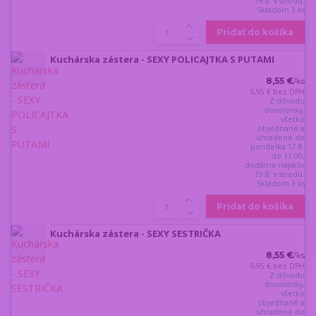
19.8. v stredu.
Skladom 3 ks
Pridať do košíka
Kuchárska zástera - SEXY POLICAJTKA S PUTAMI
8,55 €
/
ks
6,95 €
bez DPH
Z dôvodu
dovolenky,
všetko
objednané a
uhradené do
pondelka 17.8.
do 11:00,
dodáme najskôr
19.8. v stredu.
Skladom 3 ks
Pridať do košíka
Kuchárska zástera - SEXY SESTRIČKA
8,55 €
/
ks
6,95 €
bez DPH
Z dôvodu
dovolenky,
všetko
objednané a
uhradené do