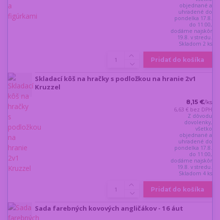
objednané a
uhradené do
pondelka 17.8.
do 11:00,
dodáme najskôr
19.8. v stredu.
Skladom 2 ks
Pridať do košíka
Skladací kôš na hračky s podložkou na hranie 2v1
Kruzzel
8,15 €
/
ks
6,63 €
bez DPH
Z dôvodu
dovolenky,
všetko
objednané a
uhradené do
pondelka 17.8.
do 11:00,
dodáme najskôr
19.8. v stredu.
Skladom 4 ks
Pridať do košíka
Sada farebných kovových angličákov - 16 áut