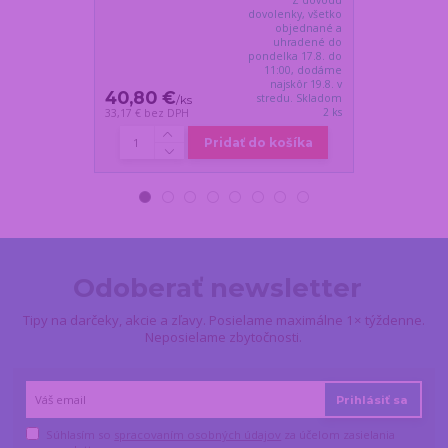
Z dôvodu
dovolenky, všetko
objednané a
uhradené do
pondelka 17.8. do
11:00, dodáme
najskôr 19.8. v
40,80 €
30,20 €
stredu. Skladom
/
ks
/
k
2 ks
33,17 €
bez DPH
24,55 €
bez DP
Pridať do košíka
Odoberať newsletter
Tipy na darčeky, akcie a zľavy. Posielame maximálne 1× týždenne.
Neposielame zbytočnosti.
Prihlásiť sa
Súhlasím so
spracovaním osobných údajov
za účelom zasielania