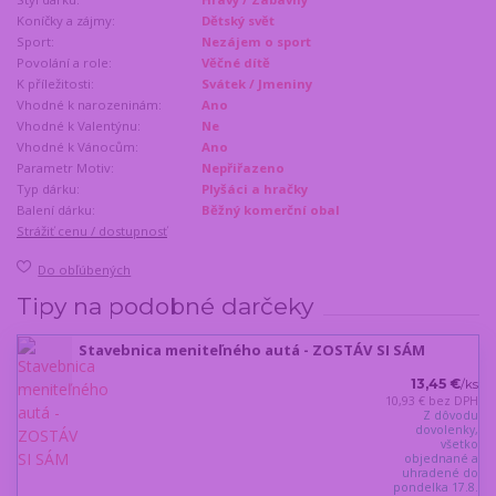
Koníčky a zájmy:
Dětský svět
Sport:
Nezájem o sport
Povolání a role:
Věčné dítě
K příležitosti:
Svátek / Jmeniny
Vhodné k narozeninám:
Ano
Vhodné k Valentýnu:
Ne
Vhodné k Vánocům:
Ano
Parametr Motiv:
Nepřiřazeno
Typ dárku:
Plyšáci a hračky
Balení dárku:
Běžný komerční obal
Strážiť cenu / dostupnosť
Do obľúbených
Tipy na podobné darčeky
Stavebnica meniteľného autá - ZOSTÁV SI SÁM
13,45 €
/
ks
10,93 €
bez DPH
Z dôvodu
dovolenky,
všetko
objednané a
uhradené do
pondelka 17.8.