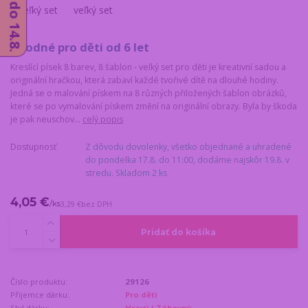
Vhodné pro děti od 6 let
Kreslící písek 8 barev, 8 šablon - velký set pro děti je kreativní sadou a
originální hračkou, která zabaví každé tvořivé dítě na dlouhé hodiny.
Jedná se o malování pískem na 8 různých přiložených šablon obrázků,
které se po vymalování pískem změní na originální obrazy. Byla by škoda
je pak neuschov...
celý popis
Dostupnosť
Z dôvodu dovolenky, všetko objednané a uhradené
do pondelka 17.8. do 11:00, dodáme najskôr 19.8. v
stredu. Skladom 2 ks
4,05 €
/
ks
3,29 €
bez DPH
Pridať do košíka
Číslo produktu:
29126
Příjemce dárku:
Pro děti
Styl dárku:
Hravý / Zábavný