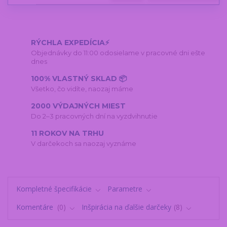
RÝCHLA EXPEDÍCIA⚡
Objednávky do 11:00 odosielame v pracovné dni ešte
dnes
100% VLASTNÝ SKLAD 📦
Všetko, čo vidíte, naozaj máme
2000 VÝDAJNÝCH MIEST
Do 2–3 pracovných dní na vyzdvihnutie
11 ROKOV NA TRHU
V darčekoch sa naozaj vyznáme
Kompletné špecifikácie
Parametre
Komentáre
0
Inšpirácia na ďalšie darčeky
8