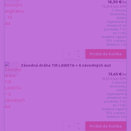
16,30 €
/
ks
13,25 €
bez DPH
Z dôvodu
dovolenky,
všetko
objednané a
uhradené do
pondelka 17.8.
do 11:00,
dodáme najskôr
19.8. v stredu.
Skladom 2 ks
Pridať do košíka
Závodná dráha TIR LAWETA + 6 závodných áut
13,45 €
/
ks
10,93 €
bez DPH
Z dôvodu
dovolenky,
všetko
objednané a
uhradené do
pondelka 17.8.
do 11:00,
dodáme najskôr
19.8. v stredu.
Skladom 3 ks
Pridať do košíka