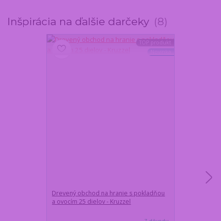
Inšpirácia na ďalšie darčeky
8
TOP produkt
Novinka
Drevený obchod na hranie s pokladňou
Detská dielňa
a ovocím 25 dielov - Kruzzel
vŕtačkou a ná