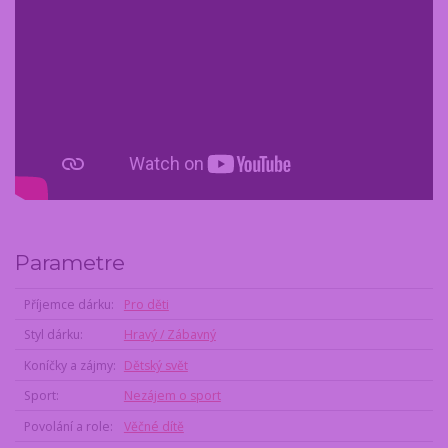
Parametre
Příjemce dárku
Pro děti
Styl dárku
Hravý / Zábavný
Koníčky a zájmy
Dětský svět
Sport
Nezájem o sport
Povolání a role
Věčné dítě