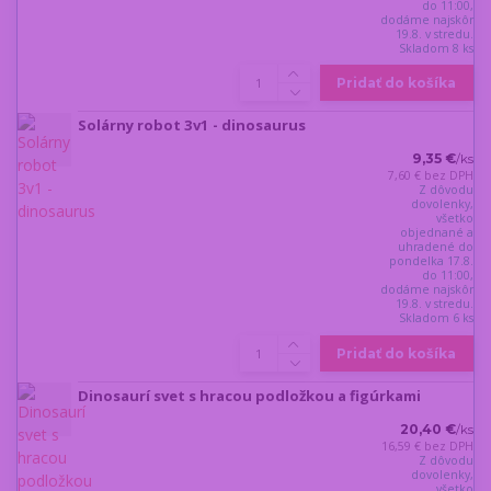
do 11:00,
dodáme najskôr
19.8. v stredu.
Skladom 8 ks
Pridať do košíka
Solárny robot 3v1 - dinosaurus
9,35 €
/
ks
7,60 €
bez DPH
Z dôvodu
dovolenky,
všetko
objednané a
uhradené do
pondelka 17.8.
do 11:00,
dodáme najskôr
19.8. v stredu.
Skladom 6 ks
Pridať do košíka
Dinosaurí svet s hracou podložkou a figúrkami
20,40 €
/
ks
16,59 €
bez DPH
Z dôvodu
dovolenky,
všetko