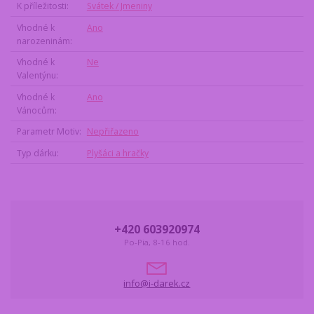
K příležitosti
Svátek / Jmeniny
Vhodné k
Ano
narozeninám
Vhodné k
Ne
Valentýnu
Vhodné k
Ano
Vánocům
Parametr Motiv
Nepřiřazeno
Typ dárku
Plyšáci a hračky
+420 603920974
Po-Pia, 8-16 hod.
info@i-darek.cz