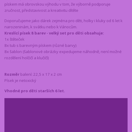
pískem má obrovskou výhodu v tom, že výborně podporuje
zručnost, představivost a kreativitu dítěte
Doporučujeme jako dárek zejména pro děti, holky i kluky od 6 let k
narozeninám, k svátku nebo k Vánocům.
Kreslící písek 8 barev - velký set pro děti
obsahuje:
1x štěteček
8x tub s barevným pískem (různé barvy)
8x šablon (šablonové obrázky expedujeme náhodně, není možné
rozdělení holčičí a klučičí)
Rozměr
balení: 22,5 x 17 x 2 cm
Písek je netoxický
Vhodné pro děti starších 6 let.