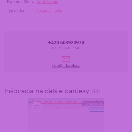
Parametr Motiv
Nepřiřazeno
Typ dárku
Plyšáci a hračky
+420 603920974
Po-Pia, 8-16 hod.
info@i-darek.cz
Inšpirácia na ďalšie darčeky
8
TOP produkt
Novinka