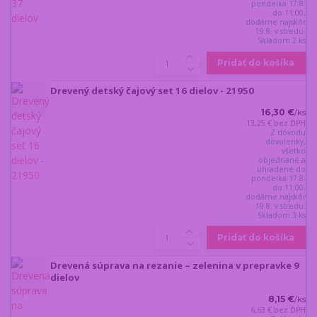
pondelka 17.8.
do 11:00,
dodáme najskôr
19.8. v stredu.
Skladom 2 ks
Pridať do košíka
Drevený detský čajový set 16 dielov - 21950
16,30 €
/
ks
13,25 €
bez DPH
Z dôvodu
dovolenky,
všetko
objednané a
uhradené do
pondelka 17.8.
do 11:00,
dodáme najskôr
19.8. v stredu.
Skladom 3 ks
Pridať do košíka
Drevená súprava na rezanie – zelenina v prepravke 9
dielov
8,15 €
/
ks
6,63 €
bez DPH