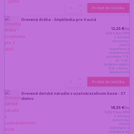
Pridať do košíka
Drevená dráha - šmykľavka pre 4 autá
12,25 €
/
ks
9,96 €
bez DPH
Z dôvodu
dovolenky,
všetko
objednané a
uhradené do
pondelka 17.8.
do 11:00,
dodáme najskôr
19.8. v stredu.
Skladom 6 ks
Pridať do košíka
Drevené detské náradie v uzatvárateľnom boxe - 37
dielov
18,35 €
/
ks
14,92 €
bez DPH
Z dôvodu
dovolenky,
všetko
objednané a
uhradené do