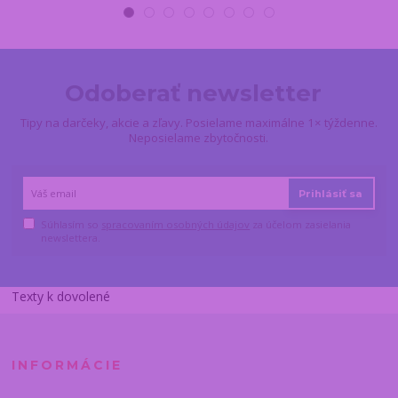
Odoberať newsletter
Tipy na darčeky, akcie a zľavy. Posielame maximálne 1× týždenne.
Neposielame zbytočnosti.
Prihlásiť sa
Súhlasím so
spracovaním osobných údajov
za účelom zasielania
newslettera.
Texty k dovolené
INFORMÁCIE