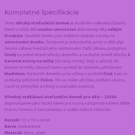
Kompletné špecifikácie
Tento
dětský vícefunkční domek
je dodáván v několika částech,
které si může dítě
snadno smontovat
dohromady díky
velkým
šroubům
. Součástí domku jsou veškeré nástroje a prvky na
smontování domku
. Sestavení je jednoduché, proto si dítě užije
mnoho zábavy hned při jeho sestavování. Další zábavu poskytnou
činely
na jedné straně střechy domečku a na druhé straně střechy
4
barevné otvory na míčky
(červený, modrý, žlutý a zelený), do
kterých se míčky stejných barev protlačí do domečku přiloženým
kladívkem
. Na bocích domečku jsou výřezy v podobě
čísel
, kam se
protlačují přiložené
číslice.
Tím se může učit čísla, počítání a barvy,
naučí se přemýšlet a trénují si manuální zručnost.
Dřevěný vzdělávací vícefunkční domek pro děti – 22564
doporučujeme jako hezký dárek pro rozvoj schopností vašeho dítěte
hravou formou, k narozeninám, k svátku nebo k Vánocům.
Rozměr
: 22 x 19 x 24 cm
Barva
: vícebarevné
Materiál
: dřevo, plast