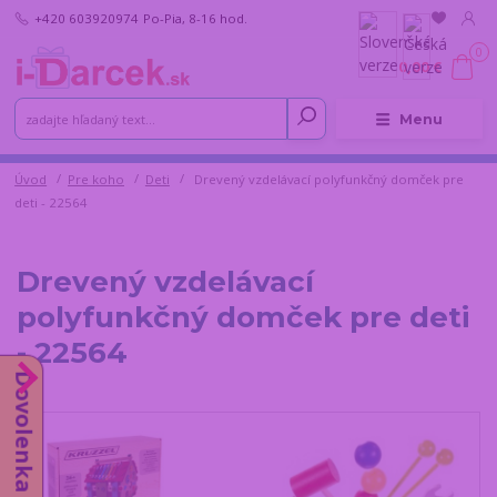
+420 603920974
Po-Pia, 8-16 hod.
0
0,00 €
Menu
Úvod
Pre koho
Deti
Drevený vzdelávací polyfunkčný domček pre
deti - 22564
Drevený vzdelávací
polyfunkčný domček pre deti
- 22564
Dovolenka do 14.8.