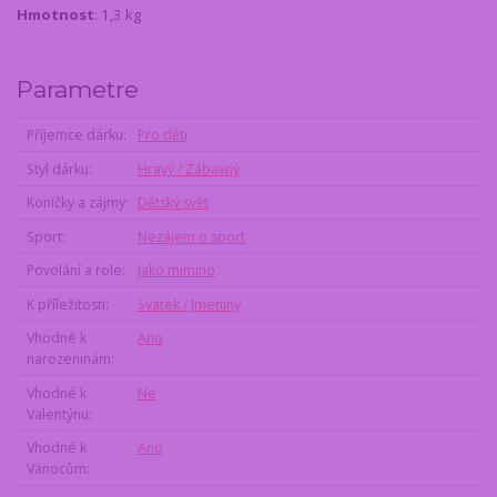
Hmotnost
: 1,3 kg
Parametre
Příjemce dárku
Pro děti
Styl dárku
Hravý / Zábavný
Koníčky a zájmy
Dětský svět
Sport
Nezájem o sport
Povolání a role
Jako mimino
K příležitosti
Svátek / Jmeniny
Vhodné k
Ano
narozeninám
Vhodné k
Ne
Valentýnu
Vhodné k
Ano
Vánocům