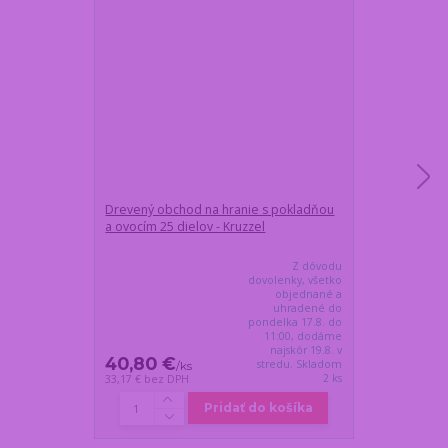
Drevený obchod na hranie s pokladňou
Malý mačací di
a ovocím 25 dielov - Kruzzel
modrobiely
Z dôvodu
dovolenky, všetko
objednané a
uhradené do
pondelka 17.8. do
11:00, dodáme
najskôr 19.8. v
40,80 €
28,55 €
stredu. Skladom
/
ks
/
ks
2 ks
33,17 €
bez DPH
23,21 €
bez DP
Pridať do košíka