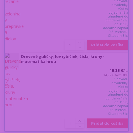
Z dôvodu
dovolenky,
všetko
objednané a
uhradené do
pondelka 17.8.
do 11:00,
dodáme najskôr
19.8. v stredu.
Skladom 3 ks
Pridať do košíka
Drevené guličky, lov rybičiek, čísla, kruhy -
matematika hrou
18,35 €
/
ks
14,92 €
bez DPH
Z dôvodu
dovolenky,
všetko
objednané a
uhradené do
pondelka 17.8.
do 11:00,
dodáme najskôr
19.8. v stredu.
Skladom 3 ks
Pridať do košíka