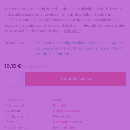
Tento dětský vícefunkční domek je dodáván v několika částech, které si
může dítě snadno smontovat dohromady díky velkým šroubům.
Součástí domku jsou veškeré nástroje a prvky na smontování domku.
Sestavení je jednoduché, proto si dítě užije mnoho zábavy hned při jeho
sestavování. Další zábavu poskytn...
celý popis
Dostupnosť
Z dôvodu dovolenky, všetko objednané a uhradené
do pondelka 17.8. do 11:00, dodáme najskôr 19.8. v
stredu. Skladom 3 ks
19,15 €
/
ks
15,57 €
bez DPH
Pridať do košíka
Číslo produktu:
33471
Příjemce dárku:
Pro děti
Styl dárku:
Hravý / Zábavný
Koníčky a zájmy:
Dětský svět
Sport:
Nezájem o sport
Povolání a role:
Jako mimino