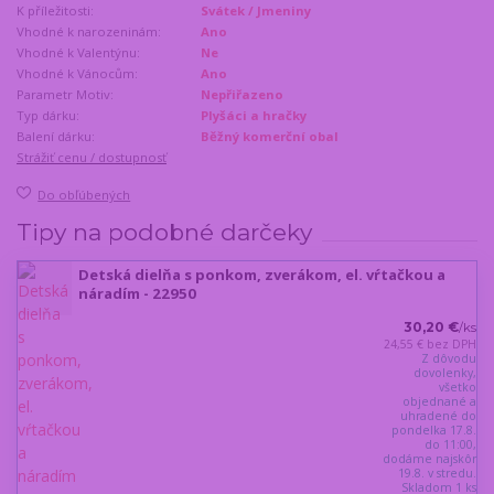
K příležitosti:
Svátek / Jmeniny
Vhodné k narozeninám:
Ano
Vhodné k Valentýnu:
Ne
Vhodné k Vánocům:
Ano
Parametr Motiv:
Nepřiřazeno
Typ dárku:
Plyšáci a hračky
Balení dárku:
Běžný komerční obal
Strážiť cenu / dostupnosť
Do obľúbených
Tipy na podobné darčeky
Detská dielňa s ponkom, zverákom, el. vŕtačkou a
náradím - 22950
30,20 €
/
ks
24,55 €
bez DPH
Z dôvodu
dovolenky,
všetko
objednané a
uhradené do
pondelka 17.8.
do 11:00,
dodáme najskôr
19.8. v stredu.
Skladom 1 ks