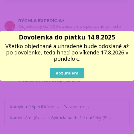
RÝCHLA EXPEDÍCIA⚡
Objednávky do 11:00 odosielame v pracovné dni ešte
dnes
Dovolenka do piatku 14.8.2025
100% VLASTNÝ SKLAD 📦
Všetko objednané a uhradené bude odoslané až
Všetko, čo vidíte, naozaj máme
po dovolenke, teda hneď po víkende 17.8.2026 v
pondelok..
2000 VÝDAJNÝCH MIEST
Do 2–3 pracovných dní na vyzdvihnutie
Rozumiem
11 ROKOV NA TRHU
V darčekoch sa naozaj vyznáme
Kompletné špecifikácie
Parametre
Komentáre
0
Inšpirácia na ďalšie darčeky
8