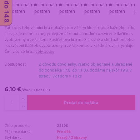
Tato postřehová mini hra dokáže procvičit rychlost reakce každého, kdo
ji hraje. Je nutné co nejrychleji zmáčknout náhodně rozsvícené tlačítko s
vyobrazeným zvířátkem. Postřehová hra má 3 úrovně a sled náhodného
rozsvěcení tlačítek s vyobrazeným zvířátkem se v každé úrovni zrychluje.
Čím více se hra...
celý popis
Dostupnosť
Z dôvodu dovolenky, všetko objednané a uhradené
do pondelka 17.8. do 11:00, dodáme najskôr 19.8. v
stredu. Skladom > 10 ks
6,10 €
/
ks
4,96 €
bez DPH
Pridať do košíka
Číslo produktu:
28198
Příjemce dárku:
Pro děti
Styl dárku:
Hravý / Zábavný