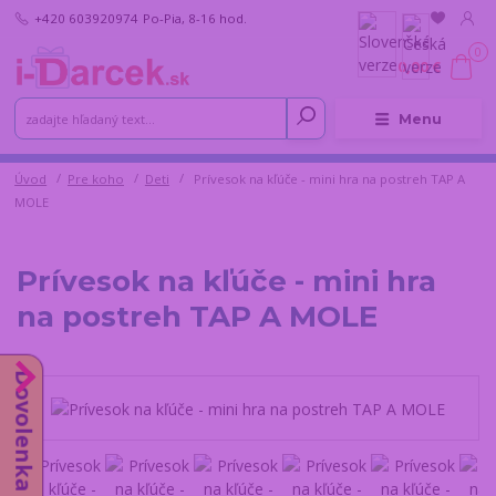
+420 603920974
Po-Pia, 8-16 hod.
0
0,00 €
Menu
Úvod
Pre koho
Deti
Prívesok na kľúče - mini hra na postreh TAP A
MOLE
Prívesok na kľúče - mini hra
na postreh TAP A MOLE
Dovolenka do 14.8.