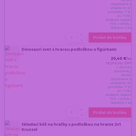
všetko
objednané a
uhradené do
pondelka 17.8.
do 11:00,
dodáme najskôr
19.8. v stredu.
Skladom 6 ks
Pridať do košíka
Dinosaurí svet s hracou podložkou a figúrkami
20,40 €
/
ks
16,59 €
bez DPH
Z dôvodu
dovolenky,
všetko
objednané a
uhradené do
pondelka 17.8.
do 11:00,
dodáme najskôr
19.8. v stredu.
Skladom 2 ks
Pridať do košíka
Skladací kôš na hračky s podložkou na hranie 2v1
Kruzzel