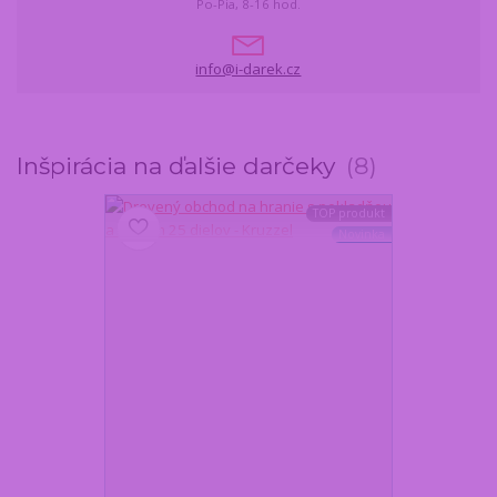
Po-Pia, 8-16 hod.
info@i-darek.cz
Inšpirácia na ďalšie darčeky
8
TOP produkt
Novinka