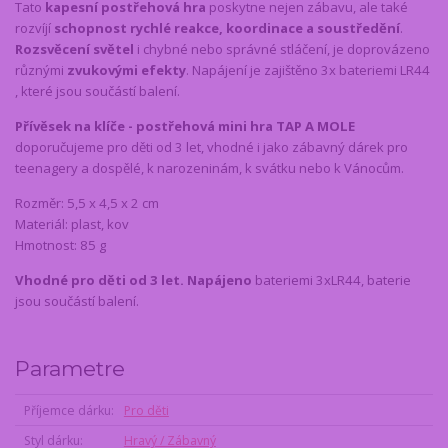
Tato
kapesní postřehová hra
poskytne nejen zábavu, ale také
rozvíjí
schopnost rychlé reakce, koordinace a soustředění
.
Rozsvěcení světel
i chybné nebo správné stláčení, je doprovázeno
různými
zvukovými efekty
. Napájení je zajištěno 3x bateriemi LR44
, které jsou součástí balení.
Přívěsek na klíče - postřehová mini hra TAP A MOLE
doporučujeme pro děti od 3 let, vhodné i jako zábavný dárek pro
teenagery a dospělé, k narozeninám, k svátku nebo k Vánocům.
Rozměr: 5,5 x 4,5 x 2 cm
Materiál: plast, kov
Hmotnost: 85 g
Vhodné pro děti od 3 let. Napájeno
bateriemi 3xLR44, baterie
jsou součástí balení.
Parametre
Příjemce dárku
Pro děti
Styl dárku
Hravý / Zábavný