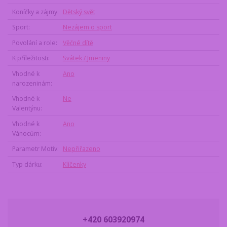
Koníčky a zájmy
Dětský svět
Sport
Nezájem o sport
Povolání a role
Věčné dítě
K příležitosti
Svátek / Jmeniny
Vhodné k
Ano
narozeninám
Vhodné k
Ne
Valentýnu
Vhodné k
Ano
Vánocům
Parametr Motiv
Nepřiřazeno
Typ dárku
Klíčenky
+420 603920974