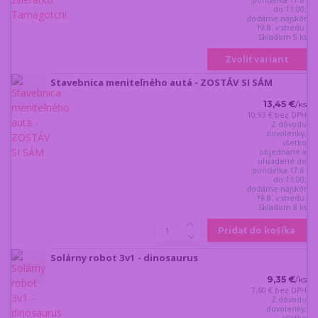
do 11:00,
dodáme najskôr
19.8. v stredu.
Skladom 5 ks
Zvoliť variant
Stavebnica meniteľného autá - ZOSTÁV SI SÁM
13,45 €
/
ks
10,93 €
bez DPH
Z dôvodu
dovolenky,
všetko
objednané a
uhradené do
pondelka 17.8.
do 11:00,
dodáme najskôr
19.8. v stredu.
Skladom 8 ks
Pridať do košíka
Solárny robot 3v1 - dinosaurus
9,35 €
/
ks
7,60 €
bez DPH
Z dôvodu
dovolenky,