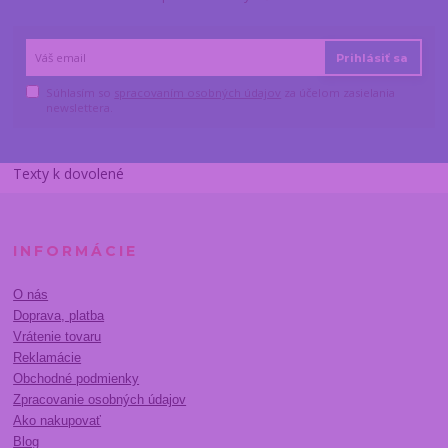
Prihlásiť sa
Súhlasím so
spracovaním osobných údajov
za účelom zasielania
newslettera.
Texty k dovolené
INFORMÁCIE
O nás
Doprava, platba
Vrátenie tovaru
Reklamácie
Obchodné podmienky
Zpracovanie osobných údajov
Ako nakupovať
Blog