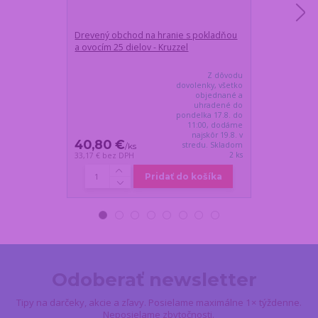
Drevený obchod na hranie s pokladňou
Detská dielňa
a ovocím 25 dielov - Kruzzel
vŕtačkou a ná
Z dôvodu
dovolenky, všetko
objednané a
uhradené do
pondelka 17.8. do
11:00, dodáme
najskôr 19.8. v
40,80 €
30,20 €
stredu. Skladom
/
ks
/
k
2 ks
33,17 €
bez DPH
24,55 €
bez DP
Pridať do košíka
Odoberať newsletter
Tipy na darčeky, akcie a zľavy. Posielame maximálne 1× týždenne.
Neposielame zbytočnosti.