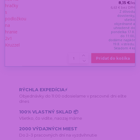
8,15 €
/
ks
6,63 €
bez DPH
Z dôvodu
dovolenky,
všetko
objednané a
uhradené do
pondelka 17.8.
do 11:00,
dodáme najskôr
19.8. v stredu.
Skladom 4 ks
Pridať do košíka
RÝCHLA EXPEDÍCIA⚡
Objednávky do 11:00 odosielame v pracovné dni ešte
dnes
100% VLASTNÝ SKLAD 📦
Všetko, čo vidíte, naozaj máme
2000 VÝDAJNÝCH MIEST
Do 2–3 pracovných dní na vyzdvihnutie