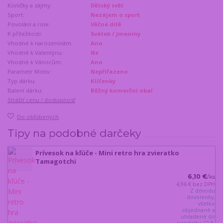
Koníčky a zájmy:
Dětský svět
Sport:
Nezájem o sport
Povolání a role:
Věčné dítě
K příležitosti:
Svátek / Jmeniny
Vhodné k narozeninám:
Ano
Vhodné k Valentýnu:
Ne
Vhodné k Vánocům:
Ano
Parametr Motiv:
Nepřiřazeno
Typ dárku:
Klíčenky
Balení dárku:
Běžný komerční obal
Strážiť cenu / dostupnosť
Do obľúbených
Tipy na podobné darčeky
Prívesok na kľúče - Mini retro hra zvieratko
Tamagotchi
6,10 €
/
ks
4,96 €
bez DPH
Z dôvodu
dovolenky,
všetko
objednané a
uhradené do
pondelka 17.8.