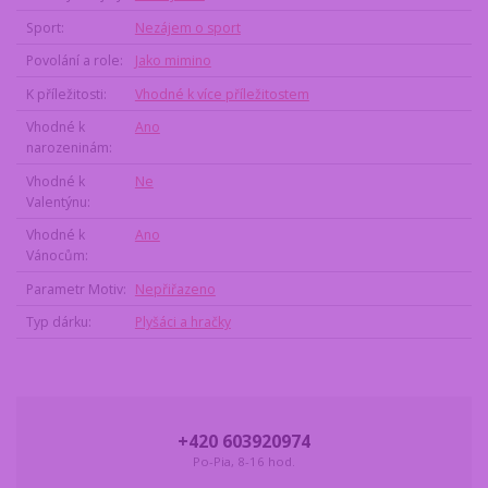
Sport
Nezájem o sport
Povolání a role
Jako mimino
K příležitosti
Vhodné k více příležitostem
Vhodné k
Ano
narozeninám
Vhodné k
Ne
Valentýnu
Vhodné k
Ano
Vánocům
Parametr Motiv
Nepřiřazeno
Typ dárku
Plyšáci a hračky
+420 603920974
Po-Pia, 8-16 hod.