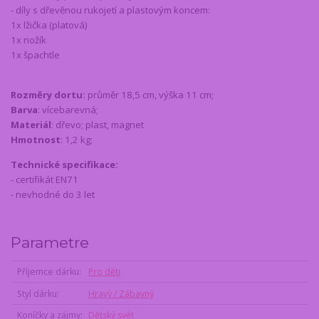
- díly s dřevěnou rukojetí a plastovým koncem:
1x lžička (platová)
1x nožík
1x špachtle
Rozměry dortu:
průměr 18,5 cm, výška 11 cm;
Barva
: vícebarevná;
Materiál
: dřevo; plast, magnet
Hmotnost
: 1,2 kg;
Technické specifikace:
- certifikát EN71
- nevhodné do 3 let
Parametre
Příjemce dárku
Pro děti
Styl dárku
Hravý / Zábavný
Koníčky a zájmy
Dětský svět