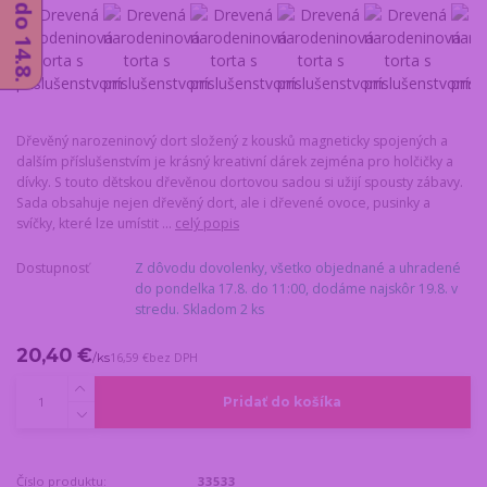
Dřevěný narozeninový dort složený z kousků magneticky spojených a
dalším příslušenstvím je krásný kreativní dárek zejména pro holčičky a
dívky. S touto dětskou dřevěnou dortovou sadou si užijí spousty zábavy.
Sada obsahuje nejen dřevěný dort, ale i dřevené ovoce, pusinky a
svíčky, které lze umístit ...
celý popis
Dostupnosť
Z dôvodu dovolenky, všetko objednané a uhradené
do pondelka 17.8. do 11:00, dodáme najskôr 19.8. v
stredu. Skladom 2 ks
20,40 €
/
ks
16,59 €
bez DPH
Pridať do košíka
Číslo produktu:
33533