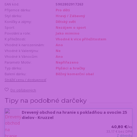
EAN kód:
5902802917263
Příjemce dárku:
Pro děti
Styl dárku:
Hravý / Zábavný
Koníčky a zájmy:
Dětský svět
Sport:
Nezájem o sport
Povolání a role:
Jako mimino
K příležitosti:
Vhodné k více příležitostem
Vhodné k narozeninám:
Ano
Vhodné k Valentýnu:
Ne
Vhodné k Vánocům:
Ano
Parametr Motiv:
Nepřiřazeno
Typ dárku:
Plyšáci a hračky
Balení dárku:
Běžný komerční obal
Strážiť cenu / dostupnosť
Do obľúbených
Tipy na podobné darčeky
Drevený obchod na hranie s pokladňou a ovocím 25
dielov - Kruzzel
40,80 €
/
ks
33,17 €
bez DPH
Z dôvodu