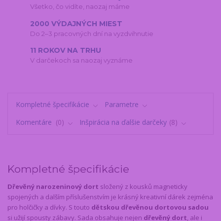
Všetko, čo vidíte, naozaj máme
2000 VÝDAJNÝCH MIEST
Do 2–3 pracovných dní na vyzdvihnutie
11 ROKOV NA TRHU
V darčekoch sa naozaj vyznáme
Kompletné špecifikácie
Parametre
Komentáre
0
Inšpirácia na ďalšie darčeky
8
Kompletné špecifikácie
Dřevěný narozeninový dort
složený z kousků magneticky
spojených a dalším příslušenstvím je krásný kreativní dárek zejména
pro holčičky a dívky. S touto
dětskou dřevěnou dortovou sadou
si užijí spousty zábavy. Sada obsahuje nejen
dřevěný dort
, ale i