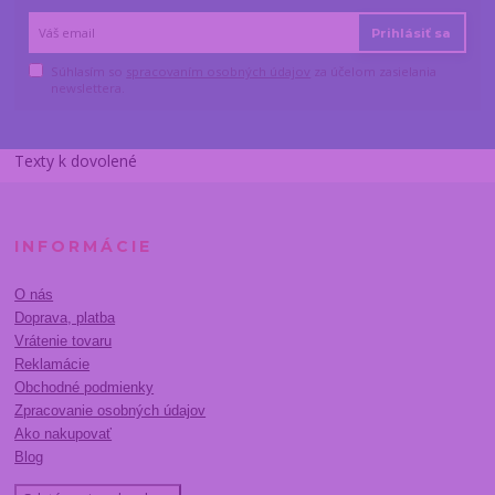
Prihlásiť sa
Súhlasím so
spracovaním osobných údajov
za účelom zasielania
newslettera.
Texty k dovolené
INFORMÁCIE
O nás
Doprava, platba
Vrátenie tovaru
Reklamácie
Obchodné podmienky
Zpracovanie osobných údajov
Ako nakupovať
Blog