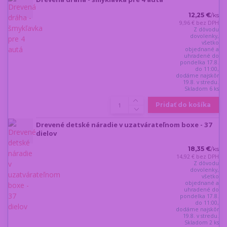
12,25 €
/
ks
9,96 €
bez DPH
Z dôvodu
dovolenky,
všetko
objednané a
uhradené do
pondelka 17.8.
do 11:00,
dodáme najskôr
19.8. v stredu.
Skladom 6 ks
Pridať do košíka
Drevené detské náradie v uzatvárateľnom boxe - 37
dielov
18,35 €
/
ks
14,92 €
bez DPH
Z dôvodu
dovolenky,
všetko
objednané a
uhradené do
pondelka 17.8.
do 11:00,
dodáme najskôr
19.8. v stredu.
Skladom 2 ks