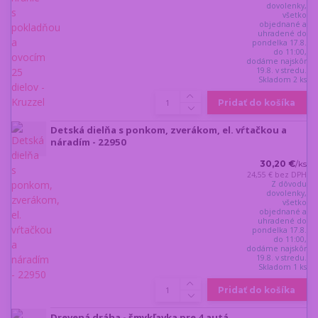
dovolenky,
všetko
objednané a
uhradené do
pondelka 17.8.
do 11:00,
dodáme najskôr
19.8. v stredu.
Skladom 2 ks
Pridať do košíka
Detská dielňa s ponkom, zverákom, el. vŕtačkou a
náradím - 22950
30,20 €
/
ks
24,55 €
bez DPH
Z dôvodu
dovolenky,
všetko
objednané a
uhradené do
pondelka 17.8.
do 11:00,
dodáme najskôr
19.8. v stredu.
Skladom 1 ks
Pridať do košíka
Drevená dráha - šmykľavka pre 4 autá