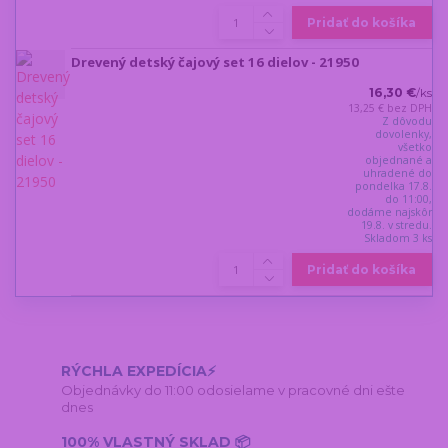
Pridať do košíka
Drevený detský čajový set 16 dielov - 21950
16,30 €
/
ks
13,25 €
bez DPH
Z dôvodu
dovolenky,
všetko
objednané a
uhradené do
pondelka 17.8.
do 11:00,
dodáme najskôr
19.8. v stredu.
Skladom 3 ks
Pridať do košíka
RÝCHLA EXPEDÍCIA⚡
Objednávky do 11:00 odosielame v pracovné dni ešte
dnes
100% VLASTNÝ SKLAD 📦