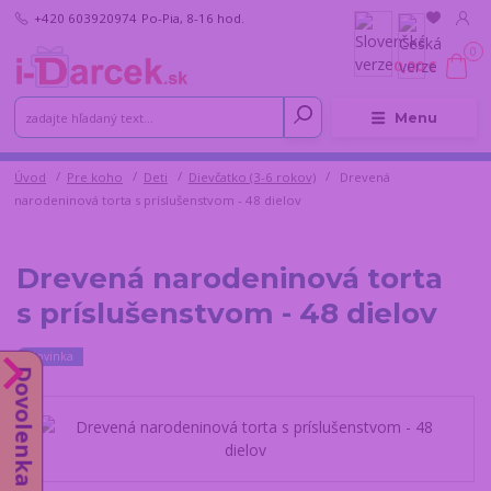
+420 603920974
Po-Pia, 8-16 hod.
0
0,00 €
Menu
Úvod
Pre koho
Deti
Dievčatko (3-6 rokov)
Drevená
narodeninová torta s príslušenstvom - 48 dielov
Drevená narodeninová torta
s príslušenstvom - 48 dielov
Novinka
Dovolenka do 14.8.