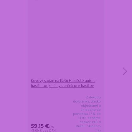
Kovový stojan na fľašu Hasičské auto s
Darčeková fľaš
hasiči – originálny darček pre hasičov
HASIČSKÉ AUTO
Z dôvodu
dovolenky, všetko
objednané a
uhradené do
pondelka 17.8. do
11:00, dodáme
najskôr 19.8. v
59,15 €
55,50 €
stredu. Skladom
/
ks
/
ks
1 ks
48,09 €
bez DPH
45,12 €
bez DP