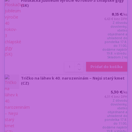
Ploskačka jubileum výročie 40 rokov-3 chlapské glgy
(SK)
8,15 €
/
ks
6,63 €
bez DPH
Z dôvodu
dovolenky,
všetko
objednané a
uhradené do
pondelka 17.8.
do 11:00,
dodáme najskôr
19.8. v stredu.
Skladom 2 ks
Pridať do košíka
Tričko na láhev k 40. narozeninám – Nejsi starý kmet
(CZ)
5,30 €
/
ks
4,31 €
bez DPH
Z dôvodu
dovolenky,
všetko
objednané a
uhradené do
pondelka 17.8.
do 11:00,
dodáme najskôr
19.8. v stredu.