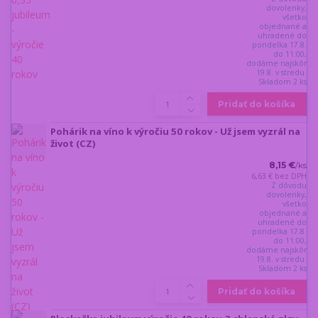
dovolenky,
všetko
objednané a
uhradené do
pondelka 17.8.
do 11:00,
dodáme najskôr
19.8. v stredu.
Skladom 2 ks
Pridať do košíka
Pohárik na víno k výročiu 50 rokov - Už jsem vyzrál na
život (CZ)
8,15 €
/
ks
6,63 €
bez DPH
Z dôvodu
dovolenky,
všetko
objednané a
uhradené do
pondelka 17.8.
do 11:00,
dodáme najskôr
19.8. v stredu.
Skladom 2 ks
Pridať do košíka