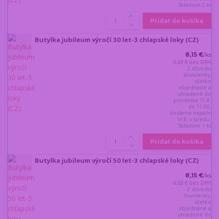
Skladom 2 ks
Pridať do košíka
Butylka jubileum výročí 30 let-3 chlapské loky (CZ)
8,15 €
/
ks
6,63 €
bez DPH
Z dôvodu
dovolenky,
všetko
objednané a
uhradené do
pondelka 17.8.
do 11:00,
dodáme najskôr
19.8. v stredu.
Skladom 1 ks
Pridať do košíka
Butylka jubileum výročí 50 let-3 chlapské loky (CZ)
8,15 €
/
ks
6,63 €
bez DPH
Z dôvodu
dovolenky,
všetko
objednané a
uhradené do