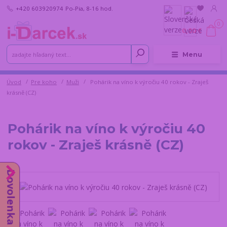
+420 603920974
Po-Pia, 8-16 hod.
0
0,00 €
Menu
Úvod
Pre koho
Muži
Pohárik na víno k výročiu 40 rokov - Zraješ
krásně (CZ)
Pohárik na víno k výročiu 40
rokov - Zraješ krásně (CZ)
Dovolenka do 14.8.