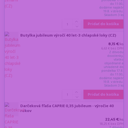
do 11:00,
dodáme najskôr
19.8. v stredu.
Skladom 3 ks
Pridať do košíka
Butylka jubileum výročí 40 let-3 chlapské loky (CZ)
8,15 €
/
ks
6,63 €
bez DPH
Z dôvodu
dovolenky,
všetko
objednané a
uhradené do
pondelka 17.8.
do 11:00,
dodáme najskôr
19.8. v stredu.
Skladom 3 ks
Pridať do košíka
Darčeková fľaša CAPRIE 0,35 jubileum - výročie 40
rokov
22,45 €
/
ks
18,25 €
bez DPH
Z dôvodu