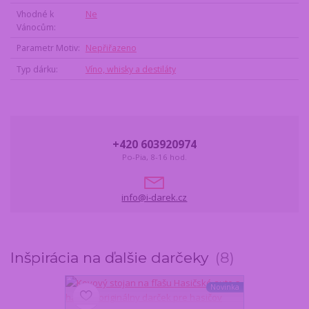
Vhodné k
Ne
Vánocům
Parametr Motiv
Nepřiřazeno
Typ dárku
Víno, whisky a destiláty
+420 603920974
Po-Pia, 8-16 hod.
info@i-darek.cz
Inšpirácia na ďalšie darčeky
8
Novinka