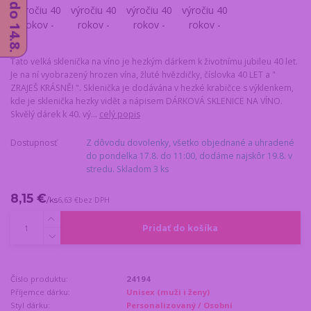
Tato velká sklenička na víno je hezkým dárkem k životnímu jubileu 40 let.
Je na ní vyobrazený hrozen vína, žluté hvězdičky, číslovka 40 LET a "
ZRAJEŠ KRÁSNĚ! ". Sklenička je dodávána v hezké krabičce s výklenkem,
kde je sklenička hezky vidět a nápisem DÁRKOVÁ SKLENICE NA VÍNO.
Skvělý dárek k 40. vý...
celý popis
Dostupnosť
Z dôvodu dovolenky, všetko objednané a uhradené
do pondelka 17.8. do 11:00, dodáme najskôr 19.8. v
stredu. Skladom 3 ks
8,15 €
/
ks
6,63 €
bez DPH
Pridať do košíka
Číslo produktu:
24194
Příjemce dárku:
Unisex (muži i ženy)
Styl dárku:
Personalizovaný / Osobní