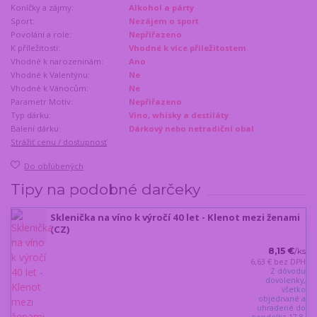
Koníčky a zájmy:
Alkohol a párty
Sport:
Nezájem o sport
Povolání a role:
Nepřířazeno
K příležitosti:
Vhodné k více příležitostem
Vhodné k narozeninám:
Ano
Vhodné k Valentýnu:
Ne
Vhodné k Vánocům:
Ne
Parametr Motiv:
Nepřiřazeno
Typ dárku:
Víno, whisky a destiláty
Balení dárku:
Dárkový nebo netradiční obal
Strážiť cenu / dostupnosť
Do obľúbených
Tipy na podobné darčeky
Sklenička na víno k výročí 40 let - Klenot mezi ženami
(CZ)
8,15 €
/
ks
6,63 €
bez DPH
Z dôvodu
dovolenky,
všetko
objednané a
uhradené do
pondelka 17.8.