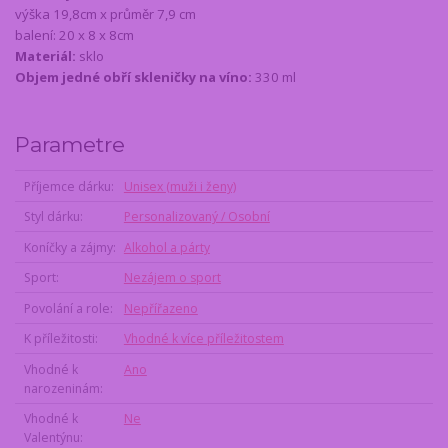
výška 19,8cm x průměr 7,9 cm
balení: 20 x 8 x 8cm
Materiál:
sklo
Objem jedné obří skleničky na víno:
330 ml
Parametre
Příjemce dárku
Unisex (muži i ženy)
Styl dárku
Personalizovaný / Osobní
Koníčky a zájmy
Alkohol a párty
Sport
Nezájem o sport
Povolání a role
Nepřířazeno
K příležitosti
Vhodné k více příležitostem
Vhodné k
Ano
narozeninám
Vhodné k
Ne
Valentýnu