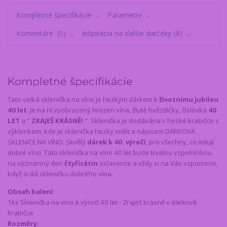
Kompletné špecifikácie
Parametre
Komentáre
0
Inšpirácia na ďalšie darčeky
8
Kompletné špecifikácie
Tato velká sklenička na víno je hezkým dárkem k
životnímu jubileu
40 let
. Je na ní vyobrazený hrozen vína, žluté hvězdičky, číslovka
40
LET
a "
ZRAJEŠ KRÁSNĚ!
". Sklenička je dodávána v hezké krabičce s
výklenkem, kde je sklenička hezky vidět a nápisem DÁRKOVÁ
SKLENICE NA VÍNO. Skvělý
dárek k 40. výročí
, pro všechny, co milují
dobré víno. Tato sklenička na víno 40 let bude trvalou vzpomínkou
na významný den
čtyřicátin
oslavence a vždy si na Vás vzpomene,
když si dá skleničku dobrého vína.
Obsah balení:
1ks Sklenička na víno k výročí 40 let - Zraješ krásně v dárkové
krabičce
Rozměry: