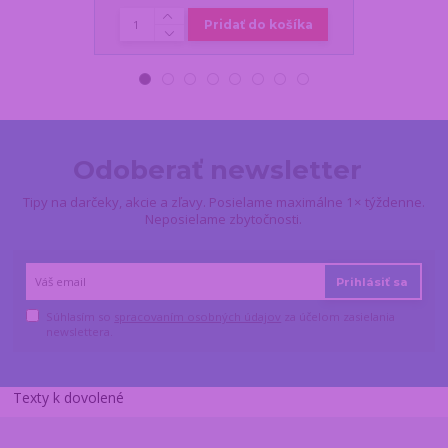
Pridať do košíka
Odoberať newsletter
Tipy na darčeky, akcie a zľavy. Posielame maximálne 1× týždenne.
Neposielame zbytočnosti.
Prihlásiť sa
Súhlasím so
spracovaním osobných údajov
za účelom zasielania
newslettera.
Texty k dovolené