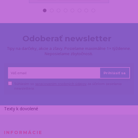
Odoberať newsletter
Tipy na darčeky, akcie a zľavy. Posielame maximálne 1× týždenne.
Neposielame zbytočnosti.
Prihlásiť sa
Súhlasím so
spracovaním osobných údajov
za účelom zasielania
newslettera.
Texty k dovolené
INFORMÁCIE