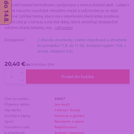
Speciální luxusní termohrnek z polyresinu a nerezu Korbel skull - Lebka v
helmě má ucho v podobě ohnutého meče a celý korbel je ve stylu
zdobné rytířské helmy, která má v otevřeném hledí lebku kostlivce..
Vnitřní část je z nerezu a má dvě stěny, které umožňují dostatečné
udržení chladu tekutiny, nej...
celý popis
Dostupnosť
Z dôvodu dovolenky, všetko objednané a uhradené
do pondelka 17.8. do 11:00, dodáme najskôr 19.8. v
stredu. Skladom 5 ks
20,40 €
/
ks
16,59 €
bez DPH
Pridať do košíka
Číslo produktu:
36027
Příjemce dárku:
Jen muži
Styl dárku:
Temný / Drsný
Koníčky a zájmy:
Fantasy a gotika
Sport:
Nezájem o sport
Povolání a role:
Nepřířazeno
K příležitosti:
Svátek / Jmeniny