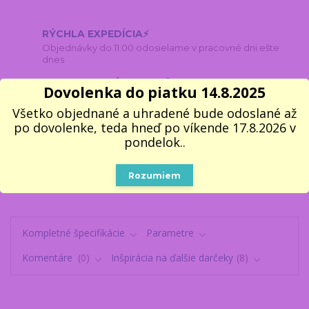
RÝCHLA EXPEDÍCIA⚡
Objednávky do 11:00 odosielame v pracovné dni ešte
dnes
100% VLASTNÝ SKLAD 📦
Dovolenka do piatku 14.8.2025
Všetko, čo vidíte, naozaj máme
Všetko objednané a uhradené bude odoslané až
2000 VÝDAJNÝCH MIEST
po dovolenke, teda hneď po víkende 17.8.2026 v
Do 2–3 pracovných dní na vyzdvihnutie
pondelok..
11 ROKOV NA TRHU
V darčekoch sa naozaj vyznáme
Rozumiem
Kompletné špecifikácie
Parametre
Komentáre
0
Inšpirácia na ďalšie darčeky
8