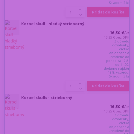
Skladom 2 ks
Pridať do košíka
Korbel skull - hladký strieborný
16,30 €
/
ks
13,25 €
bez DPH
Z dôvodu
dovolenky,
všetko
objednané a
uhradené do
pondelka 17.8.
do 11:00,
dodáme najskôr
19.8. v stredu.
Skladom 3 ks
Pridať do košíka
Korbel skulls - strieborný
16,30 €
/
ks
13,25 €
bez DPH
Z dôvodu
dovolenky,
všetko
objednané a
uhradené do