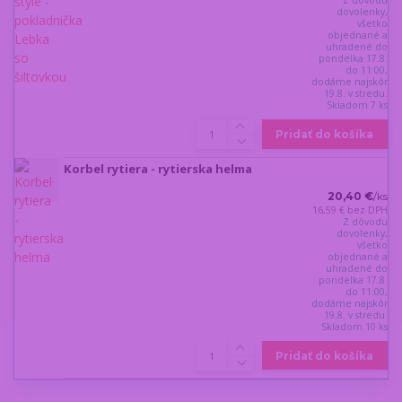
Z dôvodu
dovolenky,
všetko
objednané a
uhradené do
pondelka 17.8.
do 11:00,
dodáme najskôr
19.8. v stredu.
Skladom 7 ks
Pridať do košíka
Korbel rytiera - rytierska helma
20,40 €
/
ks
16,59 €
bez DPH
Z dôvodu
dovolenky,
všetko
objednané a
uhradené do
pondelka 17.8.
do 11:00,
dodáme najskôr
19.8. v stredu.
Skladom 10 ks
Pridať do košíka