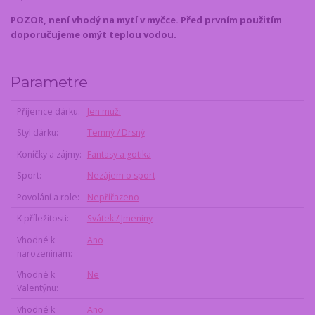
POZOR, není vhodý na mytí v myčce. Před prvním použitím
doporučujeme omýt teplou vodou.
Parametre
Příjemce dárku
Jen muži
Styl dárku
Temný / Drsný
Koníčky a zájmy
Fantasy a gotika
Sport
Nezájem o sport
Povolání a role
Nepřířazeno
K příležitosti
Svátek / Jmeniny
Vhodné k
Ano
narozeninám
Vhodné k
Ne
Valentýnu
Vhodné k
Ano