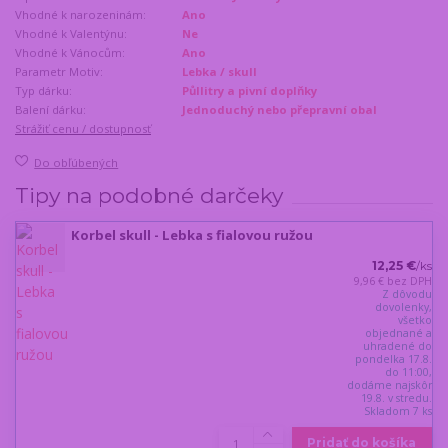
Vhodné k narozeninám:
Ano
Vhodné k Valentýnu:
Ne
Vhodné k Vánocům:
Ano
Parametr Motiv:
Lebka / skull
Typ dárku:
Půllitry a pivní doplňky
Balení dárku:
Jednoduchý nebo přepravní obal
Strážiť cenu / dostupnosť
Do obľúbených
Tipy na podobné darčeky
Korbel skull - Lebka s fialovou ružou
12,25 €
/
ks
9,96 €
bez DPH
Z dôvodu
dovolenky,
všetko
objednané a
uhradené do
pondelka 17.8.
do 11:00,
dodáme najskôr
19.8. v stredu.
Skladom 7 ks
Pridať do košíka