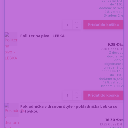
pondelka 17.8.
do 11:00,
dodáme najskôr
19.8. v stredu.
Skladom 2 ks
Pridať do košíka
Polliter na pivo - LEBKA
9,35 €
/
ks
7,60 €
bez DPH
Z dôvodu
dovolenky,
všetko
objednané a
uhradené do
pondelka 17.8.
do 11:00,
dodáme najskôr
19.8. v stredu.
Skladom > 10 ks
Pridať do košíka
Pokladnička v drsnom štýle - pokladnička Lebka so
šiltovkou
16,30 €
/
ks
13,25 €
bez DPH