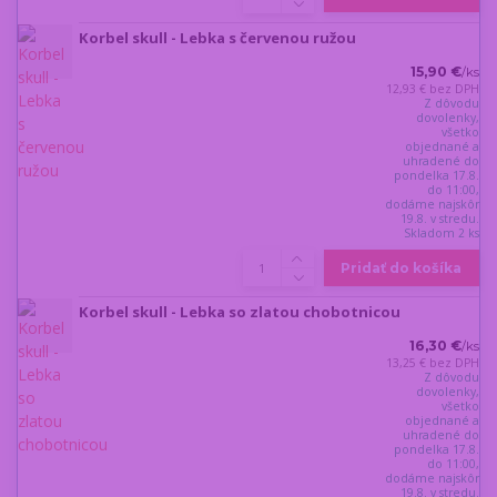
Korbel skull - Lebka s červenou ružou
15,90 €
/
ks
12,93 €
bez DPH
Z dôvodu
dovolenky,
všetko
objednané a
uhradené do
pondelka 17.8.
do 11:00,
dodáme najskôr
19.8. v stredu.
Skladom 2 ks
Pridať do košíka
Korbel skull - Lebka so zlatou chobotnicou
16,30 €
/
ks
13,25 €
bez DPH
Z dôvodu
dovolenky,
všetko
objednané a
uhradené do
pondelka 17.8.
do 11:00,
dodáme najskôr
19.8. v stredu.