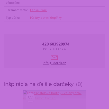
Vánocům
Parametr Motiv
Lebka / skull
Typ dárku
Půllitry a pivní doplňky
+420 603920974
Po-Pia, 8-16 hod.
info@i-darek.cz
Inšpirácia na ďalšie darčeky
8