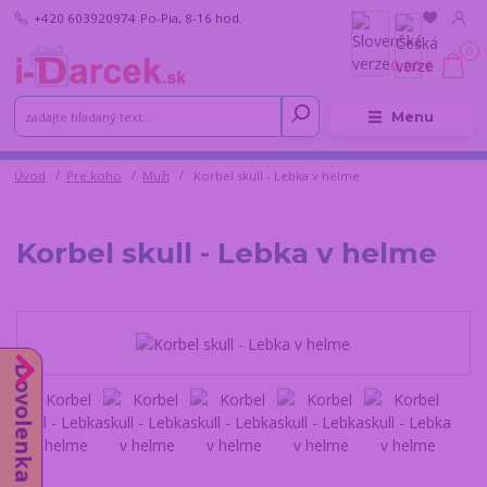
+420 603920974
Po-Pia, 8-16 hod.
0
0,00 €
Menu
Úvod
Pre koho
Muži
Korbel skull - Lebka v helme
Korbel skull - Lebka v helme
Dovolenka do 14.8.