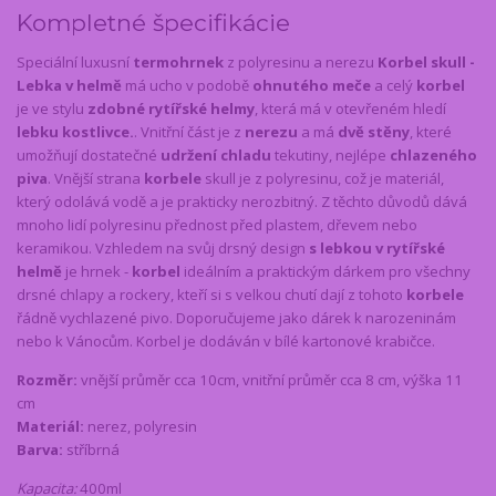
Kompletné špecifikácie
Speciální luxusní
termohrnek
z polyresinu a nerezu
Korbel skull -
Lebka v helmě
má ucho v podobě
ohnutého meče
a celý
korbel
je ve stylu
zdobné rytířské helmy
, která má v otevřeném hledí
lebku kostlivce.
. Vnitřní část je z
nerezu
a má
dvě stěny
, které
umožňují dostatečné
udržení chladu
tekutiny, nejlépe
chlazeného
piva
. Vnější strana
korbele
skull je z polyresinu, což je materiál,
který odolává vodě a je prakticky nerozbitný. Z těchto důvodů dává
mnoho lidí polyresinu přednost před plastem, dřevem nebo
keramikou. Vzhledem na svůj drsný design
s lebkou v rytířské
helmě
je hrnek -
korbel
ideálním a praktickým dárkem pro všechny
drsné chlapy a rockery, kteří si s velkou chutí dají z tohoto
korbele
řádně vychlazené pivo. Doporučujeme jako dárek k narozeninám
nebo k Vánocům. Korbel je dodáván v bílé kartonové krabičce.
Rozměr:
vnější průměr cca 10cm, vnitřní průměr cca 8 cm, výška 11
cm
Materiál:
nerez, polyresin
Barva:
stříbrná
Kapacita:
400ml