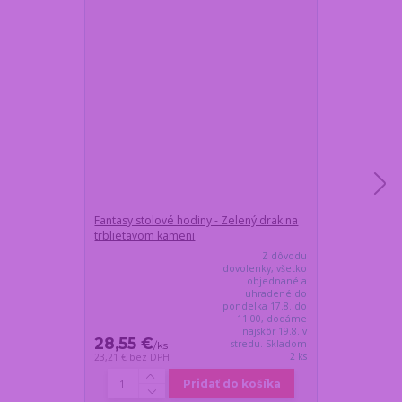
Fantasy stolové hodiny - Zelený drak na
Drsný držiak n
trblietavom kameni
okuliarmi
Z dôvodu
dovolenky, všetko
objednané a
uhradené do
pondelka 17.8. do
11:00, dodáme
najskôr 19.8. v
28,55 €
24,45 €
stredu. Skladom
/
ks
/
k
2 ks
23,21 €
bez DPH
19,88 €
bez DP
Pridať do košíka