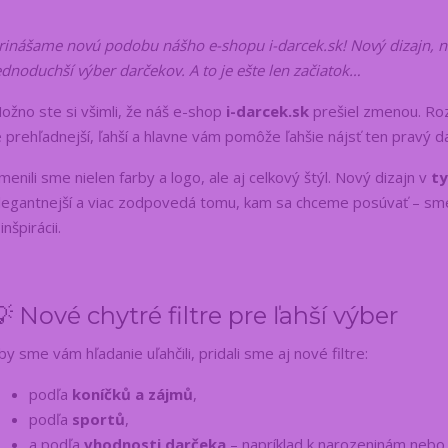
rinášame novú podobu nášho e-shopu i-darcek.sk! Nový dizajn, nov
ednoduchší výber darčekov. A to je ešte len začiatok…
ožno ste si všimli, že náš e-shop
i-darcek.sk
prešiel zmenou. Roz
e prehľadnejší, ľahší a hlavne vám pomôže ľahšie nájsť ten pravý d
menili sme nielen farby a logo, ale aj celkový štýl. Nový dizajn v
ty
legantnejší a viac zodpovedá tomu, kam sa chceme posúvať – sme
 inšpirácii.
💡 Nové chytré filtre pre ľahší výber
by sme vám hľadanie uľahčili, pridali sme aj nové filtre:
podľa
koníčků a zájmů
,
podľa
sportů
,
a podľa
vhodnosti darčeka
– napríklad k narozeninám nebo