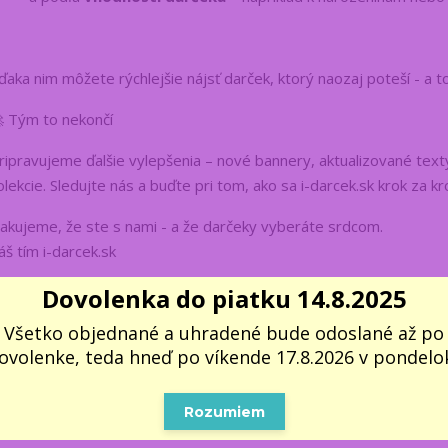
ďaka nim môžete rýchlejšie nájsť darček, ktorý naozaj poteší - a t
 Tým to nekončí
ripravujeme ďalšie vylepšenia – nové bannery, aktualizované texty 
olekcie. Sledujte nás a buďte pri tom, ako sa i-darcek.sk krok za 
akujeme, že ste s nami - a že darčeky vyberáte srdcom.
áš tím i-darcek.sk
Dovolenka do piatku 14.8.2025
Páčil sa vám článok? Zdieľajte
Všetko objednané a uhradené bude odoslané až po
ovolenke, teda hneď po víkende 17.8.2026 v pondelok
Facebook
Rozumiem