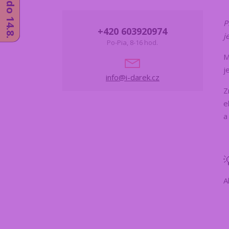
P
+420 603920974
j
Po-Pia, 8-16 hod.
M
j
info@i-darek.cz
Z
e
a
A