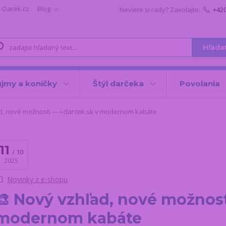
i-Darek.cz
Blog
Neviete si rady? Zavolajte.
+42
Hľada
jmy a koníčky
Štýl darčeka
Povolania
d, nové možnosti — i-darcek.sk v modernom kabáte
11
10
2025
Novinky z e-shopu
🎨 Nový vzhľad, nové možnost
modernom kabáte