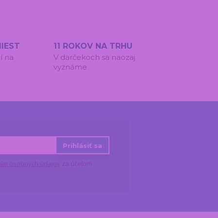
IEST
11 ROKOV NA TRHU
í na
V darčekoch sa naozaj
vyznáme
Prihlásiť sa
ím osobných údajov
za účelom
.