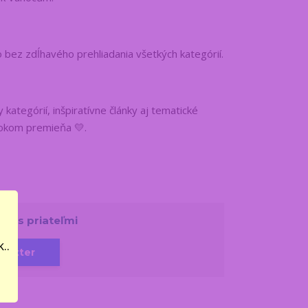
o bez zdĺhavého prehliadania všetkých kategórií.
kategórií, inšpiratívne články aj tematické
krokom premieňa 💛.
 ho s priateľmi
..
Twitter