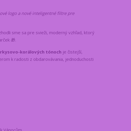
é logo a nové inteligentné filtre pre
hodli sme sa pre svieži, moderný vzhľad, ktorý
arček 🎁.
rkysovo-korálových tónoch
je čistejší,
rom k radosti z obdarovávania, jednoduchosti
 k Vánocům.