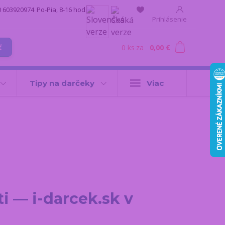
0 603920974
Po-Pia, 8-16 hod.
Prihlásenie
0
ks
za
0,00 €
ť
Tipy na darčeky
Viac
i — i-darcek.sk v