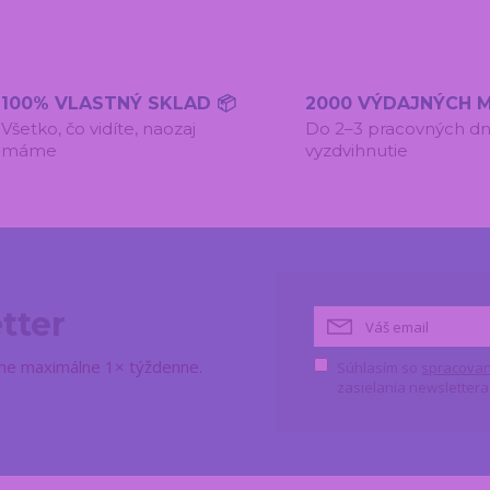
100% VLASTNÝ SKLAD 📦
2000 VÝDAJNÝCH M
Všetko, čo vidíte, naozaj
Do 2–3 pracovných dn
máme
vyzdvihnutie
tter
lame maximálne 1× týždenne.
Súhlasím so
spracovan
zasielania newslettera