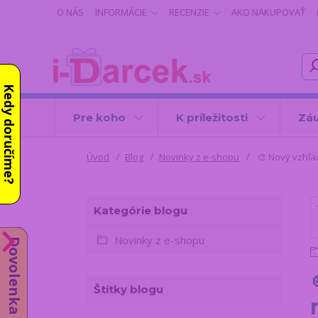
O NÁS
INFORMÁCIE
RECENZIE
AKO NAKUPOVAŤ
Kedy doručíme?
Pre koho
K príležitosti
Záu
Úvod
Blog
Novinky z e-shopu
🎨 Nový vzhľa
Kategórie blogu
Novinky z e-shopu
Dovolenka do 14.8.
Štítky blogu