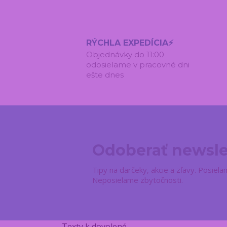
RÝCHLA EXPEDÍCIA⚡
Objednávky do 11:00
odosielame v pracovné dni
ešte dnes
Odoberať newsle
Tipy na darčeky, akcie a zľavy. Posie
Neposielame zbytočnosti.
Texty k dovolené