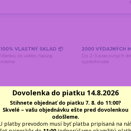
100% VLASTNÝ SKLAD 📦
2000 VÝDAJNÝCH M
Všetko, čo vidíte, naozaj
Do 2–3 pracovných dn
máme
vyzdvihnutie
Dovolenka do piatku 14.8.2026
Stihnete objednať do piatku 7. 8. do 11:00?
omentáre
0
Inšpirácia na ďalšie darčeky
8
Skvelé – vašu objednávku ešte pred dovolenkou
odošleme.
U platby prevodom musí byť platba pripísaná na ná
čet najneskôr do
11:00
(odporúčame okamžitú plat