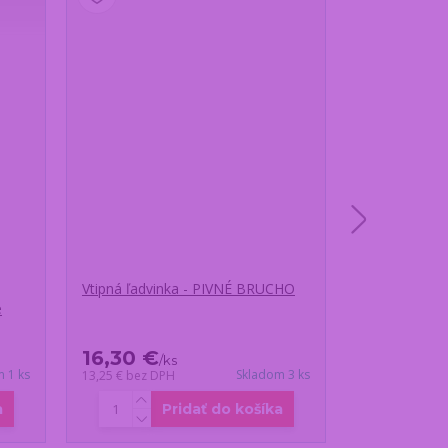
Vtipná ľadvinka - PIVNÉ BRUCHO
Vtipný vodo
e
– Rastaman s
16,30 €
14,25 €
/
ks
/
 1 ks
Skladom 3 ks
13,25 €
bez DPH
11,59 €
bez DP
a
Pridať do košíka