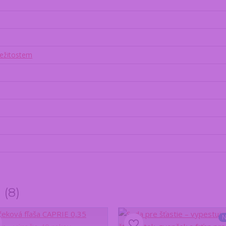
ležitostem
y
8
N