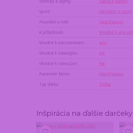
Koníčky a zájmy
Satira a humor
Sport
Nezájem o sport
Povolání a role
Nepřířazeno
K příležitosti
Vhodné k více pří
Vhodné k narozeninám
Ano
Vhodné k Valentýnu
Ne
Vhodné k Vánocům
Ne
Parametr Motiv
Nepřiřazeno
Typ dárku
Trička
Inšpirácia na ďalšie darček