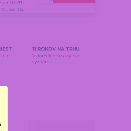
6,63 €
bez DPH
Skladom 3 ks
IEST
11 ROKOV NA TRHU
í na
V darčekoch sa naozaj
vyznáme
š
bu