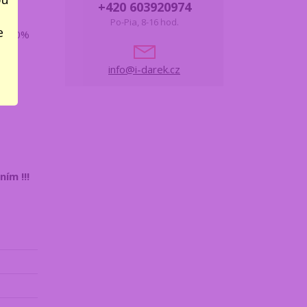
+420 603920974
Po-Pia, 8-16 hod.
e
e 100%
let.
info@i-darek.cz
ím !!!