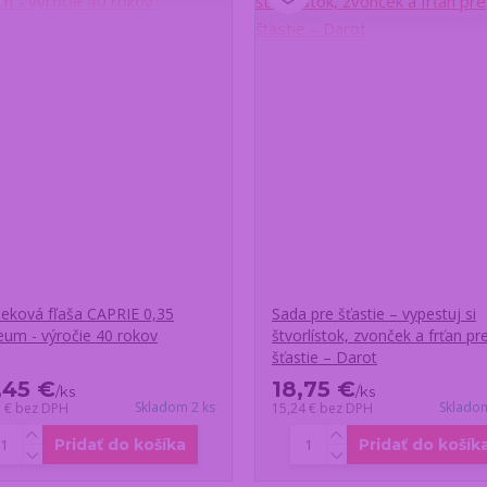
eková fľaša CAPRIE 0,35
Sada pre šťastie – vypestuj si
leum - výročie 40 rokov
štvorlístok, zvonček a frťan pr
šťastie – Darot
,45 €
18,75 €
/
ks
/
ks
Skladom 2 ks
Skladom
5 €
bez DPH
15,24 €
bez DPH
Pridať do košíka
Pridať do košík