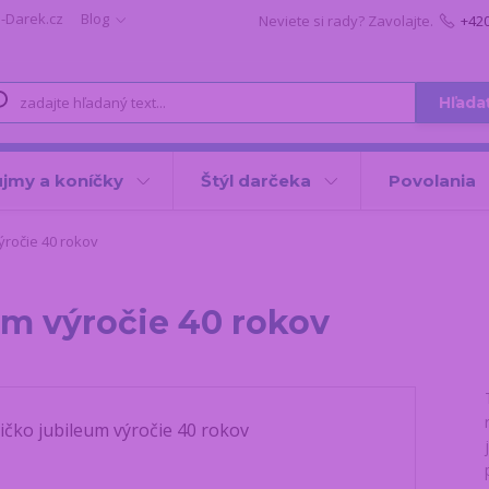
i-Darek.cz
Blog
Neviete si rady? Zavolajte.
+42
Hľada
jmy a koníčky
Štýl darčeka
Povolania
ýročie 40 rokov
um výročie 40 rokov