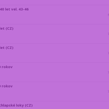
0 let vel. 43-46
let (CZ)
let (CZ)
0 rokov
0 rokov
chlapské loky (CZ)