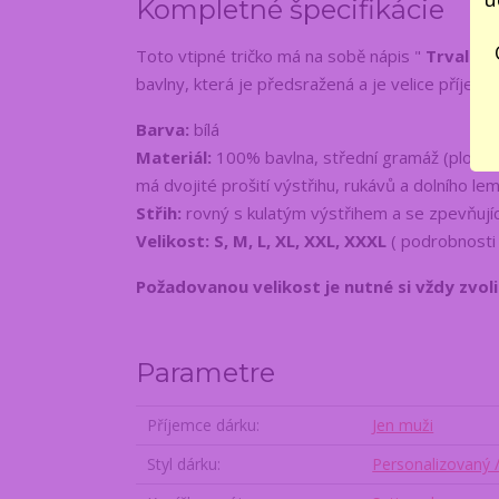
Kompletné špecifikácie
Toto vtipné tričko má na sobě nápis "
Trvalo m
bavlny, která je předsražená a je velice příjem
Barva:
bílá
Materiál:
100% bavlna, střední gramáž (plošná
má dvojité prošití výstřihu, rukávů a dolního le
Střih:
rovný s kulatým výstřihem a se zpevňují
Velikost: S, M, L, XL, XXL, XXXL
( podrobnosti
Požadovanou velikost je nutné si vždy zvol
Parametre
Příjemce dárku
Jen muži
Styl dárku
Personalizovaný 