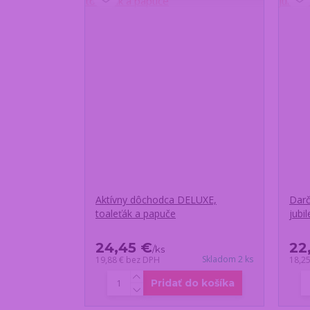
Aktívny dôchodca DELUXE,
Darč
toaleťák a papuče
jubi
24,45 €
22
/
ks
Skladom 2 ks
19,88 €
bez DPH
18,2
Pridať do košíka