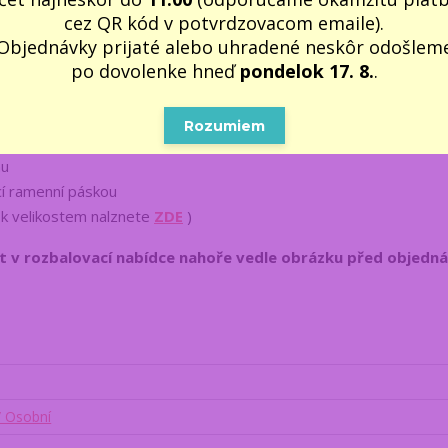
cez QR kód v potvrdzovacom emaile).
Objednávky prijaté alebo uhradené neskôr odošlem
i 40 rokov kým som začal vyzerať takto dobre!
".Tričko je z
po dovolenke hneď
pondelok 17. 8.
.
né na dotek. Doporučujeme jako vtipný dárek pro muže k výročí 40 
Rozumiem
 hmotnost 160 - 165g/m2), je bez bočních švů a
mu
cí ramenní páskou
 k velikostem nalznete
ZDE
)
it v rozbalovací nabídce nahoře vedle obrázku
před objednán
/ Osobní