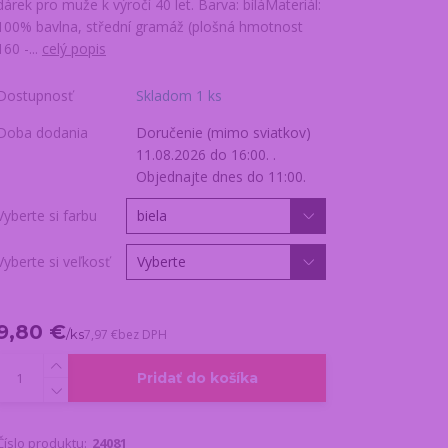
dárek pro muže k výročí 40 let. Barva: bíláMateriál:
100% bavlna, střední gramáž (plošná hmotnost
160 -...
celý popis
Dostupnosť
Skladom 1 ks
Doba dodania
Doručenie (mimo sviatkov)
11.08.2026 do 16:00. .
Objednajte dnes do 11:00.
Vyberte si farbu
Vyberte si veľkosť
9,80 €
/
ks
7,97 €
bez DPH
Pridať do košíka
Číslo produktu:
24081