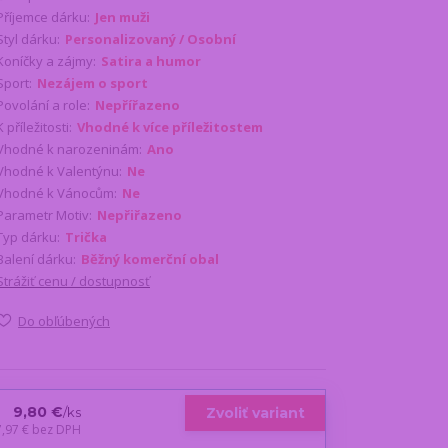
Příjemce dárku:
Jen muži
Styl dárku:
Personalizovaný / Osobní
Koníčky a zájmy:
Satira a humor
Sport:
Nezájem o sport
Povolání a role:
Nepřířazeno
K příležitosti:
Vhodné k více příležitostem
Vhodné k narozeninám:
Ano
Vhodné k Valentýnu:
Ne
Vhodné k Vánocům:
Ne
Parametr Motiv:
Nepřiřazeno
Typ dárku:
Trička
Balení dárku:
Běžný komerční obal
Strážiť cenu / dostupnosť
Do obľúbených
9,80 €
Zvoliť variant
/
ks
7,97 €
bez DPH