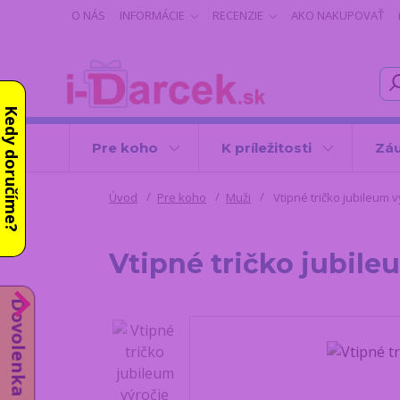
O NÁS
INFORMÁCIE
RECENZIE
AKO NAKUPOVAŤ
Kedy doručíme?
Pre koho
K príležitosti
Záu
Úvod
Pre koho
Muži
Vtipné tričko jubileum v
Vtipné tričko jubile
Dovolenka od 10.8.